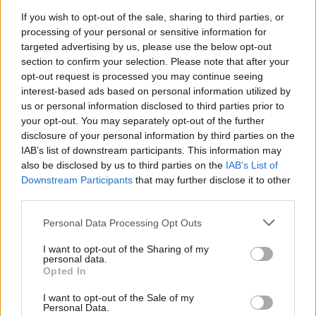
If you wish to opt-out of the sale, sharing to third parties, or
processing of your personal or sensitive information for
SOUVISEJÍCÍ ČLÁNKY
targeted advertising by us, please use the below opt-out
section to confirm your selection. Please note that after your
VÍCE OD AUTORA
opt-out request is processed you may continue seeing
interest-based ads based on personal information utilized by
Většina koupališť na Příbramsku nabízí
us or personal information disclosed to third parties prior to
výborné podmínky. Horší voda je jen na
your opt-out. You may separately opt-out of the further
Živohošti
disclosure of your personal information by third parties on the
Zpravodajství
IAB’s list of downstream participants. This information may
also be disclosed by us to third parties on the
IAB’s List of
Příbram modernizuje parkovací automaty.
Downstream Participants
that may further disclose it to other
Přibudou i tři nové poblíž Svaté Hory
third parties.
Zpravodajství
Personal Data Processing Opt Outs
Středočeský kraj upravil pravidla soutěže.
I want to opt-out of the Sharing of my
Obce nově získají body i za předcházení
personal data.
vzniku odpadu
Opted In
Zpravodajství
I want to opt-out of the Sale of my
Personal Data.