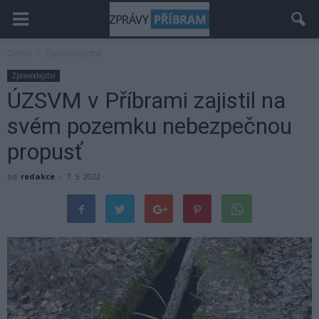
Domů
Zpravodajství
Zpravodajství
ÚZSVM v Příbrami zajistil na
svém pozemku nebezpečnou
propusť
od
redakce
-
7. 5. 2022