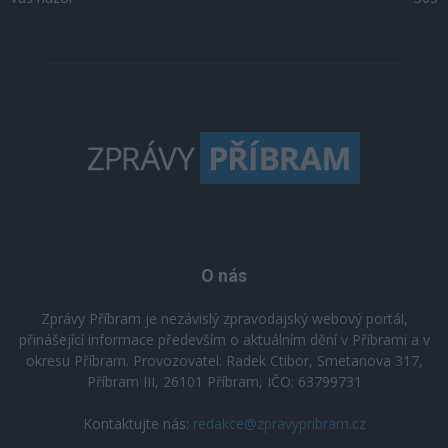
O nás
Zprávy Příbram je nezávislý zpravodajský webový portál,
přinášející informace především o aktuálním dění v Příbrami a v
okresu Příbram. Provozovatel: Radek Ctibor, Smetanova 317,
Příbram III, 26101 Příbram, IČO: 63799731
Kontaktujte nás:
redakce@zpravypribram.cz