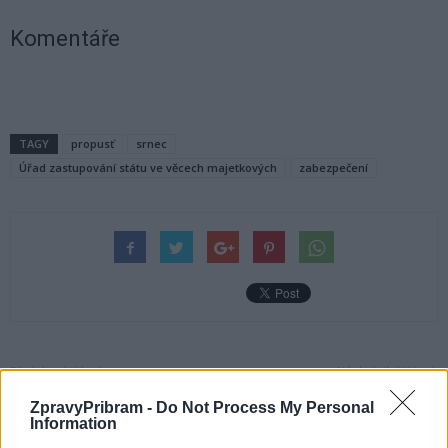
Komentáře
TAGY
propusť
srnec
Úřad zastupování státu ve věcech majetkových
zabezpečení
Předchozí článek
Následující článek
Střední zdravotnická škola
V Příbrami dnes večer
ZpravyPribram -
Do Not Process My Personal
v Příbrami bude pořádat kurzy
naposledy hraje hororový cirkus
Information
češtiny pro Ukrajince
Ohana