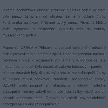
V rámci pochůzkové činnosti strážnice Městské policie Příbram
bylo přijato oznámení od občana, že je v oblasti vrchu
Ferdinandka na území Příbrami uvízlý srnec. Přivolaná hlídka
zvíře vyprostila a nezraněné vypustila zpět do honitby
mysliveckého spolku.
Pracovníci ÚZSVM v Příbrami na základě upozornění městské
policie provedli místní šetření a zjistili, že se na pozemku nachází
betonová propusť o rozměrech 2 x 3 metry a hloubce asi dva
metry. Tato propusť byla částečně zakryta betonovým panelem,
po obou stranách byly dva otvory a hrozilo zde nebezpečí, že by
se situace mohla opakovat. Pracovníci hospodářské správy
ÚZSVM proto propusť s nebezpečnými otvory následně
zabezpečili – otvory zakryli betonovými obrubníky, jejichž povrch
zpevnili betonovou směsí. Opravou tak zajistili, aby se obdobná
nebezpečná situace již neopakovala.