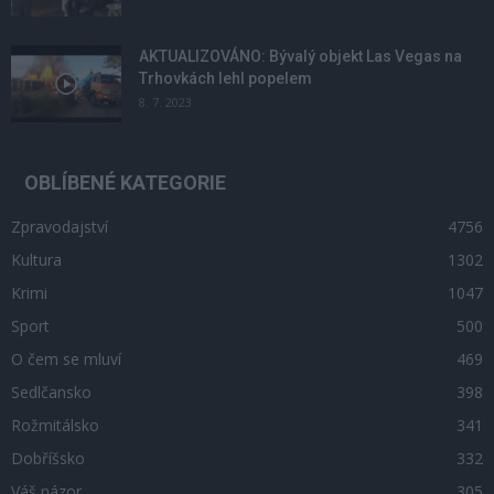
AKTUALIZOVÁNO: Bývalý objekt Las Vegas na
Trhovkách lehl popelem
8. 7. 2023
OBLÍBENÉ KATEGORIE
Zpravodajství
4756
Kultura
1302
Krimi
1047
Sport
500
O čem se mluví
469
Sedlčansko
398
Rožmitálsko
341
Dobříšsko
332
Váš názor
305