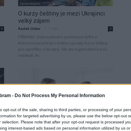
Zpravodajství
O kurzy češtiny je mezi Ukrajinci
velký zájem
Radek Ctibor
-
7. 7. 2022
0
0
PŘÍBRAM - Dobrovolnická společnost ADRA a
Knihovna Jana Drdy v květnu spustily kurzy češtiny
pro uprchlíky z Ukrajiny. Ale ani organizátoři kurzů
nečekali, že...
bram -
Do Not Process My Personal Information
to opt-out of the sale, sharing to third parties, or processing of your per
Zpravodajství
formation for targeted advertising by us, please use the below opt-out s
ADRA ve spolupráci s knihovnou
r selection. Please note that after your opt-out request is processed y
eing interest-based ads based on personal information utilized by us or
pořádá kurzy češtiny pro Ukrajince