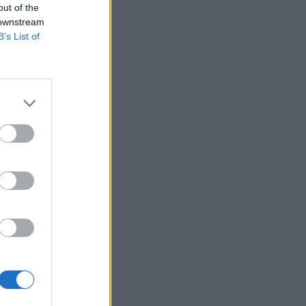
out of the
 downstream
B’s List of