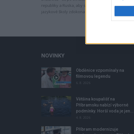
republiky a Ruska, aby se v rámci Rusko-české letn
jazykové školy zdokonalovali v obou...
NOVINKY
Obděnice vzpomínaly na
filmovou legendu
6. 8. 2026
Většina koupališť na
Příbramsku nabízí výborné
podmínky. Horší voda je jen...
4. 8. 2026
Příbram modernizuje