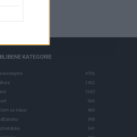
BLÍBENÉ KATEGORIE
ravodajství
4756
ltura
1302
imi
1047
ort
500
 čem se mluví
469
edlčansko
398
ožmitálsko
341