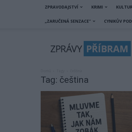
ZPRAVODAJSTVÍ
KRIMI
KULTU
„ZARUČENÁ SENZACE“
CYNIKŮV PO
Zprávy
Příbram
Domů
Tagy
čeština
Tag: čeština