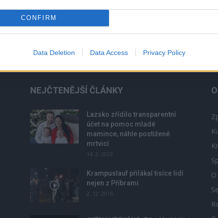
í
turnus Mezinárodní letní školy s výukou ruského a
CONFIRM
českého jazyka, které se již potřinácté účastní...
Data Deletion
Data Access
Privacy Policy
NEJČTENĚJŠÍ ČLÁNKY
O
Lazsko zřídilo transparentní
Zp
účet na pomoc mladé
Ku
mamince, náhle postižené
mrtvicí
Kr
14. 2. 2023
Sp
Krampuslauf přilákal tisíce lidí
O
nejen z Příbrami
S
2. 12. 2016
R