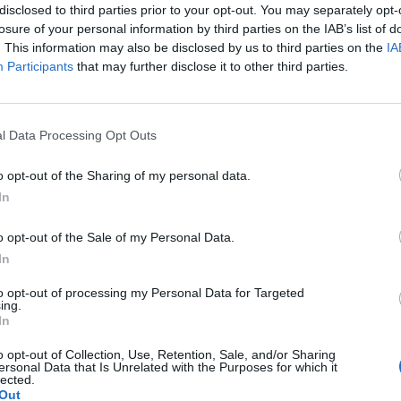
disclosed to third parties prior to your opt-out. You may separately opt-
Radek Ctibor
-
2. 5. 2022
0
losure of your personal information by third parties on the IAB’s list of
0
PŘÍBRAM - Kurzy češtiny pro uprchlíky z Ukrajiny
. This information may also be disclosed by us to third parties on the
IA
pořádá každý čtvrtek odpoledne příbramská
Participants
that may further disclose it to other third parties.
pobočka ADRY v prostorách Knihovny Jana Drdy na
náměstí TGM. Více ve...
a,
l Data Processing Opt Outs
o opt-out of the Sharing of my personal data.
In
o opt-out of the Sale of my Personal Data.
In
to opt-out of processing my Personal Data for Targeted
Březnicko
ing.
In
Fotogalerie: Skončil první turnus
česko-ruské letní školy
o opt-out of Collection, Use, Retention, Sale, and/or Sharing
ersonal Data that Is Unrelated with the Purposes for which it
Martin Poulíček
-
14. 7. 2019
0
0
lected.
Out
ké
BŘEZNICE - V sobotu byl v Březnici ukončen první