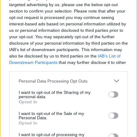
targeted advertising by us, please use the below opt-out
section to confirm your selection. Please note that after your
opt-out request is processed you may continue seeing
TAGY
historie
Památník Antonína Dvořáka
představení
interest-based ads based on personal information utilized by
Vysoká U Příbramě
us or personal information disclosed to third parties prior to
your opt-out. You may separately opt-out of the further
disclosure of your personal information by third parties on the
IAB’s list of downstream participants. This information may
also be disclosed by us to third parties on the
IAB’s List of
Downstream Participants
that may further disclose it to other
third parties.
Personal Data Processing Opt Outs
Předchozí článek
Následující článek
I want to opt-out of the Sharing of my
personal data.
Dvořákovo nábřeží bude opět
V červnu zahájí provoz venkovní
Opted In
patřit Korzu Obora
bazén, v srpnu ho čekají opravy
I want to opt-out of the Sale of my
Personal Data.
Opted In
SOUVISEJÍCÍ ČLÁNKY
VÍCE OD AUTORA
I want to opt-out of processing my