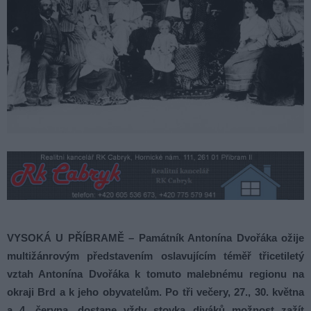
VYSOKÁ U PŘÍBRAMĚ – Památník Antonína Dvořáka ožije
multižánrovým představením oslavujícím téměř třicetiletý
vztah Antonína Dvořáka k tomuto malebnému regionu na
okraji Brd a k jeho obyvatelům. Po tři večery, 27., 30. května
a 4. června, dostane vždy stovka diváků možnost zažít