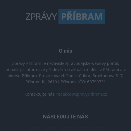
O nás
Zprávy Příbram je nezávislý zpravodajský webový portál,
přinášející informace především o aktuálním dění v Příbrami a v
okresu Příbram. Provozovatel: Radek Ctibor, Smetanova 317,
Příbram III, 26101 Příbram, IČO: 63799731
Kontaktujte nás:
redakce@zpravypribram.cz
NÁSLEDUJTE NÁS