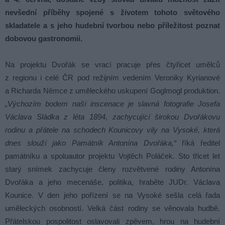
nevšední příběhy spojené s životem tohoto světového
skladatele a s jeho hudební tvorbou nebo příležitost poznat
dobovou gastronomii.
Na projektu Dvořák se vrací pracuje přes čtyřicet umělců
z regionu i celé ČR pod režijním vedením Veroniky Kyrianové
a Richarda Němce z uměleckého uskupení Goglmogl produktion.
„Výchozím bodem naší inscenace je slavná fotografie Josefa
Václava Sládka z léta 1894, zachycující širokou Dvořákovu
rodinu a přátele na schodech Kounicovy vily na Vysoké, která
dnes slouží jako Památník Antonína Dvořáka,“
říká ředitel
památníku a spoluautor projektu Vojtěch Poláček. Sto třicet let
starý snímek zachycuje členy rozvětvené rodiny Antonína
Dvořáka a jeho mecenáše, politika, hraběte JUDr. Václava
Kounice. V den jeho pořízení se na Vysoké sešla celá řada
uměleckých osobností. Velká část rodiny se věnovala hudbě.
Přátelskou pospolitost oslavovali zpěvem, hrou na hudební