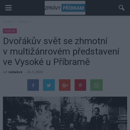
Domů
Kultura
Kultura
Dvořákův svět se zhmotní
v multižánrovém představení
ve Vysoké u Příbramě
od
redakce
-
26. 5. 2024