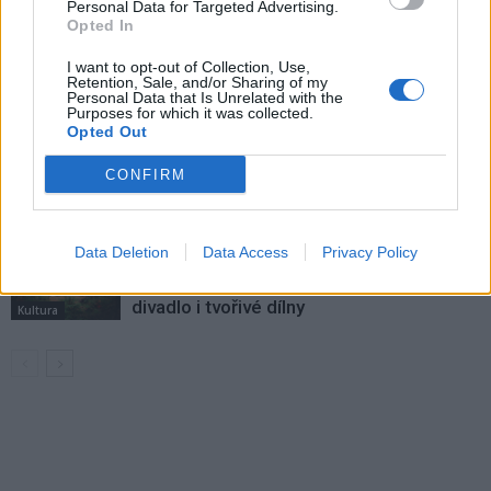
Personal Data for Targeted Advertising.
Opted In
Dnes se v Příbrami otevře výstava
I want to opt-out of Collection, Use,
Rovnováha života. Vernisáž nabídne
Retention, Sale, and/or Sharing of my
i hudební a básnický program
Personal Data that Is Unrelated with the
Kultura
Purposes for which it was collected.
Opted Out
Festival hudby na zámku Dobříš sází na
jedinečnou atmosféru. Klasiku propojí
CONFIRM
s dalšími žánry i rodinným programem
Dobříšsko
Data Deletion
Data Access
Privacy Policy
Fesťáczek Presents poprvé míří do
Lesního divadla Skalka. Nabídne hudbu,
divadlo i tvořivé dílny
Kultura