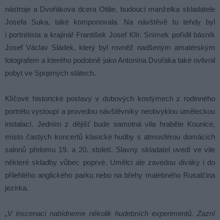
nástroje a Dvořákova dcera Otilie, budoucí manželka skladatele
Josefa Suka, také komponovala. Na návštěvě tu tehdy byl
i portrétista a krajinář František Josef Klír. Snímek pořídil básník
Josef Václav Sládek, který byl rovněž nadšeným amatérským
fotografem a kterého podobně jako Antonína Dvořáka také ovlivnil
pobyt ve Spojených státech.
Klíčové historické postavy v dobových kostýmech z rodinného
portrétu vystoupí a provedou návštěvníky neobvyklou uměleckou
instalací. Jedním z dějišť bude samotná vila hraběte Kounice,
místo častých koncertů klasické hudby s atmosférou domácích
salonů přelomu 19. a 20. století. Slavný skladatel uvedl ve vile
některé skladby vůbec poprvé. Umělci ale zavedou diváky i do
přilehlého anglického parku nebo na břehy malebného Rusalčina
jezírka.
„V inscenaci nabídneme několik hudebních experimentů. Zazní