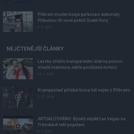
Příbram modernizuje parkovací automaty.
Přibudou i tři nové poblíž Svaté Hory
3. 8. 2026
NEJČTENĚJŠÍ ČLÁNKY
Lazsko zřídilo transparentní účet na pomoc
mladé mamince, náhle postižené mrtvicí
14. 2. 2023
Krampuslauf přilákal tisíce lidí nejen z Příbrami
2. 12. 2016
AKTUALIZOVÁNO: Bývalý objekt Las Vegas na
Trhovkách lehl popelem
8. 7. 2023