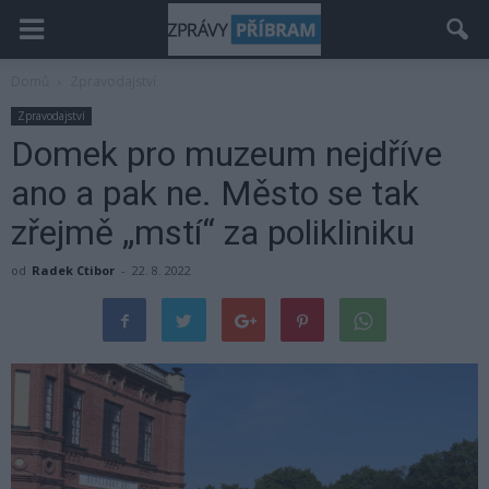
Domů
Zpravodajství
Zpravodajství
Domek pro muzeum nejdříve
ano a pak ne. Město se tak
zřejmě „mstí“ za polikliniku
od
Radek Ctibor
-
22. 8. 2022