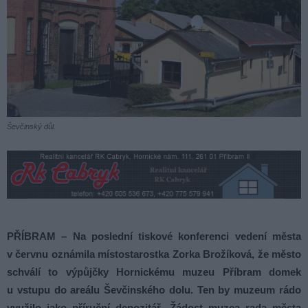
Ševčinský důl.
PŘÍBRAM – Na poslední tiskové konferenci vedení města
v červnu oznámila místostarostka Zorka Brožíková, že město
schválí to výpůjčky Hornickému muzeu Příbram domek
u vstupu do areálu Ševčinského dolu. Ten by muzeum rádo
využilo jako příruční depozitář. Žádost muzea rada města