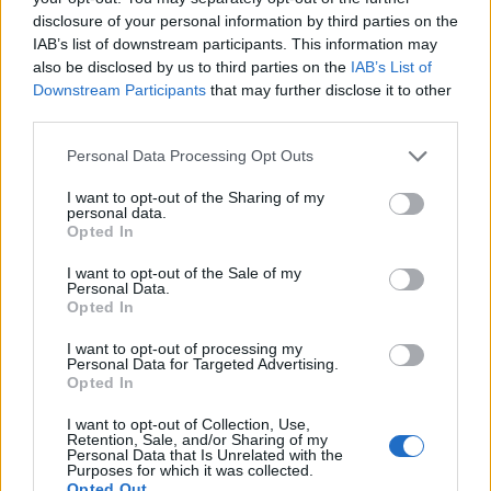
Předchozí článek
Následující článek
disclosure of your personal information by third parties on the
Příbram vybrala firmu pro stavbu
Děštivé počasí o víkendu
IAB’s list of downstream participants. This information may
záchytného parkoviště na
zaskočilo některé řidiče.
also be disclosed by us to third parties on the
IAB’s List of
Flusárně
Policisté vyjížděli k sedmi
Downstream Participants
that may further disclose it to other
nehodám
third parties.
Personal Data Processing Opt Outs
SOUVISEJÍCÍ ČLÁNKY
I want to opt-out of the Sharing of my
VÍCE OD AUTORA
personal data.
Opted In
Většina koupališť na Příbramsku nabízí
I want to opt-out of the Sale of my
Personal Data.
výborné podmínky. Horší voda je jen na
Opted In
Živohošti
Zpravodajství
I want to opt-out of processing my
Personal Data for Targeted Advertising.
Příbram modernizuje parkovací automaty.
Opted In
Přibudou i tři nové poblíž Svaté Hory
I want to opt-out of Collection, Use,
Zpravodajství
Retention, Sale, and/or Sharing of my
Personal Data that Is Unrelated with the
Purposes for which it was collected.
Středočeský kraj upravil pravidla soutěže.
Opted Out