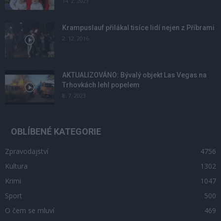
14. 2. 2023
Krampuslauf přilákal tisíce lidí nejen z Příbrami
2. 12. 2016
AKTUALIZOVÁNO: Bývalý objekt Las Vegas na
Trhovkách lehl popelem
8. 7. 2023
OBLÍBENÉ KATEGORIE
Zpravodajství
4756
Kultura
1302
Krimi
1047
Sport
500
O čem se mluví
469