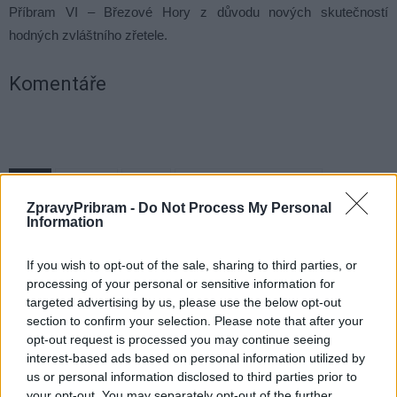
Příbram VI – Březové Hory z důvodu nových skutečností
hodných zvláštního zřetele.
Komentáře
TAGY
depozitář
domek
Hornické muzeum Příbram
II. poliklinika
Jan Konvalinka
rada města
Ševčinský důl
ZpravyPribram -
Do Not Process My Personal
Středočeský kraj
Zorka Brožíková
Information
If you wish to opt-out of the sale, sharing to third parties, or
processing of your personal or sensitive information for
targeted advertising by us, please use the below opt-out
section to confirm your selection. Please note that after your
opt-out request is processed you may continue seeing
interest-based ads based on personal information utilized by
us or personal information disclosed to third parties prior to
your opt-out. You may separately opt-out of the further