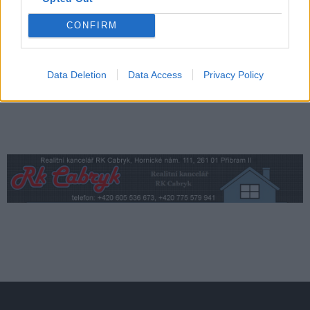
Obce nově získají body i za předcházení
vzniku odpadu
CONFIRM
Zpravodajství
Data Deletion
Data Access
Privacy Policy