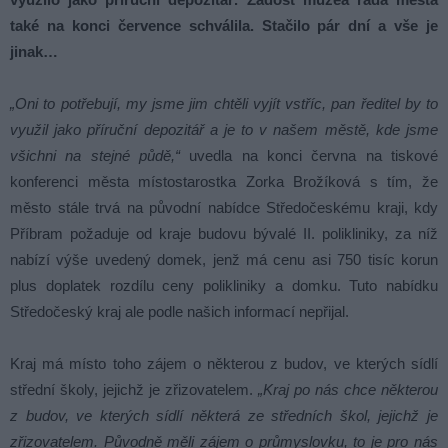
také na konci července schválila. Stačilo pár dní a vše je
jinak…
„Oni to potřebují, my jsme jim chtěli vyjít vstříc, pan ředitel by to
využil jako příruční depozitář a je to v našem městě, kde jsme
všichni na stejné půdě,“
uvedla na konci června na tiskové
konferenci města místostarostka Zorka Brožíková s tím, že
město stále trvá na původní nabídce Středočeskému kraji, kdy
Příbram požaduje od kraje budovu bývalé II. polikliniky, za níž
nabízí výše uvedený domek, jenž má cenu asi 750 tisíc korun
plus doplatek rozdílu ceny polikliniky a domku. Tuto nabídku
Středočeský kraj ale podle našich informací nepřijal.
Kraj má místo toho zájem o některou z budov, ve kterých sídlí
střední školy, jejichž je zřizovatelem.
„Kraj po nás chce některou
z budov, ve kterých sídlí některá ze středních škol, jejichž je
zřizovatelem. Původně měli zájem o průmyslovku, to je pro nás