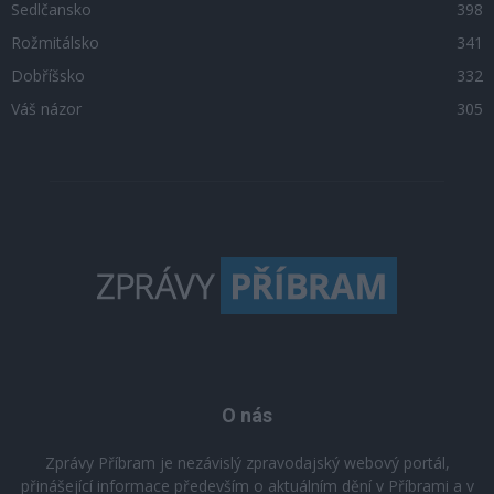
Sedlčansko
398
Rožmitálsko
341
Dobříšsko
332
Váš názor
305
O nás
Zprávy Příbram je nezávislý zpravodajský webový portál,
přinášející informace především o aktuálním dění v Příbrami a v