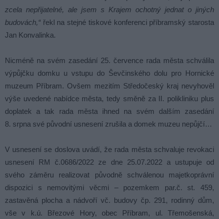
zcela nepřijatelné, ale jsem s Krajem ochotný jednat o jiných
budovách,“
řekl na stejné tiskové konferenci příbramský starosta
Jan Konvalinka.
Nicméně na svém zasedání 25. července rada města schválila
výpůjčku domku u vstupu do Ševčinského dolu pro Hornické
muzeum Příbram. Ovšem mezitím Středočeský kraj nevyhověl
výše uvedené nabídce města, tedy směně za II. polikliniku plus
doplatek a tak rada města ihned na svém dalším zasedání
8. srpna své původní usnesení zrušila a domek muzeu nepůjčí…
V usnesení se doslova uvádí, že rada města schvaluje revokaci
usnesení RM č.0686/2022 ze dne 25.07.2022 a ustupuje od
svého záměru realizovat původně schválenou majetkoprávní
dispozici s nemovitými věcmi – pozemkem par.č. st. 459,
zastavěná plocha a nádvoří vč. budovy čp. 291, rodinný dům,
vše v k.ú. Březové Hory, obec Příbram, ul. Třemošenská,