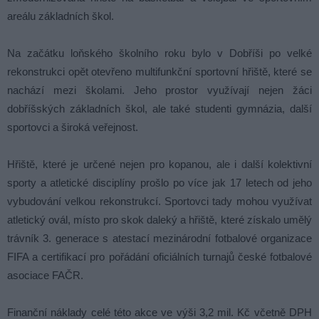
areálu základních škol.
Na začátku loňského školního roku bylo v Dobříši po velké
rekonstrukci opět otevřeno multifunkční sportovní hřiště, které se
nachází mezi školami. Jeho prostor využívají nejen žáci
dobříšských základních škol, ale také studenti gymnázia, další
sportovci a široká veřejnost.
Hřiště, které je určené nejen pro kopanou, ale i další kolektivní
sporty a atletické disciplíny prošlo po více jak 17 letech od jeho
vybudování velkou rekonstrukcí. Sportovci tady mohou využívat
atletický ovál, místo pro skok daleký a hřiště, které získalo umělý
trávník 3. generace s atestací mezinárodní fotbalové organizace
FIFA a certifikací pro pořádání oficiálních turnajů české fotbalové
asociace FAČR.
Finanční náklady celé této akce ve výši 3,2 mil. Kč včetně DPH