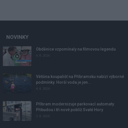
NOVINKY
Obděnice vzpomínaly na filmovou legendu
6. 8. 2026
Většina koupališť na Příbramsku nabízí výborné
podmínky. Horší voda je jen...
4. 8. 2026
Příbram modernizuje parkovací automaty.
Přibudou i tři nové poblíž Svaté Hory
3. 8. 2026