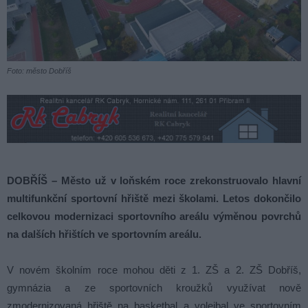
Foto: město Dobříš
DOBŘÍŠ – Město už v loňském roce zrekonstruovalo hlavní
multifunkční sportovní hřiště mezi školami. Letos dokončilo
celkovou modernizaci sportovního areálu výměnou povrchů
na dalších hřištích ve sportovním areálu.
V novém školním roce mohou děti z 1. ZŠ a 2. ZŠ Dobříš,
gymnázia a ze sportovních kroužků využívat nově
zmodernizovaná hřiště na basketbal a volejbal ve sportovním