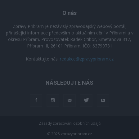
O nás
Zprávy Příbram je nezávislý zpravodajský webový portál,
přinášející informace především o aktuálním dění v Příbrami a v
okresu Příbram. Provozovatel: Radek Ctibor, Smetanova 317,
Příbram III, 26101 Příbram, IČO: 63799731
Kontaktujte nás:
redakce@zpravypribram.cz
NÁSLEDUJTE NÁS
Zásady zpracování osobních údajů
© 2025 zpravypribram.cz