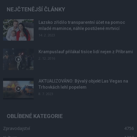
NEJČTENĚJŠÍ ČLÁNKY
Lazsko zřídilo transparentní účet na pomoc
mladé mamince, náhle postižené mrtvicí
14. 2. 2023
Krampuslauf přilákal tisíce lidí nejen z Příbrami
2. 12. 2016
AKTUALIZOVÁNO: Bývalý objekt Las Vegas na
Trhovkách lehl popelem
8. 7. 2023
OBLÍBENÉ KATEGORIE
Zpravodajství
4756