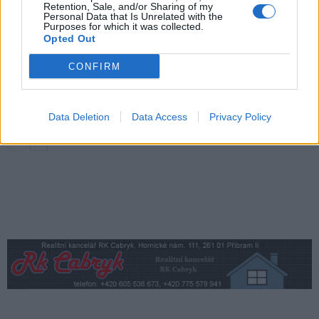
Festival hudby na zámku Dobříš nabídne
Retention, Sale, and/or Sharing of my
Personal Data that Is Unrelated with the
Evu Urbanovou, Kateřinu Marii Tichou
Purposes for which it was collected.
i program pro děti
Opted Out
Dobříšsko
CONFIRM
Dobříšský zámek získá krajskou podporu.
Peníze pomohou s opravou střechy
Dobříšsko
Data Deletion
Data Access
Privacy Policy