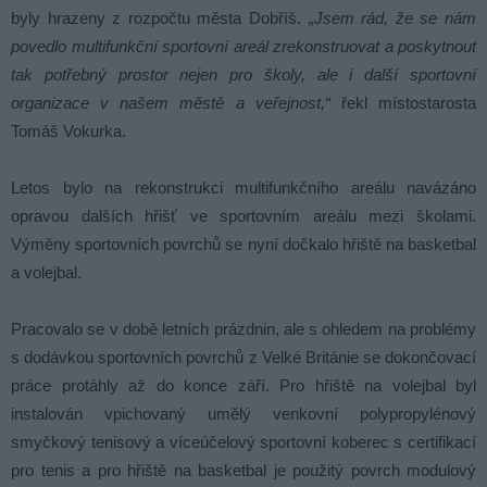
byly hrazeny z rozpočtu města Dobříš.
„Jsem rád, že se nám
povedlo multifunkční sportovní areál zrekonstruovat a poskytnout
tak potřebný prostor nejen pro školy, ale i další sportovní
organizace v našem městě a veřejnost,“
řekl místostarosta
Tomáš Vokurka.
Letos bylo na rekonstrukci multifunkčního areálu navázáno
opravou dalších hřišť ve sportovním areálu mezi školami.
Výměny sportovních povrchů se nyní dočkalo hřiště na basketbal
a volejbal.
Pracovalo se v době letních prázdnin, ale s ohledem na problémy
s dodávkou sportovních povrchů z Velké Británie se dokončovací
práce protáhly až do konce září. Pro hřiště na volejbal byl
instalován vpichovaný umělý venkovní polypropylénový
smyčkový tenisový a víceúčelový sportovní koberec s certifikací
pro tenis a pro hřiště na basketbal je použitý povrch modulový