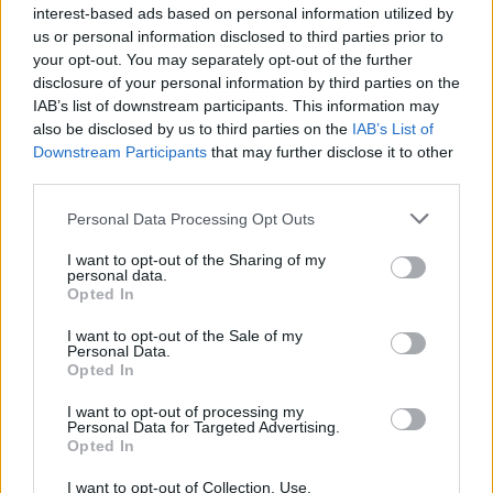
interest-based ads based on personal information utilized by
us or personal information disclosed to third parties prior to
your opt-out. You may separately opt-out of the further
disclosure of your personal information by third parties on the
IAB’s list of downstream participants. This information may
also be disclosed by us to third parties on the
IAB’s List of
Downstream Participants
that may further disclose it to other
third parties.
Předchozí článek
Následující článek
Macík s novým Arnoštem
Hasiči z Březových Hor zvou na
Personal Data Processing Opt Outs
v Maroku zatím vítězí
Den otevřených dveří
I want to opt-out of the Sharing of my
personal data.
Opted In
SOUVISEJÍCÍ ČLÁNKY
I want to opt-out of the Sale of my
VÍCE OD AUTORA
Personal Data.
Opted In
Festival hudby na zámku Dobříš sází na
I want to opt-out of processing my
jedinečnou atmosféru. Klasiku propojí
Personal Data for Targeted Advertising.
s dalšími žánry i rodinným programem
Opted In
Dobříšsko
I want to opt-out of Collection, Use,