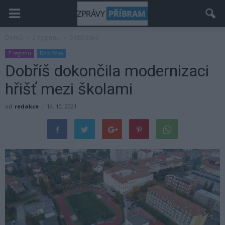
Domů
Z regionu
Dobříšsko
Z regionu
Dobříšsko
Dobříš dokončila modernizaci
hřišť mezi školami
od
redakce
-
14. 10. 2021