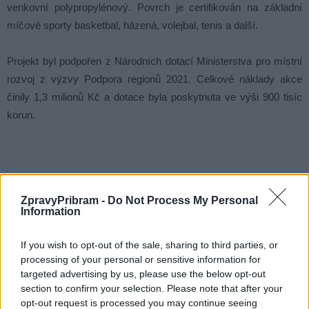
venkovní polypropylénový. Povrch je certifikován na základní
míčové sporty basketbal, házená, volejbal, tenis a další.
Projekt byl podpořen z Národních dotací Ministerstva pro místní
rozvoj z výzvy Podpora regionů 2021. Celkové náklady akce
činily 1,3 milionů Kč a dotace byla poskytnuta ve výši 900 tisíc
korun.
Komentáře
ZpravyPribram -
Do Not Process My Personal
Information
If you wish to opt-out of the sale, sharing to third parties, or
processing of your personal or sensitive information for
TAGY
Dobříš
hřiště
modernizace
oprava
povrch
školy
targeted advertising by us, please use the below opt-out
sport
Tomáš Vokurka
section to confirm your selection. Please note that after your
opt-out request is processed you may continue seeing