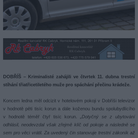
DOBŘÍŠ – Kriminalisté zahájili ve čtvrtek 11. dubna trestní
stíhání třiatřicetiletého muže pro spáchání přečinu krádeže.
Koncem ledna měl odcizit v hotelovém pokoji v Dobříši televizor
v hodnotě pěti tisíc korun a dále koženou bundu spolubydlícího
v hodnotě téměř čtyř tisíc korun.
„Dotyčný se z ubytování
odhlásil, neodevzdal však zřejmě klíč od pokoje a následně se
sem pro věci vrátil. Za uvedený čin stanovuje trestní zákoník až