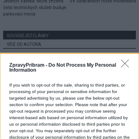
Jindřich Vařeka: Nově zřízená
Ve Sedlčanech roste modlitebna
četa technických služeb buduje
parkovací místa
SOUVISEJÍCÍ ČLÁNKY
VÍCE OD AUTORA
Festival hudby na zámku Dobříš sází na
ZpravyPribram -
Do Not Process My Personal
jedinečnou atmosféru. Klasiku propojí
Information
s dalšími žánry i rodinným programem
Dobříšsko
If you wish to opt-out of the sale, sharing to third parties, or
Vykradených aut na Příbramsku přibylo.
processing of your personal or sensitive information for
Policie připomíná: Auto není trezor
targeted advertising by us, please use the below opt-out
section to confirm your selection. Please note that after your
Krimi
opt-out request is processed you may continue seeing
interest-based ads based on personal information utilized by
Každý sedmý řidič měl problém. Policie
us or personal information disclosed to third parties prior to
při víkendové akci na Příbramsku odhalila
your opt-out. You may separately opt-out of the further
30 přestupků
Krimi
disclosure of your personal information by third parties on the