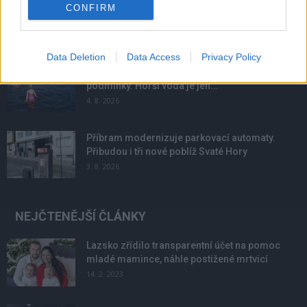
Obděnice vzpomínaly na filmovou legendu
CONFIRM
6. 8. 2026
Data Deletion
Data Access
Privacy Policy
Většina koupališť na Příbramsku nabízí výborné
podmínky. Horší voda je jen...
4. 8. 2026
Příbram modernizuje parkovací automaty.
Přibudou i tři nové poblíž Svaté Hory
3. 8. 2026
NEJČTENĚJŠÍ ČLÁNKY
Lazsko zřídilo transparentní účet na pomoc
mladé mamince, náhle postižené mrtvicí
14. 2. 2023