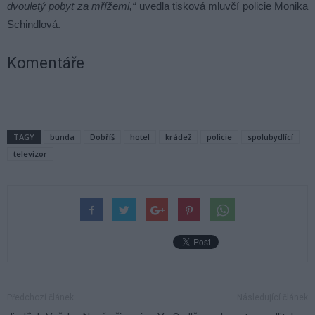
dvouletý pobyt za mřížemi,“
uvedla tisková mluvčí policie Monika
Schindlová.
Komentáře
TAGY
bunda
Dobříš
hotel
krádež
policie
spolubydlící
televizor
Předchozí článek
Následující článek