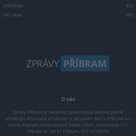
Dobříšsko
332
Váš názor
305
O nás
Zprávy Příbram je nezávislý zpravodajský webový portál,
přinášející informace především o aktuálním dění v Příbrami a v
okresu Příbram. Provozovatel: Radek Ctibor, Smetanova 317,
Příbram III, 26101 Příbram, IČO: 63799731