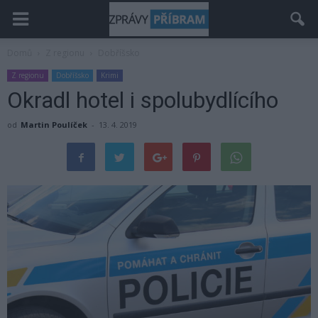
Domů
Z regionu
Dobříšsko
Z regionu
Dobříšsko
Krimi
Okradl hotel i spolubydlícího
od
Martin Poulíček
-
13. 4. 2019