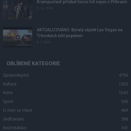
Krampuslauf přilákal tisíce lidí nejen z Příbrami
2. 12. 2016
AKTUALIZOVÁNO: Bývalý objekt Las Vegas na
Trhovkách lehl popelem
8. 7. 2023
OBLÍBENÉ KATEGORIE
Zpravodajství
4756
Kultura
1302
Krimi
1047
Sport
500
O čem se mluví
469
Sedlčansko
398
Rožmitálsko
341