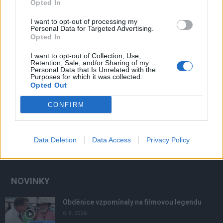
Opted In
I want to opt-out of processing my
Personal Data for Targeted Advertising.
Opted In
Sedlčansko
I want to opt-out of Collection, Use,
Retention, Sale, and/or Sharing of my
Hotel by měl do roka opět ožít
Personal Data that Is Unrelated with the
Purposes for which it was collected.
Veronika Bonková
-
4. 1. 2019
0
Opted Out
SEDLČANY – Nový život opuštěným prostorám Hotelu Vltavan by měl
CONFIRM
vdechnout projet na vybudování wellness centra. Vedení města
snahu nového majitele vítá. Kromě wellness, posiloven...
Data Deletion
Data Access
Privacy Policy
NOVINKY
Obděnice vzpomínaly na filmovou legendu
6. 8. 2026