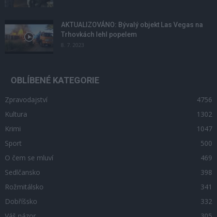
AKTUALIZOVÁNO: Bývalý objekt Las Vegas na
Trhovkách lehl popelem
8. 7. 2023
OBLÍBENÉ KATEGORIE
Zpravodajství
4756
Kultura
1302
Krimi
1047
Sport
500
O čem se mluví
469
Sedlčansko
398
Rožmitálsko
341
Dobříšsko
332
Váš názor
305