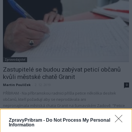
Zpravodajství
Zastupitelé se budou zabývat peticí občanů
kvůli městské chatě Granit
Martin Poulíček
-
2. 12. 2019
0
PŘÍBRAM - Na příbramskou radnici přišla petice několika desítek
občanů, kteří požadují aby se neprodávala ani
nepronajímala městská chata Granit na šumavském Zadově. "Petice
ve své podstatě...
ZpravyPribram -
Do Not Process My Personal
Information