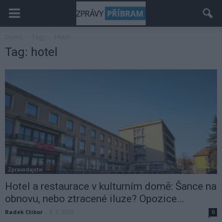
Domů
Tagy
Hotel
Tag: hotel
Zpravodajství
Hotel a restaurace v kulturním domě: Šance na
obnovu, nebo ztracené iluze? Opozice...
Radek Ctibor
-
3. 3. 2025
0