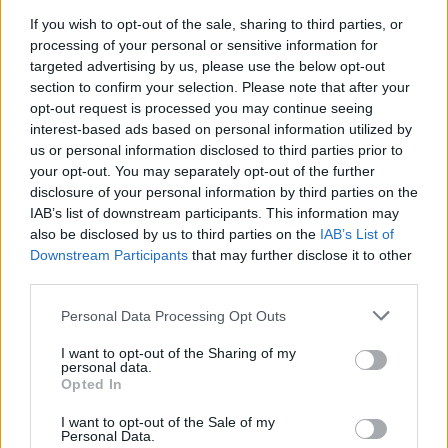
If you wish to opt-out of the sale, sharing to third parties, or
processing of your personal or sensitive information for
targeted advertising by us, please use the below opt-out
section to confirm your selection. Please note that after your
opt-out request is processed you may continue seeing
interest-based ads based on personal information utilized by
us or personal information disclosed to third parties prior to
your opt-out. You may separately opt-out of the further
Dobříšsko
disclosure of your personal information by third parties on the
Okradl hotel i spolubydlícího
IAB’s list of downstream participants. This information may
also be disclosed by us to third parties on the
IAB’s List of
Martin Poulíček
-
13. 4. 2019
0
Downstream Participants
that may further disclose it to other
DOBŘÍŠ - Kriminalisté zahájili ve čtvrtek 11. dubna trestní stíhání
third parties.
třiatřicetiletého muže pro spáchání přečinu krádeže. Koncem ledna
měl odcizit v hotelovém pokoji v Dobříši...
Personal Data Processing Opt Outs
I want to opt-out of the Sharing of my
personal data.
Opted In
I want to opt-out of the Sale of my
Personal Data.