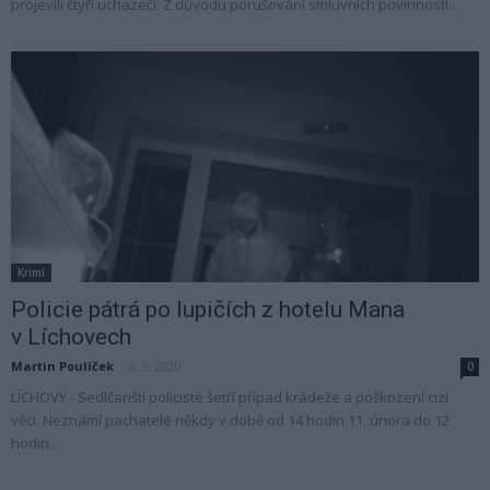
projevili čtyři uchazeči. Z důvodu porušování smluvních povinností...
Krimi
Policie pátrá po lupičích z hotelu Mana
v Líchovech
Martin Poulíček
-
2. 3. 2020
0
LÍCHOVY - Sedlčanští policisté šetří případ krádeže a poškození cizí
věci. Neznámí pachatelé někdy v době od 14 hodin 11. února do 12
hodin...