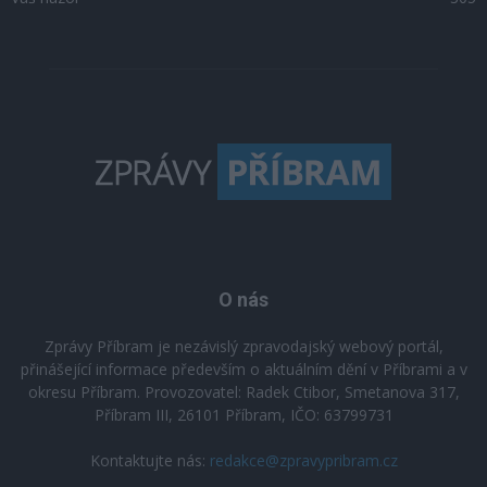
O nás
Zprávy Příbram je nezávislý zpravodajský webový portál,
přinášející informace především o aktuálním dění v Příbrami a v
okresu Příbram. Provozovatel: Radek Ctibor, Smetanova 317,
Příbram III, 26101 Příbram, IČO: 63799731
Kontaktujte nás:
redakce@zpravypribram.cz