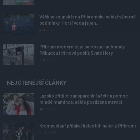
Většina koupališť na Příbramsku nabízí výborné
podmínky. Horší voda je jen...
4. 8. 2026
Příbram modernizuje parkovací automaty.
Přibudou i tři nové poblíž Svaté Hory
3. 8. 2026
NEJČTENĚJŠÍ ČLÁNKY
Lazsko zřídilo transparentní účet na pomoc
mladé mamince, náhle postižené mrtvicí
14. 2. 2023
Krampuslauf přilákal tisíce lidí nejen z Příbrami
2. 12. 2016