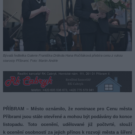
Bývalá ředitelka Galerie Františka Drtikola Hana Ročňáková přebíra cenu z rukou
starosty Příbrami. Foto: Martin Andrle
PŘÍBRAM – Město oznámilo, že nominace pro Cenu města
Příbrami jsou stále otevřené a mohou být podávány do konce
listopadu. Toto ocenění, udělované již počtvrté, slouží
k ocenění osobností za jejich přínos k rozvoji města a šíření