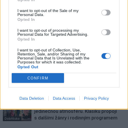
Předchozí článek
Následující článek
Čtvrtky patří Na Marii
Významná evropská
I want to opt-out of the Sale of my
Personal Data.
Hospodskému kvízu
restaurátorská společnost
Opted In
zpracovala pro Hornické
muzeum Příbram kopie
I want to opt-out of processing my
historických předmětů
Personal Data for Targeted Advertising.
Opted In
I want to opt-out of Collection, Use,
Retention, Sale, and/or Sharing of my
SOUVISEJÍCÍ ČLÁNKY
Personal Data that Is Unrelated with the
Purposes for which it was collected.
VÍCE OD AUTORA
Opted Out
Dnes se v Příbrami otevře výstava
CONFIRM
Rovnováha života. Vernisáž nabídne
i hudební a básnický program
Kultura
Data Deletion
Data Access
Privacy Policy
Festival hudby na zámku Dobříš sází na
jedinečnou atmosféru. Klasiku propojí
s dalšími žánry i rodinným programem
Dobříšsko