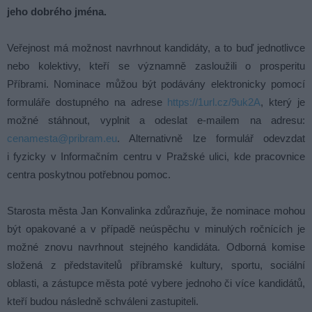
jeho dobrého jména.
Veřejnost má možnost navrhnout kandidáty, a to buď jednotlivce
nebo kolektivy, kteří se významně zasloužili o prosperitu
Příbrami. Nominace můžou být podávány elektronicky pomocí
formuláře dostupného na adrese
https://1url.cz/9uk2A
, který je
možné stáhnout, vyplnit a odeslat e-mailem na adresu:
cenamesta@pribram.eu
. Alternativně lze formulář odevzdat
i fyzicky v Informačním centru v Pražské ulici, kde pracovnice
centra poskytnou potřebnou pomoc.
Starosta města Jan Konvalinka zdůrazňuje, že nominace mohou
být opakované a v případě neúspěchu v minulých ročnících je
možné znovu navrhnout stejného kandidáta. Odborná komise
složená z představitelů příbramské kultury, sportu, sociální
oblasti, a zástupce města poté vybere jednoho či více kandidátů,
kteří budou následně schváleni zastupiteli.