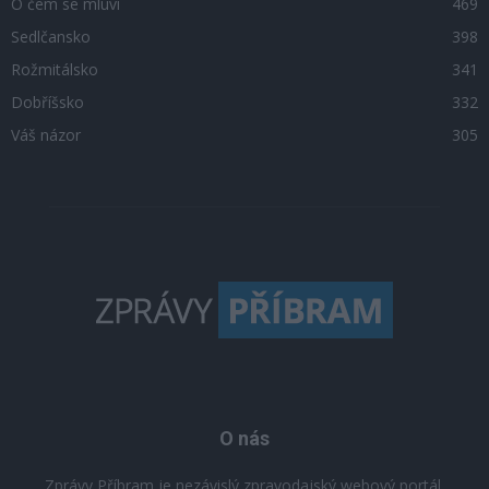
O čem se mluví
469
Sedlčansko
398
Rožmitálsko
341
Dobříšsko
332
Váš názor
305
O nás
Zprávy Příbram je nezávislý zpravodajský webový portál,