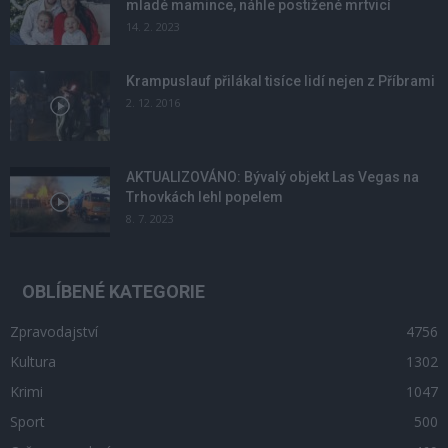
mladé mamince, náhle postižené mrtvicí
14. 2. 2023
Krampuslauf přilákal tisíce lidí nejen z Příbrami
2. 12. 2016
AKTUALIZOVÁNO: Bývalý objekt Las Vegas na
Trhovkách lehl popelem
8. 7. 2023
OBLÍBENÉ KATEGORIE
Zpravodajství
4756
Kultura
1302
Krimi
1047
Sport
500