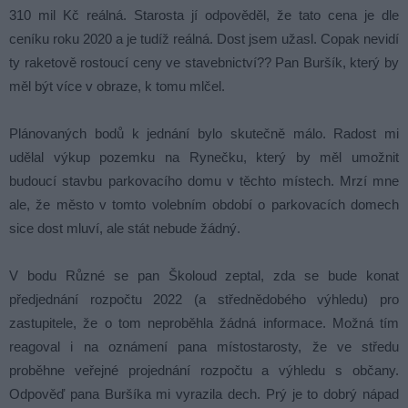
310 mil Kč reálná. Starosta jí odpověděl, že tato cena je dle
ceníku roku 2020 a je tudíž reálná. Dost jsem užasl. Copak nevidí
ty raketově rostoucí ceny ve stavebnictví?? Pan Buršík, který by
měl být více v obraze, k tomu mlčel.
Plánovaných bodů k jednání bylo skutečně málo. Radost mi
udělal výkup pozemku na Rynečku, který by měl umožnit
budoucí stavbu parkovacího domu v těchto místech. Mrzí mne
ale, že město v tomto volebním období o parkovacích domech
sice dost mluví, ale stát nebude žádný.
V bodu Různé se pan Školoud zeptal, zda se bude konat
předjednání rozpočtu 2022 (a střednědobého výhledu) pro
zastupitele, že o tom neproběhla žádná informace. Možná tím
reagoval i na oznámení pana místostarosty, že ve středu
proběhne veřejné projednání rozpočtu a výhledu s občany.
Odpověď pana Buršíka mi vyrazila dech. Prý je to dobrý nápad