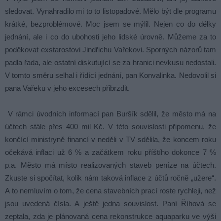
sledovat. Vynahradilo mi to to listopadové. Mělo být dle programu
krátké, bezproblémové. Moc jsem se mýlil. Nejen co do délky
jednání, ale i co do ubohosti jeho lidské úrovně. Můžeme za to
poděkovat exstarostovi Jindřichu Vařekovi. Sporných názorů tam
padla řada, ale ostatní diskutující se za hranici nevkusu nedostali.
V tomto směru selhal i řídící jednání, pan Konvalinka. Nedovolil si
pana Vařeku v jeho excesech přibrzdit.
V rámci úvodních informací pan Buršík sdělil, že město má na
účtech stále přes 400 mil Kč. V této souvislosti připomenu, že
končící ministryně financí v neděli v TV sdělila, že koncem roku
očekává inflaci už 6 % a začátkem roku příštího dokonce 7 %
p.a. Město má místo realizovaných staveb peníze na účtech.
Zkuste si spočítat, kolik nám taková inflace z účtů ročně „užere“.
A to nemluvím o tom, že cena stavebních prací roste rychleji, než
jsou uvedená čísla. A ještě jedna souvislost. Paní Říhová se
zeptala, zda je plánovaná cena rekonstrukce aquaparku ve výši