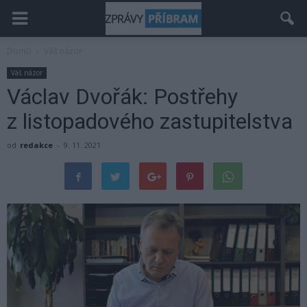
Domů
Váš názor
Váš názor
Václav Dvořák: Postřehy
z listopadového zastupitelstva
od
redakce
-
9. 11. 2021