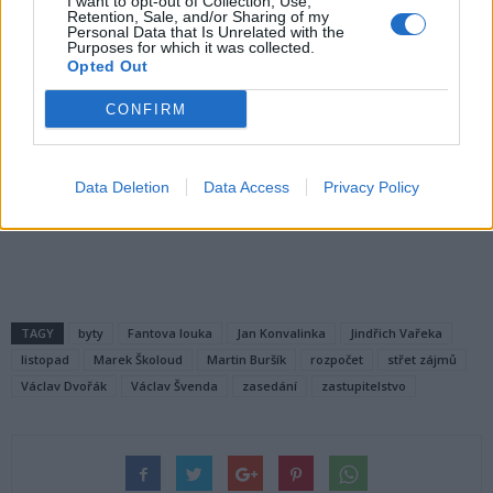
I want to opt-out of Collection, Use,
Doufám, že příští jednání ZM, které bude mít jako hlavní program
Retention, Sale, and/or Sharing of my
Personal Data that Is Unrelated with the
rozpočet a rozpočtový výhled, bude věcnější, kulturnější,
Purposes for which it was collected.
Opted Out
profesionálnější.
CONFIRM
Václav Dvořák
Data Deletion
Data Access
Privacy Policy
Komentáře
TAGY
byty
Fantova louka
Jan Konvalinka
Jindřich Vařeka
listopad
Marek Školoud
Martin Buršík
rozpočet
střet zájmů
Václav Dvořák
Václav Švenda
zasedání
zastupitelstvo