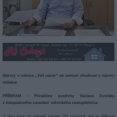
Názory v rubrice „Váš názor“ se nemusí shodovat s názory
redakce.
PŘÍBRAM
–
Přinášíme postřehy Václava Dvořáka
z listopadového zasedání městského zastupitelstva.
V říjnu jsem se nemohl jednání ZM zúčastnit, ani jej dálkově