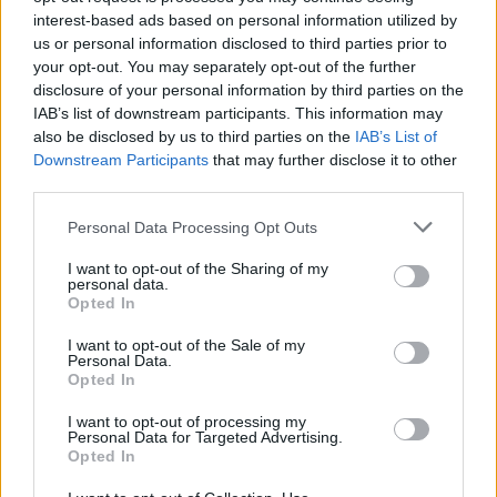
svůj střet zájmů vždy řádně ohlásil. Nebo je prý od pana Švendy
interest-based ads based on personal information utilized by
us or personal information disclosed to third parties prior to
ošklivé, když v radě kraje nehájí zájem Příbrami, byť je
your opt-out. You may separately opt-out of the further
v Příbrami placeným zastupitelem. A k tomu prý bere přes 90 tis
disclosure of your personal information by third parties on the
měsíčně jako krajský radní. Dozvěděl se, že Příbrami škodí. Pan
IAB’s list of downstream participants. This information may
Vařeka by mu jako škodícímu zastupiteli ani neoznámil termín
also be disclosed by us to third parties on the
IAB’s List of
Downstream Participants
that may further disclose it to other
jednání příbramského zastupitelstva, aby nemohl městu škodit.
third parties.
Už jej nikdy nepozdraví (v tomto jsme na tom s panem Švendou
stejně). V závěru diskuse pan Švenda zopakoval, že projekt
Personal Data Processing Opt Outs
podporuje, ale když mu v něm nebude něco jasné, že se bude
I want to opt-out of the Sharing of my
ptát. Podle pana Vařeky mu tím plivnul na podanou ruku. Tento
personal data.
Opted In
nehezký průběh se ani nedá popsat, to se musí vidět a slyšet.
Pan Školoud požádal starostu, aby vrátil diskusi do slušného
I want to opt-out of the Sale of my
Personal Data.
formátu, a divadlo pomalu skončilo.
Opted In
I want to opt-out of processing my
Chtěl jsem se do diskuse rovněž přihlásit. Nechtěl jsem
Personal Data for Targeted Advertising.
diskutovat k podstatě věci, ale jen připomenout, co to je střet
Opted In
zájmů. V předlouhé a rozjitřené diskusi to ale již nemělo cenu.