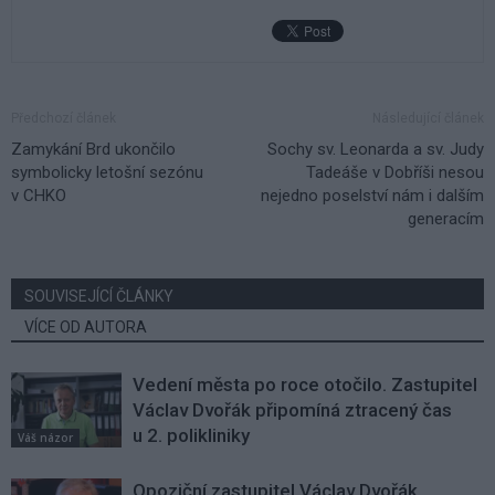
Předchozí článek
Následující článek
Zamykání Brd ukončilo
Sochy sv. Leonarda a sv. Judy
symbolicky letošní sezónu
Tadeáše v Dobříši nesou
v CHKO
nejedno poselství nám i dalším
generacím
SOUVISEJÍCÍ ČLÁNKY
VÍCE OD AUTORA
Vedení města po roce otočilo. Zastupitel
Václav Dvořák připomíná ztracený čas
u 2. polikliniky
Váš názor
Opoziční zastupitel Václav Dvořák