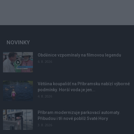
NOVINKY
Obděnice vzpomínaly na filmovou legendu
6. 8. 2026
Většina koupališť na Příbramsku nabízí výborné
podmínky. Horší voda je jen...
4. 8. 2026
Příbram modernizuje parkovací automaty.
Přibudou i tři nové poblíž Svaté Hory
3. 8. 2026