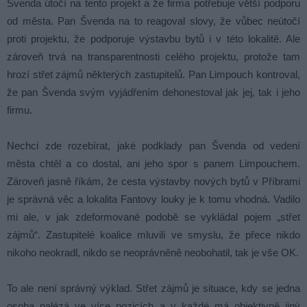
Švenda útočí na tento projekt a že firma potřebuje větší podporu
od města. Pan Švenda na to reagoval slovy, že vůbec neútočí
proti projektu, že podporuje výstavbu bytů i v této lokalitě. Ale
zároveň trvá na transparentnosti celého projektu, protože tam
hrozí střet zájmů některých zastupitelů. Pan Limpouch kontroval,
že pan Švenda svým vyjádřením dehonestoval jak jej, tak i jeho
firmu.
Nechci zde rozebírat, jaké podklady pan Švenda od vedení
města chtěl a co dostal, ani jeho spor s panem Limpouchem.
Zároveň jasně říkám, že cesta výstavby nových bytů v Příbrami
je správná věc a lokalita Fantovy louky je k tomu vhodná. Vadilo
mi ale, v jak zdeformované podobě se vykládal pojem „střet
zájmů“. Zastupitelé koalice mluvili ve smyslu, že přece nikdo
nikoho neokradl, nikdo se neoprávněně neobohatil, tak je vše OK.
To ale není správný výklad. Střet zájmů je situace, kdy se jedna
osoba nalézá ve více pozicích a v každé má objektivně jiný