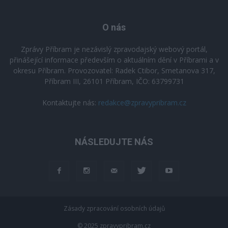
O nás
Zprávy Příbram je nezávislý zpravodajský webový portál,
přinášející informace především o aktuálním dění v Příbrami a v
okresu Příbram. Provozovatel: Radek Ctibor, Smetanova 317,
Příbram III, 26101 Příbram, IČO: 63799731
Kontaktujte nás:
redakce@zpravypribram.cz
NÁSLEDUJTE NÁS
Zásady zpracování osobních údajů
© 2025 zpravypribram.cz