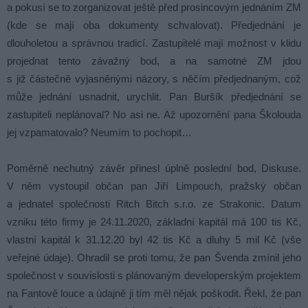
a pokusí se to zorganizovat ještě před prosincovým jednáním ZM
(kde se mají oba dokumenty schvalovat). Předjednání je
dlouholetou a správnou tradicí. Zastupitelé mají možnost v klidu
projednat tento závažný bod, a na samotné ZM jdou
s již částečně vyjasněnými názory, s něčím předjednaným, což
může jednání usnadnit, urychlit. Pan Buršík předjednání se
zastupiteli neplánoval? No asi ne. Až upozornění pana Školouda
jej vzpamatovalo? Neumím to pochopit…
Poměrně nechutný závěr přinesl úplně poslední bod, Diskuse.
V něm vystoupil občan pan Jiří Limpouch, pražský občan
a jednatel společnosti Ritch Bitch s.r.o. ze Strakonic. Datum
vzniku této firmy je 24.11.2020, základní kapitál má 100 tis Kč,
vlastní kapitál k 31.12.20 byl 42 tis Kč a dluhy 5 mil Kč (vše
veřejné údaje). Ohradil se proti tomu, že pan Švenda zmínil jeho
společnost v souvislosti s plánovaným developerským projektem
na Fantově louce a údajně ji tím měl nějak poškodit. Řekl, že pan