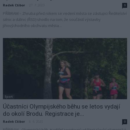
Radek Ctibor
-
27. 7. 2023
0
PŘÍBRAM – Zhruba před rokem se vedení města se zástupci Ředitelství
silnic a dálnic (ŘSD) shodlo na tom, že součástí výstavby
jihovýchodního obchvatu města...
Sport
Účastníci Olympijského běhu se letos vydají
do okolí Brodu. Registrace je...
Radek Ctibor
-
8. 6. 2023
0
PŘÍBRAM - Olympijský běh, tradiční sportovní událost slavící olympijské