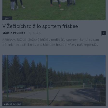
Sport
V Žežicích to žilo sportem frisbee
Martin Poulíček
-
17. 6. 2020
0
PŘÍBRAM/ŽEŽICE - Žežické hřiště v neděli žilo sportem, konal se tam
trénink netradičního sportu Ultimate frisbee. Více v naší reportáži.
Zpravodajství