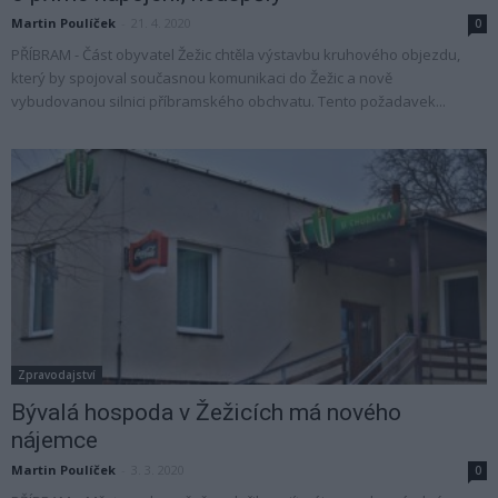
Martin Poulíček
-
21. 4. 2020
0
PŘÍBRAM - Část obyvatel Žežic chtěla výstavbu kruhového objezdu,
který by spojoval současnou komunikaci do Žežic a nově
vybudovanou silnici příbramského obchvatu. Tento požadavek...
Zpravodajství
Bývalá hospoda v Žežicích má nového
nájemce
Martin Poulíček
-
3. 3. 2020
0