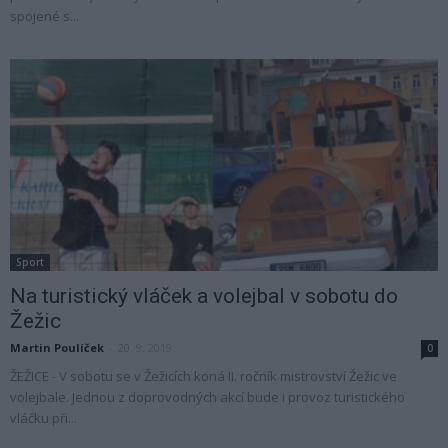
spojené s...
Sport
Na turistický vláček a volejbal v sobotu do
Žežic
Martin Poulíček
-
20. 9. 2019
0
ŽEŽICE - V sobotu se v Žežicích koná II. ročník mistrovství Žežic ve
volejbale. Jednou z doprovodných akcí bude i provoz turistického
vláčku při...