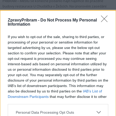
PŘÍBRAM – Městu se konečně podařilo najít nájemce do prázdné
budovy restaurace U Chudáčka v Žežicích. Na únorovém zasedání
zastupitelstva bylo rozhodnuto, že město...
ZpravyPribram -
Do Not Process My Personal
Information
If you wish to opt-out of the sale, sharing to third parties, or
processing of your personal or sensitive information for
targeted advertising by us, please use the below opt-out
section to confirm your selection. Please note that after your
opt-out request is processed you may continue seeing
interest-based ads based on personal information utilized by
us or personal information disclosed to third parties prior to
your opt-out. You may separately opt-out of the further
Kultura
disclosure of your personal information by third parties on the
Beseda o cestě do Norska na K-farmě
IAB’s list of downstream participants. This information may
redakce
-
10. 1. 2020
also be disclosed by us to third parties on the
IAB’s List of
0
Downstream Participants
that may further disclose it to other
ŽEŽICE - O pěší cestě do Norska se bude dnes večer besedovat v
third parties.
prostorách žežické K-farmy. Pod názvem Pešky za 70. rovnoběžku
přijde vyprávět...
Personal Data Processing Opt Outs