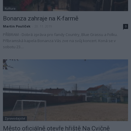
Kultura
Bonanza zahraje na K-farmě
Martin Poulíček
-
20. 11. 2019
0
PŘÍBRAM - Dobrá zpráva pro fandy Country, Blue Grassu a Folku.
Příbramská kapela Bonanza Vás zve na svůj koncert. Koná se v
sobotu 23....
Zpravodajství
Město oficiálně otevře hřiště Na Cvičně