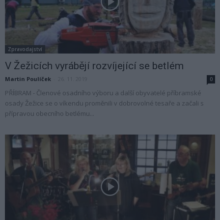
Zpravodajství
V Žežicích vyrábějí rozvíjející se betlém
Martin Poulíček
-
26. 11. 2019
0
PŘÍBRAM - Členové osadního výboru a další obyvatelé příbramské
osady Žežice se o víkendu proměnili v dobrovolné tesaře a začali s
přípravou obecního betlému...