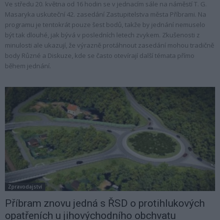
Ve středu 20. května od 16 hodin se v jednacím sále na náměstí T. G.
Masaryka uskuteční 42. zasedání Zastupitelstva města Příbrami. Na
programu je tentokrát pouze šest bodů, takže by jednání nemuselo
být tak dlouhé, jak bývá v posledních letech zvykem. Zkušenosti z
minulosti ale ukazují, že výrazně protáhnout zasedání mohou tradičně
body Různé a Diskuze, kde se často otevírají další témata přímo
během jednání.
Zpravodajství
Příbram znovu jedná s ŘSD o protihlukových
opatřeních u jihovýchodního obchvatu