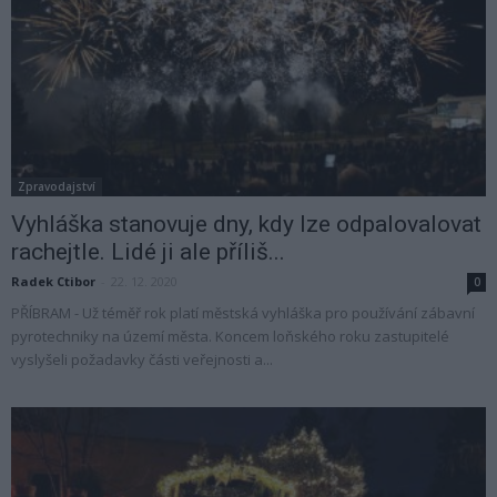
Zpravodajství
Vyhláška stanovuje dny, kdy lze odpalovalovat
rachejtle. Lidé ji ale příliš...
Radek Ctibor
-
22. 12. 2020
0
PŘÍBRAM - Už téměř rok platí městská vyhláška pro používání zábavní
pyrotechniky na území města. Koncem loňského roku zastupitelé
vyslyšeli požadavky části veřejnosti a...