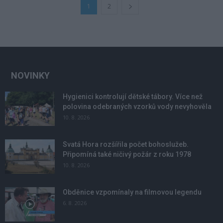
1
2
NOVINKY
Hygienici kontrolují dětské tábory. Více než
polovina odebraných vzorků vody nevyhověla
10. 8. 2026
Svatá Hora rozšířila počet bohoslužeb.
Připomíná také ničivý požár z roku 1978
10. 8. 2026
Obděnice vzpomínaly na filmovou legendu
6. 8. 2026