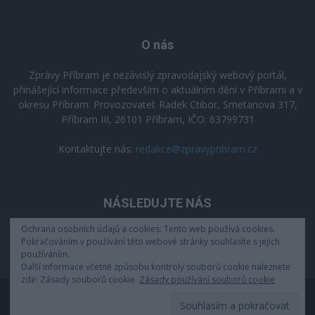
O nás
Zprávy Příbram je nezávislý zpravodajský webový portál,
přinášející informace především o aktuálním dění v Příbrami a v
okresu Příbram. Provozovatel: Radek Ctibor, Smetanova 317,
Příbram III, 26101 Příbram, IČO: 63799731
Kontaktujte nás:
redakce@zpravypribram.cz
NÁSLEDUJTE NÁS
Ochrana osobních údajů a cookies: Tento web používá cookies.
Pokračováním v používání této webové stránky souhlasíte s jejich
používáním.
Další informace včetně způsobu kontroly souborů cookie naleznete
zde: Zásady souborů cookie.
Zásady používání souborů cookie
Zásady zpracování osobních údajů