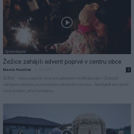
Zpravodajství
Žežice zahájili advent poprvé v centru obce
Martin Poulíček
-
2. 12. 2019
0
ŽEŽICE – Letos poprvé se první adventní neděli konalo v Žežicích
zahájení adventu a rozsvícení vánočního stromu. Nechyběl ani úplně
nový betlém, jehož postavy...