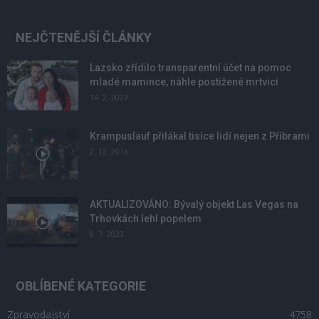
NEJČTENĚJŠÍ ČLÁNKY
Lazsko zřídilo transparentní účet na pomoc
mladé mamince, náhle postižené mrtvicí
14. 2. 2023
Krampuslauf přilákal tisíce lidí nejen z Příbrami
2. 12. 2016
AKTUALIZOVÁNO: Bývalý objekt Las Vegas na
Trhovkách lehl popelem
8. 7. 2023
OBLÍBENÉ KATEGORIE
Zpravodajství
4758