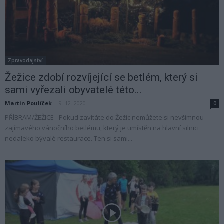
Zpravodajství
Žežice zdobí rozvíjející se betlém, který si
sami vyřezali obyvatelé této...
Martin Poulíček
-
9. 12. 2020
0
PŘÍBRAM/ŽEŽICE - Pokud zavítáte do Žežic nemůžete si nevšimnou
zajímavého vánočního betlému, který je umístěn na hlavní silnici
nedaleko bývalé restaurace. Ten si sami...