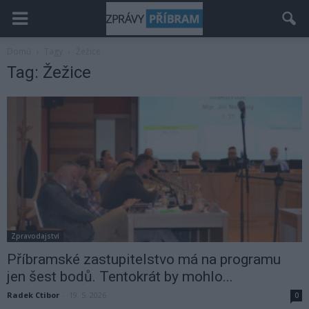
Domů
Tagy
Žežice
Tag: Žežice
Zpravodajství
Příbramské zastupitelstvo má na programu
jen šest bodů. Tentokrát by mohlo...
Radek Ctibor
-
19. 5. 2026
0