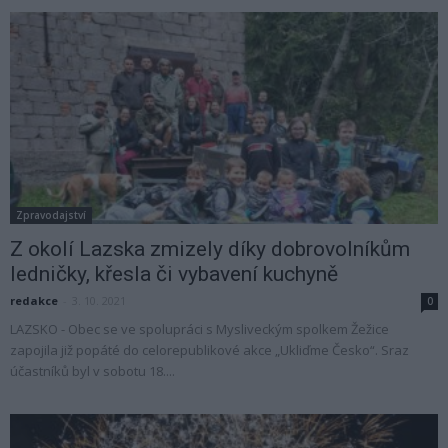
Zpravodajství
Z okolí Lazska zmizely díky dobrovolníkům
ledničky, křesla či vybavení kuchyně
redakce
-
3. 10. 2021
0
LAZSKO - Obec se ve spolupráci s Mysliveckým spolkem Žežice
zapojila již popáté do celorepublikové akce „Ukliďme Česko“. Sraz
účastníků byl v sobotu 18....