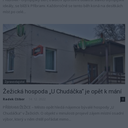
ideály, se blíží k Příbrami. Každoročně se tento běh koná na desítkách
míst po celé...
Zpravodajství
Žežická hospoda „U Chudáčka“ je opět k mání
Radek Ctibor
-
14. 12. 2022
0
PŘÍBRAM/ŽEŽICE – Město opět hledá nájemce bývalé hospody „U
Chudáčka“ v Žežicích. O objekt v minulosti projevil zájem místní osadní
výbor, který v něm chtěl pořádat mimo...