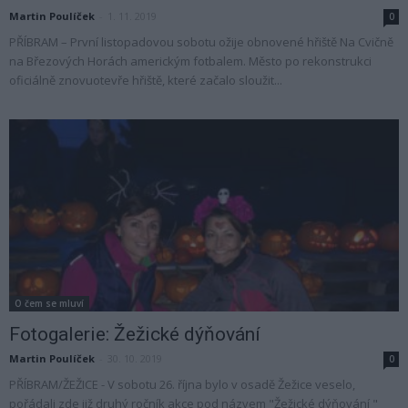
Martin Poulíček
-
1. 11. 2019
0
PŘÍBRAM – První listopadovou sobotu ožije obnovené hřiště Na Cvičně
na Březových Horách americkým fotbalem. Město po rekonstrukci
oficiálně znovuotevře hřiště, které začalo sloužit...
O čem se mluví
Fotogalerie: Žežické dýňování
Martin Poulíček
-
30. 10. 2019
0
PŘÍBRAM/ŽEŽICE - V sobotu 26. října bylo v osadě Žežice veselo,
pořádali zde již druhý ročník akce pod názvem "Žežické dýňování "