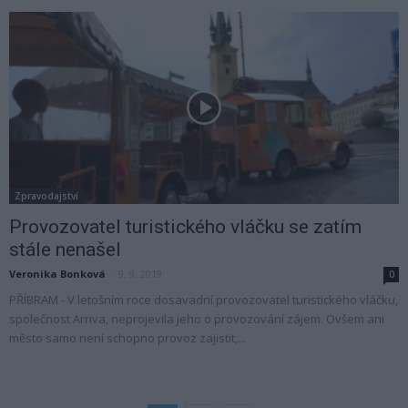
Zpravodajství
Provozovatel turistického vláčku se zatím
stále nenašel
Veronika Bonková
-
9. 9. 2019
0
PŘÍBRAM - V letošním roce dosavadní provozovatel turistického vláčku,
společnost Arriva, neprojevila jeho o provozování zájem. Ovšem ani
město samo není schopno provoz zajistit,...