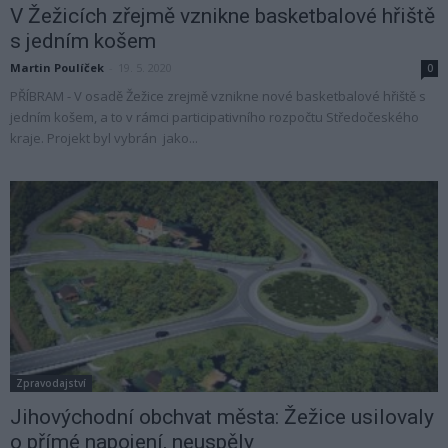
V Žežicích zřejmě vznikne basketbalové hřiště
s jedním košem
Martin Poulíček
-
19. 5. 2020
0
PŘÍBRAM - V osadě Žežice zrejmě vznikne nové basketbalové hřiště s
jedním košem, a to v rámci participativního rozpočtu Středočeského
kraje. Projekt byl vybrán jako...
Zpravodajství
Jihovýchodní obchvat města: Žežice usilovaly
o přímé napojení, neuspěly