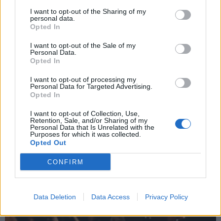
I want to opt-out of the Sharing of my
personal data.
Opted In
I want to opt-out of the Sale of my
Personal Data.
Opted In
I want to opt-out of processing my
Personal Data for Targeted Advertising.
Opted In
Zpravodajství
I want to opt-out of Collection, Use,
Retention, Sale, and/or Sharing of my
V Žežicích se konal zřejmě poslední
Personal Data that Is Unrelated with the
Purposes for which it was collected.
Předsilvestrovský ohňostroj
Opted Out
Martin Poulíček
-
29. 12. 2019
0
CONFIRM
ŽEŽICE - Už po osmé se konal v Žežicích "Předsilvestrovský ohňostroj",
který pořádal Jakub Bostl s přáteli. Letos se jednalo zřejmě o poslední
ročník. Proč...
Data Deletion
Data Access
Privacy Policy