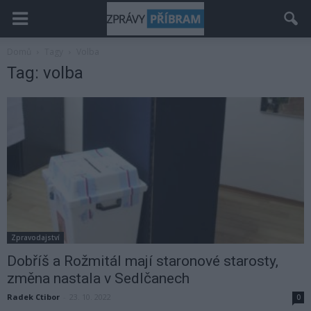
Domů
Tagy
Volba
Tag: volba
Zpravodajství
Dobříš a Rožmitál mají staronové starosty,
změna nastala v Sedlčanech
Radek Ctibor
-
23. 10. 2022
0