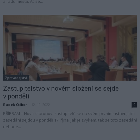
a radu města. Ač se...
Zpravodajství
Zastupitelstvo v novém složení se sejde
v pondělí
Radek Ctibor
-
12. 10. 2022
0
PŘÍBRAM – Noví i staronoví zastupitelé se na svém prvním ustavujícím
zasedání sejdou v pondělí 17. října. Jak je zvykem, tak se toto zasedání
nebude...