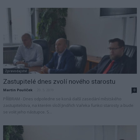
Zpravodajství
Zastupitelé dnes zvolí nového starostu
Martin Poulíček
-
20. 5. 2019
0
PŘÍBRAM - Dnes odpoledne se koná další zasedání městského
zastupitelstva, na kterém složí Jindřich Vařeka funkci starosty a bude
se volit jeho nástupce. S...