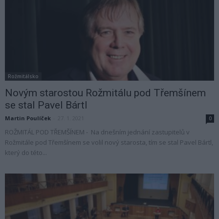
Rožmitálsko
Novým starostou Rožmitálu pod Třemšínem
se stal Pavel Bártl
Martin Poulíček
-
27. 1. 2021
0
ROŽMITÁL POD TŘEMŠÍNEM - Na dnešním jednání zastupitelů v
Rožmitále pod Třemšínem se volil nový starosta, tím se stal Pavel Bártl,
který do této...