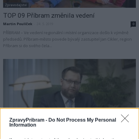
Zpravodajství
TOP 09 Příbram změnila vedení
Martin Poulíček
-
24. 5. 2019
0
PŘÍBRAM – Ve vedení regionální i místní organizace došlo k výměně
předsedů. Příbram-město povede bývalý zastupitel Jan Cikler, region
Příbram si do svého čela...
ZpravyPribram -
Do Not Process My Personal
Váš názor
Information
Z třetího prvním