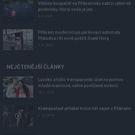
Většina koupališť na Příbramsku nabízí výborné
podmínky. Horší voda je jen...
4. 8. 2026
Příbram modernizuje parkovací automaty.
Přibudou i tři nové poblíž Svaté Hory
3. 8. 2026
NEJČTENĚJŠÍ ČLÁNKY
Lazsko zřídilo transparentní účet na pomoc
mladé mamince, náhle postižené mrtvicí
14. 2. 2023
Krampuslauf přilákal tisíce lidí nejen z Příbrami
2. 12. 2016