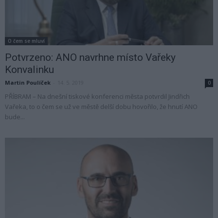
O čem se mluví
Potvrzeno: ANO navrhne místo Vařeky
Konvalinku
Martin Poulíček
-
14. 5. 2019
0
PŘÍBRAM – Na dnešní tiskové konferenci města potvrdil Jindřich
Vařeka, to o čem se už ve městě delší dobu hovořilo, že hnutí ANO
bude...