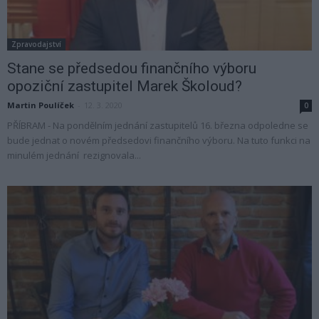
Zpravodajství
Stane se předsedou finančního výboru
opoziční zastupitel Marek Školoud?
Martin Poulíček
-
12. 3. 2020
0
PŘÍBRAM - Na pondělním jednání zastupitelů 16. března odpoledne se
bude jednat o novém předsedovi finančního výboru. Na tuto funkci na
minulém jednání rezignovala...