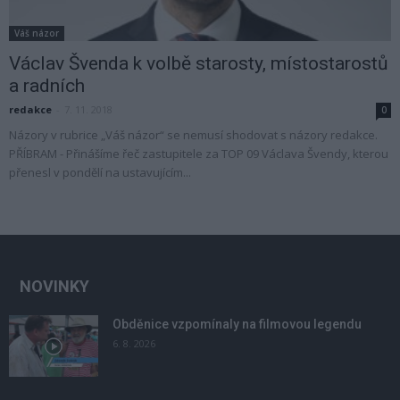
Váš názor
Václav Švenda k volbě starosty, místostarostů
a radních
redakce
-
7. 11. 2018
0
Názory v rubrice „Váš názor“ se nemusí shodovat s názory redakce.
PŘÍBRAM - Přinášíme řeč zastupitele za TOP 09 Václava Švendy, kterou
přenesl v pondělí na ustavujícím...
NOVINKY
Obděnice vzpomínaly na filmovou legendu
6. 8. 2026