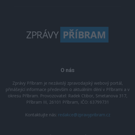
O nás
Zprávy Příbram je nezávislý zpravodajský webový portál,
přinášející informace především o aktuálním dění v Příbrami a v
okresu Příbram. Provozovatel: Radek Ctibor, Smetanova 317,
Příbram III, 26101 Příbram, IČO: 63799731
Kontaktujte nás:
redakce@zpravypribram.cz