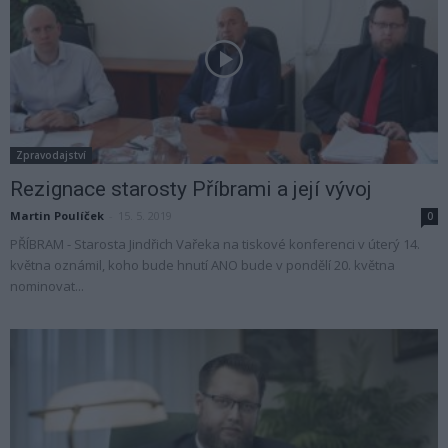
Zpravodajství
Rezignace starosty Příbrami a její vývoj
Martin Poulíček
-
15. 5. 2019
0
PŘÍBRAM - Starosta Jindřich Vařeka na tiskové konferenci v úterý 14.
května oznámil, koho bude hnutí ANO bude v pondělí 20. května
nominovat...