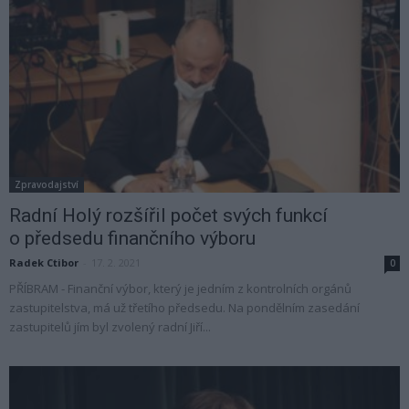
Zpravodajství
Radní Holý rozšířil počet svých funkcí
o předsedu finančního výboru
Radek Ctibor
-
17. 2. 2021
0
PŘÍBRAM - Finanční výbor, který je jedním z kontrolních orgánů
zastupitelstva, má už třetího předsedu. Na pondělním zasedání
zastupitelů jím byl zvolený radní Jiří...