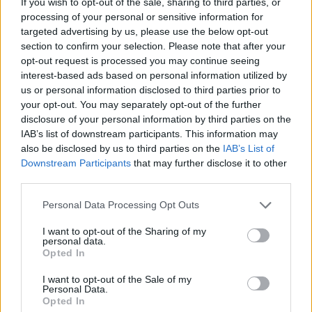
If you wish to opt-out of the sale, sharing to third parties, or
redakce
-
23. 5. 2019
0
processing of your personal or sensitive information for
Názory v rubrice „Váš názor“ se nemusí shodovat s názory redakce.
targeted advertising by us, please use the below opt-out
PŘÍBRAM - V pondělí se na zasedání zastupitelstva stal novým
section to confirm your selection. Please note that after your
starostou města Jan Konvalinka, který nám...
opt-out request is processed you may continue seeing
interest-based ads based on personal information utilized by
us or personal information disclosed to third parties prior to
your opt-out. You may separately opt-out of the further
disclosure of your personal information by third parties on the
IAB’s list of downstream participants. This information may
also be disclosed by us to third parties on the
IAB’s List of
Downstream Participants
that may further disclose it to other
third parties.
Personal Data Processing Opt Outs
O čem se mluví
I want to opt-out of the Sharing of my
personal data.
Zastupitelé zvolili nového starostu, mluvili
Opted In
o bazénu i umění
I want to opt-out of the Sale of my
Martin Poulíček
-
21. 5. 2019
0
Personal Data.
Opted In
PŘÍBRAM - Hlavním bodem včerejšího zastupitelstva byla rezignace