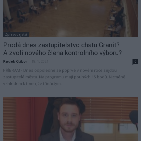
Zpravodajství
Prodá dnes zastupitelstvo chatu Granit?
A zvolí nového člena kontrolního výboru?
Radek Ctibor
-
18. 1. 2021
0
PŘÍBRAM - Dnes odpoledne se poprvé v novém roce sejdou
zastupitelé města. Na programu mají pouhých 15 bodů. Nicméně
vzhledem k tomu, že třináctým...