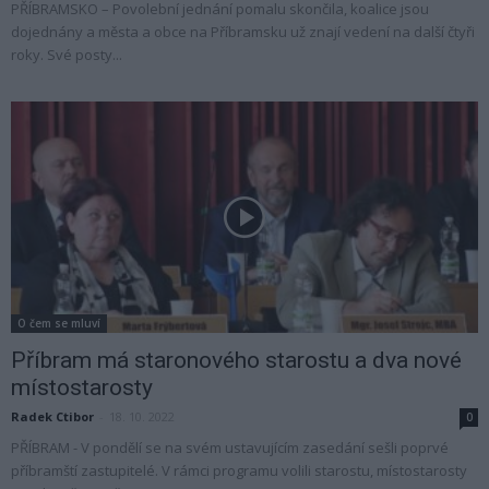
PŘÍBRAMSKO – Povolební jednání pomalu skončila, koalice jsou
dojednány a města a obce na Příbramsku už znají vedení na další čtyři
roky. Své posty...
O čem se mluví
Příbram má staronového starostu a dva nové
místostarosty
Radek Ctibor
-
18. 10. 2022
0
PŘÍBRAM - V pondělí se na svém ustavujícím zasedání sešli poprvé
příbramští zastupitelé. V rámci programu volili starostu, místostarosty