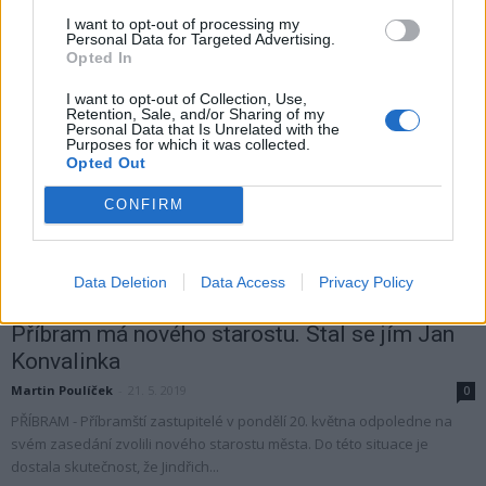
Jindřicha Vařeky na funkci starosty a volba jeho nástupce. Podle
I want to opt-out of processing my
očekávání jím byl zvolený navržený Jan...
Personal Data for Targeted Advertising.
Opted In
I want to opt-out of Collection, Use,
Retention, Sale, and/or Sharing of my
Personal Data that Is Unrelated with the
Purposes for which it was collected.
Opted Out
CONFIRM
Data Deletion
Data Access
Privacy Policy
Zpravodajství
Příbram má nového starostu. Stal se jím Jan
Konvalinka
Martin Poulíček
-
21. 5. 2019
0
PŘÍBRAM - Příbramští zastupitelé v pondělí 20. května odpoledne na
svém zasedání zvolili nového starostu města. Do této situace je
dostala skutečnost, že Jindřich...