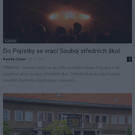
Kultura
Do Pojistky se vrací Souboj středních škol
Radek Ctibor
-
9. 9. 2022
0
PŘÍBRAM - Dnešní večer se do příbramského klubu Pojistka vrátí
úspěšná akce Souboj středních škol. Tentokrát proti sobě budou
soutěžit studenti z Gymnázia Legionářů,...