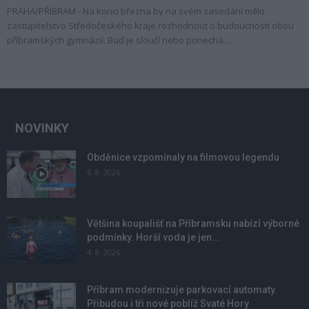
PRAHA/PŘÍBRAM - Na konci března by na svém zasedání mělo
zastupitelstvo Středočeského kraje rozhodnout o budoucnosti obou
příbramských gymnázií. Buď je sloučí nebo ponechá....
NOVINKY
Obděnice vzpomínaly na filmovou legendu
6. 8. 2026
Většina koupališť na Příbramsku nabízí výborné
podmínky. Horší voda je jen...
4. 8. 2026
Příbram modernizuje parkovací automaty.
Přibudou i tři nové poblíž Svaté Hory