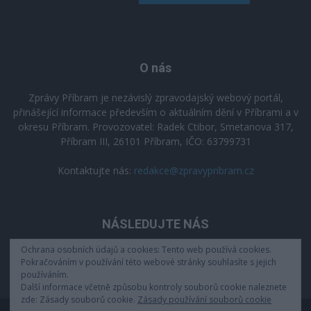
O nás
Zprávy Příbram je nezávislý zpravodajský webový portál,
přinášející informace především o aktuálním dění v Příbrami a v
okresu Příbram. Provozovatel: Radek Ctibor, Smetanova 317,
Příbram III, 26101 Příbram, IČO: 63799731
Kontaktujte nás:
redakce@zpravypribram.cz
NÁSLEDUJTE NÁS
Ochrana osobních údajů a cookies: Tento web používá cookies.
Pokračováním v používání této webové stránky souhlasíte s jejich
používáním.
Další informace včetně způsobu kontroly souborů cookie naleznete
zde: Zásady souborů cookie.
Zásady používání souborů cookie