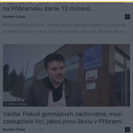
Hejtmanka Petra Pecková: Do středních škol
na Příbramsku dáme 13 milionů...
Radek Ctibor
-
9. 9. 2021
0
PRAHA/STŘEDNÍ ČECHY - Středočeská hejtmanka Petra Pecková nám
poskytla rozhovor o tom, co jí rok ve funkci dal i vzal, ale také jak se...
O čem se mluví
Vácha: Pokud gymnázium zachováme, musí
zastupitelé říci, jakou jinou školu v Příbrami...
Radek Ctibor
-
2. 3. 2021
0