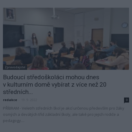
Zpravodajství
Budoucí středoškoláci mohou dnes
v kulturním domě vybírat z více než 20
středních...
redakce
-
19. 9. 2022
0
PŘÍBRAM - Veletrh středních škol je akcí určenou především pro žáky
osmých a devátých tříd základní školy, ale také pro jejich rodiče a
pedagogy....