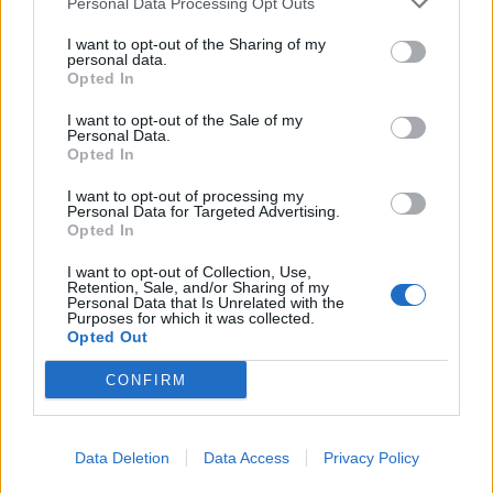
Personal Data Processing Opt Outs
Zpravodajství
I want to opt-out of the Sharing of my
Kraj se chce zaměřit na rizikové chování ve
personal data.
Opted In
školách
redakce
-
24. 11. 2021
0
I want to opt-out of the Sale of my
Personal Data.
STŘEDNÍ ČECHY - Jak předcházet rizikovému chování ve školách, jak
Opted In
čelit šikaně, kyberšikaně, sebepoškozování, poruchám příjmů potravy?
Nejen na tato témata se zaměřuje Strategie...
I want to opt-out of processing my
Personal Data for Targeted Advertising.
Opted In
I want to opt-out of Collection, Use,
Retention, Sale, and/or Sharing of my
Personal Data that Is Unrelated with the
Purposes for which it was collected.
Opted Out
CONFIRM
Data Deletion
Data Access
Privacy Policy
Rozhovory