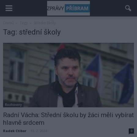
Domů
Tagy
Střední školy
Tag: střední školy
Rozhovory
Radní Vácha: Střední školu by žáci měli vybírat
hlavně srdcem
Radek Ctibor
-
13. 2. 2024
0