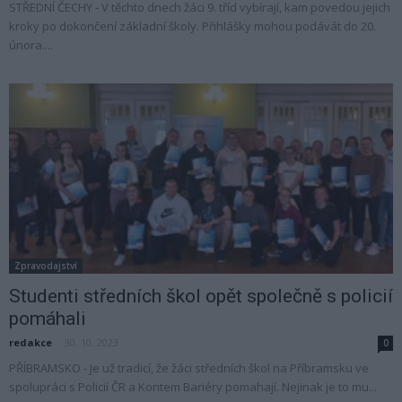
STŘEDNÍ ČECHY - V těchto dnech žáci 9. tříd vybírají, kam povedou jejich
kroky po dokončení základní školy. Přihlášky mohou podávát do 20.
února....
Zpravodajství
Studenti středních škol opět společně s policií
pomáhali
redakce
-
30. 10. 2023
0
PŘÍBRAMSKO - Je už tradicí, že žáci středních škol na Příbramsku ve
spolupráci s Policií ČR a Kontem Bariéry pomahají. Nejinak je to mu...