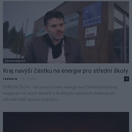
Zpravodajství
Kraj navýší částku na energie pro střední školy
redakce
-
18. 9. 2022
0
STŘEDNÍ ČECHY - Na rostoucí ceny energií musí Středočeský kraj
reagovat i ve svých školách a školských zařízeních. Radní proto
schválili další úpravu rozpočtu,...