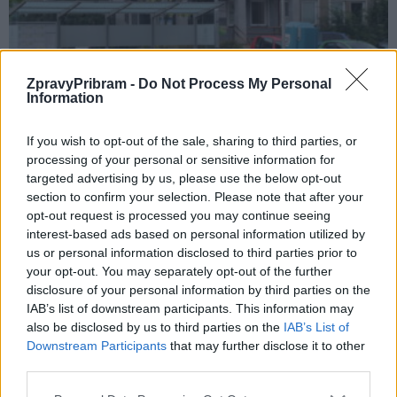
O čem se mluví
Výměna školy za polikliniku je pro město
ZpravyPribram -
Do Not Process My Personal
Information
nepřijatelná
Radek Ctibor
-
12. 7. 2022
0
If you wish to opt-out of the sale, sharing to third parties, or
PŘÍBRAM – Nad výměnou polikliniky za domek pro Hornické muzeum
processing of your personal or sensitive information for
stále visí otazník. Před časem se na zasedání městského
targeted advertising by us, please use the below opt-out
zastupitelstva objevila informace, že město...
section to confirm your selection. Please note that after your
opt-out request is processed you may continue seeing
interest-based ads based on personal information utilized by
us or personal information disclosed to third parties prior to
your opt-out. You may separately opt-out of the further
disclosure of your personal information by third parties on the
IAB’s list of downstream participants. This information may
also be disclosed by us to third parties on the
IAB’s List of
Downstream Participants
that may further disclose it to other
third parties.