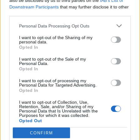
also be disclosed by us to third parties on the
IAB’s List of
Downstream Participants
that may further disclose it to other
third parties.
Personal Data Processing Opt Outs
Kultura
I want to opt-out of the Sharing of my
personal data.
Hornické muzeum otevře některé areály už ve
Opted In
čtvrtek
I want to opt-out of the Sale of my
Radek Ctibor
-
27. 4. 2021
0
Personal Data.
Opted In
PŘÍBRAM - Hornické muzeum Příbram a jeho pobočky Památník Vojna
a Skanzen Vysoký Chlumec zpřístupní od čtvrtka 29. dubna od 9 do 17
I want to opt-out of processing my
hodin...
Personal Data for Targeted Advertising.
Opted In
I want to opt-out of Collection, Use,
Retention, Sale, and/or Sharing of my
Personal Data that Is Unrelated with the
Purposes for which it was collected.
Opted Out
CONFIRM