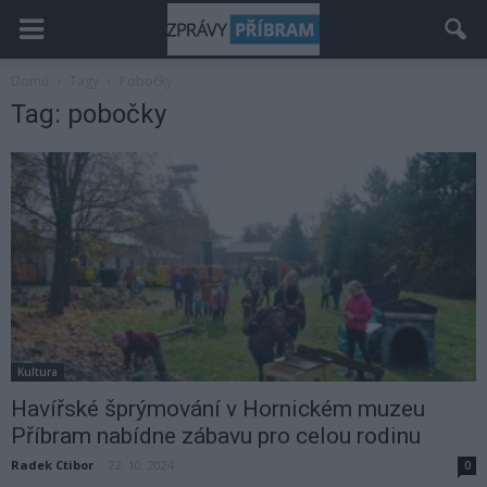
Domů
Tagy
Pobočky
Tag: pobočky
Kultura
Havířské šprýmování v Hornickém muzeu
Příbram nabídne zábavu pro celou rodinu
Radek Ctibor
-
22. 10. 2024
0