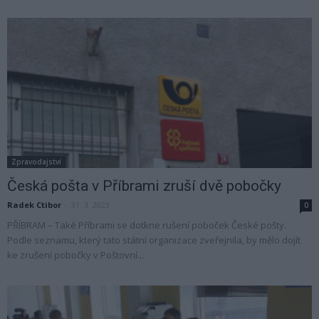
Zpravodajství
Česká pošta v Příbrami zruší dvě pobočky
Radek Ctibor
-
31. 3. 2023
0
PŘÍBRAM – Také Příbrami se dotkne rušení poboček České pošty.
Podle seznamu, který tato státní organizace zveřejnila, by mělo dojít
ke zrušení pobočky v Poštovní...