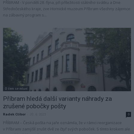
PŘÍBRAM - V pondělí 28. října, při příležitosti státního svátku a Dne
Středočeského kraje, zve Hornické muzeum Příbram všechny zájemce
na zábavný program s...
O čem se mluví
Příbram hledá další varianty náhrady za
zrušené pobočky pošty
Radek Ctibor
-
20. 6. 2023
0
PŘÍBRAM – Česká pošta na jaře oznámila, že v rámci reorganizace
v Příbrami zamýšlí zrušit dvě ze čtyř svých poboček. S tímto krokem ale