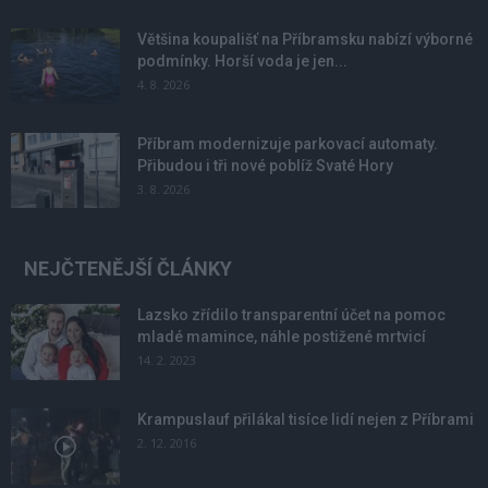
Většina koupališť na Příbramsku nabízí výborné
podmínky. Horší voda je jen...
4. 8. 2026
Příbram modernizuje parkovací automaty.
Přibudou i tři nové poblíž Svaté Hory
3. 8. 2026
NEJČTENĚJŠÍ ČLÁNKY
Lazsko zřídilo transparentní účet na pomoc
mladé mamince, náhle postižené mrtvicí
14. 2. 2023
Krampuslauf přilákal tisíce lidí nejen z Příbrami
2. 12. 2016