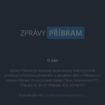
O nás
Zprávy Příbram je nezávislý zpravodajský webový portál,
přinášející informace především o aktuálním dění v Příbrami a v
okresu Příbram. Provozovatel: Radek Ctibor, Smetanova 317,
Příbram III, 26101 Příbram, IČO: 63799731
Kontaktujte nás:
redakce@zpravypribram.cz