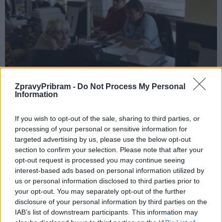
Zpravodajství
ZpravyPribram -
Do Not Process My Personal
Činnosti Krajského asistenčního centra
Information
pomoci Ukrajině rozdělí Kraj na pobočky
If you wish to opt-out of the sale, sharing to third parties, or
redakce
-
31. 7. 2022
0
processing of your personal or sensitive information for
STŘEDNÍ ČECHY - Činnosti Krajského asistenčního centra pomoci
targeted advertising by us, please use the below opt-out
Ukrajině (KACPU) Středočeského kraje budou od 1. srpna přesunuty z
section to confirm your selection. Please note that after your
Kutné Hory do pěti měst Středočeského...
opt-out request is processed you may continue seeing
interest-based ads based on personal information utilized by
us or personal information disclosed to third parties prior to
your opt-out. You may separately opt-out of the further
disclosure of your personal information by third parties on the
IAB’s list of downstream participants. This information may