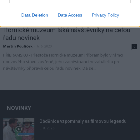
Data Deletion
Data Access
Privacy Policy
Kultura
Hornické muzeum láká návštěvníky na celou
řadu novinek
Martin Poulíček
-
6. 6. 2020
0
PŘÍBRAMSKO - Přestože Hornické muzeum Příbram bylo v rámci
nouzového stavu zavřené, jeho zaměstnanci nezaháleli a pro
návštěvníky připravili celou řadu novinek. Dá se...
NOVINKY
Obděnice vzpomínaly na filmovou legendu
6. 8. 2026