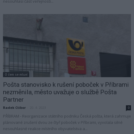
nesouhlasí část veřejnosti...
O čem se mluví
Pošta stanovisko k rušení poboček v Příbrami
nezměnila, město uvažuje o službě Pošta
Partner
Radek Ctibor
-
20. 4. 2023
0
PŘÍBRAM - Reorganizace státního podniku Česká pošta, která zahrnuje
plánované zrušení dvou ze čtyř poboček v Příbrami, vyvolala silné
nesouhlasné reakce místního obyvatelstva a...