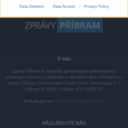
Data Deletion
Data Access
Privacy Policy
O nás
Zprávy Příbram je nezávislý zpravodajský webový portál,
přinášející informace především o aktuálním dění v Příbrami a v
okresu Příbram. Provozovatel: Radek Ctibor, Smetanova 317,
Příbram III, 26101 Příbram, IČO: 63799731
Kontaktujte nás:
redakce@zpravypribram.cz
NÁSLEDUJTE NÁS