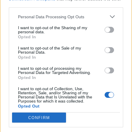
Trhovkách lehl popelem
third parties.
8. 7. 2023
Personal Data Processing Opt Outs
OBLÍBENÉ KATEGORIE
I want to opt-out of the Sharing of my
personal data.
Opted In
Zpravodajství
4756
I want to opt-out of the Sale of my
Kultura
1302
Personal Data.
Krimi
Opted In
1047
Sport
500
I want to opt-out of processing my
Personal Data for Targeted Advertising.
O čem se mluví
469
Opted In
Sedlčansko
398
I want to opt-out of Collection, Use,
Rožmitálsko
341
Retention, Sale, and/or Sharing of my
Personal Data that Is Unrelated with the
Purposes for which it was collected.
Dobříšsko
332
Opted Out
Váš názor
305
CONFIRM