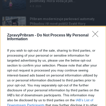
podmínky. Horší voda je jen...
4. 8. 2026
Příbram modernizuje parkovací automaty.
Přibudou i tři nové poblíž Svaté Hory
3. 8. 2026
ZpravyPribram -
Do Not Process My Personal
Information
NEJČTENĚJŠÍ ČLÁNKY
If you wish to opt-out of the sale, sharing to third parties, or
processing of your personal or sensitive information for
Lazsko zřídilo transparentní účet na pomoc
targeted advertising by us, please use the below opt-out
mladé mamince, náhle postižené mrtvicí
section to confirm your selection. Please note that after your
14. 2. 2023
opt-out request is processed you may continue seeing
interest-based ads based on personal information utilized by
Krampuslauf přilákal tisíce lidí nejen z Příbrami
us or personal information disclosed to third parties prior to
2. 12. 2016
your opt-out. You may separately opt-out of the further
disclosure of your personal information by third parties on the
IAB’s list of downstream participants. This information may
also be disclosed by us to third parties on the
IAB’s List of
AKTUALIZOVÁNO: Bývalý objekt Las Vegas na
Downstream Participants
that may further disclose it to other