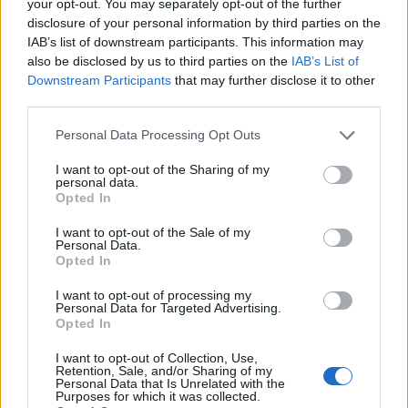
your opt-out. You may separately opt-out of the further
Předchozí článek
Následující článek
disclosure of your personal information by third parties on the
Prokopská pouť bude letos jiná.
Každý sedmý řidič měl problém.
IAB’s list of downstream participants. This information may
Program se rozdělí do tří dnů,
Policie při víkendové akci na
also be disclosed by us to third parties on the
IAB’s List of
změní se i trasa hornické parády
Příbramsku odhalila 30
Downstream Participants
that may further disclose it to other
přestupků
third parties.
Personal Data Processing Opt Outs
SOUVISEJÍCÍ ČLÁNKY
I want to opt-out of the Sharing of my
personal data.
VÍCE OD AUTORA
Opted In
I want to opt-out of the Sale of my
Většina koupališť na Příbramsku nabízí
Personal Data.
výborné podmínky. Horší voda je jen na
Opted In
Živohošti
Zpravodajství
I want to opt-out of processing my
Personal Data for Targeted Advertising.
Příbram modernizuje parkovací automaty.
Opted In
Přibudou i tři nové poblíž Svaté Hory
I want to opt-out of Collection, Use,
Zpravodajství
Retention, Sale, and/or Sharing of my
Personal Data that Is Unrelated with the
Purposes for which it was collected.