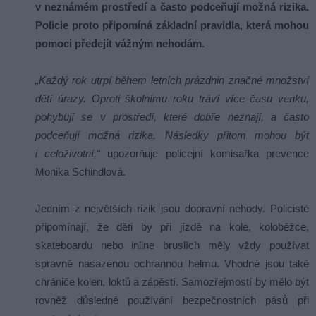
v neznámém prostředí a často podceňují možná rizika.
Policie proto připomíná základní pravidla, která mohou
pomoci předejít vážným nehodám.
„Každý rok utrpí během letních prázdnin značné množství
dětí úrazy. Oproti školnímu roku tráví více času venku,
pohybují se v prostředí, které dobře neznají, a často
podceňují možná rizika. Následky přitom mohou být
i celoživotní,“
upozorňuje policejní komisařka prevence
Monika Schindlová.
Jedním z největších rizik jsou dopravní nehody. Policisté
připomínají, že děti by při jízdě na kole, koloběžce,
skateboardu nebo inline bruslích měly vždy používat
správně nasazenou ochrannou helmu. Vhodné jsou také
chrániče kolen, loktů a zápěstí. Samozřejmostí by mělo být
rovněž důsledné používání bezpečnostních pásů při