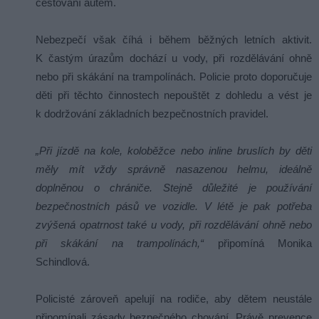
cestování autem.
Nebezpečí však číhá i během běžných letních aktivit.
K častým úrazům dochází u vody, při rozdělávání ohně
nebo při skákání na trampolínách. Policie proto doporučuje
děti při těchto činnostech nepouštět z dohledu a vést je
k dodržování základních bezpečnostních pravidel.
„Při jízdě na kole, koloběžce nebo inline bruslích by děti
měly mít vždy správně nasazenou helmu, ideálně
doplněnou o chrániče. Stejně důležité je používání
bezpečnostních pásů ve vozidle. V létě je pak potřeba
zvýšená opatrnost také u vody, při rozdělávání ohně nebo
při skákání na trampolínách,“
připomíná Monika
Schindlová.
Policisté zároveň apelují na rodiče, aby dětem neustále
připomínali zásady bezpečného chování. Právě prevence