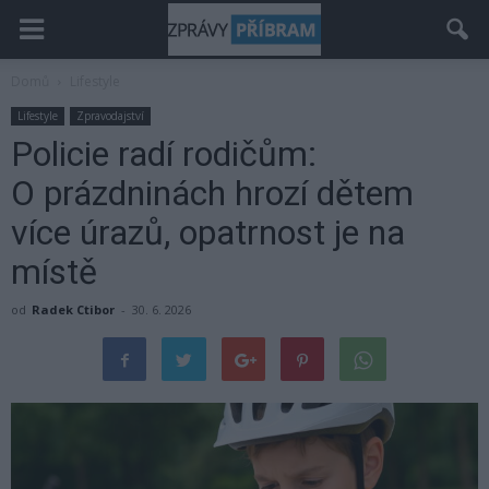
Domů
Lifestyle
Lifestyle
Zpravodajství
Policie radí rodičům:
O prázdninách hrozí dětem
více úrazů, opatrnost je na
místě
od
Radek Ctibor
-
30. 6. 2026