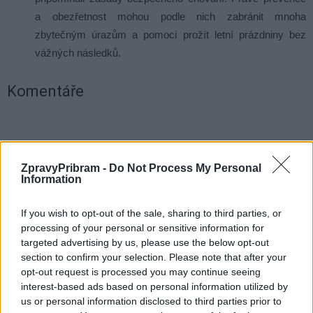
a obezřetnost mohou podle nich zabránit mnoha
zbytečným úrazům a pomoci prožít letní prázdniny bez
vážných následků.
Komentáře
TAGY
bezpečnost
děti
policie
prázdniny
Příbramsko
ZpravyPribram -
Do Not Process My Personal
Information
úraz
zranění
If you wish to opt-out of the sale, sharing to third parties, or
processing of your personal or sensitive information for
targeted advertising by us, please use the below opt-out
section to confirm your selection. Please note that after your
opt-out request is processed you may continue seeing
interest-based ads based on personal information utilized by
us or personal information disclosed to third parties prior to