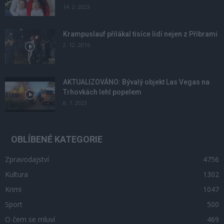
14. 2. 2023
Krampuslauf přilákal tisíce lidí nejen z Příbrami
2. 12. 2016
AKTUALIZOVÁNO: Bývalý objekt Las Vegas na
Trhovkách lehl popelem
8. 7. 2023
OBLÍBENÉ KATEGORIE
Zpravodajství
4756
Kultura
1302
Krimi
1047
Sport
500
O čem se mluví
469