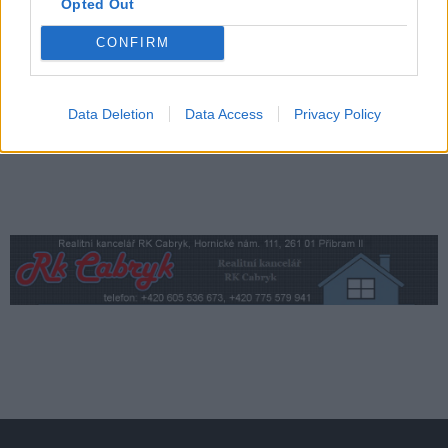
Kam na výlet se psem? Střední Čechy
Opted Out
nabízejí hrady, skanzeny i osvěžení
CONFIRM
v přírodě
Lifestyle
Data Deletion
Data Access
Privacy Policy