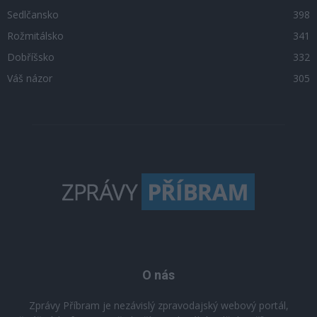
Sedlčansko
398
Rožmitálsko
341
Dobříšsko
332
Váš názor
305
O nás
Zprávy Příbram je nezávislý zpravodajský webový portál,