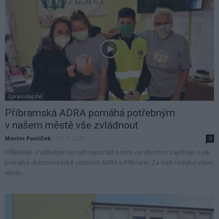
Zpravodajství
Příbramská ADRA pomáhá potřebným
v našem městě vše zvládnout
Martin Poulíček
-
27. 3. 2020
0
PŘÍBRAM - Podívejte na naši reportáž o tom, co všechno zajišťuje a jak
pomáhá dobrovolnické centrum ADRA v Příbrami. Za naši redakci všem
těmto...