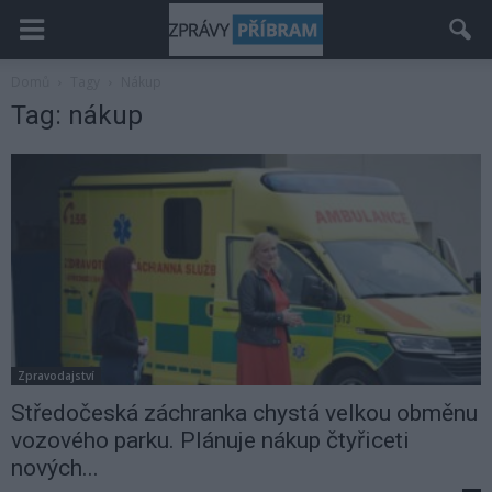
Domů
Tagy
Nákup
Tag: nákup
Zpravodajství
Středočeská záchranka chystá velkou obměnu
vozového parku. Plánuje nákup čtyřiceti
nových...