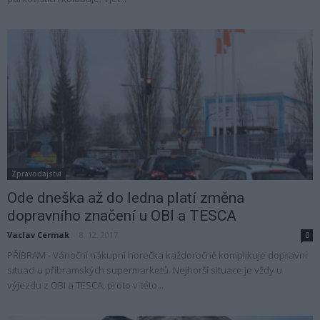
Zpravodajství
Ode dneška až do ledna platí změna
dopravního značení u OBI a TESCA
Vaclav Cermak
-
8. 12. 2017
0
PŘÍBRAM - Vánoční nákupní horečka každoročně komplikuje dopravní
situaci u příbramských supermarketů. Nejhorší situace je vždy u
výjezdu z OBI a TESCA, proto v této...