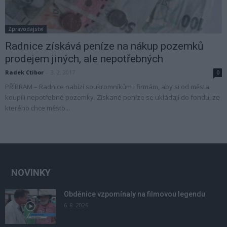
Zpravodajství
Radnice získává peníze na nákup pozemků
prodejem jiných, ale nepotřebných
Radek Ctibor
-
3. 2. 2017
0
PŘÍBRAM – Radnice nabízí soukromníkům i firmám, aby si od města
koupili nepotřebné pozemky. Získané peníze se ukládají do fondu, ze
kterého chce město...
NOVINKY
Obděnice vzpomínaly na filmovou legendu
6. 8. 2026