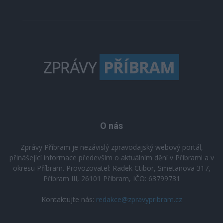
O nás
Zprávy Příbram je nezávislý zpravodajský webový portál,
přinášející informace především o aktuálním dění v Příbrami a v
okresu Příbram. Provozovatel: Radek Ctibor, Smetanova 317,
Příbram III, 26101 Příbram, IČO: 63799731
Kontaktujte nás:
redakce@zpravypribram.cz