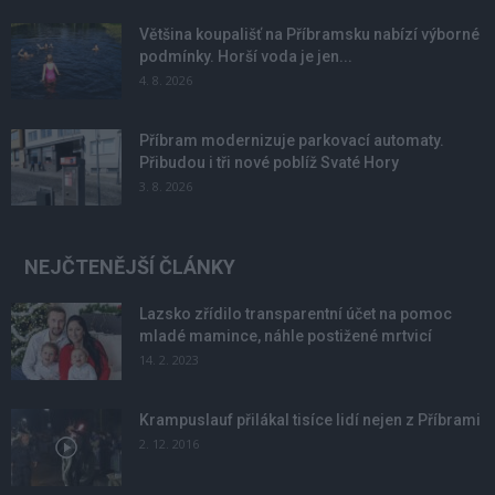
Většina koupališť na Příbramsku nabízí výborné
podmínky. Horší voda je jen...
4. 8. 2026
Příbram modernizuje parkovací automaty.
Přibudou i tři nové poblíž Svaté Hory
3. 8. 2026
NEJČTENĚJŠÍ ČLÁNKY
Lazsko zřídilo transparentní účet na pomoc
mladé mamince, náhle postižené mrtvicí
14. 2. 2023
Krampuslauf přilákal tisíce lidí nejen z Příbrami
2. 12. 2016