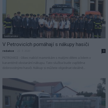
Sedlčansko
V Petrovicích pomáhají s nákupy hasiči
redakce
-
22. 3. 2020
0
PETROVICE - Obec nabízí maminkám s malými dětmi a lidem v
karanténě obstarání nákupu. Tato služba bude zajištěna
dobrovolnými hasiči. Nákup si můžete objednat ideálně...