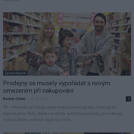
Zpravodajství
Prodejny se musely vypořádat s novým
omezením při nakupování
Radek Ctibor
-
18. 11. 2020
0
ČR – Přestože se začaly objevovat pozitivní zprávy o klesajícím
reprodučním čísle, vláda od středy zpřísnila podmínky pro nákupy
v obchodních centrech. Nyní se v nich...