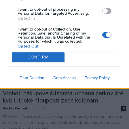
VRANOVICE – Obec chce zklidnit dopravu na hlavním silničním tahu z
Příbrami do Rožmitálu pomocí radaru měření rychlosti. Problém je v
I want to opt-out of processing my
tom, že ale...
Personal Data for Targeted Advertising.
Opted In
I want to opt-out of Collection, Use,
Retention, Sale, and/or Sharing of my
Personal Data that Is Unrelated with the
Purposes for which it was collected.
Opted Out
CONFIRM
Data Deletion
Data Access
Privacy Policy
O čem se mluví
Vrcholí nákupové šílenství, ucpaná parkoviště
kvůli lidské hlouposti zase kolonám
Vaclav Cermak
-
23. 12. 2017
0
PŘÍBRAM – Tradiční dopravní kolaps u příbramských supermarketů je
tu. Většina lidí bere na poslední chvíli obchody útokem a doprava na
parkovištích kolabuje. Vjet...