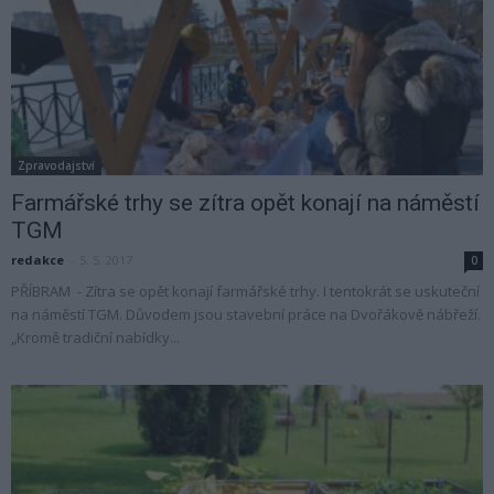
Zpravodajství
Farmářské trhy se zítra opět konají na náměstí
TGM
redakce
-
5. 5. 2017
0
PŘÍBRAM - Zítra se opět konají farmářské trhy. I tentokrát se uskuteční
na náměstí TGM. Důvodem jsou stavební práce na Dvořákově nábřeží.
„Kromě tradiční nabídky...