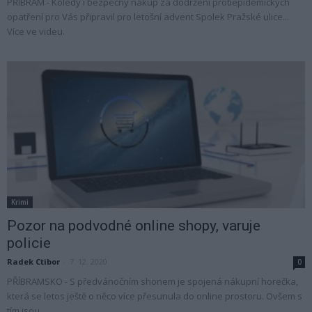
PŘÍBRAM - Koledy i bezpečný nákup za dodržení protiepidemických
opatření pro Vás připravil pro letošní advent Spolek Pražské ulice...
Více ve videu.
Krimi
Pozor na podvodné online shopy, varuje
policie
Radek Ctibor
-
7. 12. 2020
0
PŘÍBRAMSKO - S předvánočním shonem je spojená nákupní horečka,
která se letos ještě o něco více přesunula do online prostoru. Ovšem s
tím jsou...