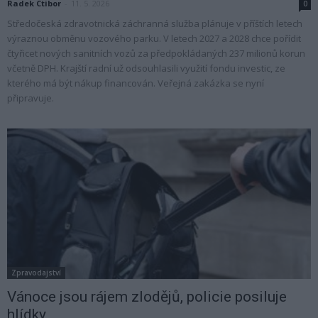
Radek Ctibor
-
11. 5. 2026
0
Středočeská zdravotnická záchranná služba plánuje v příštích letech
výraznou obměnu vozového parku. V letech 2027 a 2028 chce pořídit
čtyřicet nových sanitních vozů za předpokládaných 237 milionů korun
včetně DPH. Krajští radní už odsouhlasili využití fondu investic, ze
kterého má být nákup financován. Veřejná zakázka se nyní
připravuje.
Zpravodajství
Vánoce jsou rájem zlodějů, policie posiluje
hlídky