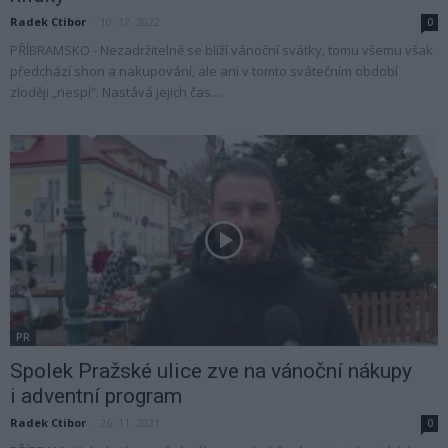
Radek Ctibor
-
10. 12. 2022
0
PŘÍBRAMSKO - Nezadržitelně se blíží vánoční svátky, tomu všemu však
předchází shon a nakupování, ale ani v tomto svátečním období
zloději „nespí“. Nastává jejich čas....
PR
Spolek Pražské ulice zve na vánoční nákupy
i adventní program
Radek Ctibor
-
26. 11. 2021
0