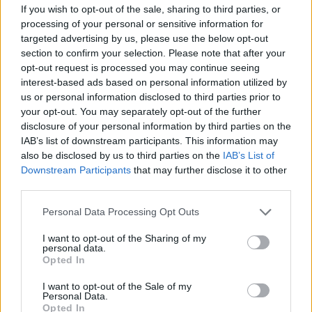
If you wish to opt-out of the sale, sharing to third parties, or
stouply
processing of your personal or sensitive information for
Martin Poulíček
-
7. 8. 2019
0
targeted advertising by us, please use the below opt-out
PŘÍBRAMSKO - Léto je obdobím, kdy většina lidí vyráží na dovolenou a
section to confirm your selection. Please note that after your
protože Češi jsou národem chatařů a chalupářů, tak mnozí z nás
opt-out request is processed you may continue seeing
zamíří...
interest-based ads based on personal information utilized by
us or personal information disclosed to third parties prior to
your opt-out. You may separately opt-out of the further
disclosure of your personal information by third parties on the
IAB’s list of downstream participants. This information may
also be disclosed by us to third parties on the
IAB’s List of
Downstream Participants
that may further disclose it to other
third parties.
Personal Data Processing Opt Outs
I want to opt-out of the Sharing of my
personal data.
Rožmitálsko
Opted In
Vranovice chtějí radarem zklidnit dopravu
I want to opt-out of the Sale of my
Veronika Bonková
-
24. 6. 2018
0
Personal Data.
Opted In