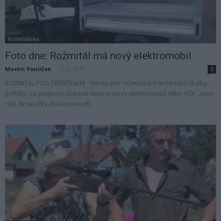
Rožmitálsko
Foto dne: Rožmitál má nový elektromobil
Martin Poulíček
-
15. 8. 2019
0
ROŽMITÁL POD TŘEMŠÍNEM - Město pro rožmitálské technické služby
pořídilo za podpory získané dotace nový elektromobil Aliké ATX. „Jsem
rád, že se díky dotaci povedl...