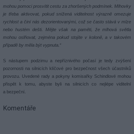
mohou pomoci prosvítit cestu za zhoršených podmínek. Mlhovky
je třeba aktivovat, pokud snížená viditelnost výrazně omezuje
rychlost a činí nás dezorientovanými, což se často stává v mlze
nebo hustém dešti. Mějte však na paměti, že mlhová světla
mohou oslňovat, zejména pokud stojíte v koloně, a v takovém
případě by měla být vypnuta.“
S nástupem podzimu a nepříznivého počasí je tedy zvýšení
pozornosti na silnicích klíčové pro bezpečnost všech účastníků
provozu. Uvedené rady a pokyny komisařky Schindlové mohou
přispět k tomu, abyste byli na silnicích co nejlépe viditelní
a bezpeční.
Komentáře