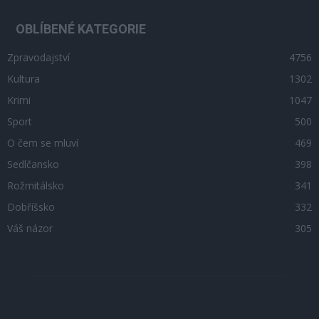
OBLÍBENÉ KATEGORIE
Zpravodajství
4756
Kultura
1302
Krimi
1047
Sport
500
O čem se mluví
469
Sedlčansko
398
Rožmitálsko
341
Dobříšsko
332
Váš názor
305