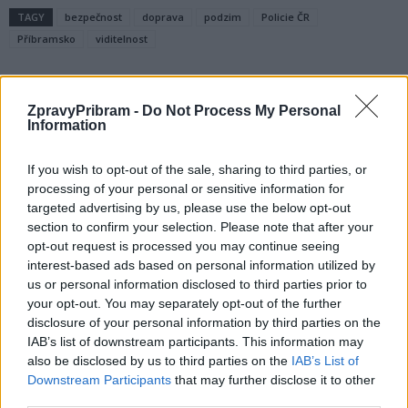
TAGY
bezpečnost
doprava
podzim
Policie ČR
Příbramsko
viditelnost
ZpravyPribram -
Do Not Process My Personal
Information
If you wish to opt-out of the sale, sharing to third parties, or
processing of your personal or sensitive information for
targeted advertising by us, please use the below opt-out
Předchozí článek
Následující článek
section to confirm your selection. Please note that after your
opt-out request is processed you may continue seeing
Sauna v příbramském bazénu
Blíží se zapojení příbramské
interest-based ads based on personal information utilized by
prodlužuje provozní dobu pro
MHD do systému Pražské
us or personal information disclosed to third parties prior to
rodiny s dětmi
integrované dopravy
your opt-out. You may separately opt-out of the further
disclosure of your personal information by third parties on the
IAB’s list of downstream participants. This information may
SOUVISEJÍCÍ ČLÁNKY
also be disclosed by us to third parties on the
IAB’s List of
VÍCE OD AUTORA
Downstream Participants
that may further disclose it to other
third parties.