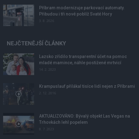
Příbram modernizuje parkovací automaty.
Přibudou i tři nové poblíž Svaté Hory
3. 8. 2026
NEJČTENĚJŠÍ ČLÁNKY
Lazsko zřídilo transparentní účet na pomoc
mladé mamince, náhle postižené mrtvicí
14. 2. 2023
Krampuslauf přilákal tisíce lidí nejen z Příbrami
2. 12. 2016
AKTUALIZOVÁNO: Bývalý objekt Las Vegas na
Trhovkách lehl popelem
8. 7. 2023