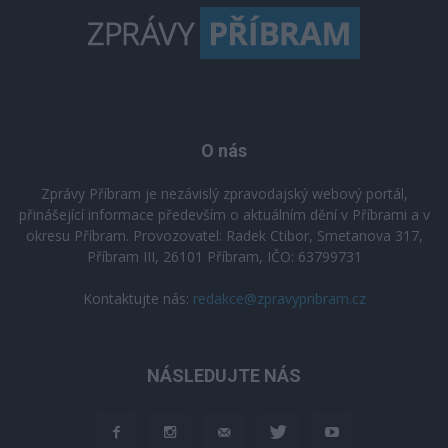
O nás
Zprávy Příbram je nezávislý zpravodajský webový portál,
přinášející informace především o aktuálním dění v Příbrami a v
okresu Příbram. Provozovatel: Radek Ctibor, Smetanova 317,
Příbram III, 26101 Příbram, IČO: 63799731
Kontaktujte nás:
redakce@zpravypribram.cz
NÁSLEDUJTE NÁS