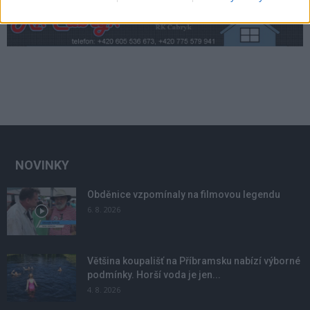
NOVINKY
Obděnice vzpomínaly na filmovou legendu
6. 8. 2026
Většina koupališť na Příbramsku nabízí výborné
podmínky. Horší voda je jen...
4. 8. 2026