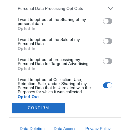
Většina koupališť na Příbramsku nabízí
Personal Data Processing Opt Outs
výborné podmínky. Horší voda je jen na
Živohošti
I want to opt-out of the Sharing of my
Zpravodajství
personal data.
Opted In
Příbram modernizuje parkovací automaty.
I want to opt-out of the Sale of my
Přibudou i tři nové poblíž Svaté Hory
Personal Data.
Zpravodajství
Opted In
I want to opt-out of processing my
Středočeský kraj upravil pravidla soutěže.
Personal Data for Targeted Advertising.
Obce nově získají body i za předcházení
Opted In
vzniku odpadu
Zpravodajství
I want to opt-out of Collection, Use,
Retention, Sale, and/or Sharing of my
Personal Data that Is Unrelated with the
Purposes for which it was collected.
Opted Out
CONFIRM
Data Deletion
Data Access
Privacy Policy