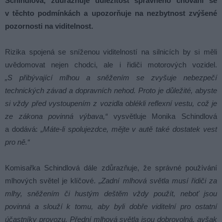
Schindlová, zdůrazňuje důležitost správného chování se
v těchto podmínkách a upozorňuje na nezbytnost zvýšené
pozornosti na viditelnost.
Rizika spojená se sníženou viditelností na silnicích by si měli
uvědomovat nejen chodci, ale i řidiči motorových vozidel.
„S přibývající mlhou a sněžením se zvyšuje nebezpečí
technických závad a dopravních nehod. Proto je důležité, abyste
si vždy před vystoupením z vozidla oblékli reflexní vestu, což je
ze zákona povinná výbava,“
vysvětluje Monika Schindlová
a dodává:
„Máte-li spolujezdce, mějte v autě také dostatek vest
pro ně.“
Komisařka Schindlová dále zdůrazňuje, že správné používání
mlhových světel je klíčové.
„Zadní mlhová světla musí řidiči za
mlhy, sněžením či hustým deštěm vždy použít, neboť jsou
povinná a slouží k tomu, aby byli dobře viditelní pro ostatní
účastníky provozu. Přední mlhová světla jsou dobrovolná, avšak