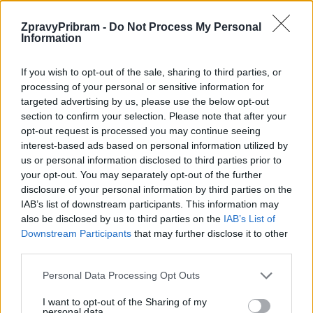
ZpravyPribram -
Do Not Process My Personal
Information
If you wish to opt-out of the sale, sharing to third parties, or
Předchozí článek
Následující článek
processing of your personal or sensitive information for
Macík vyhrál Rallye du Maroc
Junior bude hostit festival
targeted advertising by us, please use the below opt-out
outdoorových filmů
section to confirm your selection. Please note that after your
opt-out request is processed you may continue seeing
interest-based ads based on personal information utilized by
SOUVISEJÍCÍ ČLÁNKY
us or personal information disclosed to third parties prior to
VÍCE OD AUTORA
your opt-out. You may separately opt-out of the further
disclosure of your personal information by third parties on the
IAB’s list of downstream participants. This information may
Na zámku v Bukovanech tráví prázdniny
also be disclosed by us to third parties on the
IAB’s List of
přes 70 dětí. Příměstské tábory se konají
Downstream Participants
that may further disclose it to other
poprvé
Březnicko
third parties.
Personal Data Processing Opt Outs
Zámek Březnice se objeví v televizním
cyklu Skryté skvosty
I want to opt-out of the Sharing of my
personal data.
Březnicko