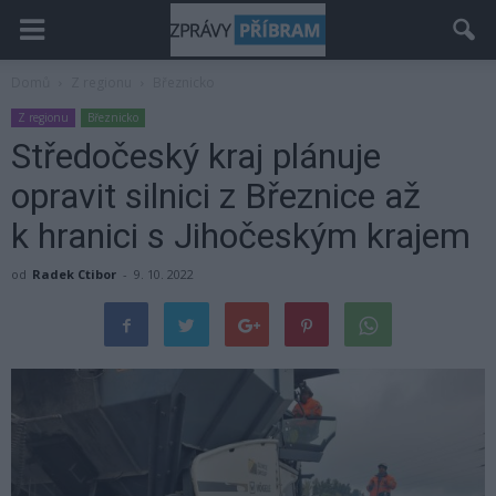
Domů
Z regionu
Březnicko
Z regionu
Březnicko
Středočeský kraj plánuje
opravit silnici z Březnice až
k hranici s Jihočeským krajem
od
Radek Ctibor
-
9. 10. 2022