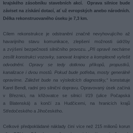
krajského zásobníku stavebních akcí. Oprava silnice bude
záviset na získání dotací, ať už evropských anebo národních.
Délka rekonstruovaného úseku je 7,3 km.
Cílem rekonstrukce je odstranění značně nevyhovujícího až
havarijního stavu komunikace, zlepšení možnosti údržby
a zvýšení bezpečnosti silničního provozu.
„Při opravě necháme
zesílit konstrukci vozovky, sanovat krajnice a komplexně vyřešit
odvodnění. Opravy se tedy dotknou příkopů, propustků,
kanalizace i dvou mostů. Pokud bude potřeba, mosty generálně
opravíme. Záležet bude na výsledcích diagnostiky,“
konstatuje
Karel Bendl, radní pro silniční dopravu. Opravovaný úsek začíná
v Březnici, na křižovatce se silnicí I/19 (ulice Počapská
a Blatenská) a končí za Hudčicemi, na hranicích krajů
Středočeského a Jihočeského.
Celkové předpokládané náklady činí více než 215 milionů korun