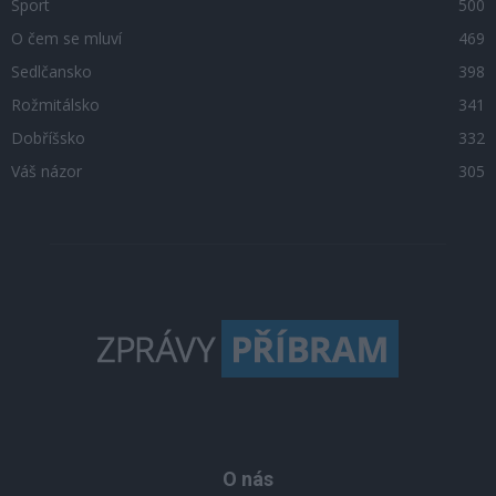
Sport
500
O čem se mluví
469
Sedlčansko
398
Rožmitálsko
341
Dobříšsko
332
Váš názor
305
O nás