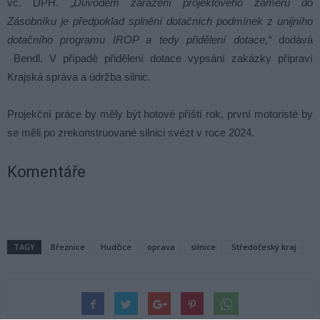
vč. DPH. „
Důvodem zařazení projektového záměru do
Zásobníku je předpoklad splnění dotačních podmínek z unijního
dotačního programu IROP a tedy přidělení dotace,“
dodává
Bendl. V případě přidělení dotace vypsání zakázky připraví
Krajská správa a údržba silnic.
Projekční práce by měly být hotové příští rok, první motoristé by
se měli po zrekonstruované silnici svézt v roce 2024.
Komentáře
TAGY
Březnice
Hudčice
oprava
silnice
Středočeský kraj