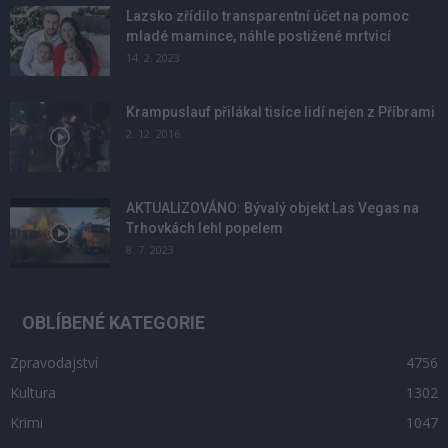
Lazsko zřídilo transparentní účet na pomoc
mladé mamince, náhle postižené mrtvicí
14. 2. 2023
Krampuslauf přilákal tisíce lidí nejen z Příbrami
2. 12. 2016
AKTUALIZOVÁNO: Bývalý objekt Las Vegas na
Trhovkách lehl popelem
8. 7. 2023
OBLÍBENÉ KATEGORIE
Zpravodajství
4756
Kultura
1302
Krimi
1047