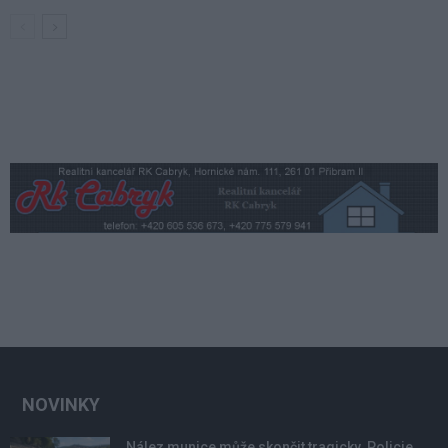
NOVINKY
Nález munice může skončit tragicky. Policie