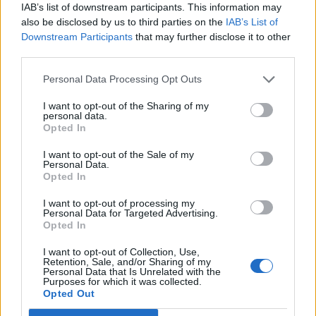
IAB’s list of downstream participants. This information may
[UKÁZAT PREZENTACI]
also be disclosed by us to third parties on the
IAB’s List of
Downstream Participants
that may further disclose it to other
third parties.
Komentáře
Personal Data Processing Opt Outs
I want to opt-out of the Sharing of my
personal data.
Opted In
TAGY
balónek
Březnice
dárek
ekologie
Ježíšek
I want to opt-out of the Sale of my
poštění
přání
Vánoce
Personal Data.
Opted In
I want to opt-out of processing my
Personal Data for Targeted Advertising.
Opted In
I want to opt-out of Collection, Use,
Retention, Sale, and/or Sharing of my
Personal Data that Is Unrelated with the
Purposes for which it was collected.
Opted Out
Předchozí článek
Následující článek