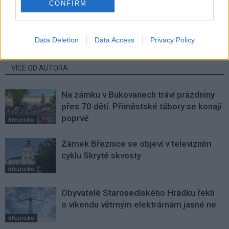
CONFIRM
Po Vojtaanovi dnes večer
Spolek Pražské ulice pořádá
nabídne Dům Natura Edith Piaf
v neděli druhý adventní koncert
Data Deletion
Data Access
Privacy Policy
SOUVISEJÍCÍ ČLÁNKY
VÍCE OD AUTORA
Na zámku v Bukovanech tráví prázdniny
přes 70 dětí. Příměstské tábory se konají
poprvé
Březnicko
Zámek Březnice se objeví v televizním
cyklu Skryté skvosty
Březnicko
Obyvatelé Starosedlského Hrádku řekli
o víkendu větrným elektrárnám jasné ne
Březnicko