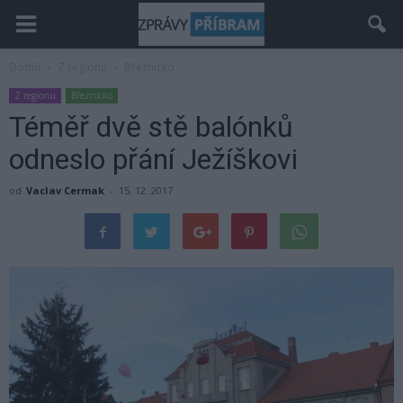
Domů
Z regionu
Březnicko
Z regionu
Březnicko
Téměř dvě stě balónků
odneslo přání Ježíškovi
od
Vaclav Cermak
-
15. 12. 2017