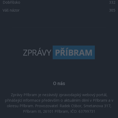
Dobříšsko
332
Váš názor
305
O nás
Zprávy Příbram je nezávislý zpravodajský webový portál,
přinášející informace především o aktuálním dění v Příbrami a v
okresu Příbram. Provozovatel: Radek Ctibor, Smetanova 317,
Příbram III, 26101 Příbram, IČO: 63799731