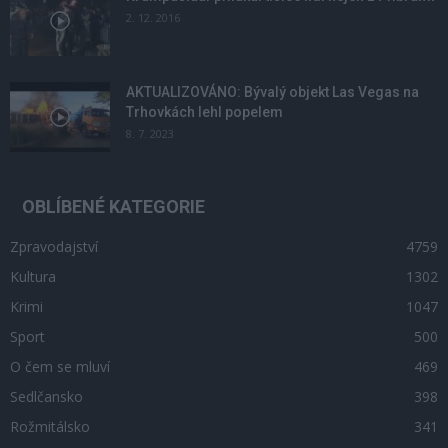
2. 12. 2016
AKTUALIZOVÁNO: Bývalý objekt Las Vegas na
Trhovkách lehl popelem
8. 7. 2023
OBLÍBENÉ KATEGORIE
Zpravodajství
4759
Kultura
1302
Krimi
1047
Sport
500
O čem se mluví
469
Sedlčansko
398
Rožmitálsko
341