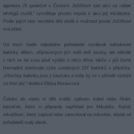
agentura J5 společně s Českým Ježíškem tuto akci na nátlak
ekologů zrušili,“
vysvětluje prvotní impuls k akci její iniciátorka.
Podle jejích slov nechtěla děti ošidit o možnost poslat Ježíškovi
svá přání.
Od třech hodin odpoledne pořadatelé rozdávali nafouknuté
balónky dětem, připravených jich měli dvě stovky, ale několik
z nich se na svou pouť vydalo o něco dříve, takže v půl čtvrté
hromadně startovalo výše uvedených 197 balónků s přáníčky.
„Všechny balónky jsou z kaučuku a měly by se v přírodě rozložit
za šest dní,“
dodává Eliška Moravcová
Čekání do startu si děti krátily zpěvem koled nebo říkám
básniček, které si připravily například pro Mikuláše. Každý
odvážlivec, který zapíval nebo zarecitoval na mikrofon, dostal od
pořadatelů malý dárek.