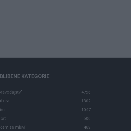
BLÍBENÉ KATEGORIE
ravodajství
4756
ltura
1302
imi
1047
ort
500
 čem se mluví
469