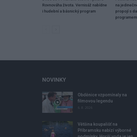
Rovnováha života. Vernisáž nabídne
na jedinečn
i hudební a básnický program
propojí s da
programem
NOVINKY
Obděnice vzpomínaly na
filmovou legendu
6. 8. 2026
Většina koupališť na
Příbramsku nabízí výborné
podmínky. Horší voda je jen...