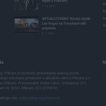
nejen z Příbrami
S
2. 12. 2016
R
D
u
AKTUALIZOVÁNO: Bývalý objekt
Las Vegas na Trhovkách lehl
V
popelem
8. 7. 2023
ás
N
vy Příbram je nezávislý zpravodajský webový portál,
ášející informace především o aktuálním dění v Příbrami a v
su Příbram. Provozovatel: Radek Ctibor, Smetanova 317,
ram III, 26101 Příbram, IČO: 63799731
aktujte nás:
redakce@zpravypribram.cz