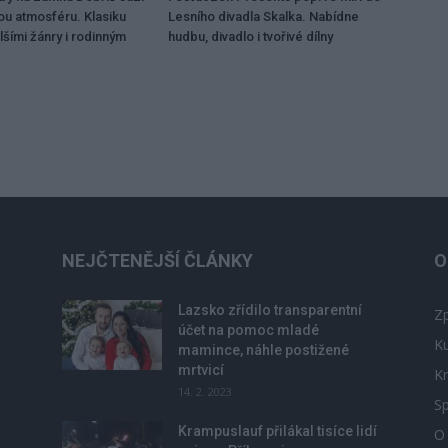
ou atmosféru. Klasiku
Lesního divadla Skalka. Nabídne
lšími žánry i rodinným
hudbu, divadlo i tvořivé dílny
NEJČTENĚJŠÍ ČLÁNKY
O
Lazsko zřídilo transparentní
Zp
účet na pomoc mladé
Ku
mamince, náhle postižené
mrtvicí
Kr
14. 2. 2023
Sp
Krampuslauf přilákal tisíce lidí
O