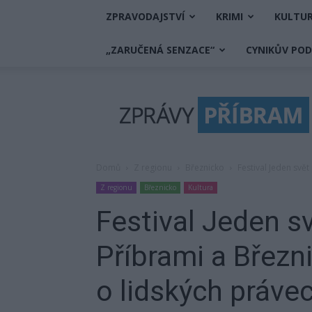
ZPRAVODAJSTVÍ
KRIMI
KULTU
„ZARUČENÁ SENZACE“
CYNIKŮV PO
Zprávy
Příbram
Domů
Z regionu
Březnicko
Festival Jeden svět
Z regionu
Březnicko
Kultura
Festival Jeden s
Příbrami a Březni
o lidských práve