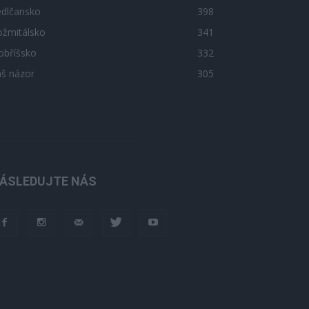
edlčansko
398
ožmitálsko
341
obříšsko
332
áš názor
305
ÁSLEDUJTE NÁS