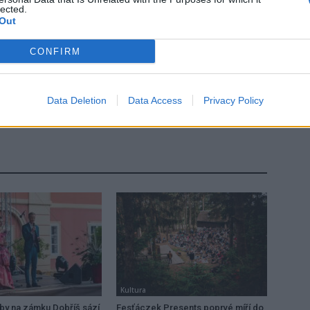
lected.
Out
CONFIRM
Následující článek
a
Data Deletion
Kraj podpoří venkovské obchody, v programu
Data Access
Privacy Policy
Obchůdek 2021+ rozdělí 3,8 milionu korun
Kultura
dby na zámku Dobříš sází
Fesťáczek Presents poprvé míří do