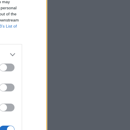
ou may
 personal
out of the
 downstream
B’s List of