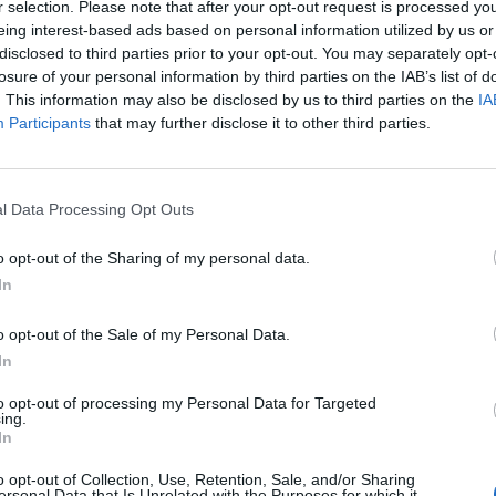
r selection. Please note that after your opt-out request is processed y
s experty a obohatit si výuku o nové perspektivy,“
zve na
eing interest-based ads based on personal information utilized by us or
disclosed to third parties prior to your opt-out. You may separately opt-
losure of your personal information by third parties on the IAB’s list of
. This information may also be disclosed by us to third parties on the
IA
unior Klubu, kavárně Pavilon A, Galerii Františka Drtikola
Participants
that may further disclose it to other third parties.
ní přímo na místě – základní cena činí 100 Kč, studenti
možná na e-mailu
jedensvet.pribram@gmail.com
nebo přes
l Data Processing Opt Outs
e na webu
jedensvet.cz/pribram
. Festival slibuje silné filmové
o opt-out of the Sharing of my personal data.
itých tématech.
In
o opt-out of the Sale of my Personal Data.
In
to opt-out of processing my Personal Data for Targeted
ing.
In
Jeden svět
Příbram
o opt-out of Collection, Use, Retention, Sale, and/or Sharing
ersonal Data that Is Unrelated with the Purposes for which it