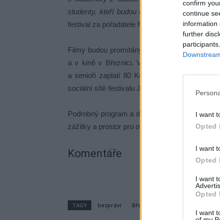
confirm you
studenty, kteří budou mít možnost diskutovat 
continue se
information 
festival za pořadatele Martin Čermák.
further disc
participants
Filmy budou promítány na několika místech: v J
Downstream 
a v kině v Březnici. Vstupenky budou k dostá
a senioři zaplatí 80 Kč. Rezervace míst je 
sociální sítě festivalu Jeden svět Příbram.
Persona
Podrobný program a další informace naleznet
I want t
zážitky a prostor pro otevřenou diskuzi o důlež
Opted 
I want t
Komentáře
Opted 
I want 
Advertis
Opted 
TAGY
bezpráví
Březnice
festival
film
I want t
of my P