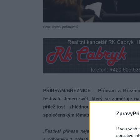
Foto: archiv pořadatelů
PŘÍBRAM/BŘEZNICE – Příbram a Březnice 
festivalu Jeden svět, který se zaměřuje n
příležitost zhlédnout deset oceňovaný
ZpravyPri
společenským tématům a odhalují často přeh
If you wish 
„Festival přinese nejen filmové projekce, al
sensitive in
s odborníky z oblasti sociálních služeb či se 