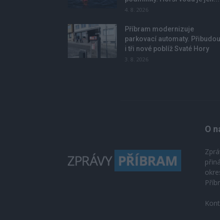
4. 8. 2026
Příbram modernizuje
parkovací automaty. Přibudo
i tři nové poblíž Svaté Hory
3. 8. 2026
O n
Zprá
přin
okre
Příb
Kont