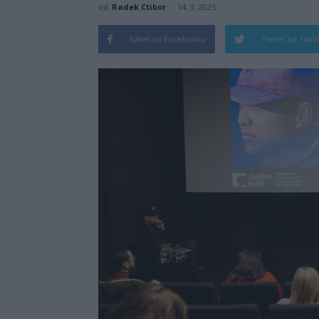
od
Radek Ctibor
-
14. 3. 2025
Sdílet na Facebooku
Tweet na Twit