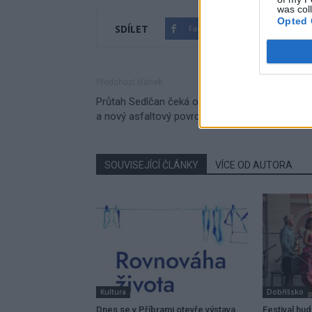
was col
Opted 
SDÍLET
Facebook
Twitter
Předchozí článek
Průtah Sedlčan čeká oprava, dvoudenní uzavírk
a nový asfaltový povrch
SOUVISEJÍCÍ ČLÁNKY
VÍCE OD AUTORA
Kultura
Dobříšsko
Dnes se v Příbrami otevře výstava
Festival hu