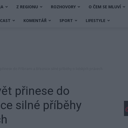
RA
Z REGIONU
ROZHOVORY
O ČEM SE MLUVÍ
DCAST
KOMENTÁŘ
SPORT
LIFESTYLE
 přinese do Příbrami a Březnice silné příběhy o lidských právech
vět přinese do
ce silné příběhy
ch