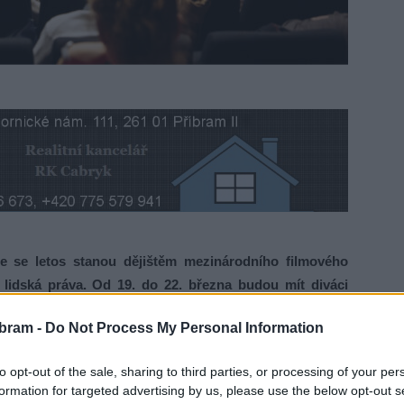
se letos stanou dějištěm mezinárodního filmového
a lidská práva. Od 19. do 22. března budou mít diváci
ch dokumentárních filmů, jež se věnují aktuálním
bram -
Do Not Process My Personal Information
lížené podoby bezpráví po celém světě.
to opt-out of the sale, sharing to third parties, or processing of your per
e také promítání ve virtuální realitě a doprovodné debaty
formation for targeted advertising by us, please use the below opt-out s
zahraničními filmaři. Speciální program je připraven i pro