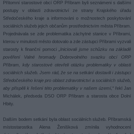
Přítomní starostové obcí ORP Příbram byli seznámeni s dalšími
postupy v oblasti zdravotnictví ze strany Krajského úřadu
Středočeského kraje a informováni o možnostech poskytování
sociálních služeb jejich občanům prostřednictvím města Příbram.
Projednávala se zde problematika záchytné stanice v Příbrami,
kterou v minulosti město dotovalo a zde zástupci Příbrami vyzvali
starosty k finanční pomoci
„Iniciovali jsme schůzku na základě
pověření Valné hromady Dobrovolného svazku obcí ORP
Příbram, kdy starostové otevřeli otázku problematiky v oblasti
sociálních služeb. Jsem rád, že se na setkání dostavili i zástupci
Středočeského kraje pro oblast zdravotnictví a sociálních služeb,
aby přispěli k řešení této problematiky v našem území,“
řekl Jan
Michálek, předseda DSO ORP Příbram a starosta obce Dolní
Hbity.
Dalším bodem setkání byla oblast sociálních služeb. Příbramská
místostarostka Alena Ženíšková zmínila vyhodnocení