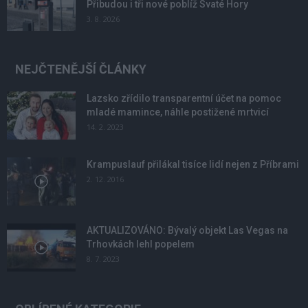
Přibudou i tři nové poblíž Svaté Hory
3. 8. 2026
NEJČTENĚJŠÍ ČLÁNKY
Lazsko zřídilo transparentní účet na pomoc
mladé mamince, náhle postižené mrtvicí
14. 2. 2023
Krampuslauf přilákal tisíce lidí nejen z Příbrami
2. 12. 2016
AKTUALIZOVÁNO: Bývalý objekt Las Vegas na
Trhovkách lehl popelem
8. 7. 2023