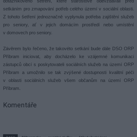
dotazníkového šetření, které starostové odevzdávali před
setkáním pro zmapování potřeb celého území v sociální oblasti.
Z tohoto šetření jednoznačně vyplynula potřeba zajištění služeb
pro seniory, ať v jejich domácím prostředí nebo umístění
v domovech pro seniory.
Závěrem bylo řečeno, že takovéto setkání bude dále DSO ORP
Příbram iniciovat, aby docházelo ke vzájemné komunikaci
zástupců obcí s poskytovateli sociálních služeb na území ORP
Příbram a umožnilo se tak zvýšené dostupnosti kvalitní péči
v oblasti sociálních služeb všem občanům na území ORP
Příbram.
Komentáře