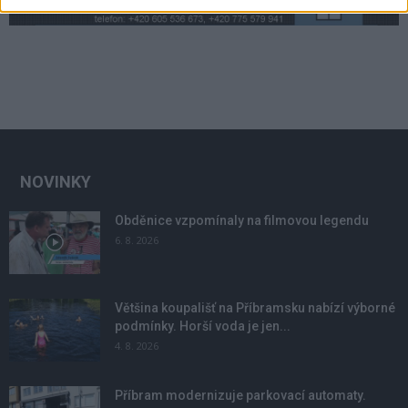
NOVINKY
Obděnice vzpomínaly na filmovou legendu
6. 8. 2026
Většina koupališť na Příbramsku nabízí výborné
podmínky. Horší voda je jen...
4. 8. 2026
Příbram modernizuje parkovací automaty.