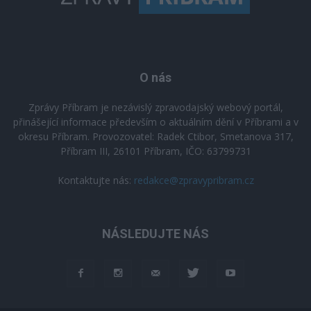
O nás
Zprávy Příbram je nezávislý zpravodajský webový portál,
přinášející informace především o aktuálním dění v Příbrami a v
okresu Příbram. Provozovatel: Radek Ctibor, Smetanova 317,
Příbram III, 26101 Příbram, IČO: 63799731
Kontaktujte nás:
redakce@zpravypribram.cz
NÁSLEDUJTE NÁS