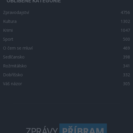
OBLÍBENÉ KATEGORIE
Zpravodajství
4756
Kultura
1302
Krimi
1047
Sport
500
O čem se mluví
469
Sedlčansko
398
Rožmitálsko
341
Dobříšsko
332
Váš názor
305