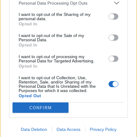
výborné podmínky. Horší voda je jen na
Personal Data Processing Opt Outs
Živohošti
Zpravodajství
I want to opt-out of the Sharing of my
personal data.
Příbram modernizuje parkovací automaty.
Opted In
Přibudou i tři nové poblíž Svaté Hory
I want to opt-out of the Sale of my
Zpravodajství
Personal Data.
Opted In
Středočeský kraj upravil pravidla soutěže.
I want to opt-out of processing my
Obce nově získají body i za předcházení
Personal Data for Targeted Advertising.
vzniku odpadu
Opted In
Zpravodajství
I want to opt-out of Collection, Use,
Retention, Sale, and/or Sharing of my
Personal Data that Is Unrelated with the
Purposes for which it was collected.
Opted Out
CONFIRM
Data Deletion
Data Access
Privacy Policy