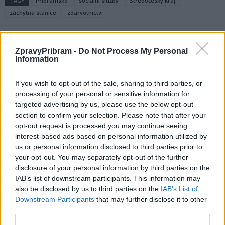
TAGY
Příbramsko
sociální služby
Středočeský kraj
záchytná stanice
zdarvotnictví
ZpravyPribram -
Do Not Process My Personal
Information
If you wish to opt-out of the sale, sharing to third parties, or
processing of your personal or sensitive information for
targeted advertising by us, please use the below opt-out
section to confirm your selection. Please note that after your
Předchozí článek
Následující článek
opt-out request is processed you may continue seeing
Vojenské lesy spustily mobilní
Neznámý řidič srazil chodce
interest-based ads based on personal information utilized by
mapovou aplikaci Brd
v Žežické a z místa ujel
us or personal information disclosed to third parties prior to
your opt-out. You may separately opt-out of the further
disclosure of your personal information by third parties on the
SOUVISEJÍCÍ ČLÁNKY
IAB’s list of downstream participants. This information may
VÍCE OD AUTORA
also be disclosed by us to third parties on the
IAB’s List of
Downstream Participants
that may further disclose it to other
third parties.
Většina koupališť na Příbramsku nabízí