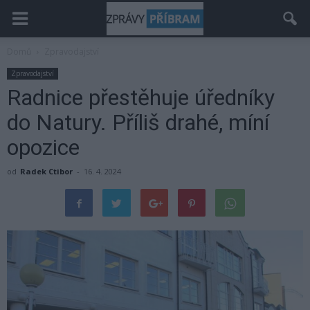
Domů
Zpravodajství
Zpravodajství
Radnice přestěhuje úředníky
do Natury. Příliš drahé, míní
opozice
od
Radek Ctibor
-
16. 4. 2024