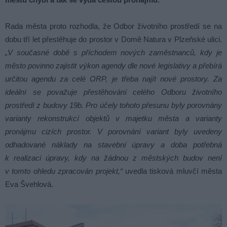
Rada města proto rozhodla, že Odbor životního prostředí se na
dobu tří let přestěhuje do prostor v Domě Natura v Plzeňské ulici.
„V současné době s příchodem nových zaměstnanců, kdy je
město povinno zajistit výkon agendy dle nové legislativy a přebírá
určitou agendu za celé ORP, je třeba najít nové prostory. Za
ideální se považuje přestěhování celého Odboru životního
prostředí z budovy 19b. Pro účely tohoto přesunu byly porovnány
varianty rekonstrukcí objektů v majetku města a varianty
pronájmu cizích prostor. V porovnání variant byly uvedeny
odhadované náklady na stavební úpravy a doba potřebná
k realizaci úpravy, kdy na žádnou z městských budov není
v tomto ohledu zpracován projekt,“
uvedla tisková mluvčí města
Eva Švehlová.