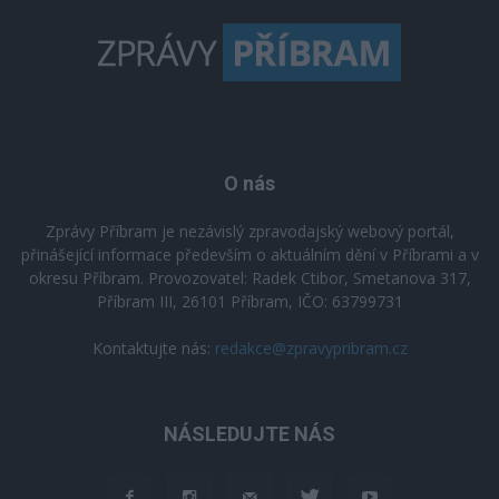
O nás
Zprávy Příbram je nezávislý zpravodajský webový portál,
přinášející informace především o aktuálním dění v Příbrami a v
okresu Příbram. Provozovatel: Radek Ctibor, Smetanova 317,
Příbram III, 26101 Příbram, IČO: 63799731
Kontaktujte nás:
redakce@zpravypribram.cz
NÁSLEDUJTE NÁS