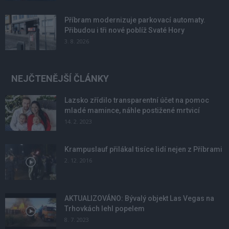
Příbram modernizuje parkovací automaty.
Přibudou i tři nové poblíž Svaté Hory
3. 8. 2026
NEJČTENĚJŠÍ ČLÁNKY
Lazsko zřídilo transparentní účet na pomoc
mladé mamince, náhle postižené mrtvicí
14. 2. 2023
Krampuslauf přilákal tisíce lidí nejen z Příbrami
2. 12. 2016
AKTUALIZOVÁNO: Bývalý objekt Las Vegas na
Trhovkách lehl popelem
8. 7. 2023