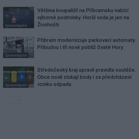
Většina koupališť na Příbramsku nabízí
výborné podmínky. Horší voda je jen na
Živohošti
Zpravodajství
Příbram modernizuje parkovací automaty.
Přibudou i tři nové poblíž Svaté Hory
Zpravodajství
Středočeský kraj upravil pravidla soutěže.
Obce nově získají body i za předcházení
vzniku odpadu
Zpravodajství