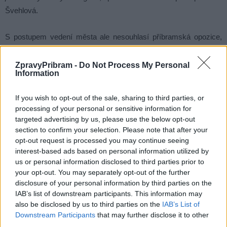
Švehlová.
S postupem vedení města ale nesouhlasí příbramská opozice,
které se zdá tento postup drahý a pro město nevýhodný.
„Podle
mě to není pro město výhodné a cena za pronájem příliš vysoká.
ZpravyPribram -
Do Not Process My Personal
Information
Radnice o této potřebě ví od roku 2021 a bohužel opět problém
řeší, tak jako v mnoha jiných případech, na poslední chvíli. Město
If you wish to opt-out of the sale, sharing to third parties, or
má svých prostor dostatek, kdyby radnice tuto problematiku
processing of your personal or sensitive information for
řešila v čas, opravila by svůj majetek, kam by mohla agendu
targeted advertising by us, please use the below opt-out
přestěhovat a město by nemuselo platit nájemné jinde. Na tři roky
section to confirm your selection. Please note that after your
opt-out request is processed you may continue seeing
si pronajmeme kancelářské prostory za 165 korun za metr
interest-based ads based on personal information utilized by
čtverečný měsíčně, když se nyní kancelářské prostory
us or personal information disclosed to third parties prior to
pronajímají za 120 nebo 130 korun. Součástí je také například
your opt-out. You may separately opt-out of the further
platba za recepci, kterou podle mě, ale město nevyužije,“
míní
disclosure of your personal information by third parties on the
IAB’s list of downstream participants. This information may
opoziční zastupitel za Spojence Marek Školoud.
also be disclosed by us to third parties on the
IAB’s List of
Downstream Participants
that may further disclose it to other
third parties.