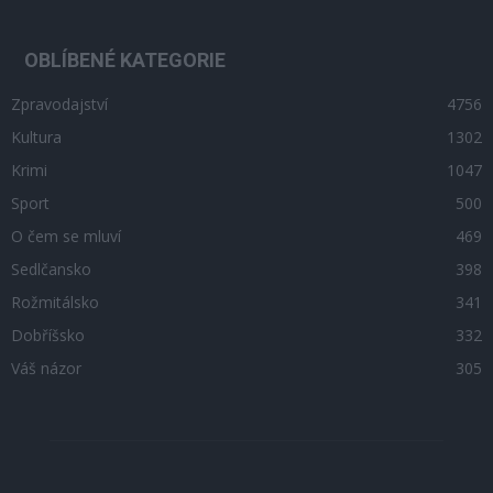
OBLÍBENÉ KATEGORIE
Zpravodajství
4756
Kultura
1302
Krimi
1047
Sport
500
O čem se mluví
469
Sedlčansko
398
Rožmitálsko
341
Dobříšsko
332
Váš názor
305