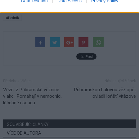
Data Deletion
Data Access
Privacy Policy
TAGY
Dům Natura
Marek Školoud
Miroslav Peterka
odbor životního prostředí
opozice
Příbram
stěhování
úředník
Předchozí článek
Následující článek
Vězni z Příbramské věznice
Příbramskou halovou věž opět
v akci: Pomáhají v nemocnici,
ovládli loňští vítězové
léčebně i soudu
SOUVISEJÍCÍ ČLÁNKY
VÍCE OD AUTORA