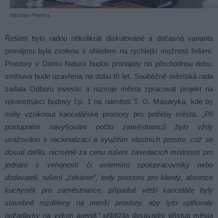
Miroslav Peterka.
Řešení bylo radou několikrát diskutované a dočasná varianta
pronájmu byla zvolena s ohledem na rychlejší možnost řešení.
Prostory v Domu Natura budou pronajaty na přechodnou dobu,
smlouva bude uzavřena na dobu tří let. Souběžně městská rada
zadala Odboru investic a rozvoje města zpracovat projekt na
rekonstrukci budovy čp. 1 na náměstí T. G. Masaryka, kde by
měly vzniknout kancelářské prostory pro potřeby města.
„Při
postupném navyšování počtu zaměstnanců bylo vždy
uvažováno s racionalizací a využitím vlastních prostor, což se
dosud dařilo, nicméně za cenu rušení zasedacích místností pro
jednání s veřejností či externími spolupracovníky nebo
dodavateli, rušení „čekáren“, tedy prostoru pro klienty, absence
kuchyněk pro zaměstnance, případně větší kanceláře byly
stavebně rozděleny na menší prostory, aby tyto splňovaly
požadavky na výkon agend,“
přiblížila dosavadní přístup města