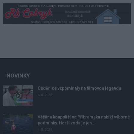
NOVINKY
Obděnice vzpomínaly na filmovou legendu
6. 8. 2026
Většina koupališť na Příbramsku nabízí výborné
podmínky. Horší voda je jen...
4. 8. 2026