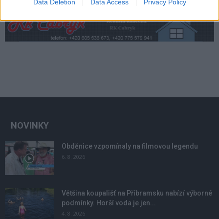
Data Deletion
Data Access
Privacy Policy
NOVINKY
Obděnice vzpomínaly na filmovou legendu
6. 8. 2026
Většina koupališť na Příbramsku nabízí výborné
podmínky. Horší voda je jen...
4. 8. 2026