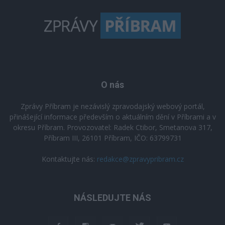
O nás
Zprávy Příbram je nezávislý zpravodajský webový portál,
přinášející informace především o aktuálním dění v Příbrami a v
okresu Příbram. Provozovatel: Radek Ctibor, Smetanova 317,
Příbram III, 26101 Příbram, IČO: 63799731
Kontaktujte nás:
redakce@zpravypribram.cz
NÁSLEDUJTE NÁS