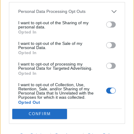
Většina koupališť na Příbramsku nabízí
Personal Data Processing Opt Outs
výborné podmínky. Horší voda je jen na
I want to opt-out of the Sharing of my
Živohošti
Zpravodajství
personal data.
Opted In
Příbram modernizuje parkovací automaty.
I want to opt-out of the Sale of my
Přibudou i tři nové poblíž Svaté Hory
Personal Data.
Opted In
Zpravodajství
I want to opt-out of processing my
Středočeský kraj upravil pravidla soutěže.
Personal Data for Targeted Advertising.
Opted In
Obce nově získají body i za předcházení
vzniku odpadu
Zpravodajství
I want to opt-out of Collection, Use,
Retention, Sale, and/or Sharing of my
Personal Data that Is Unrelated with the
Purposes for which it was collected.
Opted Out
CONFIRM