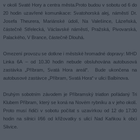
v okolí Svaté Hory a centra města.Proto budou v sobotu od 6 do
20 hodin uzavřené komunikace: Svatohorská alej, náměstí Dr.
Josefa Theurera, Mariánské údolí, Na Valešince, Lázeňská,
částečně Střelecká, Václavské náměstí, Pražská, Pivovarská,
Palackého, V Brance, částečně Dlouhá.
Omezení provozu se dotkne i městské hromadné dopravy: MHD
Linka 6A – od 10.30 hodin nebude obsluhována autobusová
zastávka „Příbram, Svatá Hora areál“. Bude ukončena na
autobusové zastávce „Příbram, Svatá Hora“ v ulici Balbínova.
Druhým sobotním závodem je Příbramský triatlon pořádaný Tri
Klubem Příbram, který se koná na Novém rybníku a v jeho okolí.
Proto musí řidiči v sobotu počítat s uzavírkou od 12 do 17:30
hodin na silnici I/66 od křižovatky s ulicí Nad Kaňkou k obci
Slivice.