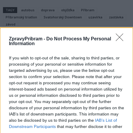
TAGY
autobus
doprava
objížďka
Příbram
Příbramský triatlon
Svatohorský Downtown
uzavírka
zastávka
závod
ZpravyPribram -
Do Not Process My Personal
Information
If you wish to opt-out of the sale, sharing to third parties, or
processing of your personal or sensitive information for
targeted advertising by us, please use the below opt-out
section to confirm your selection. Please note that after your
opt-out request is processed you may continue seeing
Předchozí článek
Následující článek
interest-based ads based on personal information utilized by
Příbramští včelaři budou
Vlak Cyklo Brdy bude vozit
us or personal information disclosed to third parties prior to
dodávat med s „příchutí“ kultury
historická lokomotiva
your opt-out. You may separately opt-out of the further
disclosure of your personal information by third parties on the
IAB’s list of downstream participants. This information may
also be disclosed by us to third parties on the
IAB’s List of
SOUVISEJÍCÍ ČLÁNKY
Downstream Participants
that may further disclose it to other
VÍCE OD AUTORA
third parties.