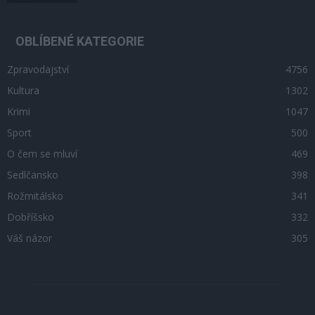
OBLÍBENÉ KATEGORIE
Zpravodajství
4756
Kultura
1302
Krimi
1047
Sport
500
O čem se mluví
469
Sedlčansko
398
Rožmitálsko
341
Dobříšsko
332
Váš názor
305