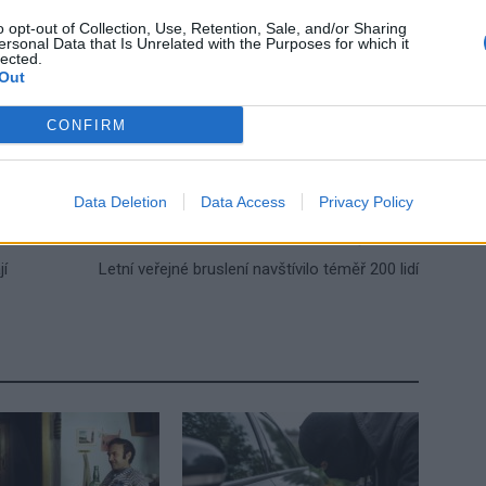
o opt-out of Collection, Use, Retention, Sale, and/or Sharing
ersonal Data that Is Unrelated with the Purposes for which it
lected.
Out
podvod
Policie ČR
Sedlčansko
trik
CONFIRM
Data Deletion
Data Access
Privacy Policy
Následující článek
í
Letní veřejné bruslení navštívilo téměř 200 lidí