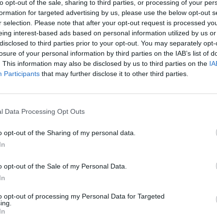
to opt-out of the sale, sharing to third parties, or processing of your per
 cm vysokého muže silnější postavy s knírkem pod nosem.
formation for targeted advertising by us, please use the below opt-out s
a z místa odjel nezjištěným vozidlem.
r selection. Please note that after your opt-out request is processed y
eing interest-based ads based on personal information utilized by us or
disclosed to third parties prior to your opt-out. You may separately opt-
 ostražitá, protože podvodníci jsou dobří vypravěči, jsou
losure of your personal information by third parties on the IAB’s list of
jí různé finty, např. nesou přeplatek daní či za elektřinu,
. This information may also be disclosed by us to third parties on the
IA
í elektroměry, slibují donášku jídla, předstírají zájem
Participants
that may further disclose it to other third parties.
ůzné věci, chtějí předat údajnou výhru, potřebují dolít vodu
 mají lidé pocit, že se jich takové věci netýkají, vytváří to
u, že jim se přece nic takového stát nemůže, ale opak je
l Data Processing Opt Outs
o opt-out of the Sharing of my personal data.
In
eznámým lidem, jedině pokud se jim důvěryhodně prokážou.
etízek na dveřích. I na první pohled sympatický člověk
o opt-out of the Sale of my Personal Data.
ma větší obnos peněz v hotovosti či velmi cenné věci.
In
to opt-out of processing my Personal Data for Targeted
ing.
In