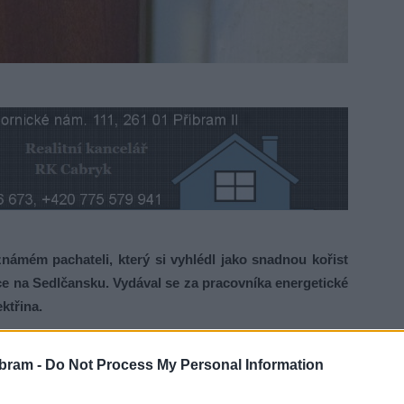
ámém pachateli, který si vyhlédl jako snadnou kořist
ce na Sedlčansku. Vydával se za pracovníka energetické
ktřina.
korun, následně mu však dal bankovku v hodnotě pěti tisíc
bram -
Do Not Process My Personal Information
Poté využil nestřeženého okamžiku a z peněženky, kterou
ek tisíc korun,“
uvedla policejní mluvčí Monika Schindlová.