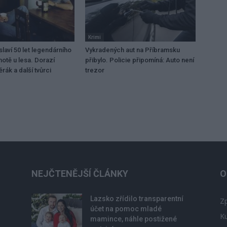
Krimi
laví 50 let legendárního
Vykradených aut na Příbramsku
motě u lesa. Dorazí
přibylo. Policie připomíná: Auto není
rák a další tvůrci
trezor
NEJČTENĚJŠÍ ČLÁNKY
O
Lazsko zřídilo transparentní
Zp
účet na pomoc mladé
Ku
mamince, náhle postižené