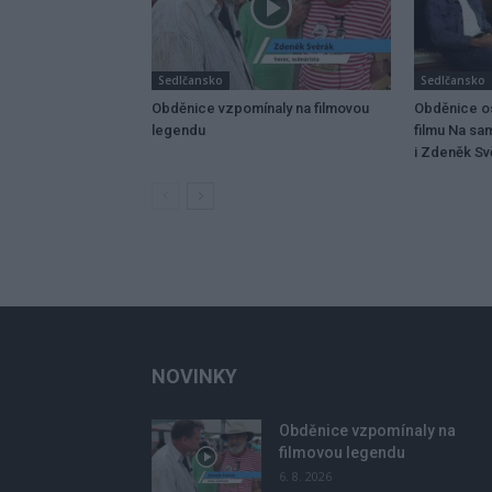
Sedlčansko
Sedlčansko
Obděnice vzpomínaly na filmovou
Obděnice os
legendu
filmu Na sa
i Zdeněk Svě
NOVINKY
Obděnice vzpomínaly na
filmovou legendu
6. 8. 2026