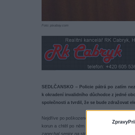
Foto: pixabay.com
SEDLČANSKO – Policie pátrá po zatím nezn
k okradení invalidního důchodce z jedné ob
společnosti a tvrdil, že se bude zdražovat ele
Nejdříve po poškozeném požadoval dva tisíce 
ZpravyPri
korun a chtěl po něm vrácení tří tisíc korun.
„
zanechal senior na stole, mu vzal několik desít