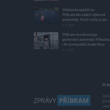
Většina koupališť na
Příbramsku nabízí výborné
podmínky. Horší voda je jen...
4. 8. 2026
Příbram modernizuje
parkovací automaty. Přibudo
i tři nové poblíž Svaté Hory
3. 8. 2026
O n
Zprá
přin
okre