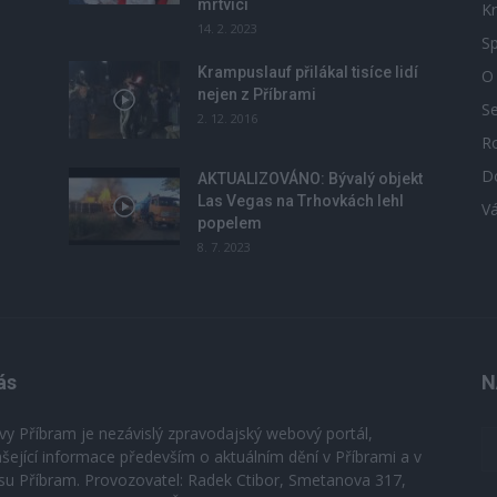
mrtvicí
Kr
14. 2. 2023
Sp
Krampuslauf přilákal tisíce lidí
O
nejen z Příbrami
S
2. 12. 2016
R
D
u
AKTUALIZOVÁNO: Bývalý objekt
Las Vegas na Trhovkách lehl
V
popelem
8. 7. 2023
ás
N
vy Příbram je nezávislý zpravodajský webový portál,
ášející informace především o aktuálním dění v Příbrami a v
su Příbram. Provozovatel: Radek Ctibor, Smetanova 317,