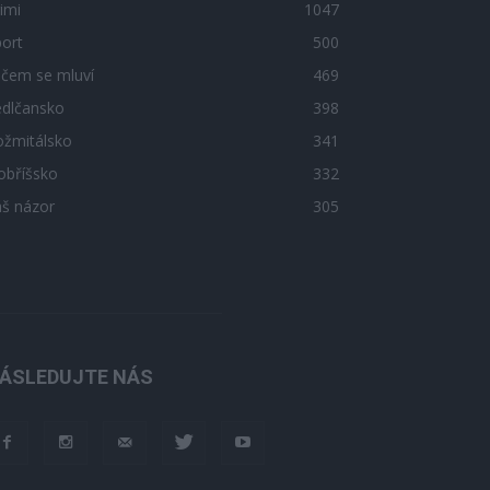
imi
1047
ort
500
 čem se mluví
469
edlčansko
398
ožmitálsko
341
obříšsko
332
áš názor
305
ÁSLEDUJTE NÁS