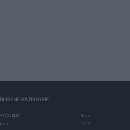
BLÍBENÉ KATEGORIE
ravodajství
4756
ltura
1302