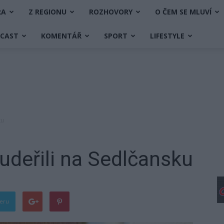
RA
Z REGIONU
ROZHOVORY
O ČEM SE MLUVÍ
DCAST
KOMENTÁŘ
SPORT
LIFESTYLE
ku
udeřili na Sedlčansku
teru