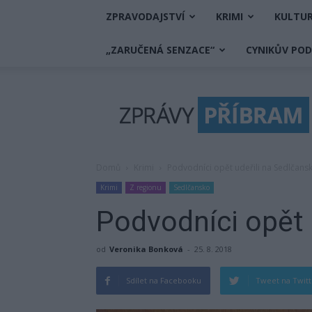
ZPRAVODAJSTVÍ
KRIMI
KULTU
„ZARUČENÁ SENZACE“
CYNIKŮV PO
Zprávy
Příbram
Domů
Krimi
Podvodníci opět udeřili na Sedlčans
Krimi
Z regionu
Sedlčansko
Podvodníci opět 
od
Veronika Bonková
-
25. 8. 2018
Sdílet na Facebooku
Tweet na Twit