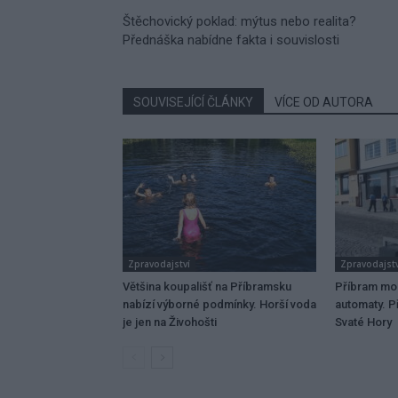
Štěchovický poklad: mýtus nebo realita?
Přednáška nabídne fakta i souvislosti
SOUVISEJÍCÍ ČLÁNKY
VÍCE OD AUTORA
Zpravodajství
Zpravodajstv
Většina koupališť na Příbramsku
Příbram mo
nabízí výborné podmínky. Horší voda
automaty. Př
je jen na Živohošti
Svaté Hory