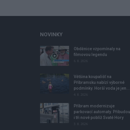
NOVINKY
Obděnice vzpomínaly na
filmovou legendu
6. 8. 2026
Většina koupališť na
Příbramsku nabízí výborné
podmínky. Horší voda je jen...
4. 8. 2026
Příbram modernizuje
parkovací automaty. Přibudo
i tři nové poblíž Svaté Hory
3. 8. 2026