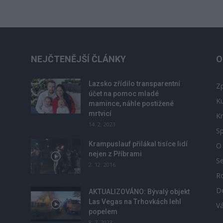
NEJČTENĚJŠÍ ČLÁNKY
O
Lazsko zřídilo transparentní
Zp
účet na pomoc mladé
Ku
mamince, náhle postižené
mrtvicí
Kr
14. 2. 2023
Sp
Krampuslauf přilákal tisíce lidí
O
nejen z Příbrami
S
2. 12. 2016
R
D
u
AKTUALIZOVÁNO: Bývalý objekt
Las Vegas na Trhovkách lehl
V
popelem
8. 7. 2023