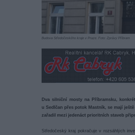
Budova Středočeského kraje v Praze. Foto: Zprávy Příbram
Dva silniční mosty na Příbramsku, konkr
u Sedlčan přes potok Mastník, se mají ještě
zařadil mezi jedenáct prioritních staveb přip
Středočeský kraj pokračuje v rozsáhlých investi