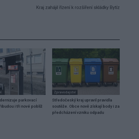
Kraj zahájil řízení k rozšíření skládky Bytíz
í
Zpravodajství
dernizuje parkovací
Středočeský kraj upravil pravidla
ibudou i tři nové poblíž
soutěže. Obce nově získají body i za
předcházení vzniku odpadu