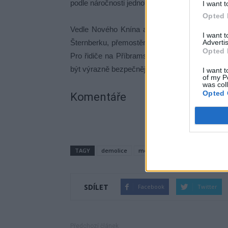
podle náročnosti jednotlivých staveb, některé by
I want t
Opted 
Vedle Nového Knína a Sestrouně se rekonstr
I want 
Šternberku, přemostění dálnice D10 u Staré Bo
Advertis
Opted 
Pro řidiče na Příbramsku tak budou opravy z
být výrazně bezpečnější a spolehlivější dopravní
I want t
of my P
was col
Opted 
Komentáře
TAGY
demolice
most
Nový Knín
oprava
SDÍLET
Facebook
Twitter
Předchozí článek