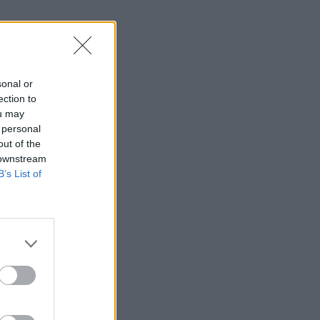
sonal or
ection to
ou may
 personal
out of the
 downstream
B’s List of