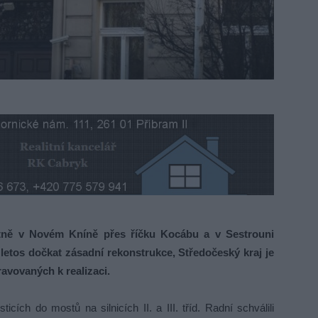
étně v Novém Kníně přes říčku Kocábu a v Sestrouni
 letos dočkat zásadní rekonstrukce, Středočeský kraj je
ravovaných k realizaci.
cích do mostů na silnicích II. a III. tříd. Radní schválili