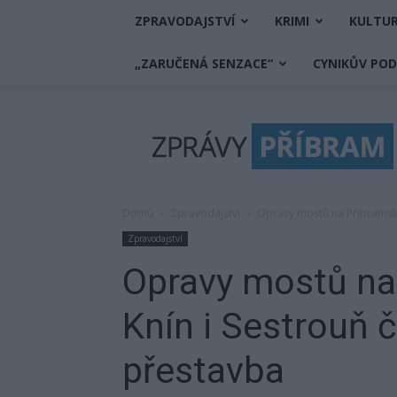
ZPRAVODAJSTVÍ
KRIMI
KULTU
„ZARUČENÁ SENZACE“
CYNIKŮV PO
Zprávy
Příbram
Domů
Zpravodajství
Opravy mostů na Příbramsku
Zpravodajství
Opravy mostů na
Knín i Sestrouň 
přestavba