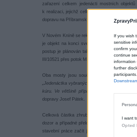
zařazení celkem jedenácti mostních objekt
k realizaci, jejichž celkové náklady přesahují 
dopravu na Příbramsku.
ZpravyPri
V Novém Kníně se rekonstrukce dotkne mostu na 
If you wish 
sensitive in
je objekt na konci své životnosti a počítá s
confirm you
postup je plánován také v Sestrouni na Sedlč
continue se
III/10521 přes potok Mastník.
information 
further disc
participants
Oba mosty jsou součástí širší skupiny sta
Downstream 
„Jedenáctka vybraných mostů je na konci své ž
kúru. Ve většině případů půjde o demolici a
dopravy Josef Pátek.
Persona
Celková částka zhruba 450 milionů korun zah
I want t
dozor a případné přeložky inženýrských sítí. 
Opted 
stavební práce začít ještě v letošním roce, u