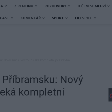
RA
Z REGIONU
ROZHOVORY
O ČEM SE MLUVÍ
DCAST
KOMENTÁŘ
SPORT
LIFESTYLE
: Nový Knín i Sestrouň čeká kompletní přestavba
 Příbramsku: Nový
čeká kompletní