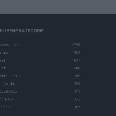
BLÍBENÉ KATEGORIE
ravodajství
4756
ltura
1302
imi
1047
ort
500
 čem se mluví
469
edlčansko
398
ožmitálsko
341
obříšsko
332
áš názor
305