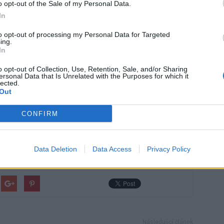
 mohly být hotové ještě letos, jiné v průběhu roku 2027.
o opt-out of the Sale of my Personal Data.
In
ukce týkají také například mostu přes Sázavu u Českého
to opt-out of processing my Personal Data for Targeted
leslavi nebo mostů v Čáslavi, Jablonné či Radovesnici II.
ing.
In
namenat dočasná omezení, jejich výsledkem by však měla
 infrastruktura.
o opt-out of Collection, Use, Retention, Sale, and/or Sharing
ersonal Data that Is Unrelated with the Purposes for which it
lected.
Out
CONFIRM
Příbramsko
Sestrouň
Středočeský kraj
Data Deletion
Data Access
Privacy Policy
Následující článek