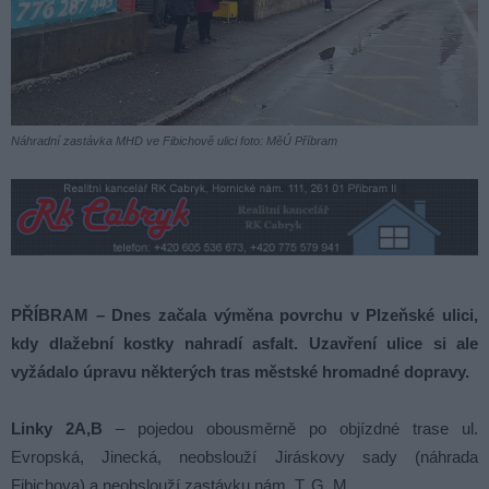
Náhradní zastávka MHD ve Fibichově ulici foto: MěÚ Příbram
PŘÍBRAM – Dnes začala výměna povrchu v Plzeňské ulici,
kdy dlažební kostky nahradí asfalt. Uzavření ulice si ale
vyžádalo úpravu některých tras městské hromadné dopravy.
Linky 2A,B
– pojedou obousměrně po objízdné trase ul.
Evropská, Jinecká, neobslouží Jiráskovy sady (náhrada
Fibichova) a neobslouží zastávku nám. T. G. M.