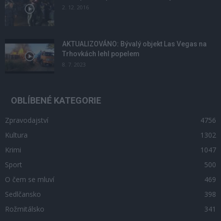
2. 12. 2016
AKTUALIZOVÁNO: Bývalý objekt Las Vegas na
Trhovkách lehl popelem
8. 7. 2023
OBLÍBENÉ KATEGORIE
Zpravodajství
4756
Kultura
1302
Krimi
1047
Sport
500
O čem se mluví
469
Sedlčansko
398
Rožmitálsko
341