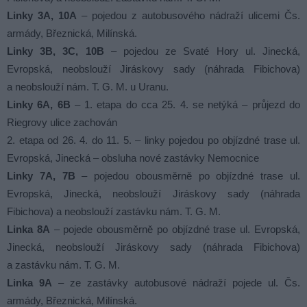
Linky 3A, 10A
– pojedou z autobusového nádraží ulicemi Čs.
armády, Březnická, Milínská.
Linky 3B, 3C, 10B
– pojedou ze Svaté Hory ul. Jinecká,
Evropská, neobslouží Jiráskovy sady (náhrada Fibichova)
a neobslouží nám. T. G. M. u Uranu.
Linky 6A, 6B
– 1. etapa do cca 25. 4. se netýká – průjezd do
Riegrovy ulice zachován
2. etapa od 26. 4. do 11. 5. – linky pojedou po objízdné trase ul.
Evropská, Jinecká – obsluha nové zastávky Nemocnice
Linky 7A, 7B
– pojedou obousměrně po objízdné trase ul.
Evropská, Jinecká, neobslouží Jiráskovy sady (náhrada
Fibichova) a neobslouží zastávku nám. T. G. M.
Linka 8A
– pojede obousměrně po objízdné trase ul. Evropská,
Jinecká, neobslouží Jiráskovy sady (náhrada Fibichova)
a zastávku nám. T. G. M.
Linka 9A
– ze zastávky autobusové nádraží pojede ul. Čs.
armády, Březnická, Milínská.