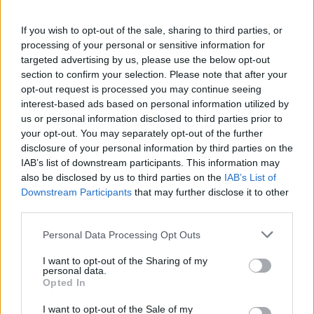
OBRAZEM: Hasičský ples
Profi graffiti v příbramském
v Obecnici
skateparku? Rozhodne anketa
If you wish to opt-out of the sale, sharing to third parties, or
processing of your personal or sensitive information for
targeted advertising by us, please use the below opt-out
SOUVISEJÍCÍ ČLÁNKY
section to confirm your selection. Please note that after your
opt-out request is processed you may continue seeing
VÍCE OD AUTORA
interest-based ads based on personal information utilized by
us or personal information disclosed to third parties prior to
Většina koupališť na Příbramsku nabízí
your opt-out. You may separately opt-out of the further
výborné podmínky. Horší voda je jen na
disclosure of your personal information by third parties on the
Živohošti
IAB’s list of downstream participants. This information may
Zpravodajství
also be disclosed by us to third parties on the
IAB’s List of
Downstream Participants
that may further disclose it to other
Příbram modernizuje parkovací automaty.
third parties.
Přibudou i tři nové poblíž Svaté Hory
Zpravodajství
Personal Data Processing Opt Outs
I want to opt-out of the Sharing of my
Středočeský kraj upravil pravidla soutěže.
personal data.
Obce nově získají body i za předcházení
Opted In
vzniku odpadu
Zpravodajství
I want to opt-out of the Sale of my