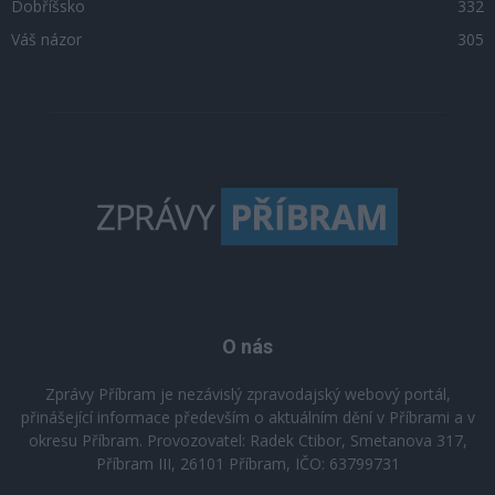
Dobříšsko
332
Váš názor
305
O nás
Zprávy Příbram je nezávislý zpravodajský webový portál,
přinášející informace především o aktuálním dění v Příbrami a v
okresu Příbram. Provozovatel: Radek Ctibor, Smetanova 317,
Příbram III, 26101 Příbram, IČO: 63799731