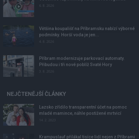
6. 8. 2026
Většina koupališť na Příbramsku nabízí výborné
podmínky. Horší voda je jen...
4. 8. 2026
Příbram modernizuje parkovací automaty.
Přibudou i tři nové poblíž Svaté Hory
3. 8. 2026
NEJČTENĚJŠÍ ČLÁNKY
Lazsko zřídilo transparentní účet na pomoc
mladé mamince, náhle postižené mrtvicí
14. 2. 2023
Krampuslauf přilákal tisíce lidí nejen z Příbrami