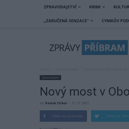
ZPRAVODAJSTVÍ
KRIMI
KULTU
„ZARUČENÁ SENZACE“
CYNIKŮV PO
Zprávy
Příbram
Domů
Zpravodajství
Nový most v Oborách je už
Zpravodajství
Nový most v Obor
od
Radek Ctibor
-
17. 12. 2021
Sdílet na Facebooku
Tweet na Twit