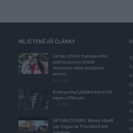
NEJČTENĚJŠÍ ČLÁNKY
O
Lazsko zřídilo transparentní
Zp
účet na pomoc mladé
Ku
mamince, náhle postižené
mrtvicí
Kr
14. 2. 2023
Sp
Krampuslauf přilákal tisíce lidí
O
nejen z Příbrami
S
2. 12. 2016
R
D
u
AKTUALIZOVÁNO: Bývalý objekt
Las Vegas na Trhovkách lehl
V
popelem