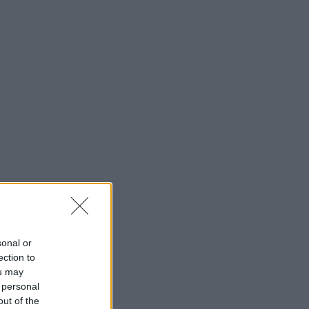
sonal or
ection to
ou may
 personal
out of the