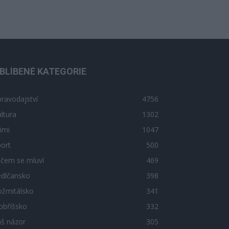
BLÍBENÉ KATEGORIE
ravodajství
4756
ltura
1302
imi
1047
ort
500
 čem se mluví
469
edlčansko
398
ožmitálsko
341
obříšsko
332
áš názor
305