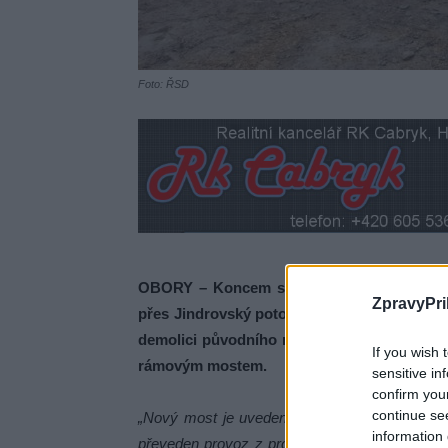
Foto: ŘSD
OBORY – Koncem srpna tohoto roku zahájil
ZpravyPri
přes Jindrovský potok v Oborách. V rámci t
demolici původního mostního objektu, kte
If you wish 
rámovým mostem.
sensitive in
confirm you
continue se
„Nový most je uveden do provozu v režimu př
information 
převeden provoz z provizorního mostu. Řidiči