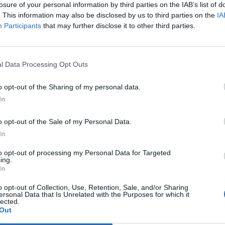
losure of your personal information by third parties on the IAB’s list of
oprava, jak tomu bylo doposud,“
konstatoval Martin Buček
. This information may also be disclosed by us to third parties on the
IA
Participants
that may further disclose it to other third parties.
lkové délce 111 metrů budou odstraněny na jaře příštího
no dláždění koryta potoka v kameni na vtokové straně pod
l Data Processing Opt Outs
ou rovněž terénní úpravy v okolí mostu. Tyto práce však
o opt-out of the Sharing of my personal data.
st provozu na silnici I/18,“
doplnil Buček.
In
o opt-out of the Sale of my Personal Data.
In
to opt-out of processing my Personal Data for Targeted
ing.
In
o opt-out of Collection, Use, Retention, Sale, and/or Sharing
ersonal Data that Is Unrelated with the Purposes for which it
lected.
Out