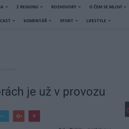
RA
Z REGIONU
ROZHOVORY
O ČEM SE MLUVÍ
DCAST
KOMENTÁŘ
SPORT
LIFESTYLE
 v provozu
ách je už v provozu
teru