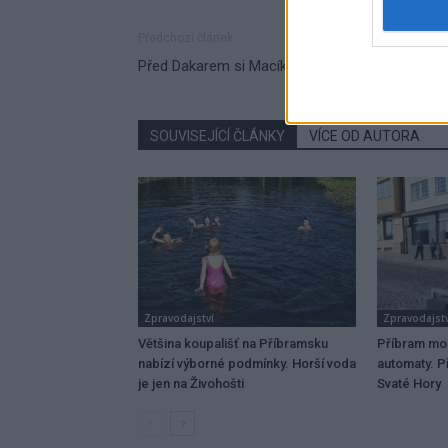
Předchozí článek
Před Dakarem si Macík a spol. „napaří“ karanté
SOUVISEJÍCÍ ČLÁNKY
VÍCE OD AUTORA
Zpravodajství
Zpravodajstv
Většina koupališť na Příbramsku
Příbram mo
nabízí výborné podmínky. Horší voda
automaty. Př
je jen na Živohošti
Svaté Hory