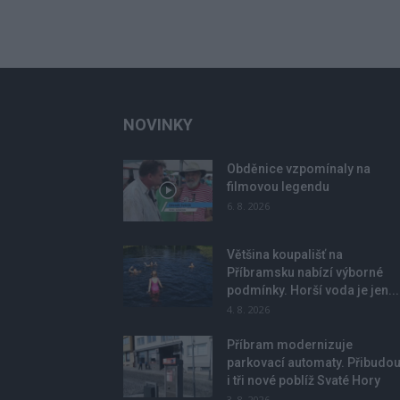
NOVINKY
Obděnice vzpomínaly na
filmovou legendu
6. 8. 2026
Většina koupališť na
Příbramsku nabízí výborné
podmínky. Horší voda je jen...
4. 8. 2026
Příbram modernizuje
parkovací automaty. Přibudo
i tři nové poblíž Svaté Hory
3. 8. 2026