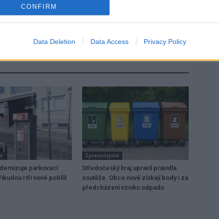
CONFIRM
Následující článek
nu
Rozšířená zastávka je už v provozu
Data Deletion
Data Access
Privacy Policy
í
Zpravodajství
dernizuje parkovací
Středočeský kraj upravil pravidla
ibudou i tři nové poblíž
soutěže. Obce nově získají body i za
předcházení vzniku odpadu