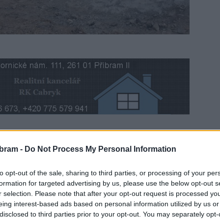
o Ředitelství silnic a dálnic celkovou opravu mostu
bram -
Do Not Process My Personal Information
éto opravy za 15,3 mil. Kč bez DPH, došlo ke kompletní
rý byl v původním místě nahrazen novým jednopólovým
to opt-out of the sale, sharing to third parties, or processing of your per
formation for targeted advertising by us, please use the below opt-out s
r selection. Please note that after your opt-out request is processed y
eing interest-based ads based on personal information utilized by us or
edčasného užívání stavby a 17. prosince ráno na něj byl
disclosed to third parties prior to your opt-out. You may separately opt-
 po mostě projedou obousměrně v režimu 1+1 jízdní pruhy