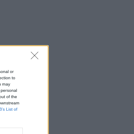
sonal or
ection to
ou may
 personal
out of the
 downstream
B’s List of