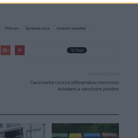
Příbram
Špitálská ulice
Vladimír Karpíšek
Následující článek
Canzonetta rozezní příbramskou nemocnici
koledami a vánočními písněmi