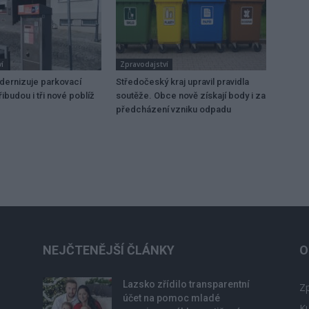
í
Zpravodajství
dernizuje parkovací
Středočeský kraj upravil pravidla
ibudou i tři nové poblíž
soutěže. Obce nově získají body i za
předcházení vzniku odpadu
NEJČTENĚJŠÍ ČLÁNKY
O
Lazsko zřídilo transparentní
Zp
účet na pomoc mladé
Ku