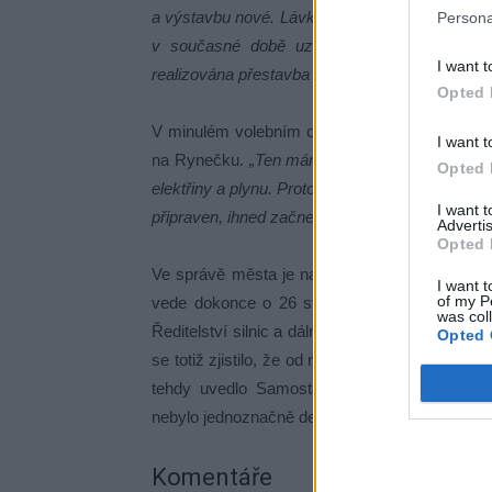
a výstavbu nové. Lávky se budou realizovat pos
Persona
v současné době uzavřena. Stavba bude za
I want t
realizována přestavba lávky na Rynečku,“
říká 
Opted 
V minulém volebním období se také hodně mlu
I want t
na Rynečku.
„Ten máme v plánu investic na pří
Opted 
elektřiny a plynu. Proto je možné, že realizace 
I want 
připraven, ihned začneme,“
dodal místostarosta
Advertis
Opted 
Ve správě města je na Litavce celkem 18 mo
I want t
of my P
vede dokonce o 26 staveb, o které se město 
was col
Ředitelství silnic a dálnic. Nicméně o špatné
Opted 
se totiž zjistilo, že od roku 2002 nebyla prov
tehdy uvedlo Samostatné oddělení silničníh
nebylo jednoznačně definováno, kdo má tyto prohl
Komentáře