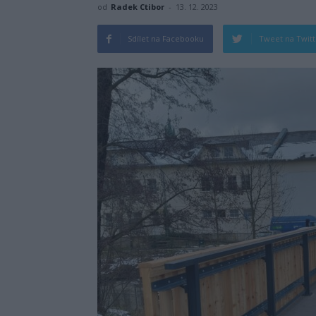
od
Radek Ctibor
-
13. 12. 2023
Sdílet na Facebooku
Tweet na Twit