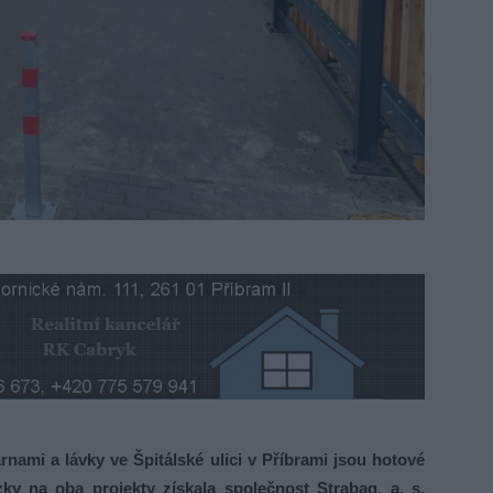
ami a lávky ve Špitálské ulici v Příbrami jsou hotové
y na oba projekty získala společnost Strabag, a. s.