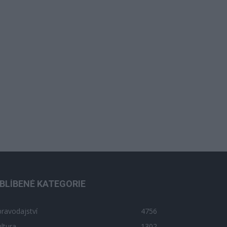
BLÍBENÉ KATEGORIE
ravodajství
4756
ltura
1302