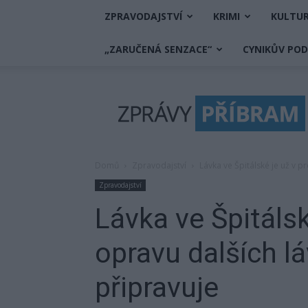
ZPRAVODAJSTVÍ
KRIMI
KULTU
„ZARUČENÁ SENZACE“
CYNIKŮV PO
Zprávy
Příbram
Domů
Zpravodajství
Lávka ve Špitálské je už v 
Zpravodajství
Lávka ve Špitálsk
opravu dalších 
připravuje