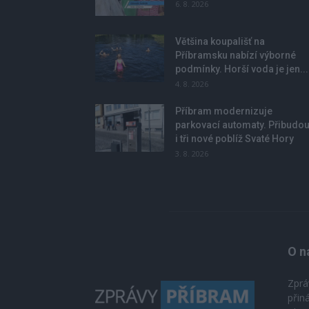
6. 8. 2026
Většina koupališť na
Příbramsku nabízí výborné
podmínky. Horší voda je jen...
4. 8. 2026
Příbram modernizuje
parkovací automaty. Přibudo
i tři nové poblíž Svaté Hory
3. 8. 2026
O n
Zprá
přin