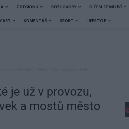
RA
Z REGIONU
ROZHOVORY
O ČEM SE MLUVÍ
DCAST
KOMENTÁŘ
SPORT
LIFESTYLE
provozu, opravu dalších lávek a mostů město připravuje
é je už v provozu,
lávek a mostů město