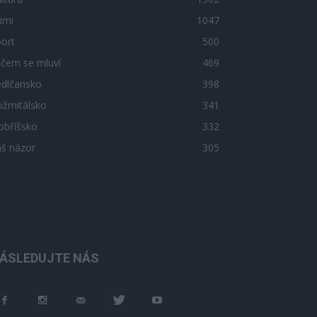
imi
1047
ort
500
 čem se mluví
469
edlčansko
398
ožmitálsko
341
obříšsko
332
áš názor
305
ÁSLEDUJTE NÁS