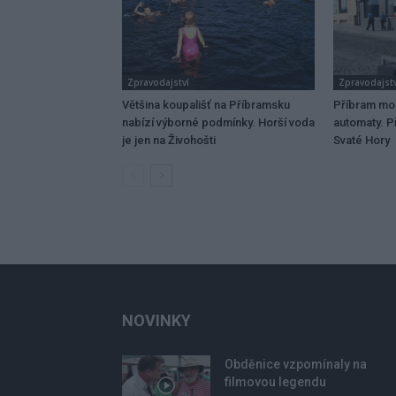
Zpravodajství
Zpravodajstv
Většina koupališť na Příbramsku
Příbram mo
nabízí výborné podmínky. Horší voda
automaty. Př
je jen na Živohošti
Svaté Hory
NOVINKY
Obděnice vzpomínaly na
filmovou legendu