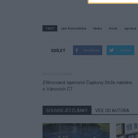
TAGY
Jan Konvalinka
lávka
most
oprava
SDÍLET
Facebook
Twitter
Předchozí článek
Zfilmovaná tajemství Čapkovy Strže nabídne
o Vánocích ČT
SOUVISEJÍCÍ ČLÁNKY
VÍCE OD AUTORA