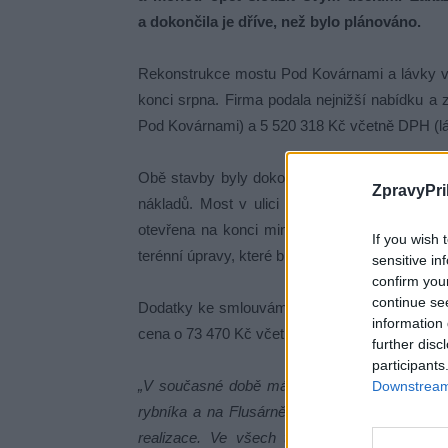
a dokončila je dříve, než bylo plánováno.
Rekonstrukce mostu Pod Kovárnami a lávky ve Š
konci srpna. Firma podala nejnižší nabídku 
Pod Kovárnami) a 5 520 318 Kč včetně DPH (lávk
Obě stavby byly dokončeny před termínem a s
ZpravyPri
nákladů. Most v ulici Pod Kovárnami je průje
otevřena na konci minulého týdne po kolaudac
If you wish 
terénní úpravy, které budou dodatečně provede
sensitive in
confirm you
continue se
Dodatky ke smlouvám o dílo vedly ke snížení 
information 
cena o 73 470 Kč včetně DPH, a u mostu Pod 
further disc
participants
„V současné době máme vysoutěženu přestavb
Downstream 
rybníka a na Flusárně. Zakázku jsme soutěži
realizace. Ve všech třech případech půjde 