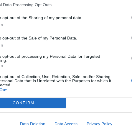
tupně s tím, že jako první bude lávka na Flusárně, která je
l Data Processing Opt Outs
hájena na jaře. Souběžně s lávkou na Flusárně bude
o opt-out of the Sharing of my personal data.
starosta Jan Konvalinka.
In
vilo o velmi špatném stavu mostu přes Příbramský potok
o opt-out of the Sale of my Personal Data.
ští rok, nicméně samotná realizace závisí na přeložce sítí
In
proběhne až v roce 2025, záleží na majiteli sítí, jakmile bude
to opt-out of processing my Personal Data for Targeted
 Vladimír Karpíšek.
ing.
In
stů nebo lávek z 20 možných. Přes Příbramský potok pak
o opt-out of Collection, Use, Retention, Sale, and/or Sharing
ersonal Data that Is Unrelated with the Purposes for which it
stará. O další se pak stará buď Středočeský kraj, nebo
lected.
m stavu mostů lávek ve městě se ví od roku 2018. V té době
Out
áděna žádná kontrola stavu těchto staveb. Důvodem bylo, jak
CONFIRM
o hospodářství městského úřadu Příbram, že v minulosti
ídky zajistit, došlo k situaci, že nebyly zajištěny vůbec.
Data Deletion
Data Access
Privacy Policy