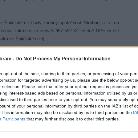
pitálské ulici byly zadány společnosti Strabag, a. s., na
a získala zakázky za ceny 5 957 552 Kč včetně DPH (most
a ve Špitálské ulici).
 finančním přebytkem, neboť došlo ke snížení celkových
bram -
Do Not Process My Personal Information
zdný od začátku prosince, a lávka ve Špitálské ulici byla
i. V okolí lávky chybí s ohledem na klimatické podmínky
to opt-out of the sale, sharing to third parties, or processing of your per
ny.
formation for targeted advertising by us, please use the below opt-out s
r selection. Please note that after your opt-out request is processed y
eing interest-based ads based on personal information utilized by us or
původně smluvených cen. U lávky ve Špitálské ulici klesla
disclosed to third parties prior to your opt-out. You may separately opt-
Kovárnami došlo ke snížení o 46 495 Kč včetně DPH.
losure of your personal information by third parties on the IAB’s list of
. This information may also be disclosed by us to third parties on the
IA
u dalších tří lávek, a to na Rynečku, u Čekalíkovského
Participants
that may further disclose it to other third parties.
li opakovaně, proto se nám posunul předpokládaný termín
opět o kompletní výměnu, tedy demolici lávky stávající