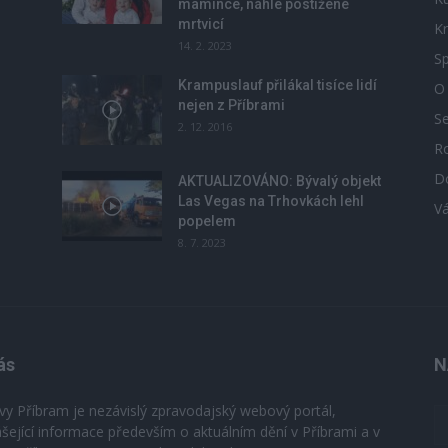
mamince, náhle postižené
mrtvicí
Kr
14. 2. 2023
Sp
Krampuslauf přilákal tisíce lidí
O
nejen z Příbrami
S
2. 12. 2016
R
D
u
AKTUALIZOVÁNO: Bývalý objekt
Las Vegas na Trhovkách lehl
V
popelem
8. 7. 2023
ás
N
vy Příbram je nezávislý zpravodajský webový portál,
ášející informace především o aktuálním dění v Příbrami a v