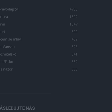
ravodajství
4756
ltura
1302
imi
1047
ort
500
 čem se mluví
469
edlčansko
398
ožmitálsko
341
obříšsko
332
áš názor
305
ÁSLEDUJTE NÁS