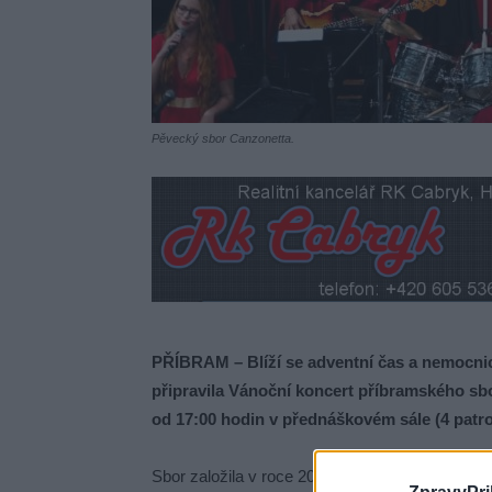
Pěvecký sbor Canzonetta.
PŘÍBRAM – Blíží se adventní čas a nemocnic
připravila Vánoční koncert příbramského sb
od 17:00 hodin v přednáškovém sále (4 patro,
Sbor založila v roce 2001 Jaroslava Kunická H