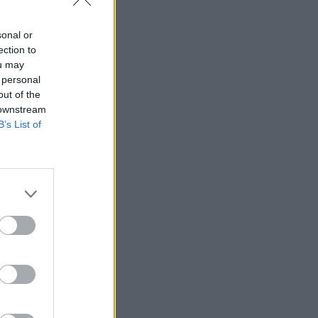
sonal or
ection to
ou may
 personal
out of the
 downstream
B’s List of