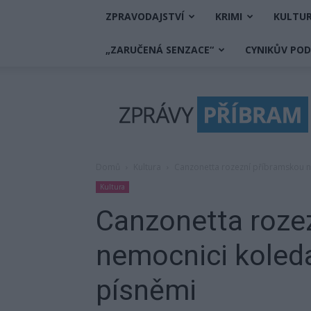
ZPRAVODAJSTVÍ
KRIMI
KULTU
„ZARUČENÁ SENZACE“
CYNIKŮV PO
Zprávy
Příbram
Domů
Kultura
Canzonetta rozezní příbramskou n
Kultura
Canzonetta roze
nemocnici koled
písněmi