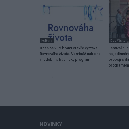
Kultura
Dobříšsko
Dnes se v Příbrami otevře výstava
Festival hu
Rovnováha života. Vernisáž nabídne
na jedinečn
i hudební a básnický program
propojí s da
programem
NOVINKY