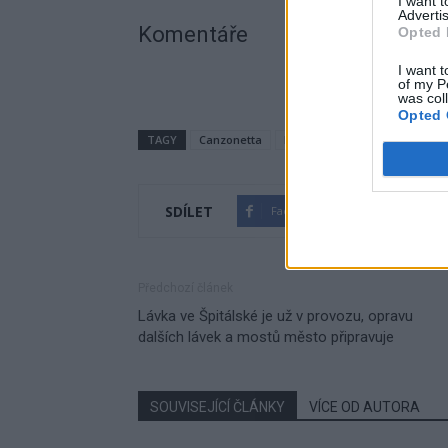
I want 
Advertis
Komentáře
Opted 
I want t
of my P
was col
Opted 
TAGY
Canzonetta
koncert
Martin Janota
SDÍLET
Facebook
Twitter
Předchozí článek
Lávka ve Špitálské je už v provozu, opravu
dalších lávek a mostů město připravuje
SOUVISEJÍCÍ ČLÁNKY
VÍCE OD AUTORA