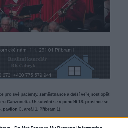
e pro své pacienty, zaměstnance a další veřejnost opět
oru Canzonetta.
Uskuteční se v pondělí 18. prosince se
 pavilon C, areál 1, Příbram 1).
alamová, která jej vede dodnes. Canzonetta vystupuje za