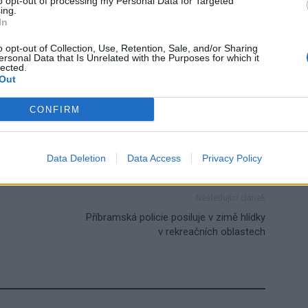
to opt-out of processing my Personal Data for Targeted
ing.
In
o opt-out of Collection, Use, Retention, Sale, and/or Sharing
ersonal Data that Is Unrelated with the Purposes for which it
lected.
Out
Oblastní nemocnice Příbram
Vánoce
CONFIRM
Data Deletion
Data Access
Privacy Policy
Následující článek
Příbramská policie posiluje v zimě hlídky
v rekreačních oblastech