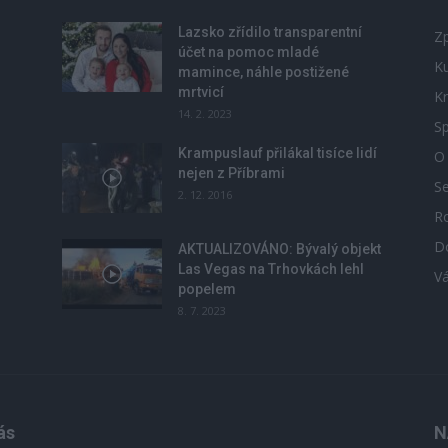
Lazsko zřídilo transparentní
Zp
účet na pomoc mladé
Ku
mamince, náhle postižené
mrtvicí
Kr
14. 2. 2023
Sp
Krampuslauf přilákal tisíce lidí
O
nejen z Příbrami
S
2. 12. 2016
R
D
u
AKTUALIZOVÁNO: Bývalý objekt
Las Vegas na Trhovkách lehl
V
popelem
8. 7. 2023
ás
N