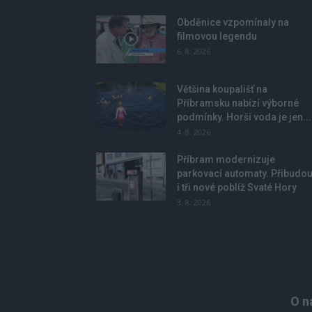
Obděnice vzpomínaly na
filmovou legendu
6. 8. 2026
Většina koupališť na
Příbramsku nabízí výborné
podmínky. Horší voda je jen...
4. 8. 2026
Příbram modernizuje
parkovací automaty. Přibudo
i tři nové poblíž Svaté Hory
3. 8. 2026
O n