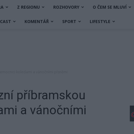
RA
Z REGIONU
ROZHOVORY
O ČEM SE MLUVÍ
DCAST
KOMENTÁŘ
SPORT
LIFESTYLE
emocnici koledami a vánočními písněmi
zní příbramskou
ami a vánočními