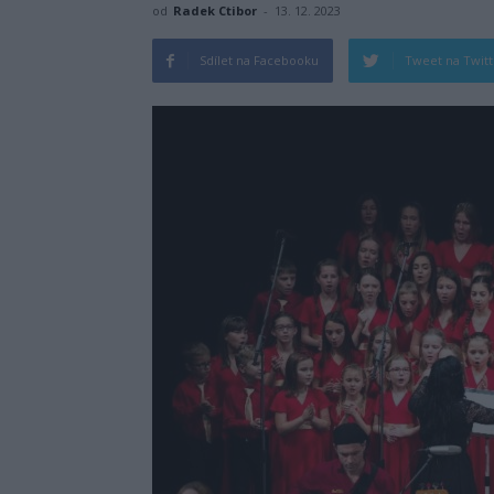
od
Radek Ctibor
-
13. 12. 2023
Sdílet na Facebooku
Tweet na Twit