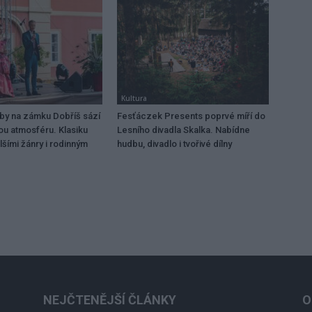
Kultura
dby na zámku Dobříš sází
Fesťáczek Presents poprvé míří do
ou atmosféru. Klasiku
Lesního divadla Skalka. Nabídne
lšími žánry i rodinným
hudbu, divadlo i tvořivé dílny
NEJČTENĚJŠÍ ČLÁNKY
O