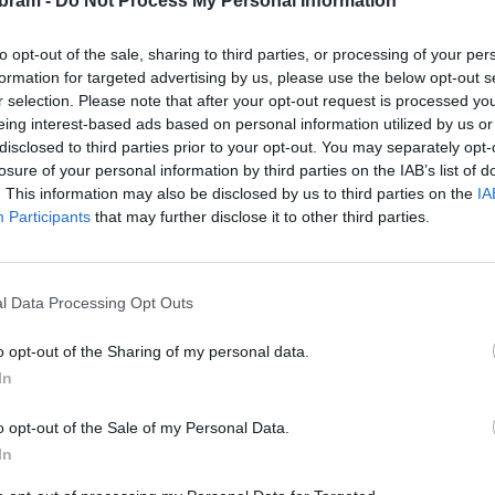
bram -
Do Not Process My Personal Information
e i v příbramské nemocnici. Sbor vystupuje na Zahradních
Dvořáka v Příbrami, představila se i v pražské Lucerně
to opt-out of the sale, sharing to third parties, or processing of your per
 Hůlky, Lubomíra Brabce, Jaroslava Svěceného, Václava
formation for targeted advertising by us, please use the below opt-out s
 spolupracuje s příbramským Big Bandem. Kromě
r selection. Please note that after your opt-out request is processed y
eing interest-based ads based on personal information utilized by us or
vání skladeb se známými umělci.
disclosed to third parties prior to your opt-out. You may separately opt-
losure of your personal information by third parties on the IAB’s list of
 populární, muzikálové i filmové písně a skladby, lidové
. This information may also be disclosed by us to third parties on the
IA
vánoční a koledy. Právě nevšední, pestrý repertoár
Participants
that may further disclose it to other third parties.
emocnici, která požádala sbor o účinkování na prosincovém
l Data Processing Opt Outs
zaměstnanci nemocnice, jejich blízcí i široká veřejnost.
o opt-out of the Sharing of my personal data.
ou a živou hudbu a zpěv Canzonetty. Těšíme se na vás,“
zve
In
nemocnice Martin Janota.
o opt-out of the Sale of my Personal Data.
boří pomyslnou hranici mezi svými pacienty, zaměstnanci
In
ak tuto pomyslnou hranici překročit.