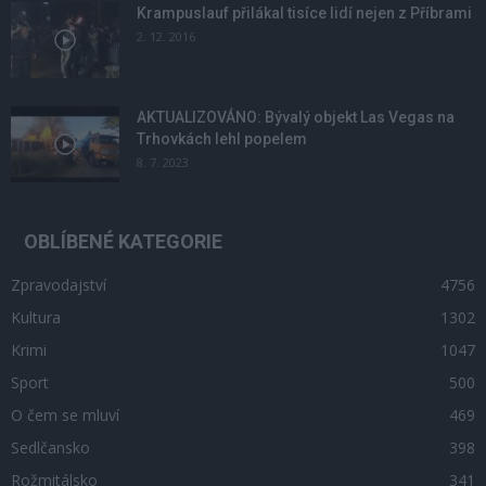
Krampuslauf přilákal tisíce lidí nejen z Příbrami
2. 12. 2016
AKTUALIZOVÁNO: Bývalý objekt Las Vegas na
Trhovkách lehl popelem
8. 7. 2023
OBLÍBENÉ KATEGORIE
Zpravodajství
4756
Kultura
1302
Krimi
1047
Sport
500
O čem se mluví
469
Sedlčansko
398
Rožmitálsko
341