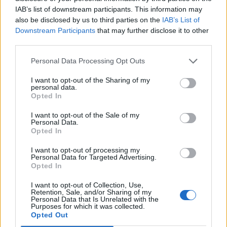
Policie žádá veřejnost o pomoc
Letos už přes 400 řidičů usedlo
IAB’s list of downstream participants. This information may
při zjištění totožnosti zraněného
na Příbramsku za volant „pod
also be disclosed by us to third parties on the
IAB’s List of
muže
vlivem“
Downstream Participants
that may further disclose it to other
third parties.
Personal Data Processing Opt Outs
SOUVISEJÍCÍ ČLÁNKY
VÍCE OD AUTORA
I want to opt-out of the Sharing of my
personal data.
Opted In
Většina koupališť na Příbramsku nabízí
výborné podmínky. Horší voda je jen na
I want to opt-out of the Sale of my
Personal Data.
Živohošti
Zpravodajství
Opted In
Příbram modernizuje parkovací automaty.
I want to opt-out of processing my
Personal Data for Targeted Advertising.
Přibudou i tři nové poblíž Svaté Hory
Opted In
Zpravodajství
I want to opt-out of Collection, Use,
Retention, Sale, and/or Sharing of my
Středočeský kraj upravil pravidla soutěže.
Personal Data that Is Unrelated with the
Purposes for which it was collected.
Obce nově získají body i za předcházení
Opted Out
vzniku odpadu
Zpravodajství