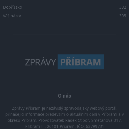
Dobříšsko
332
Váš názor
305
O nás
Zprávy Příbram je nezávislý zpravodajský webový portál,
přinášející informace především o aktuálním dění v Příbrami a v
okresu Příbram. Provozovatel: Radek Ctibor, Smetanova 317,
Příbram III, 26101 Příbram, IČO: 63799731