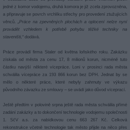
jedné z komor vodojemu, druhá komora je již zcela zprovozněna,
a připravuje se povrch vrchlíku střechy pro provedení ztužujících
věnců.
„Práce na zpevněných plochách a oplocení nelze nyní
provádět vzhledem k potřebě pohybu těžké techniky na
staveništi,“
dodává.
Práce provádí firma Staler od května loňského roku. Zakázku
získala od města za cenu 17, 8 milionů korun, nicméně tuto
částku navýší některé vícepráce. Loni v prosinci rada města
schválila vícepráce za 193 866 korun bez DPH. Jednat by se
mělo o některé práce, které nebyly zahrnuty ve výkazu
původního závazku ze smlouvy – se uvádí jako důvod víceprací.
Ještě předtím v polovině srpna ještě rada města schválila přímé
zadání zakázky a to dokončení technologie vodojemu společnosti
1. SčV a.s. za nabídkovou cenu 663 267 Kč. Celková
rekonstrukce včetně technologie tak město přijde na něco přes