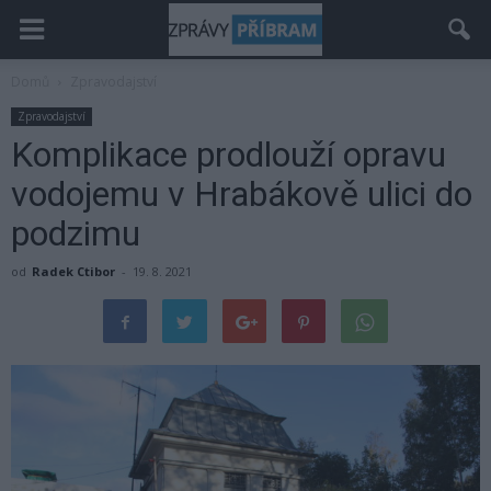
Domů
Zpravodajství
Zpravodajství
Komplikace prodlouží opravu
vodojemu v Hrabákově ulici do
podzimu
od
Radek Ctibor
-
19. 8. 2021