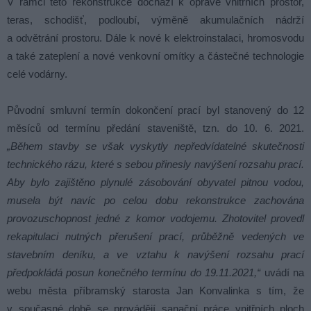
V rámci této rekonstrukce dochází k opravě vnitřních prostor,
teras, schodišť, podloubí, výměně akumulačních nádrží
a odvětrání prostoru. Dále k nové k elektroinstalaci, hromosvodu
a také zateplení a nové venkovní omítky a částečné technologie
celé vodárny.
Původní smluvní termín dokončení prací byl stanovený do 12
měsíců od termínu předání staveniště, tzn. do 10. 6. 2021.
„Během stavby se však vyskytly nepředvídatelné skutečnosti
technického rázu, které s sebou přinesly navýšení rozsahu prací.
Aby bylo zajištěno plynulé zásobování obyvatel pitnou vodou,
musela být navíc po celou dobu rekonstrukce zachována
provozuschopnost jedné z komor vodojemu. Zhotovitel provedl
rekapitulaci nutných přerušení prací, průběžně vedených ve
stavebním deníku, a ve vztahu k navýšení rozsahu prací
předpokládá posun konečného termínu do 19.11.2021,“
uvádí na
webu města příbramský starosta Jan Konvalinka s tím, že
v současné době se provádějí sanační práce vnitřních ploch