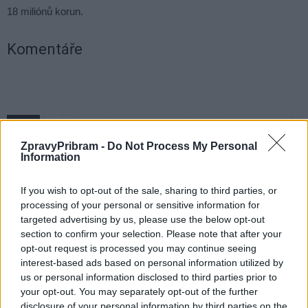
18 miliónů korun.
Komentáře
TAGY
1. SčV
cena
Hrabákova ulice
HUSA
Jan Konvalinka
komplikace
Příbram
prodloužení
rada města
Staler
ZpravyPribram -
Do Not Process My Personal
stavba
vícepráce
vodojem
Information
If you wish to opt-out of the sale, sharing to third parties, or
processing of your personal or sensitive information for
targeted advertising by us, please use the below opt-out
section to confirm your selection. Please note that after your
opt-out request is processed you may continue seeing
interest-based ads based on personal information utilized by
us or personal information disclosed to third parties prior to
your opt-out. You may separately opt-out of the further
Předchozí článek
Následující článek
disclosure of your personal information by third parties on the