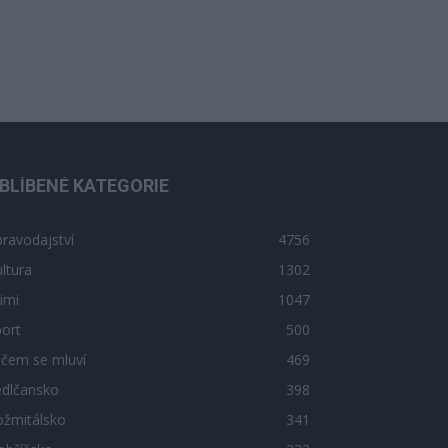
BLÍBENÉ KATEGORIE
ravodajství
4756
ltura
1302
imi
1047
ort
500
 čem se mluví
469
edlčansko
398
ožmitálsko
341