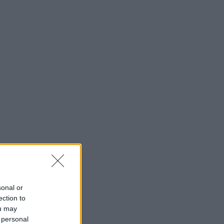
sonal or
ection to
ou may
 personal