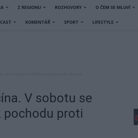
RA
Z REGIONU
ROZHOVORY
O ČEM SE MLUVÍ
DCAST
KOMENTÁŘ
SPORT
LIFESTYLE
otu se koná první ročník pochodu proti rakovině
čína. V sobotu se
k pochodu proti