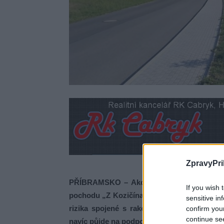
ZpravyPri
PŘÍBRAMSKO – Akce s neobvyklým názvem, 
If you wish 
pochodu „Z Kozičína do Pičína“, který se us
sensitive in
rizika spojené s rakovinou a podpořit pr
confirm you
continue se
navíc půjde na podporu organizace Aliance 