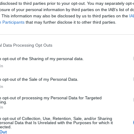
disclosed to third parties prior to your opt-out. You may separately opt-
losure of your personal information by third parties on the IAB’s list of
 v 9 hodin v Kozičíně u lesního hřiště. Po cestě se mohou
. This information may also be disclosed by us to third parties on the
IA
a občerstvení v podobě restauračních zařízení a hospod.
Participants
that may further disclose it to other third parties.
o dobročinný pochod. Bude se jednat o první ročník, ale
l Data Processing Opt Outs
lat tradiční záležitost, ke které se budou lidé pravidelně
o opt-out of the Sharing of my personal data.
ganizačního týmu Tony Schejbal.
In
o opt-out of the Sale of my Personal Data.
In
to opt-out of processing my Personal Data for Targeted
ing.
In
prevence
rakovina
Tony Schejbal
o opt-out of Collection, Use, Retention, Sale, and/or Sharing
ersonal Data that Is Unrelated with the Purposes for which it
lected.
Out