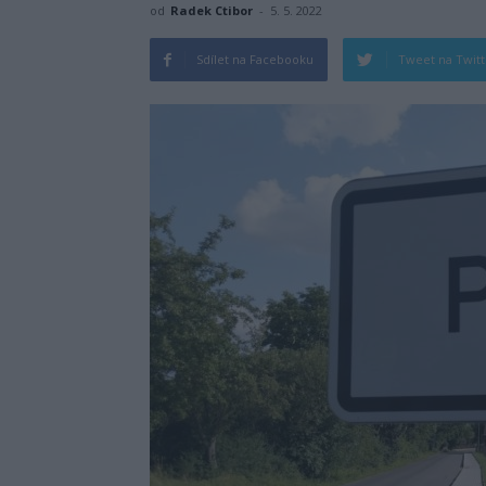
od
Radek Ctibor
-
5. 5. 2022
Sdílet na Facebooku
Tweet na Twit