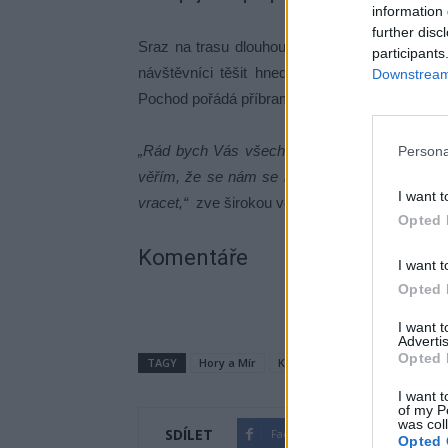
information 
further disc
Sraz na trasu dlouhou zhruba 20 kilometrů je
participants
návštěvníci těšit hned na několik zastávek 
Downstream 
Pochod pořádá příbramský spolek Hory a Mír.
„Rád bych Vás všechny srdečně pozval na tent
Persona
věřím, že se nám se nám podaří z této akce udě
I want t
vracet,“
zve širokou veřejnost člen spolku a or
Opted 
Komentáře
I want t
Opted 
I want 
Advertis
Opted 
TAGY
Hory a Mír
Kozičín
Pičín
pochod
I want t
of my P
was col
SDÍLET
Facebook
Twitter
Opted 