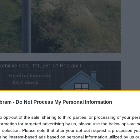
bram -
Do Not Process My Personal Information
za to však s bohulibým účelem, to je první ročník
to opt-out of the sale, sharing to third parties, or processing of your per
kuteční v sobotu 7. května. Cílem akce je upozornit na
formation for targeted advertising by us, please use the below opt-out s
evenci tohoto onemocnění. Veškerý výtěžek z pochodu
r selection. Please note that after your opt-out request is processed y
eing interest-based ads based on personal information utilized by us or
žen s rakovinou prsu.