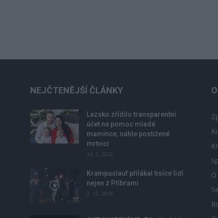
NEJČTENĚJŠÍ ČLÁNKY
O
Lazsko zřídilo transparentní
Zp
účet na pomoc mladé
Ku
mamince, náhle postižené
mrtvicí
Kr
14. 2. 2023
Sp
Krampuslauf přilákal tisíce lidí
O
nejen z Příbrami
S
2. 12. 2016
R