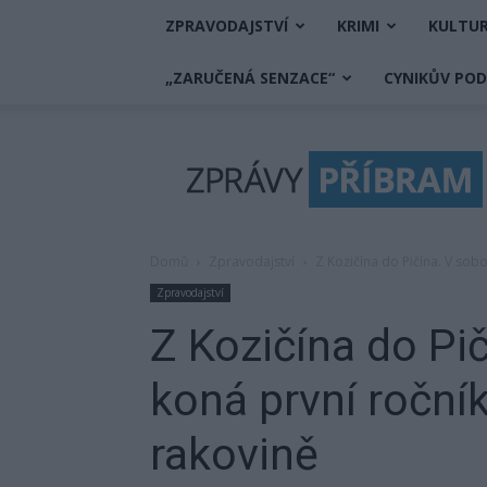
ZPRAVODAJSTVÍ
KRIMI
KULTU
„ZARUČENÁ SENZACE“
CYNIKŮV PO
Zprávy
Příbram
Domů
Zpravodajství
Z Kozičína do Pičína. V sob
Zpravodajství
Z Kozičína do Pi
koná první roční
rakovině