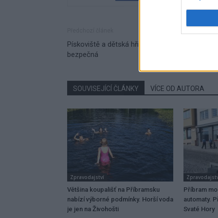
Předchozí článek
Pískoviště a dětská hřiště jsou v Příbrami
bezpečná
SOUVISEJÍCÍ ČLÁNKY
VÍCE OD AUTORA
Zpravodajství
Zpravodajstv
Většina koupališť na Příbramsku
Příbram mo
nabízí výborné podmínky. Horší voda
automaty. Př
je jen na Živohošti
Svaté Hory