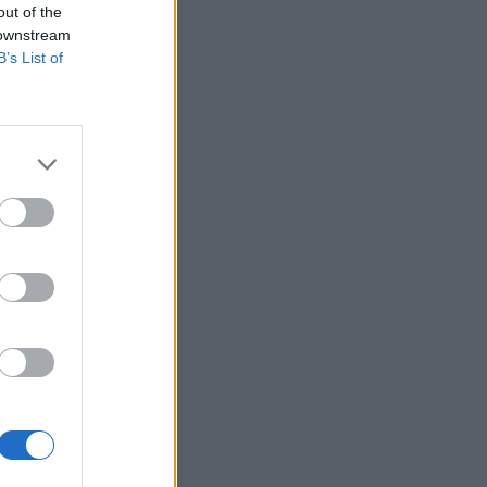
out of the
 downstream
B’s List of