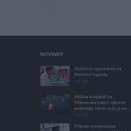
NOVINKY
Obděnice vzpomínaly na
filmovou legendu
6. 8. 2026
Většina koupališť na
Příbramsku nabízí výborné
podmínky. Horší voda je jen...
4. 8. 2026
Příbram modernizuje