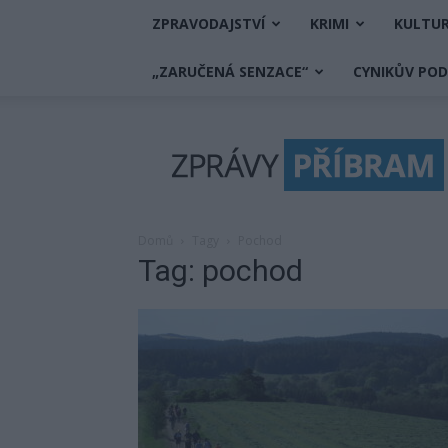
ZPRAVODAJSTVÍ
KRIMI
KULTU
„ZARUČENÁ SENZACE“
CYNIKŮV PO
Zprávy
Příbram
Domů
Tagy
Pochod
Tag: pochod