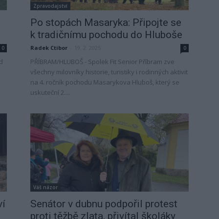
Zpravodajství
Po stopách Masaryka: Připojte se
k tradičnímu pochodu do Hluboše
Radek Ctibor
-
19. 2. 2025
0
0
d
PŘÍBRAM/HLUBOŠ - Spolek Fit Senior Příbram zve
všechny milovníky historie, turistiky i rodinných aktivit
na 4. ročník pochodu Masarykova Hluboš, který se
uskuteční 2....
Váš názor
ví
Senátor v dubnu podpořil protest
proti těžbě zlata, přivítal školáky