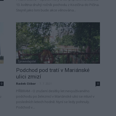
13. května druhý ročník pochodu z Kozičína do Pičína.
Stejně jako loni bude akce věnována...
Zpravodajství
e
Podchod pod tratí v Mariánské
ulici zmizí
Radek Ctibor
-
7. 7. 2021
0
0
PŘÍBRAM - O zrušení desítky let nevyužívaného
u
podchodu po železnicí v Mariánské ulici se mluví v
posledních letech hodně. Nyní se ledy pohnuly.
Podchod v...