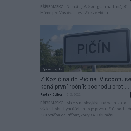
PŘÍBRAMSKO - Nemáte ještě program na 1. máje?
Máme pro Vás dva tipy... Více ve videu.
Zpravodajství
Z Kozičína do Pičína. V sobotu s
koná první ročník pochodu proti...
Radek Ctibor
-
5. 5. 2022
PŘÍBRAMSKO - Akce s neobvyklým názvem, za to
však s bohulibým účelem, to je první ročník pochod
"Z Kozičína do Pičína", který se uskuteční...