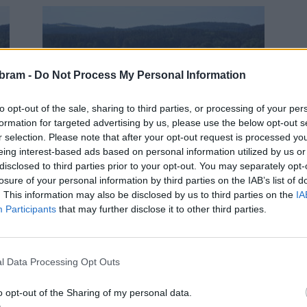
bram -
Do Not Process My Personal Information
to opt-out of the sale, sharing to third parties, or processing of your per
Sedlčansko
formation for targeted advertising by us, please use the below opt-out s
Do Prčice vyrazí pochodníci až
r selection. Please note that after your opt-out request is processed y
k
příští rok
eing interest-based ads based on personal information utilized by us or
disclosed to third parties prior to your opt-out. You may separately opt-
Martin Poulíček
-
12. 5. 2020
0
losure of your personal information by third parties on the IAB’s list of
0
PRAHA/SEDLEC – PRČICE – Pandemie koronaviru
. This information may also be disclosed by us to third parties on the
IA
definitivně přeruší řadu ročníků slavného pochodu
iru
Participants
that may further disclose it to other third parties.
Praha – Prčice. Letošní ročník se neuskuteční a do
Prčice se příznivci...
ě
l Data Processing Opt Outs
o opt-out of the Sharing of my personal data.