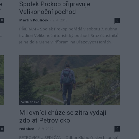
e
Spolek Prokop připravuje
F
Velikonoční pochod
Martin Poulíček
-
2. 4. 2018
0
0
PŘÍBRAM – Spolek Prokop pořádá v sobotu 7. dubna
s.
tradiční Velikonoční turistický pochod. Sraz účastníků
je na dole Marie v Příbrami na Březových Horách...
Sedlčansko
Milovníci chůze se zítra vydají
zdolat Petrovicko
redakce
-
8. 9. 2017
0
0
PETROVICE U SEDLČAN – Odbor Klubu českých turistů