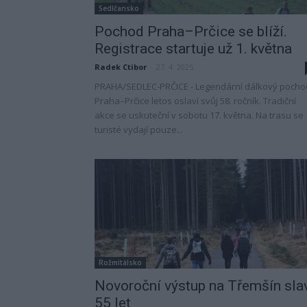
Sedlčansko
Pochod Praha–Prčice se blíží.
Registrace startuje už 1. května
Radek Ctibor
-
27. 4. 2025
PRAHA/SEDLEC-PRČICE - Legendární dálkový pocho
Praha–Prčice letos oslaví svůj 58. ročník. Tradiční
akce se uskuteční v sobotu 17. května. Na trasu se
turisté vydají pouze...
Rožmitálsko
Novoroční výstup na Třemšín sla
55 let