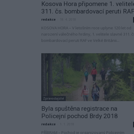
Kosova Hora připomene 1. velitel
311. čs. bombardovací peruti RA
redakce
-
18. 4. 2018
KOSOVA HORA – V letošním roce uplyne 120 let od
narození válečného hrdiny, 1. velitele slavné 311. č
bombardovací peruti RAF ve Velké Británii...
Zpravodajství
Byla spuštěna registrace na
Policejní pochod Brdy 2018
redakce
-
1. 1. 2018
PŘÍBRAM – Pochod je organizovaný Policejním