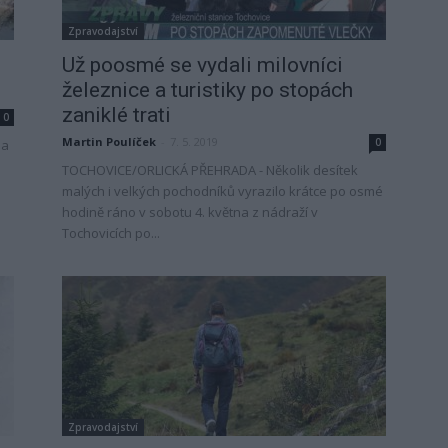
Zpravodajství
Už poosmé se vydali milovníci
železnice a turistiky po stopách
zaniklé trati
0
Martin Poulíček
-
7. 5. 2019
0
la
TOCHOVICE/ORLICKÁ PŘEHRADA - Několik desítek
malých i velkých pochodníků vyrazilo krátce po osmé
hodině ráno v sobotu 4. května z nádraží v
Tochovicích po...
Zpravodajství