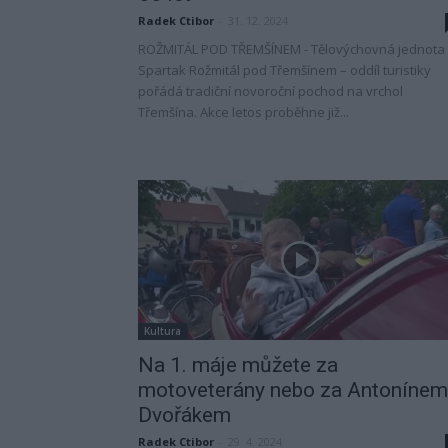
Radek Ctibor
-
31. 12. 2024
ROŽMITÁL POD TŘEMŠÍNEM - Tělovýchovná jednota
Spartak Rožmitál pod Třemšínem – oddíl turistiky
pořádá tradiční novoroční pochod na vrchol
Třemšína. Akce letos proběhne již...
Kultura
Na 1. máje můžete za
motoveterány nebo za Antonínem
Dvořákem
Radek Ctibor
-
29. 4. 2024