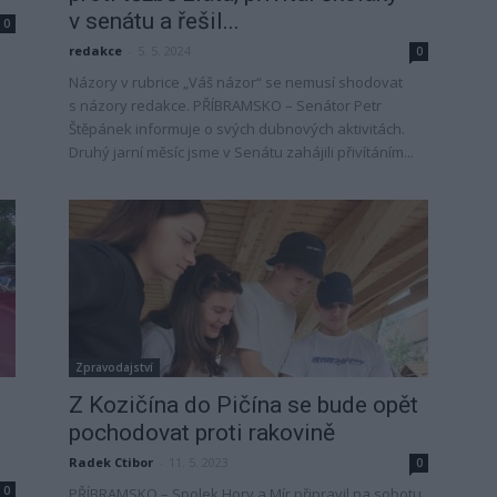
v senátu a řešil...
0
redakce
-
5. 5. 2024
0
Názory v rubrice „Váš názor“ se nemusí shodovat
s názory redakce. PŘÍBRAMSKO – Senátor Petr
Štěpánek informuje o svých dubnových aktivitách.
Druhý jarní měsíc jsme v Senátu zahájili přivítáním...
Zpravodajství
Z Kozičína do Pičína se bude opět
pochodovat proti rakovině
Radek Ctibor
-
11. 5. 2023
0
0
PŘÍBRAMSKO – Spolek Hory a Mír připravil na sobotu