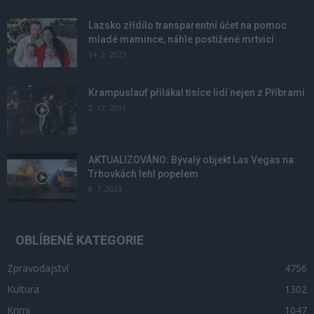
Lazsko zřídilo transparentní účet na pomoc
mladé mamince, náhle postižené mrtvicí
14. 2. 2023
Krampuslauf přilákal tisíce lidí nejen z Příbrami
2. 12. 2016
AKTUALIZOVÁNO: Bývalý objekt Las Vegas na
Trhovkách lehl popelem
8. 7. 2023
OBLÍBENÉ KATEGORIE
Zpravodajství
4756
Kultura
1302
Krimi
1047