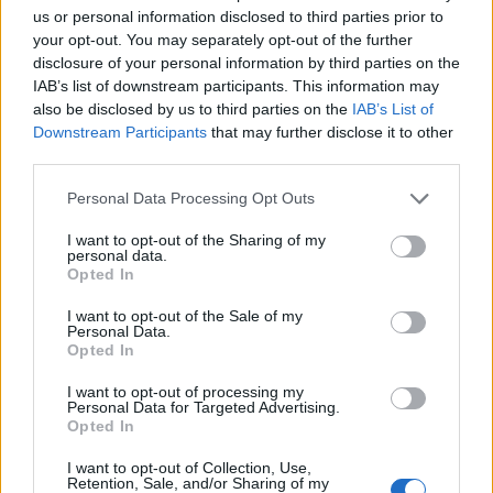
us or personal information disclosed to third parties prior to
your opt-out. You may separately opt-out of the further
disclosure of your personal information by third parties on the
IAB’s list of downstream participants. This information may
also be disclosed by us to third parties on the
IAB’s List of
Předchozí článek
Následující článek
Downstream Participants
that may further disclose it to other
Milan Peroutka přiletí o víkendu
Kvůli nepříznivému počasí se
third parties.
do HogoFogo divadla na
v Milínské bude pracovat i v noci
perutích
Personal Data Processing Opt Outs
I want to opt-out of the Sharing of my
personal data.
SOUVISEJÍCÍ ČLÁNKY
Opted In
VÍCE OD AUTORA
I want to opt-out of the Sale of my
Personal Data.
Opted In
Většina koupališť na Příbramsku nabízí
výborné podmínky. Horší voda je jen na
I want to opt-out of processing my
Živohošti
Personal Data for Targeted Advertising.
Zpravodajství
Opted In
Příbram modernizuje parkovací automaty.
I want to opt-out of Collection, Use,
Přibudou i tři nové poblíž Svaté Hory
Retention, Sale, and/or Sharing of my