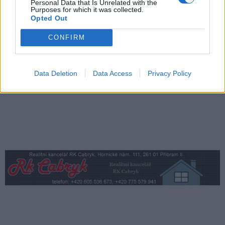
Personal Data that Is Unrelated with the
Purposes for which it was collected.
Zpravodajství
Opted Out
Středočeský kraj upravil pravidla soutěže.
CONFIRM
Obce nově získají body i za předcházení
vzniku odpadu
Zpravodajství
Data Deletion
Data Access
Privacy Policy