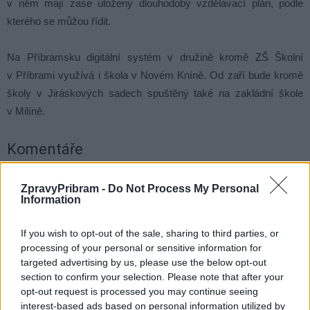
v něm mají zase uložený dlouhodobý vzdělávací plán, podle
kterého se můžou řídit.
Na Příbramsku digitální systém v družině kromě ZŠ Školní
v Příbrami využívá i škola v Novém Kníně. Od zaří bude kromě
školy v Jiráskových sadech spuštěný také na zakládní škole
v Milíně.
Komentáře
ZpravyPribram -
Do Not Process My Personal
Information
TAGY
digitalizace
družina
Jiráskovy sady
Milín
Nový Knín
If you wish to opt-out of the sale, sharing to third parties, or
Školní
základní škola
processing of your personal or sensitive information for
targeted advertising by us, please use the below opt-out
section to confirm your selection. Please note that after your
opt-out request is processed you may continue seeing
interest-based ads based on personal information utilized by