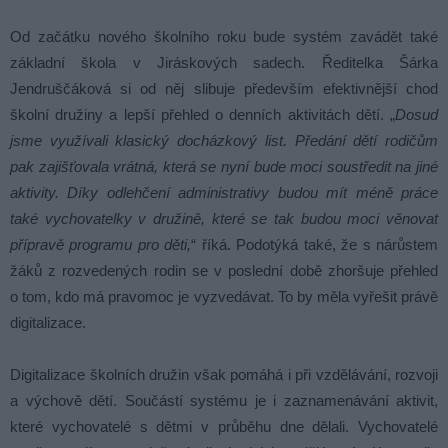
Od začátku nového školního roku bude systém zavádět také
základní škola v Jiráskových sadech. Ředitelka Šárka
Jendruščáková si od něj slibuje především efektivnější chod
školní družiny a lepší přehled o denních aktivitách dětí. „
Dosud
jsme využívali klasický docházkový list. Předání dětí rodičům
pak zajišťovala vrátná, která se nyní bude moci soustředit na jiné
aktivity. Díky odlehčení administrativy budou mít méně práce
také vychovatelky v družině, které se tak budou moci věnovat
přípravě programu pro děti,
“ říká. Podotýká také, že s nárůstem
žáků z rozvedených rodin se v poslední době zhoršuje přehled
o tom, kdo má pravomoc je vyzvedávat. To by měla vyřešit právě
digitalizace.
Digitalizace školních družin však pomáhá i při vzdělávání, rozvoji
a výchově dětí. Součástí systému je i zaznamenávání aktivit,
které vychovatelé s dětmi v průběhu dne dělali. Vychovatelé