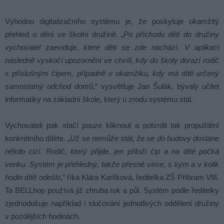
Výhodou digitalizačního systému je, že poskytuje okamžitý
přehled o dění ve školní družině. „
Po příchodu dětí do družiny
vychovatel zaeviduje, které děti se zde nachází. V aplikaci
následně vyskočí upozornění ve chvíli, kdy do školy dorazí rodič
s příslušným čipem, případně v okamžiku, kdy má dítě určený
samostatný odchod domů
,“ vysvětluje Jan Šulák, bývalý učitel
informatiky na základní škole, který u zrodu systému stál.
Vychovateli pak stačí pouze kliknout a potvrdit tak propuštění
konkrétního dítěte. „
Už se nemůže stát, že se do budovy dostane
někdo cizí. Rodič, který přijde, jen přiloží čip a na dítě počká
venku. Systém je přehledný, takže přesně víme, s kým a v kolik
hodin dítě odešlo
,“ říká Klára Karlíková, ředitelka ZŠ Příbram VIII.
Ta BELLhop používá již zhruba rok a půl. Systém podle ředitelky
zjednodušuje například i slučování jednotlivých oddělení družiny
v pozdějších hodinách.