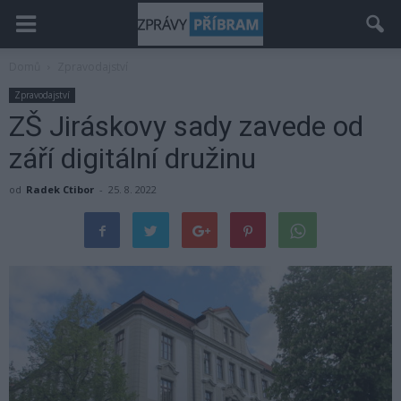
Domů
Zpravodajství
Zpravodajství
ZŠ Jiráskovy sady zavede od
září digitální družinu
od
Radek Ctibor
-
25. 8. 2022