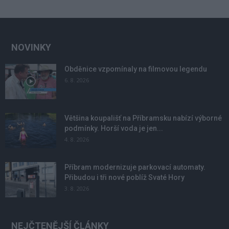
NOVINKY
Obděnice vzpomínaly na filmovou legendu
6. 8. 2026
Většina koupališť na Příbramsku nabízí výborné
podmínky. Horší voda je jen...
4. 8. 2026
Příbram modernizuje parkovací automaty.
Přibudou i tři nové poblíž Svaté Hory
3. 8. 2026
NEJČTENĚJŠÍ ČLÁNKY