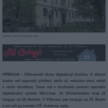
Základní škola Jiráskovy sady.
PŘÍBRAM – Příbramské školy digitalizují družinu. O dětech
budou mít naprostý přehled, takže už nebudou moci odejít
s cizím člověkem. Tomu má v družinách pomoci speciální
digitalizační systém BELLhop. Ve Středočeském kraji již
funguje na 28 školách. V Příbrami pak funguje na ZŠ Školní
a od zaří jej zavede i ZŠ Jiráskovy sady.