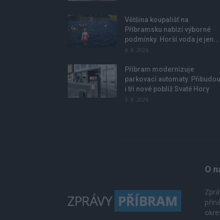
Většina koupališť na
Příbramsku nabízí výborné
podmínky. Horší voda je jen...
4. 8. 2026
Příbram modernizuje
parkovací automaty. Přibudo
i tři nové poblíž Svaté Hory
3. 8. 2026
O n
Zprá
přin
okre