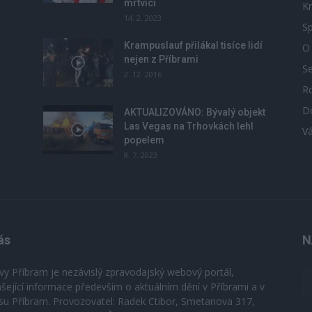
mrtvicí
Kr
14. 2. 2023
Sp
Krampuslauf přilákal tisíce lidí
O
nejen z Příbrami
S
2. 12. 2016
R
D
u
AKTUALIZOVÁNO: Bývalý objekt
Las Vegas na Trhovkách lehl
V
popelem
8. 7. 2023
ás
N
vy Příbram je nezávislý zpravodajský webový portál,
ášející informace především o aktuálním dění v Příbrami a v
su Příbram. Provozovatel: Radek Ctibor, Smetanova 317,