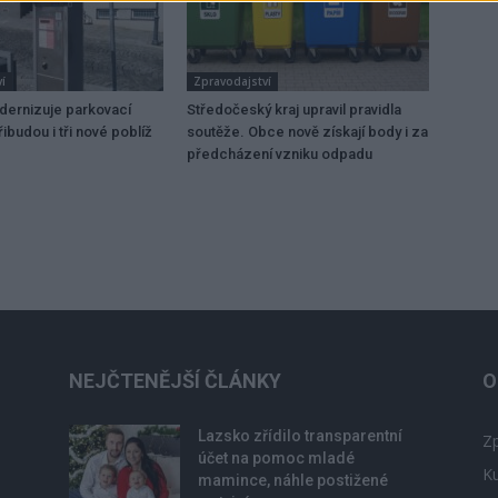
í
Zpravodajství
dernizuje parkovací
Středočeský kraj upravil pravidla
ibudou i tři nové poblíž
soutěže. Obce nově získají body i za
předcházení vzniku odpadu
NEJČTENĚJŠÍ ČLÁNKY
O
Lazsko zřídilo transparentní
Zp
účet na pomoc mladé
Ku
mamince, náhle postižené