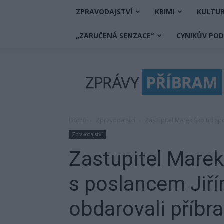
ZPRAVODAJSTVÍ
KRIMI
KULTU
„ZARUČENÁ SENZACE“
CYNIKŮV PO
Zprávy
Příbram
Domů
Zpravodajství
Zastupitel Marek Školud sp
Zpravodajství
Zastupitel Mare
s poslancem Jiř
obdarovali příbr