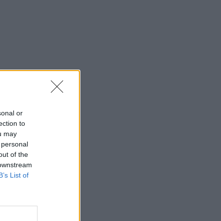
sonal or
ection to
ou may
 personal
out of the
 downstream
B’s List of