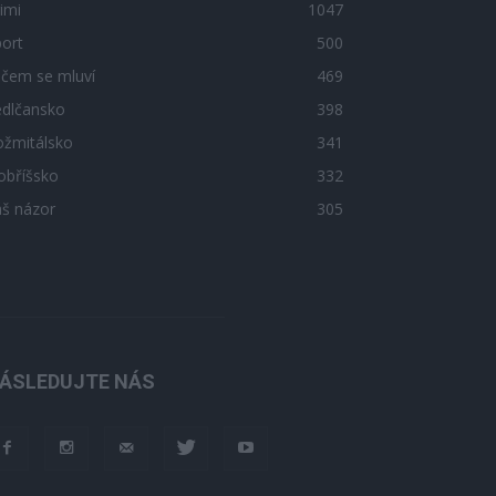
imi
1047
ort
500
 čem se mluví
469
edlčansko
398
ožmitálsko
341
obříšsko
332
áš názor
305
ÁSLEDUJTE NÁS