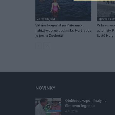
Zpravodajství
Zpravodajstv
Většina koupališť na Příbramsku
Příbram mo
nabízí výborné podmínky. Horší voda
automaty. Př
je jen na Živohošti
Svaté Hory
NOVINKY
Obděnice vzpomínaly na
filmovou legendu
6. 8. 2026