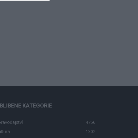
BLÍBENÉ KATEGORIE
ravodajství
4756
ltura
1302