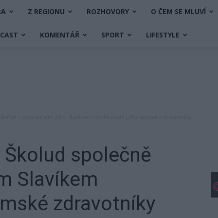
RA
Z REGIONU
ROZHOVORY
O ČEM SE MLUVÍ
DCAST
KOMENTÁŘ
SPORT
LIFESTYLE
olečně s poslancem Jiřím Slavíkem obdarovali příbramské zdravotníky
k Školud společně
ím Slavíkem
amské zdravotníky