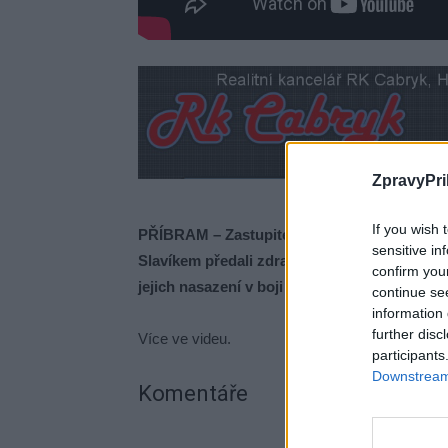
ZpravyPri
If you wish 
PŘÍBRAM – Zastupitel města Marek Školoud 
sensitive in
Slavíkem předali zdravotníkům v příbramské
confirm you
jejich nasazení v boji s covidem…
continue se
information 
further disc
Více ve videu.
participants
Downstream 
Komentáře