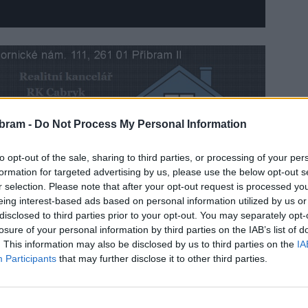
bram -
Do Not Process My Personal Information
to opt-out of the sale, sharing to third parties, or processing of your per
společně s poslancem a starostou Votic Jiřím
formation for targeted advertising by us, please use the below opt-out s
 nemocnici malý dárek jako výraz díků a podpory za
r selection. Please note that after your opt-out request is processed y
eing interest-based ads based on personal information utilized by us or
disclosed to third parties prior to your opt-out. You may separately opt-
losure of your personal information by third parties on the IAB’s list of
. This information may also be disclosed by us to third parties on the
IA
Participants
that may further disclose it to other third parties.