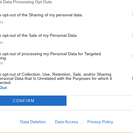
l Data Processing Opt Outs
o opt-out of the Sharing of my personal data.
oud
Oblastní nemocnice Příbram
Vánoce
zdravotníci
In
o opt-out of the Sale of my Personal Data.
In
to opt-out of processing my Personal Data for Targeted
ing.
Následující článek
In
Vánoce s Alžbětou, film Karla Kachyni zachycuje
Příbram na konci 60. let
o opt-out of Collection, Use, Retention, Sale, and/or Sharing
ersonal Data that Is Unrelated with the Purposes for which it
lected.
Out
CONFIRM
Data Deletion
Data Access
Privacy Policy