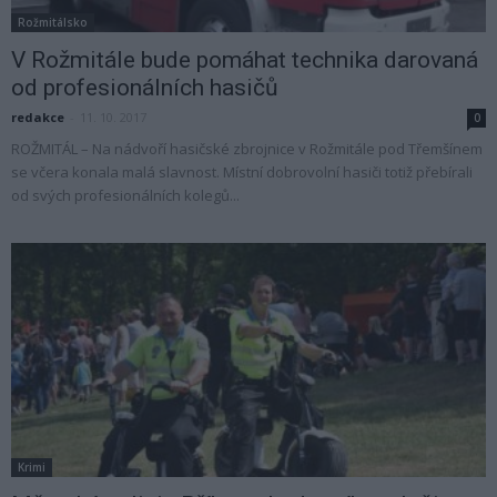
Rožmitálsko
V Rožmitále bude pomáhat technika darovaná
od profesionálních hasičů
redakce
-
11. 10. 2017
0
ROŽMITÁL – Na nádvoří hasičské zbrojnice v Rožmitále pod Třemšínem
se včera konala malá slavnost. Místní dobrovolní hasiči totiž přebírali
od svých profesionálních kolegů...
Krimi