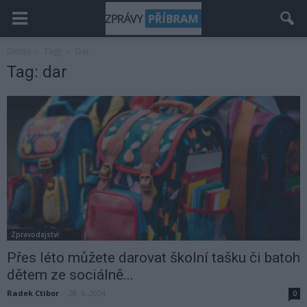
Domů
Tagy
Dar
Tag: dar
Zpravodajství
Přes léto můžete darovat školní tašku či batoh
dětem ze sociálně...
Radek Ctibor
-
28. 6. 2024
0