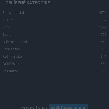
OBLÍBENÉ KATEGORIE
Zpravodajství
4756
Kultura
1302
Krimi
1047
Sport
500
O čem se mluví
469
Sedlčansko
398
Rožmitálsko
341
Dobříšsko
332
Váš názor
305