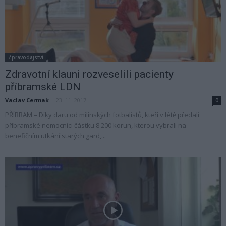
Zpravodajství
Zdravotní klauni rozveselili pacienty
příbramské LDN
Vaclav Cermak
-
23. 11. 2017
0
PŘÍBRAM – Díky daru od milínských fotbalistů, kteří v létě předali
příbramské nemocnici částku 8 200 korun, kterou vybrali na
benefičním utkání starých gard,...