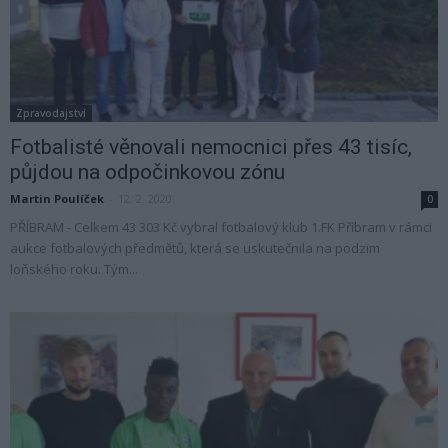
Zpravodajství
Fotbalisté věnovali nemocnici přes 43 tisíc,
půjdou na odpočinkovou zónu
Martin Poulíček
-
12. 2. 2020
0
PŘÍBRAM - Celkem 43 303 Kč vybral fotbalový klub 1.FK Příbram v rámci
aukce fotbalových předmětů, která se uskutečnila na podzim
loňského roku. Tým...