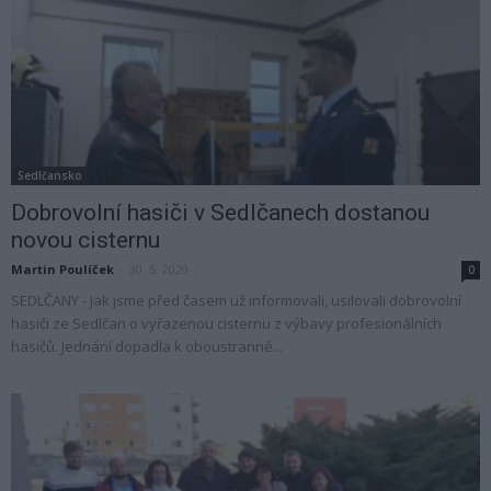
Sedlčansko
Dobrovolní hasiči v Sedlčanech dostanou
novou cisternu
Martin Poulíček
-
30. 5. 2020
0
SEDLČANY - Jak jsme před časem už informovali, usilovali dobrovolní
hasiči ze Sedlčan o vyřazenou cisternu z výbavy profesionálních
hasičů. Jednání dopadla k oboustranné...