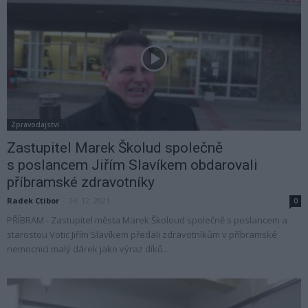
Zpravodajství
Zastupitel Marek Školud společně
s poslancem Jiřím Slavíkem obdarovali
příbramské zdravotníky
Radek Ctibor
-
24. 12. 2021
0
PŘÍBRAM - Zastupitel města Marek Školoud společně s poslancem a
starostou Votic Jiřím Slavíkem předali zdravotníkům v příbramské
nemocnici malý dárek jako výraz díků...