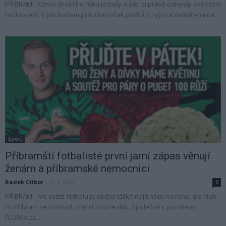
PŘÍBRAM - Konec školního roku je tady a děti si právě odnesly své roční
hodnocení. S příchodem prázdnin však přichází i výzva zaměřená na...
Sport
Příbramští fotbalisté první jarní zápas věnují
ženám a příbramské nemocnici
Radek Ctibor
-
7. 3. 2024
0
PŘÍBRAM – Ve světě fotbalu je občas těžké najít něco nového, ale klub
FK Příbram se rozhodl změnit tuto realitu. Společně s portálem
FLOREA.cz...