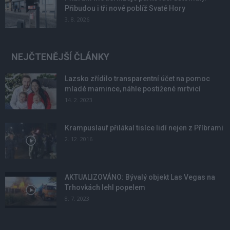
Přibudou i tři nové poblíž Svaté Hory
3. 8. 2026
NEJČTENĚJŠÍ ČLÁNKY
Lazsko zřídilo transparentní účet na pomoc
mladé mamince, náhle postižené mrtvicí
14. 2. 2023
Krampuslauf přilákal tisíce lidí nejen z Příbrami
2. 12. 2016
AKTUALIZOVÁNO: Bývalý objekt Las Vegas na
Trhovkách lehl popelem
8. 7. 2023