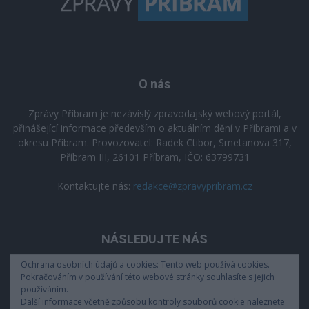
O nás
Zprávy Příbram je nezávislý zpravodajský webový portál,
přinášející informace především o aktuálním dění v Příbrami a v
okresu Příbram. Provozovatel: Radek Ctibor, Smetanova 317,
Příbram III, 26101 Příbram, IČO: 63799731
Kontaktujte nás:
redakce@zpravypribram.cz
NÁSLEDUJTE NÁS
Ochrana osobních údajů a cookies: Tento web používá cookies.
Pokračováním v používání této webové stránky souhlasíte s jejich
používáním.
Další informace včetně způsobu kontroly souborů cookie naleznete