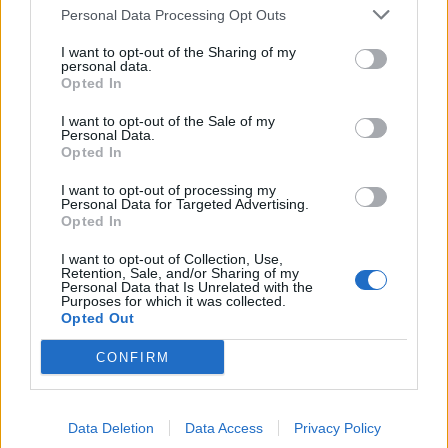
Personal Data Processing Opt Outs
I want to opt-out of the Sharing of my
personal data.
Opted In
I want to opt-out of the Sale of my
Personal Data.
Opted In
I want to opt-out of processing my
Personal Data for Targeted Advertising.
Opted In
Zpravodajství
I want to opt-out of Collection, Use,
Zeď Březohorského hřbitova se už opravuje
Retention, Sale, and/or Sharing of my
Personal Data that Is Unrelated with the
redakce
-
21. 12. 2017
0
Purposes for which it was collected.
Opted Out
PŘÍBRAM – Minulý týden začala dlouho diskutovaná oprava zdi
Březohorského hřbitova. Pokud to počasí dovolí, měly by stavební
CONFIRM
práce skončit ještě do konce letošního...
Data Deletion
Data Access
Privacy Policy