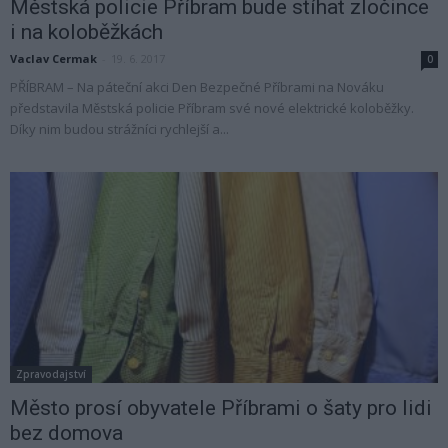
Městská policie Příbram bude stíhat zločince
i na koloběžkách
Vaclav Cermak
-
19. 6. 2017
0
PŘÍBRAM – Na páteční akci Den Bezpečné Příbrami na Nováku
představila Městská policie Příbram své nové elektrické koloběžky.
Díky nim budou strážníci rychlejší a...
Zpravodajství
Město prosí obyvatele Příbrami o šaty pro lidi
bez domova