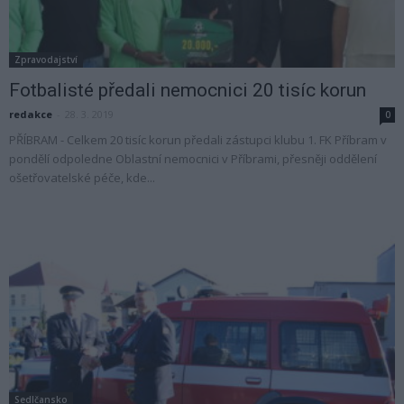
Zpravodajství
Fotbalisté předali nemocnici 20 tisíc korun
redakce
-
28. 3. 2019
0
PŘÍBRAM - Celkem 20 tisíc korun předali zástupci klubu 1. FK Příbram v
pondělí odpoledne Oblastní nemocnici v Příbrami, přesněji oddělení
ošetřovatelské péče, kde...
Sedlčansko