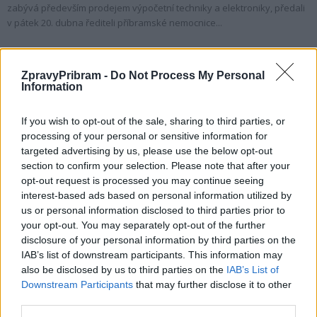
zabývá především prodejem výpočetní techniky a elektroniky, předali
v pátek 20. dubna řediteli příbramské nemocnice...
ZpravyPribram -
Do Not Process My Personal
Information
If you wish to opt-out of the sale, sharing to third parties, or
processing of your personal or sensitive information for
targeted advertising by us, please use the below opt-out
section to confirm your selection. Please note that after your
opt-out request is processed you may continue seeing
interest-based ads based on personal information utilized by
Zpravodajství
us or personal information disclosed to third parties prior to
Zaměstnanci mezi sebou vybrali 10 tisíc,
your opt-out. You may separately opt-out of the further
věnovali je příbramské nemocnici
disclosure of your personal information by third parties on the
IAB’s list of downstream participants. This information may
redakce
-
17. 2. 2018
0
also be disclosed by us to third parties on the
IAB’s List of
PŘÍBRAM – Nejen na dětské oddělení, ale i na léčebnu dlouhodobě
Downstream Participants
that may further disclose it to other
nemocných myslí štědří dárci, kteří podporují příbramskou nemocnicí.
third parties.
Ve čtvrtek 15. února došlo...