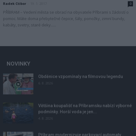
Radek Ctibor
-
19. 1. 2017
0
PŘÍBRAM – Vedení města se obrací na obyvatele Příbrami s žádostí o
pomoc. Máte doma přebytečné čepice, šály, ponožky, zimní bundy,
kabáty, svetry, staré deky......
NOVINKY
Obděnice vzpomínaly na filmovou legendu
6. 8. 2026
Většina koupališť na Příbramsku nabízí výborné
podmínky. Horší voda je jen...
4. 8. 2026
Příbram modernizuje parkovací automaty.