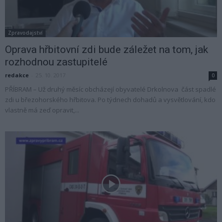
Zpravodajství
Oprava hřbitovní zdi bude záležet na tom, jak
rozhodnou zastupitelé
redakce
-
25. 10. 2017
0
PŘÍBRAM – Už druhý měsíc obcházejí obyvatelé Drkolnova část spadlé
zdi u březohorského hřbitova. Po týdnech dohadů a vysvětlování, kdo
vlastně má zeď opravit,...