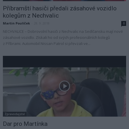
Příbramští hasiči předali zásahové vozidlo
kolegům z Nechvalic
Martin Poulíček
-
28. 9. 2018
0
NECHVALICE – Dobrovolní hasiči z Nechvalic na Sedlčansku mají nové
zásahové vozidlo. Získali ho od svých profesionálních kolegů
z Příbrami. Automobil Nissan Patrol si převzali ve...
Zpravodajství
Dar pro Martínka