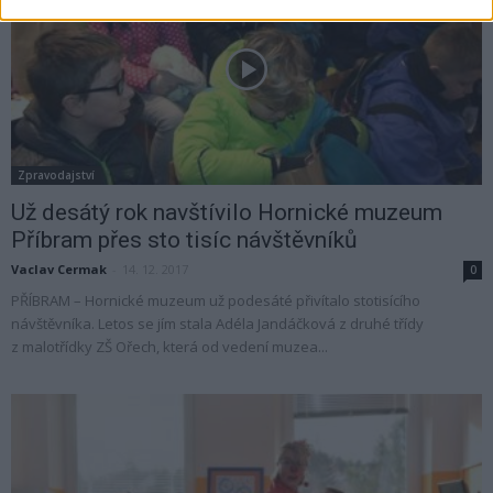
Zpravodajství
Už desátý rok navštívilo Hornické muzeum
Příbram přes sto tisíc návštěvníků
Vaclav Cermak
-
14. 12. 2017
0
PŘÍBRAM – Hornické muzeum už podesáté přivítalo stotisícího
návštěvníka. Letos se jím stala Adéla Jandáčková z druhé třídy
z malotřídky ZŠ Ořech, která od vedení muzea...