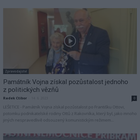
Zpravodajství
Památník Vojna získal pozůstalost jednoho
z politických vězňů
Radek Ctibor
-
14. 6. 2023
0
LEŠETICE - Památník Vojna získal pozůstalost po Františku Ottovi,
potomku podnikatelské rodiny Ottů z Rakovníka, který byl, jako mnoho
jiných nespravedlivě odsouzený komunistickým režimem...