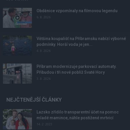
Obděnice vzpomínaly na filmovou legendu
6. 8. 2026
Většina koupališť na Příbramsku nabízí výborné
podmínky. Horší voda je jen...
4. 8. 2026
Příbram modernizuje parkovací automaty.
Přibudou i tři nové poblíž Svaté Hory
3. 8. 2026
NEJČTENĚJŠÍ ČLÁNKY
Lazsko zřídilo transparentní účet na pomoc
mladé mamince, náhle postižené mrtvicí
14. 2. 2023