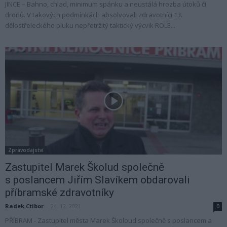
JINCE – Bahno, chlad, minimum spánku a neustálá hrozba útoků či
dronů. V takových podmínkách absolvovali zdravotníci 13.
dělostřeleckého pluku nepřetržitý taktický výcvik ROLE...
Zpravodajství
Zastupitel Marek Školud společně
s poslancem Jiřím Slavíkem obdarovali
příbramské zdravotníky
Radek Ctibor
-
24. 12. 2021
0
PŘÍBRAM - Zastupitel města Marek Školoud společně s poslancem a