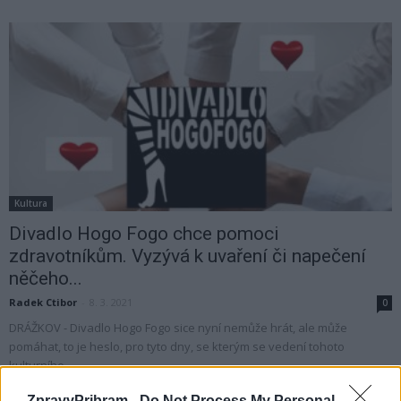
Kultura
Divadlo Hogo Fogo chce pomoci
zdravotníkům. Vyzývá k uvaření či napečení
něčeho...
Radek Ctibor
-
8. 3. 2021
0
DRÁŽKOV - Divadlo Hogo Fogo sice nyní nemůže hrát, ale může
pomáhat, to je heslo, pro tyto dny, se kterým se vedení tohoto
kulturního...
ZpravyPribram -
Do Not Process My Personal