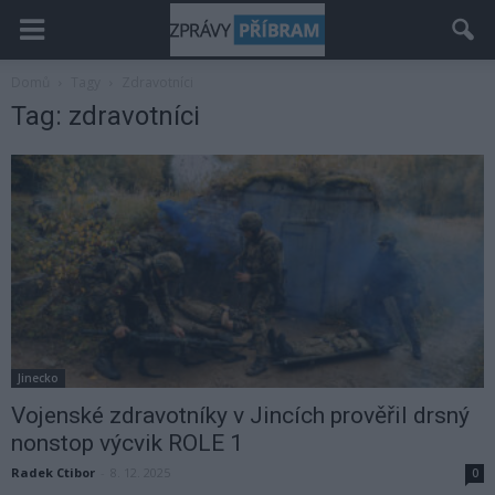
Domů
Tagy
Zdravotníci
Tag: zdravotníci
Jinecko
Vojenské zdravotníky v Jincích prověřil drsný
nonstop výcvik ROLE 1
Radek Ctibor
-
8. 12. 2025
0