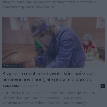
starostou Votic Jiřím Slavíkem předali zdravotníkům v příbramské
nemocnici malý dárek jako výraz díků...
Zpravodajství
Kraj zatím nechce zdravotníkům nařizovat
pracovní povinnost, ale prosí je o pomoc....
Radek Ctibor
-
29. 11. 2021
0
STŘEDNÍ ČECHY - Situace s koronavirem se nelepší, spíš naopak.
Středočeská hejtmanka Petra Pecková (STAN) se proto
prostřednictvím otevřeného dopisu obrací na zdravotníky a...