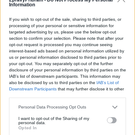
Information
If you wish to opt-out of the sale, sharing to third parties, or
processing of your personal or sensitive information for
targeted advertising by us, please use the below opt-out
section to confirm your selection. Please note that after your
opt-out request is processed you may continue seeing
interest-based ads based on personal information utilized by
us or personal information disclosed to third parties prior to
Rozhovory
your opt-out. You may separately opt-out of the further
disclosure of your personal information by third parties on the
Stanislav Holobrada: Pro zdravotníky byl
IAB’s list of downstream participants. This information may
uplynulý rok velmi náročný
also be disclosed by us to third parties on the
IAB’s List of
Radek Ctibor
-
10. 1. 2021
0
Downstream Participants
that may further disclose it to other
third parties.
PŘÍBRAM - Pro zdravotníky byl uplynulý rok velmi náročný, hodnotí rok
2020 ředitel Oblastní nemocnice Příbram Stanislav Holobrada. V
Personal Data Processing Opt Outs
nejbližších dnech vám ještě přineseme obsáhlý...
I want to opt-out of the Sharing of my
personal data.
Opted In