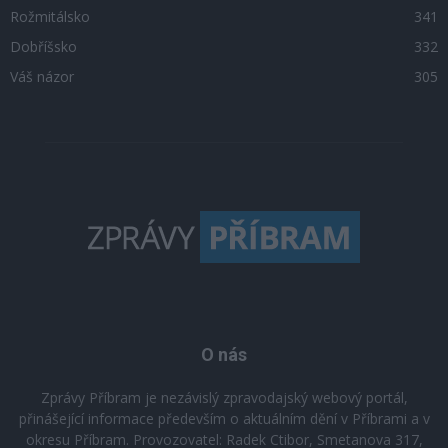
Rožmitálsko
341
Dobříšsko
332
Váš názor
305
O nás
Zprávy Příbram je nezávislý zpravodajský webový portál,
přinášející informace především o aktuálním dění v Příbrami a v
okresu Příbram. Provozovatel: Radek Ctibor, Smetanova 317,