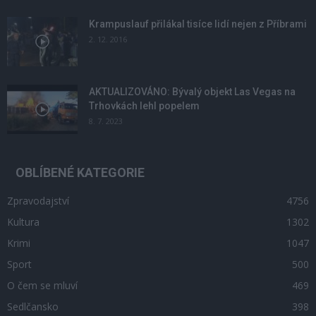
Krampuslauf přilákal tisíce lidí nejen z Příbrami
2. 12. 2016
AKTUALIZOVÁNO: Bývalý objekt Las Vegas na
Trhovkách lehl popelem
8. 7. 2023
OBLÍBENÉ KATEGORIE
Zpravodajství
4756
Kultura
1302
Krimi
1047
Sport
500
O čem se mluví
469
Sedlčansko
398