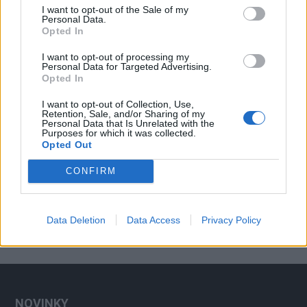
I want to opt-out of the Sale of my
Personal Data.
Opted In
I want to opt-out of processing my
Personal Data for Targeted Advertising.
Opted In
I want to opt-out of Collection, Use,
Zpravodajství
Retention, Sale, and/or Sharing of my
Personal Data that Is Unrelated with the
O děti hasičů, policistů, záchranářů a lékařů je
Purposes for which it was collected.
Opted Out
postaráno
redakce
-
27. 3. 2020
0
CONFIRM
PŘÍBRAM - S uzavřením základních a mateřských škol vyvstal problém
s hlídáním. Jsou profese, které nemohou zůstávat doma. O děti hasičů,
policistů, záchranářů a...
Data Deletion
Data Access
Privacy Policy
NOVINKY