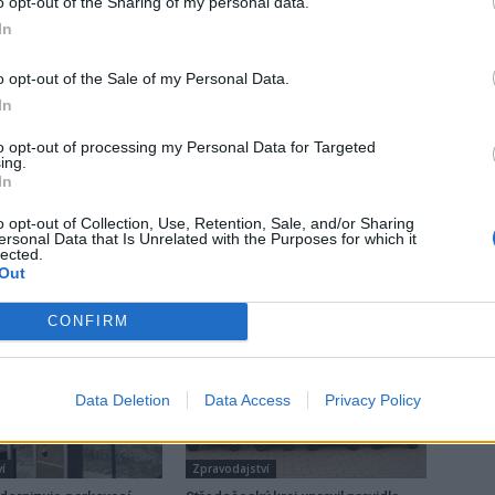
o opt-out of the Sharing of my personal data.
In
o opt-out of the Sale of my Personal Data.
In
Následující článek
to opt-out of processing my Personal Data for Targeted
ing.
Jince získaly dotaci na střechu pro jedinečnou
In
historickou huť
o opt-out of Collection, Use, Retention, Sale, and/or Sharing
ersonal Data that Is Unrelated with the Purposes for which it
lected.
Out
CONFIRM
Data Deletion
Data Access
Privacy Policy
í
Zpravodajství