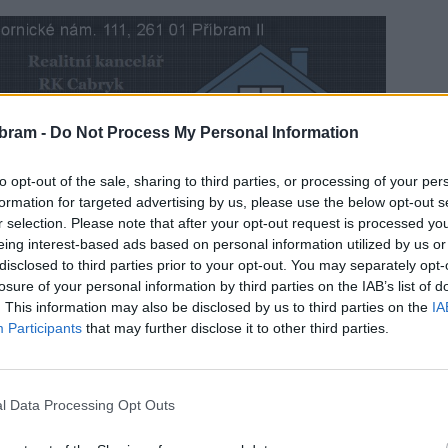
bram -
Do Not Process My Personal Information
to opt-out of the sale, sharing to third parties, or processing of your per
lší ročník akce Route 66, která se uskuteční v sobotu
formation for targeted advertising by us, please use the below opt-out s
r selection. Please note that after your opt-out request is processed y
eing interest-based ads based on personal information utilized by us or
vy, se dozvíte v reportáži.
disclosed to third parties prior to your opt-out. You may separately opt-
losure of your personal information by third parties on the IAB’s list of
. This information may also be disclosed by us to third parties on the
IA
Participants
that may further disclose it to other third parties.
l Data Processing Opt Outs
ihlášení
přípravy
Route 66