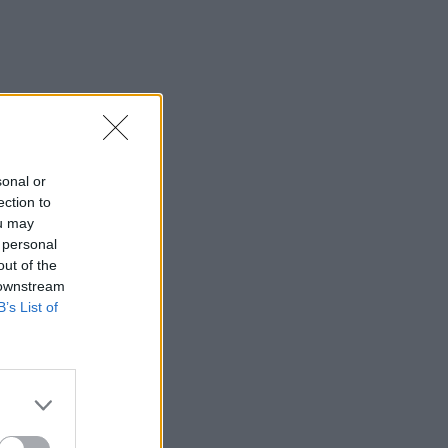
sonal or
ection to
ou may
 personal
out of the
 downstream
B’s List of