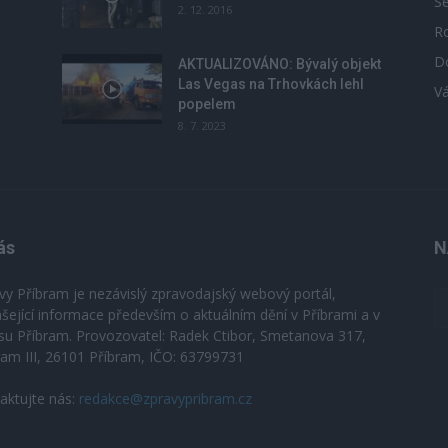
S
2. 12. 2016
R
D
u
AKTUALIZOVÁNO: Bývalý objekt
Las Vegas na Trhovkách lehl
V
popelem
8. 7. 2023
ás
N
vy Příbram je nezávislý zpravodajský webový portál,
ášející informace především o aktuálním dění v Příbrami a v
su Příbram. Provozovatel: Radek Ctibor, Smetanova 317,
ram III, 26101 Příbram, IČO: 63799731
aktujte nás:
redakce@zpravypribram.cz