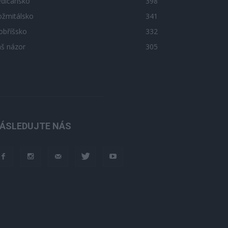
edlčansko
398
ožmitálsko
341
obříšsko
332
áš názor
305
ÁSLEDUJTE NÁS