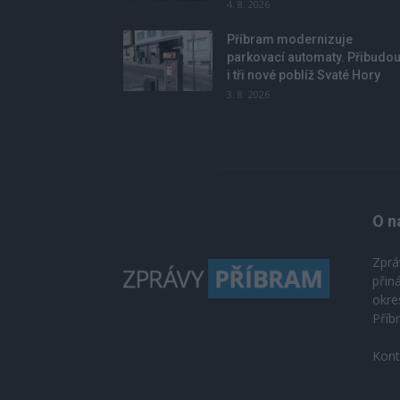
4. 8. 2026
Příbram modernizuje
parkovací automaty. Přibudo
i tři nové poblíž Svaté Hory
3. 8. 2026
O n
Zprá
přin
okre
Příb
Kont