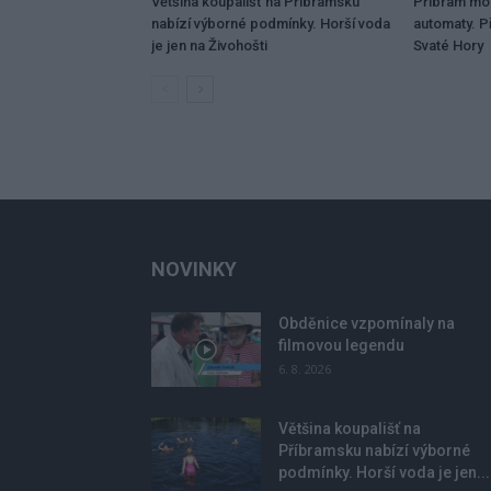
Většina koupališť na Příbramsku
Příbram mo
nabízí výborné podmínky. Horší voda
automaty. Př
je jen na Živohošti
Svaté Hory
NOVINKY
Obděnice vzpomínaly na
filmovou legendu
6. 8. 2026
Většina koupališť na
Příbramsku nabízí výborné
podmínky. Horší voda je jen...