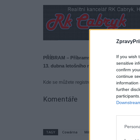
ZpravyPri
If you wish 
PŘÍBRAM – Příbramská Cowárna připravuje da
sensitive in
13. dubna letošního roku.
confirm you
continue se
Kde se můžete registrovat a jak pokračují přípra
information 
further disc
participants
Komentáře
Downstream 
Persona
TAGY
Cowárna
Milínská ulice
Příbram
př