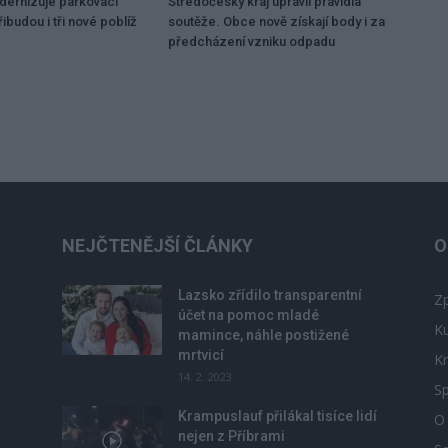
dernizuje parkovací
Středočeský kraj upravil pravidla
ibudou i tři nové poblíž
soutěže. Obce nově získají body i za
předcházení vzniku odpadu
NEJČTENĚJŠÍ ČLÁNKY
O
Lazsko zřídilo transparentní
Zp
účet na pomoc mladé
Ku
mamince, náhle postižené
mrtvicí
Kr
14. 2. 2023
Sp
Krampuslauf přilákal tisíce lidí
O
nejen z Příbrami