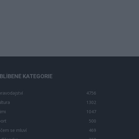
BLÍBENÉ KATEGORIE
ravodajství
4756
ltura
1302
imi
1047
ort
500
 čem se mluví
469