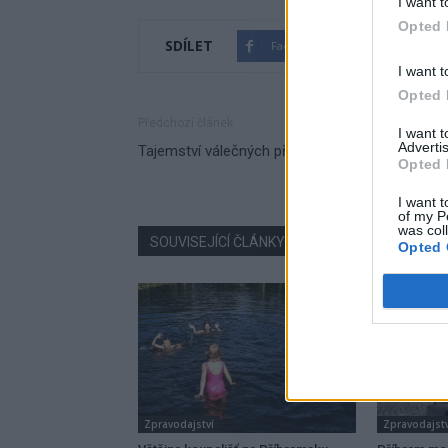
I want t
Opted 
SDÍLET
Facebook
Twitter
I want t
Opted 
Předchozí článek
I want 
Advertis
Tajemství válečných předků odhalíte v knihovně
Opted 
I want t
of my P
was col
SOUVISEJÍCÍ ČLÁNKY
VÍCE OD AUTORA
Opted 
Zpravodajství
Zpravodajstv