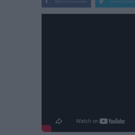
Sdílet na Facebooku
Tweet na Twit