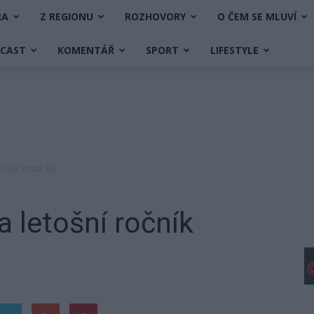
RA
Z REGIONU
ROZHOVORY
O ČEM SE MLUVÍ
DCAST
KOMENTÁŘ
SPORT
LIFESTYLE
očník Route 66
a letošní ročník