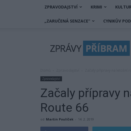
ZPRAVODAJSTVÍ
KRIMI
KULTU
„ZARUČENÁ SENZACE“
CYNIKŮV PO
Zprávy
Příbram
Domů
Zpravodajství
Začaly přípravy na letošní r
Zpravodajství
Začaly přípravy n
Route 66
od
Martin Poulíček
-
14. 2. 2019