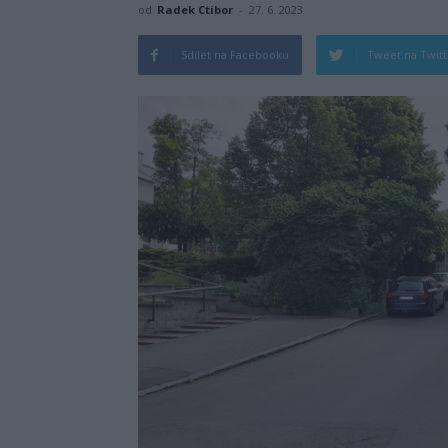
od
Radek Ctibor
-
27. 6. 2023
Sdílet na Facebooku
Tweet na Twit