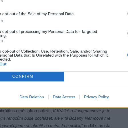
In
o opt-out of the Sale of my Personal Data.
In
to opt-out of processing my Personal Data for Targeted
ing.
In
o opt-out of Collection, Use, Retention, Sale, and/or Sharing
ersonal Data that Is Unrelated with the Purposes for which it
lected.
Out
CONFIRM
Data Deletion
Data Access
Privacy Policy
brátili na městskou policii.
„V Krátké a Jungmannové je to
obným renocům bude docházet, ale v té Boženy Němcové mě
poručujeme se obrátit na městskou policii,“
dodal starosta