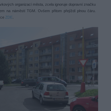
spěvkových organizací města, zcela ignoruje dopravní značku
rem na náměstí TGM. Ovšem přitom přejíždí plnou čáru.
Více
ZDE
.