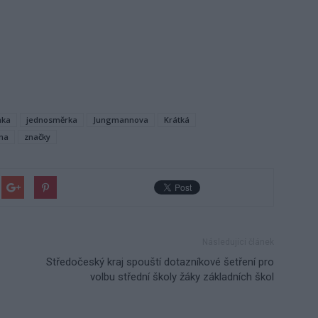
nka
jednosměrka
Jungmannova
Krátká
na
značky
Následující článek
Středočeský kraj spouští dotazníkové šetření pro
volbu střední školy žáky základních škol