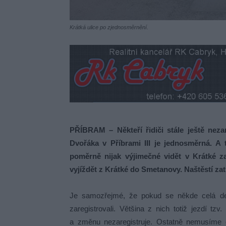
Krátká ulice po zjednosměrnění.
PŘÍBRAM – Někteří řidiči stále ještě neza
Dvořáka v Příbrami III je jednosměrná. 
poměrně nijak výjimečné vidět v Krátké 
vyjíždět z Krátké do Smetanovy. Naštěstí zat
Je samozřejmé, že pokud se někde celá dese
zaregistrovali. Většina z nich totiž jezdí t
a změnu nezaregistruje. Ostatně nemusíme ch