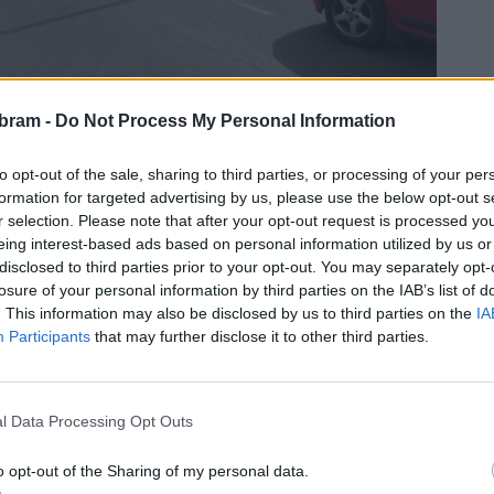
bram -
Do Not Process My Personal Information
lat nesmí.
to opt-out of the sale, sharing to third parties, or processing of your per
formation for targeted advertising by us, please use the below opt-out s
 v dopravě dochází podle veřejnosti i v jiných částech
r selection. Please note that after your opt-out request is processed y
annova a Krátká se například na sociálních sítích objevilo
eing interest-based ads based on personal information utilized by us or
 Boženy Němcové. Ta se loni stala v části pod náměstím
disclosed to third parties prior to your opt-out. You may separately opt-
losure of your personal information by third parties on the IAB’s list of
lužby před pár měsíci v ulici Boženy Němcové vybudovaly
. This information may also be disclosed by us to third parties on the
IA
rně rozšířila. Nicméně stále tam dochází k nebezpečným
Participants
that may further disclose it to other third parties.
 mělo po zjednosměrnění ulice zlepšit,“
uvedl loni v létě
 občanů toto mnozí řidiči stále nerespektují.
l Data Processing Opt Outs
o opt-out of the Sharing of my personal data.