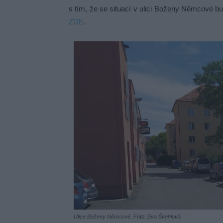
s tím, že se situací v ulici Boženy Němcové b
ZDE
.
Ulice Boženy Němcové. Foto: Eva Švehlová