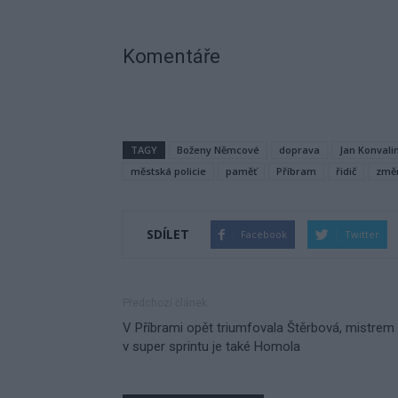
Komentáře
TAGY
Boženy Němcové
doprava
Jan Konvali
městská policie
paměť
Příbram
řidič
změ
SDÍLET
Facebook
Twitter
Předchozí článek
V Příbrami opět triumfovala Štěrbová, mistrem
v super sprintu je také Homola