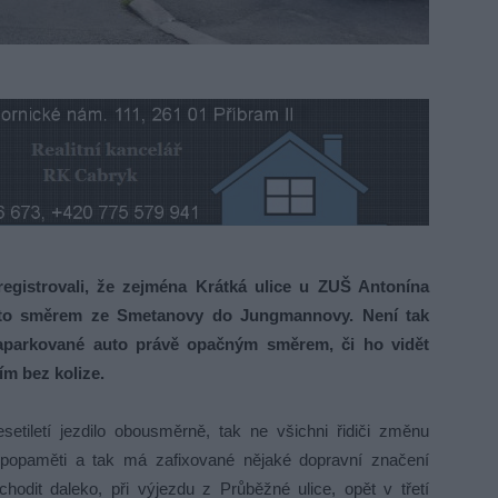
registrovali, že zejména Krátká ulice u ZUŠ Antonína
A to směrem ze Smetanovy do Jungmannovy. Není tak
zaparkované auto právě opačným směrem, či ho vidět
ím bez kolize.
tiletí jezdilo obousměrně, tak ne všichni řidiči změnu
zv. popaměti a tak má zafixované nějaké dopravní značení
odit daleko, při výjezdu z Průběžné ulice, opět v třetí