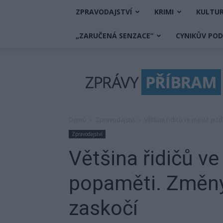
ZPRAVODAJSTVÍ
KRIMI
KULTU
„ZARUČENÁ SENZACE“
CYNIKŮV PO
Zprávy
Příbram
Domů
Zpravodajství
Většina řidičů ve městě jez
Zpravodajství
Většina řidičů ve
popaměti. Změny
zaskočí