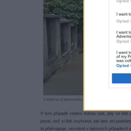
Opted 
I want t
Opted 
I want 
Advertis
Opted 
I want t
of my P
was col
Opted 
Z Krátké je už jednosměrka.
V tom případě vedení města radí, aby se lidé o
jasné, než si lidé zvyknout, tak tam asi pod
to překvapuje, nicméně v takových případech do