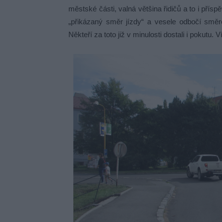
městské části, valná většina řidičů a to i pří
„přikázaný směr jízdy“ a vesele odbočí smě
Někteří za toto již v minulosti dostali i pokutu. 