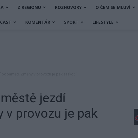
RA
Z REGIONU
ROZHOVORY
O ČEM SE MLUVÍ
DCAST
KOMENTÁŘ
SPORT
LIFESTYLE
dí popaměti. Změny v provozu je pak zaskočí
 městě jezdí
 v provozu je pak