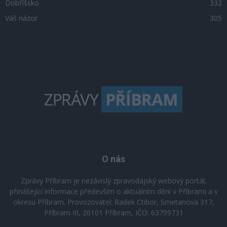
Dobříšsko
332
Váš názor
305
O nás
Zprávy Příbram je nezávislý zpravodajský webový portál,
přinášející informace především o aktuálním dění v Příbrami a v
okresu Příbram. Provozovatel: Radek Ctibor, Smetanova 317,
Příbram III, 26101 Příbram, IČO: 63799731