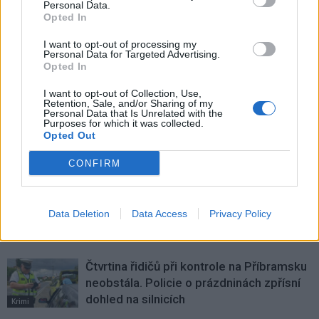
Personal Data.
změny
participativního rozpočtu
Opted In
podáno 26 návrhů
I want to opt-out of processing my
Personal Data for Targeted Advertising.
Opted In
SOUVISEJÍCÍ ČLÁNKY
VÍCE OD AUTORA
I want to opt-out of Collection, Use,
Retention, Sale, and/or Sharing of my
Personal Data that Is Unrelated with the
Purposes for which it was collected.
Vykradených aut na Příbramsku přibylo.
Opted Out
Policie připomíná: Auto není trezor
CONFIRM
Krimi
Každý sedmý řidič měl problém. Policie
při víkendové akci na Příbramsku odhalila
Data Deletion
Data Access
Privacy Policy
30 přestupků
Krimi
Čtvrtina řidičů při kontrole na Příbramsku
neobstála. Policie o prázdninách zpřísní
dohled na silnicích
Krimi