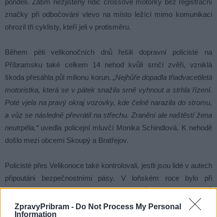
pondělí. Zatím nezjištěný řidič crossové motorky bez registrační
značky při odbočování vlevo na místo ležící mimo komunikaci
ohrozil tři cyklisty, kteří jeli v protisměru.
Během pěti velikonočních dnů řešili dopravní policisté na
Příbramsku také celkem 14 nehod kvůli srnčí zvěři, vzniklá
škoda přesáhla půl milionu korun.
„Nejhůře dopadla třiadvacetiletá
motoristka, která se v pátek snažila srně vyhnout a strhla řízení.
Poté vjela na pravý okraj vozovky, kde čelně narazila do stromu,
a vůz se následně převrátil na střechu. Zranění ale naštěstí žena
neutrpěla,“
uvedla policejní mluvčí Monika Schindlová. K nehodě
došlo mezi obcemi Skoupý a Bratřejov.
Policisté přes Velikonoce také kontrolovali, jestli jsou lidé v autech
připoutáni bezpečnostními pásy. V loňském roce bylo při
smrtelných dopravních nehodách 28 % řidičů a 21 % spolujezdců
nepřipoutáno. Hlídky se zaměřily zejména na úseky s velkou
ZpravyPribram -
Do Not Process My Personal
Information
intenzitou dopravy, a kde dochází častěji k nehodám.