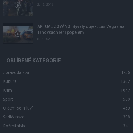
2. 12. 2016
AKTUALIZOVÁNO: Bývalý objekt Las Vegas na
Trhovkách lehl popelem
8. 7. 2023
OBLÍBENÉ KATEGORIE
Zpravodajství
4756
Kultura
1302
Krimi
1047
Sport
500
O čem se mluví
469
Sedlčansko
398
Rožmitálsko
341