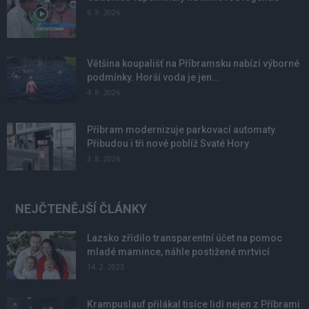
6. 8. 2026
Většina koupališť na Příbramsku nabízí výborné
podmínky. Horší voda je jen...
4. 8. 2026
Příbram modernizuje parkovací automaty.
Přibudou i tři nové poblíž Svaté Hory
3. 8. 2026
NEJČTENĚJŠÍ ČLÁNKY
Lazsko zřídilo transparentní účet na pomoc
mladé mamince, náhle postižené mrtvicí
14. 2. 2023
Krampuslauf přilákal tisíce lidí nejen z Příbrami