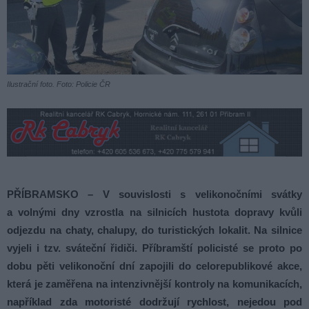
Ilustrační foto. Foto: Policie ČR
PŘÍBRAMSKO – V souvislosti s velikonočními svátky
a volnými dny vzrostla na silnicích hustota dopravy kvůli
odjezdu na chaty, chalupy, do turistických lokalit. Na silnice
vyjeli i tzv. sváteční řidiči. Příbramští policisté se proto po
dobu pěti velikonoční dní zapojili do celorepublikové akce,
která je zaměřena na intenzivnější kontroly na komunikacích,
například zda motoristé dodržují rychlost, nejedou pod