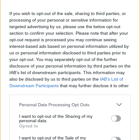
If you wish to opt-out of the sale, sharing to third parties, or
Komentáře
processing of your personal or sensitive information for
targeted advertising by us, please use the below opt-out
section to confirm your selection. Please note that after your
opt-out request is processed you may continue seeing
interest-based ads based on personal information utilized by
TAGY
alkohol
cyklistka
doprava
Drásov
hlídka
us or personal information disclosed to third parties prior to
kontrola
motorkář
parkování
pás
Policie ČR
Příbramsko
your opt-out. You may separately opt-out of the further
škoda
smrt
srážka
úmrtí
Velikonoce
zranění
zvěř
disclosure of your personal information by third parties on the
IAB’s list of downstream participants. This information may
also be disclosed by us to third parties on the
IAB’s List of
Downstream Participants
that may further disclose it to other
third parties.
Personal Data Processing Opt Outs
I want to opt-out of the Sharing of my
personal data.
Opted In
Předchozí článek
Následující článek
Jízdní řád MHD čekají drobné
Do druhého ročníku
I want to opt-out of the Sale of my