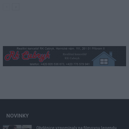
NOVINKY
Obděnice vzpomínaly na filmovou legendu