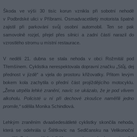
Škoda ve výši 30 tisíc korun vznikla při sobotní nehodě
v Podbrdské ulici v Příbrami. Osmadvacetiletý motorista špatně
zajistil při parkování svůj osobní automobil. Ten se pak
samovolně rozjel, přejel přes silnici a zadní částí narazil do
vzrostlého stromu u místní restaurace.
V neděli 21. dubna se stala nehoda v obci Rožmitál pod
Třemšínem. Cyklistka nerespektovala dopravní značku „Stůj, dej
přednost v jízdě“ a vjela do prostoru křižovatky. Přitom levým
bokem kola zachytila o přední část projíždějícího motocyklu.
„Žena utrpěla lehké zranění, navíc se ukázalo, že je pod vlivem
alkoholu. Policisté u ní při dechové zkoušce naměřili jedno
promile,“
sdělila Monika Schindlová.
Lehkým zraněním dvaašedesátileté cyklistky skončila nehoda,
která se odehrála u Štětkovic na Sedlčansku na Velikonoční