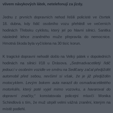
vlivem návykových látek, netelefonují za jízdy.
Jednu z prvních dopravních nehod řešili policisté ve čtvrtek
18. dubna, kdy řidič osobního vozu přehlédl ve večerních
hodinách Třebsku cyklistu, který jel po hlavní silnici. Sanitka
následně lehce zraněného muže přepravila do nemocnice.
Hmotná škoda byla vyčíslena na 30 tisíc korun.
K tragické dopravní nehodě došlo na Velký pátek v dopoledních
hodinách na silnici I/18 u Drásova.
„Sedmadvacetiletý řidič
jedoucí v osobním vozidle ve směru na Sedlčany začal předjíždět
automobil před sebou, nevšiml si však, že je již předjížděn
motocyklem. Levým bokem auta narazil do osmadvacetiletého
motorkáře, který poté vyjel mimo vozovku, a havaroval do
dopravní značky,“
konstatovala policejní mluvčí Monika
Schindlová s tím, že muž utrpěl velmi vážná zranění, kterým na
místě podlehl.