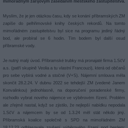
mimořádným zářijovým zasedáním městského zastupitelstva
.
Myslím, že je jen otázkou času, kdy se konání příbramských ZM
zapíše do pelhřimovské knihy českých rekordů. Na tomto
mimořádném zastupitelstvu byl sice na programu jediný řádný
bod, ale probíral se 6 hodin. Tím bodem byl další osud
příbramské vody.
Je nutný malý úvod. Příbramské trubky má pronajaté firma 1.SčV
a.s. (patří skupině Veolia a tu vlastní Francouzi), která od občanů
pro sebe vybírá vodné a stočné (V+S). Nájemní smlouva měla
skončit 28.2.24. V dubnu 2022 se tehdejší ZM (vedené Janem
Konvalinkou) jednohlasně, na doporučení poradenské firmy,
rozhodlo vybrat nového nájemce ve výběrovém řízení. Problém
ale zřejmě nastal, když se zjistilo, že nejlepší nabídku nepodala
1.SčV a nájemcem by se od 1.3.24 měl stát někdo jiný.
Příbramská koalice společně s SPD na mimořádném ZM
18.12.23 odhlasovala zrušení výběrového řízení pod heslem: