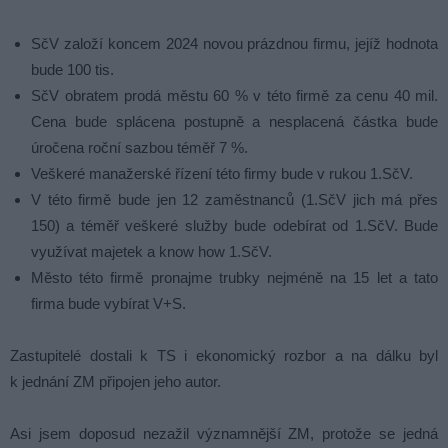
SčV založí koncem 2024 novou prázdnou firmu, jejíž hodnota
bude 100 tis.
SčV obratem prodá městu 60 % v této firmě za cenu 40 mil.
Cena bude splácena postupně a nesplacená částka bude
úročena roční sazbou téměř 7 %.
Veškeré manažerské řízení této firmy bude v rukou 1.SčV.
V této firmě bude jen 12 zaměstnanců (1.SčV jich má přes
150) a téměř veškeré služby bude odebírat od 1.SčV. Bude
využívat majetek a know how 1.SčV.
Město této firmě pronajme trubky nejméně na 15 let a tato
firma bude vybírat V+S.
Zastupitelé dostali k TS i ekonomický rozbor a na dálku byl
k jednání ZM připojen jeho autor.
Asi jsem doposud nezažil významnější ZM, protože se jedná