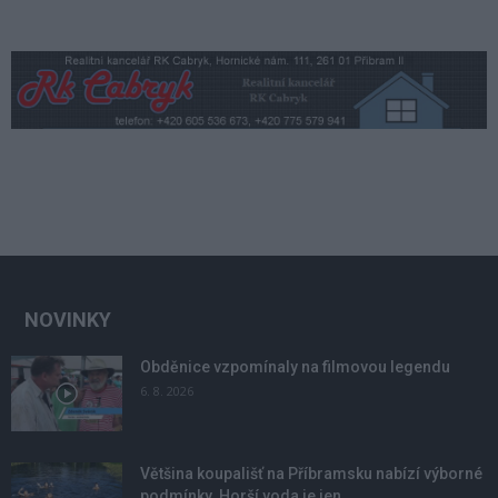
NOVINKY
Obděnice vzpomínaly na filmovou legendu
6. 8. 2026
Většina koupališť na Příbramsku nabízí výborné
podmínky. Horší voda je jen...