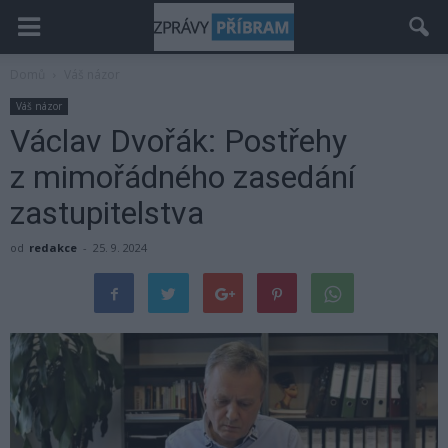
Domů
Váš názor
Váš názor
Václav Dvořák: Postřehy
z mimořádného zasedání
zastupitelstva
od
redakce
-
25. 9. 2024