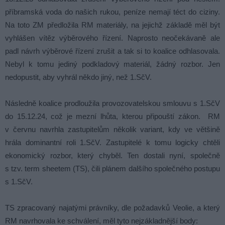
příbramská voda do našich rukou, peníze nemají téct do ciziny.
Na toto ZM předložila RM materiály, na jejichž základě měl být
vyhlášen vítěz výběrového řízení. Naprosto neočekávaně ale
padl návrh výběrové řízení zrušit a tak si to koalice odhlasovala.
Nebyl k tomu jediný podkladový materiál, žádný rozbor. Jen
nedopustit, aby vyhrál někdo jiný, než 1.SčV.
Následně koalice prodloužila provozovatelskou smlouvu s 1.SčV
do 15.12.24, což je mezní lhůta, kterou připouští zákon. RM
v červnu navrhla zastupitelům několik variant, kdy ve většině
hrála dominantní roli 1.SčV. Zastupitelé k tomu logicky chtěli
ekonomický rozbor, který chyběl. Ten dostali nyní, společně
s tzv. term sheetem (TS), čili plánem dalšího společného postupu
s 1.SčV.
TS zpracovaný najatými právníky, dle požadavků Veolie, a který
RM navrhovala ke schválení, měl tyto nejzákladnější body: