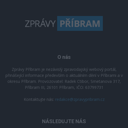
O nás
Zprávy Příbram je nezávislý zpravodajský webový portál,
přinášející informace především o aktuálním dění v Příbrami a v
okresu Příbram. Provozovatel: Radek Ctibor, Smetanova 317,
Příbram III, 26101 Příbram, IČO: 63799731
Kontaktujte nás:
redakce@zpravypribram.cz
NÁSLEDUJTE NÁS