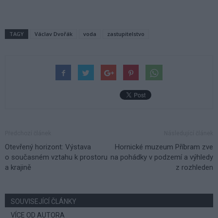
TAGY
Václav Dvořák
voda
zastupitelstvo
Předchozí článek
Následující článek
Otevřený horizont: Výstava
Hornické muzeum Příbram zve
o současném vztahu k prostoru
na pohádky v podzemí a výhledy
a krajině
z rozhleden
SOUVISEJÍCÍ ČLÁNKY
VÍCE OD AUTORA