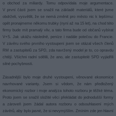
o obchod za miliardy. Tomu odpovídala moje argumentace.
V první části jsem se snažil na základě materiálů, které jsme
obdrželi, vysvětlit, že se nemá změnit pro město nic k lepšímu:
opět pronajmeme někomu trubky (nyní až na 15 let), na chod této
firmy bude mít pramalý vliv, a tato firma bude od občanů vybírat
V+S. Jak ukážu následně, peníze i nadále potečou do Francie.
V závěru svého prvního vystoupení jsem se otázal všech členů
RM a zastupitelů za SPD, zda navržený model je to, co opravdu
chtějí. Všichni radní sdělili, že ano, ale zastupitelé SPD vyjádřili
silné pochybnosti.
Zásadnější bylo moje druhé vystoupení, věnované ekonomice
navrhované varianty. Jsem si vědom, že nám předložený
ekonomický rozbor i moje analýza tohoto rozboru je těžké téma.
Proto jsem se snažil složité věci překládat do jednodušší formy
a zároveň jsem žádal autora rozboru o odsouhlasení mých
závěrů, aby bylo jasné, že si nevymýšlím. Zmíním zde jen hlavní