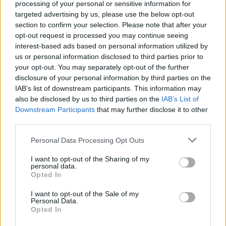
processing of your personal or sensitive information for
kam tyto peníze potečou, viz dále.
targeted advertising by us, please use the below opt-out
section to confirm your selection. Please note that after your
Město má uhradit svůj dluh Francouzům z vytvořeného zisku
opt-out request is processed you may continue seeing
(těch 60 mil). Když dostane město svůj podíl na zisku 60 mil,
interest-based ads based on personal information utilized by
tak potom dostane 1.SčV za svůj 40 % podíl 40 mil a ty také
us or personal information disclosed to third parties prior to
asi odtečou do Francie. Závěr: těch 110 mil, které Příbramáci
your opt-out. You may separately opt-out of the further
disclosure of your personal information by third parties on the
zaplatí za zdražení vody, odtečou téměř všechny do ciziny.
IAB’s list of downstream participants. This information may
also be disclosed by us to third parties on the
IAB’s List of
Nebudu dále unavovat ekonomikou, ale kdo chce pochopit, ten
Downstream Participants
that may further disclose it to other
pochopil. Moje závěry v diskusi podpořili všichni opoziční
third parties.
zastupitelé. Ke konci únavného jednání vystoupilo také několik
Personal Data Processing Opt Outs
občanů. JUDr. Marek Dvořák připomněl zastupitelům, že by si
měli být vědomi možné trestně-právní roviny svého rozhodování,
I want to opt-out of the Sharing of my
personal data.
protože se starají o svěřený majetek. A o ten by se měli starat
Opted In
lépe, než o majetek vlastní. Na jeho slova zaznělo od někoho
I want to opt-out of the Sale of my
z koaličních zastupitelů posměšné: už je to zase tady… Byla to
Personal Data.
zjevná narážka na kauzu Metrostavu a parkovacího domu u AN.
Opted In
Tehdy rovněž zaznělo toto varování a ZM potom neschválilo