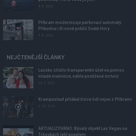
4. 8. 2026
Příbram modernizuje parkovací automaty.
Přibudou i tři nové poblíž Svaté Hory
3. 8. 2026
NEJČTENĚJŠÍ ČLÁNKY
Lazsko zřídilo transparentní účet na pomoc
mladé mamince, náhle postižené mrtvicí
14. 2. 2023
Krampuslauf přilákal tisíce lidí nejen z Příbrami
2. 12. 2016
AKTUALIZOVÁNO: Bývalý objekt Las Vegas na
Trhovkách lehl popelem