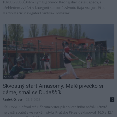
TERUEL/SEDLČANY – Tým Big Shock! Racing slaví další úspěch, s
přehledem zvítězil v kategorii kamionů závodu Baja Aragon. Pilot
Martin Macík, navigátor František Tomášek...
Sport
Skvostný start Amasomy. Malé pivečko si
dáme, smál se Dudaščík
Radek Ctibor
-
25. 5. 2021
0
PŘÍBRAM - Softbalisté Příbrami vstoupili do letošního ročníku čtvrté
nejvyšší soutěže ve velkém stylu. Pražské Pikes deklasovali 16:0 a 12:1.