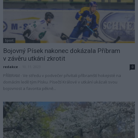
Sport
Bojovný Písek nakonec dokázala Příbram
v závěru utkání zkrotit
redakce
-
10. 11. 2023
0
PŘÍBRAM - Ve středu v podvečer přivítali příbramští hokejisté na
domácím ledě tým Písku. Písečtí Králové v utkání ukázali svou
bojovnost a favorita pěkně...