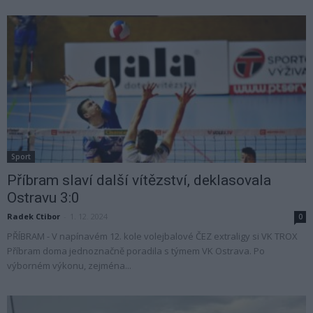
Sport
Příbram slaví další vítězství, deklasovala
Ostravu 3:0
Radek Ctibor
-
1. 12. 2024
0
PŘÍBRAM - V napínavém 12. kole volejbalové ČEZ extraligy si VK TROX
Příbram doma jednoznačně poradila s týmem VK Ostrava. Po
výborném výkonu, zejména...