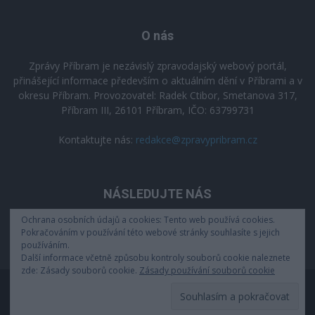
O nás
Zprávy Příbram je nezávislý zpravodajský webový portál,
přinášející informace především o aktuálním dění v Příbrami a v
okresu Příbram. Provozovatel: Radek Ctibor, Smetanova 317,
Příbram III, 26101 Příbram, IČO: 63799731
Kontaktujte nás:
redakce@zpravypribram.cz
NÁSLEDUJTE NÁS
Ochrana osobních údajů a cookies: Tento web používá cookies.
Pokračováním v používání této webové stránky souhlasíte s jejich
používáním.
Další informace včetně způsobu kontroly souborů cookie naleznete
zde: Zásady souborů cookie.
Zásady používání souborů cookie
Zásady zpracování osobních údajů
© 2025 zpravypribram.cz