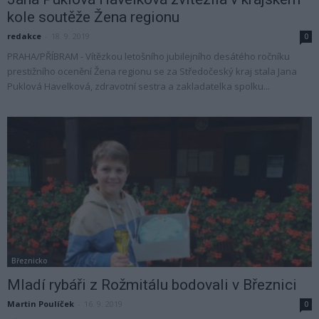
kole soutěže Žena regionu
redakce
-
18. 9. 2019
0
PRAHA/PŘÍBRAM - Vítězkou letošního jubilejního desátého ročníku
prestižního ocenění Žena regionu se za Středočeský kraj stala Jana
Puklová Havelková, zdravotní sestra a zakladatelka spolku...
Březnicko
Mladí rybáři z Rožmitálu bodovali v Březnici
Martin Poulíček
-
16. 9. 2019
0