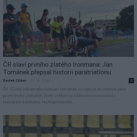
Sport
ČR slaví prvního zlatého Ironmana: Jan
Tománek přepsal historii paratriatlonu
Radek Ctibor
-
31. 10. 2024
0
ČR - Český paratriatlonista Jan Tománek se zapsal do historie jako
první český závodník, který zvítězil na světovém mistrovství v
klasickém Ironmanu. Na legendárním...