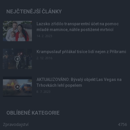
NEJČTENĚJŠÍ ČLÁNKY
Lazsko zřídilo transparentní účet na pomoc
mladé mamince, náhle postižené mrtvicí
14. 2. 2023
Krampuslauf přilákal tisíce lidí nejen z Příbrami
2. 12. 2016
AKTUALIZOVÁNO: Bývalý objekt Las Vegas na
Trhovkách lehl popelem
8. 7. 2023
OBLÍBENÉ KATEGORIE
Zpravodajství
4756