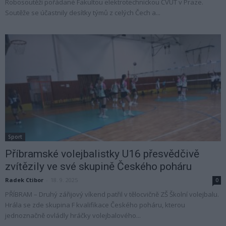
Robosoutěži pořádané Fakultou elektrotechnickou ČVUT v Praze.
Soutěže se účastnily desítky týmů z celých Čech a...
Sport
Příbramské volejbalistky U16 přesvědčivě
zvítězily ve své skupině Českého poháru
Radek Ctibor
-
18. 9. 2025
0
PŘÍBRAM – Druhý zářijový víkend patřil v tělocvičně ZŠ Školní volejbalu.
Hrála se zde skupina F kvalifikace Českého poháru, kterou
jednoznačně ovládly hráčky volejbalového...