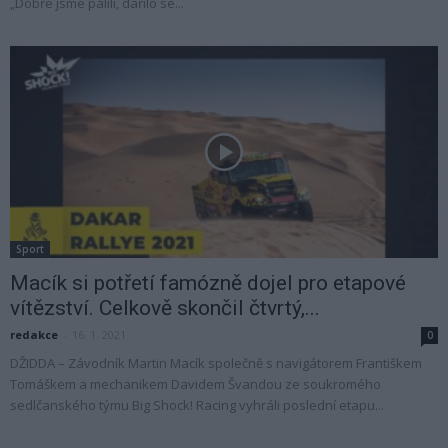
„Dobře jsme pálili, dařilo se...
Sport
Macík si potřetí famózně dojel pro etapové
vítězství. Celkově skončil čtvrtý,...
redakce
-
16. 1. 2021
0
DŽIDDA – Závodník Martin Macík společně s navigátorem Františkem
Tomáškem a mechanikem Davidem Švandou ze soukromého
sedlčanského týmu Big Shock! Racing vyhráli poslední etapu...