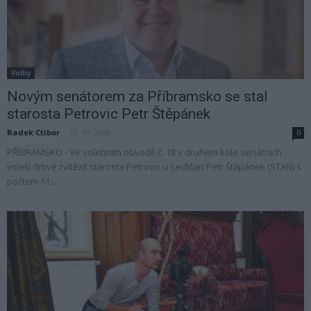
Volby
Novým senátorem za Příbramsko se stal
starosta Petrovic Petr Štěpánek
Radek Ctibor
-
10. 10. 2020
0
PŘÍBRAMSKO - Ve volebním obvodě č. 18 v druhém kole senátních
voleb drtivě zvítězil starosta Petrovic u Sedlčan Petr Štěpánek (STAN) s
počtem 11...