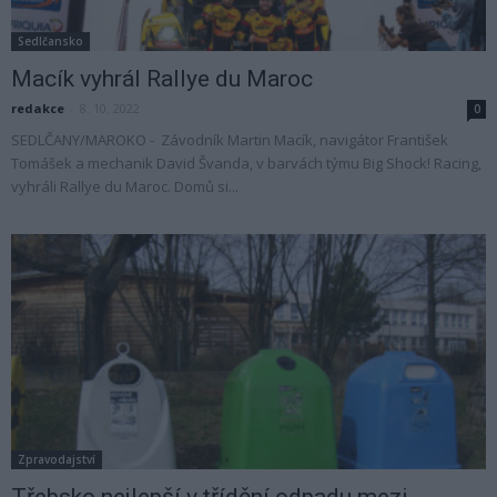
Sedlčansko
Macík vyhrál Rallye du Maroc
redakce
-
8. 10. 2022
0
SEDLČANY/MAROKO - Závodník Martin Macík, navigátor František
Tomášek a mechanik David Švanda, v barvách týmu Big Shock! Racing,
vyhráli Rallye du Maroc. Domů si...
Zpravodajství
Třebsko nejlepší v třídění odpadu mezi