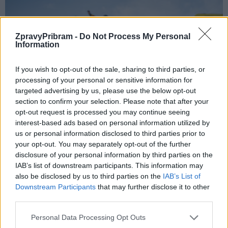
ZpravyPribram -
Do Not Process My Personal
Information
If you wish to opt-out of the sale, sharing to third parties, or
processing of your personal or sensitive information for
targeted advertising by us, please use the below opt-out
section to confirm your selection. Please note that after your
Sport
opt-out request is processed you may continue seeing
Macík, Tomášek a Švanda pokračují ve
interest-based ads based on personal information utilized by
vítězném tažení Dakarem. I bez čelního skla…
us or personal information disclosed to third parties prior to
your opt-out. You may separately opt-out of the further
Radek Ctibor
-
14. 1. 2021
0
disclosure of your personal information by third parties on the
ALULA, SAUDSKÁ ARÁBIE – Závodník Martin Macík, navigátor František
IAB’s list of downstream participants. This information may
Tomášek a mechanik David Švanda v 10. etapě Dakaru opět vyhráli.
also be disclosed by us to third parties on the
IAB’s List of
Sedlčanský speciál týmu Big Shock!...
Downstream Participants
that may further disclose it to other
third parties.
Personal Data Processing Opt Outs