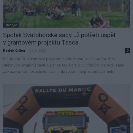
Lifestyle
Spolek Svatohorské sady už potřetí uspěl
v grantovém projektu Tesca
Radek Ctibor
-
26. 8. 2023
0
PŘÍBRAM/ČR - Grantový program společnosti Tesco podpoří 70
vítězných projektů částkou 3 150 000 korun. O vítězích rozhodli sami
zákazníci, kteří prostřednictvím hlasování na prodejnách měli...