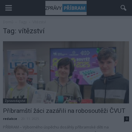
Domů
Tagy
Vítězství
Tag: vítězství
Zpravodajství
Příbramští žáci zazářili na robosoutěži ČVUT
redakce
-
20. 11. 2025
0
PŘÍBRAM – Výborného úspěchu dosáhly příbramské děti na