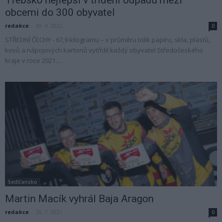
obcemi do 300 obyvatel
redakce
-
30. 4. 2022
0
STŘEDNÍ ČECHY - 67,9 kilogramu – v průměru tolik papíru, skla, plastů,
kovů a nápojových kartonů vytřídil každý obyvatel Středočeského
kraje v roce 2021....
Sedlčansko
Martin Macík vyhrál Baja Aragon
redakce
-
28. 7. 2021
0