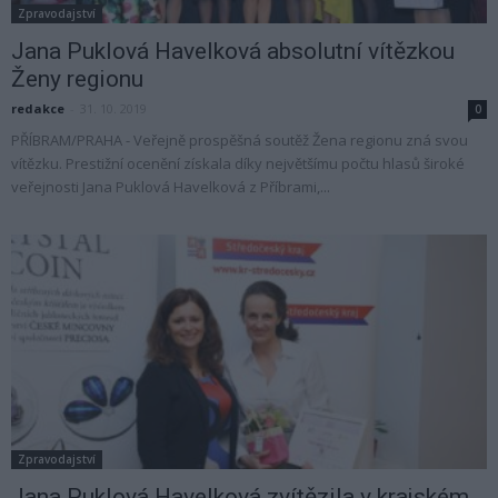
Zpravodajství
Jana Puklová Havelková absolutní vítězkou
Ženy regionu
redakce
-
31. 10. 2019
0
PŘÍBRAM/PRAHA - Veřejně prospěšná soutěž Žena regionu zná svou
vítězku. Prestižní ocenění získala díky největšímu počtu hlasů široké
veřejnosti Jana Puklová Havelková z Příbrami,...
Zpravodajství
Jana Puklová Havelková zvítězila v krajském