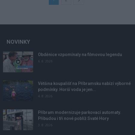
NOVINKY
Obděnice vzpomínaly na filmovou legendu
6. 8. 2026
Většina koupališť na Příbramsku nabízí výborné
podmínky. Horší voda je jen...
4. 8. 2026
Příbram modernizuje parkovací automaty.
Přibudou i tři nové poblíž Svaté Hory
3. 8. 2026