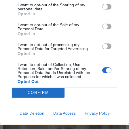
I want to opt-out of the Sharing of my
personal data.
Opted In
I want to opt-out of the Sale of my
Personal Data.
Opted In
I want to opt-out of processing my
Sport
Personal Data for Targeted Advertising.
Macík s přehledem vyhrál 9. etapu Dakaru
Opted In
Radek Ctibor
-
13. 1. 2021
0
I want to opt-out of Collection, Use,
Retention, Sale, and/or Sharing of my
NEOM – Martin Macík podporovaný navigátorem Františkem
Personal Data that Is Unrelated with the
Tomáškem a jištěný mechanikem Davidem Švandou vybojoval v 9.
Purposes for which it was collected.
Opted Out
etapě Dakaru vítězství a v celkovém hodnocení drží 5. pozici.
Závodníci...
CONFIRM
Data Deletion
Data Access
Privacy Policy