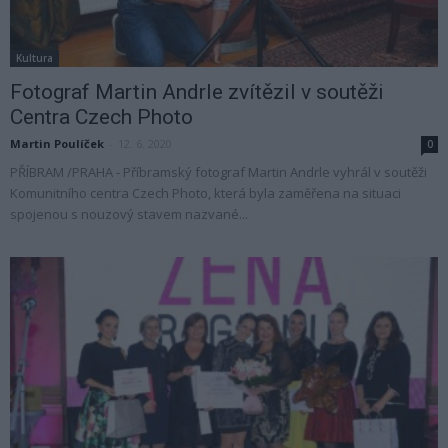
Kultura
Fotograf Martin Andrle zvítězil v soutěži
Centra Czech Photo
Martin Poulíček
-
12. 6. 2020
0
PŘÍBRAM /PRAHA - Příbramský fotograf Martin Andrle vyhrál v soutěži
Komunitního centra Czech Photo, která byla zaměřena na situaci
spojenou s nouzový stavem nazvané...