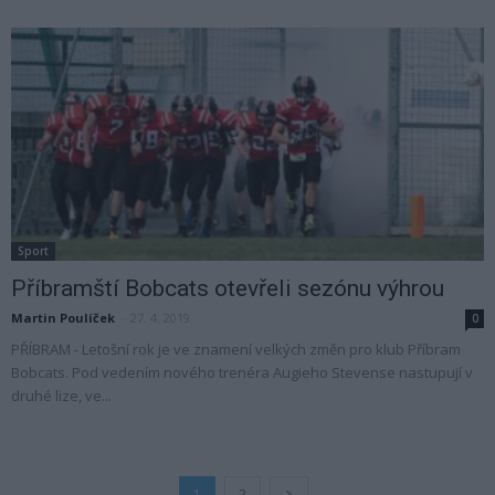
Sport
Příbramští Bobcats otevřeli sezónu výhrou
Martin Poulíček
-
27. 4. 2019
0
PŘÍBRAM - Letošní rok je ve znamení velkých změn pro klub Příbram
Bobcats. Pod vedením nového trenéra Augieho Stevense nastupují v
druhé lize, ve...
1
2