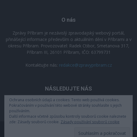
O nás
Zprávy Příbram je nezávislý zpravodajský webový portál,
přinášející informace především o aktuálním dění v Příbrami a v
okresu Příbram. Provozovatel: Radek Ctibor, Smetanova 317,
Příbram III, 26101 Příbram, IČO: 63799731
Kontaktujte nás:
redakce@zpravypribram.cz
NÁSLEDUJTE NÁS
Ochrana osobních údajů a cookies: Tento web používá cookies.
Pokračováním v používání této webové stránky souhlasíte s jejich
používáním.
Další informace včetně způsobu kontroly souborů cookie naleznete
zde: Zásady souborů cookie.
Zásady používání souborů cookie
Zásady zpracování osobních údajů