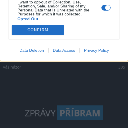
I want to opt-out of Collection, Use,
Retention, Sale, and/or Sharing of my
Kultura
1302
Personal Data that Is Unrelated with the
Purposes for which it was collected.
Krimi
1047
Opted Out
Sport
500
CONFIRM
O čem se mluví
469
Sedlčansko
398
Rožmitálsko
341
Data Deletion
Data Access
Privacy Policy
Dobříšsko
332
Váš názor
305