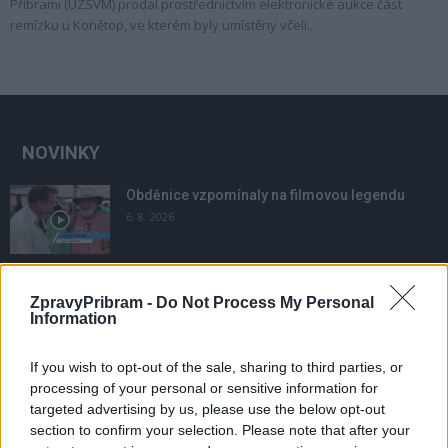
Příbrami (ÚZSVM) prodal prostřednictvím elektronické aukce část
remízku u Konětop, ve kterém byly umístěny včelí...
NOVINKY
Obděnice vzpomínaly na filmovou legendu
6. 8. 2026
Většina koupališť na Příbramsku nabízí výborné
ZpravyPribram -
Do Not Process My Personal
podmínky. Horší voda je jen...
Information
4. 8. 2026
If you wish to opt-out of the sale, sharing to third parties, or
Příbram modernizuje parkovací automaty.
processing of your personal or sensitive information for
Přibudou i tři nové poblíž Svaté Hory
targeted advertising by us, please use the below opt-out
3. 8. 2026
section to confirm your selection. Please note that after your