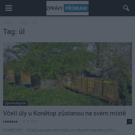
Domů
Tagy
úl
Tag: úl
Zpravodajství
Včelí úly u Konětop zůstanou na svém místě
redakce
-
15. 4. 2023
0
KONĚTOPY – Úřad zastupování státu ve věcech majetkových v