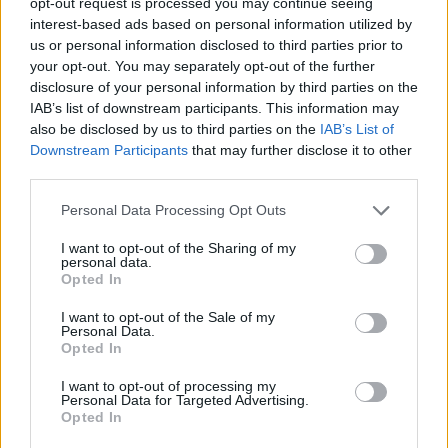
opt-out request is processed you may continue seeing
interest-based ads based on personal information utilized by
us or personal information disclosed to third parties prior to
NEJČTENĚJŠÍ ČLÁNKY
your opt-out. You may separately opt-out of the further
disclosure of your personal information by third parties on the
Lazsko zřídilo transparentní účet na pomoc
IAB’s list of downstream participants. This information may
mladé mamince, náhle postižené mrtvicí
also be disclosed by us to third parties on the
IAB’s List of
14. 2. 2023
Downstream Participants
that may further disclose it to other
third parties.
Krampuslauf přilákal tisíce lidí nejen z Příbrami
Personal Data Processing Opt Outs
2. 12. 2016
I want to opt-out of the Sharing of my
personal data.
Opted In
AKTUALIZOVÁNO: Bývalý objekt Las Vegas na
Trhovkách lehl popelem
I want to opt-out of the Sale of my
8. 7. 2023
Personal Data.
Opted In
I want to opt-out of processing my
Personal Data for Targeted Advertising.
OBLÍBENÉ KATEGORIE
Opted In
Zpravodajství
4756