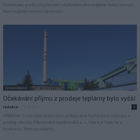
Maidavale, prošla od převzetí od předchozího majitele řadou inovací.
Noví majitelé investovali mnoho...
Zpravodajství
Očekávání příjmu z prodeje teplárny bylo vyšší
redakce
-
16. 4. 2019
0
PŘÍBRAM - V minulém týdnu byla podepsána čtyřstranná smlouva o
prodeji závodu Příbramská teplárenská a. s., která je řadu let v
konkurzu. Tímto prodejem...