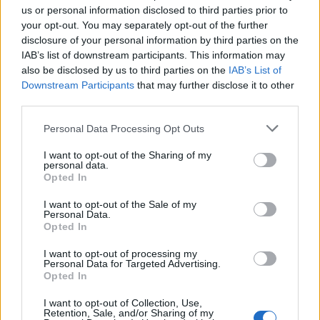
us or personal information disclosed to third parties prior to
Zpravodajství
your opt-out. You may separately opt-out of the further
Příbram se bojí zvýšené dopravy v okolí
disclosure of your personal information by third parties on the
teplárny v souvislosti se záměrem spalovat...
IAB’s list of downstream participants. This information may
also be disclosed by us to third parties on the
IAB’s List of
Radek Ctibor
-
10. 6. 2024
0
Downstream Participants
that may further disclose it to other
PŘÍBRAM – O myšlence spalovat komunální odpad v příbramské
third parties.
teplárně se opět mluví od poloviny loňského roku. V podstatě jde o to,
že v budoucnu budou muset města...
Personal Data Processing Opt Outs
I want to opt-out of the Sharing of my
personal data.
Opted In
I want to opt-out of the Sale of my
Personal Data.
Opted In
I want to opt-out of processing my
Personal Data for Targeted Advertising.
Opted In
O čem se mluví
I want to opt-out of Collection, Use,
Retention, Sale, and/or Sharing of my