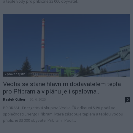
a teplé vody pro přibližně 33 000 obyvatel...
Zpravodajství
Veolia se stane hlavním dodavatelem tepla
pro Příbram a v plánu je i spalovna...
Radek Ctibor
-
30. 6. 2025
0
PŘÍBRAM - Energetická skupina Veolia ČR odkoupí 51% podíl ve
společnosti Energo Příbram, která zásobuje teplem a teplou vodou
přibližně 33 000 obyvatel Příbrami. Podíl...