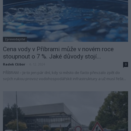
Zpravodajství
Cena vody v Příbrami může v novém roce
stoupnout o 7 %. Jaké důvody stojí...
Radek Ctibor
-
6. 12. 2024
0
PŘÍBRAM – Je to jen pár dní, kdy si město de facto převzalo zpět do
svých rukou provoz vodohospodářské infrastruktury a už musí řešit...