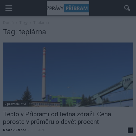
Domů
Tagy
Teplárna
Tag: teplárna
Zpravodajství
Teplo v Příbrami od ledna zdraží. Cena
poroste v průměru o devět procent
Radek Ctibor
-
5. 1. 2026
0