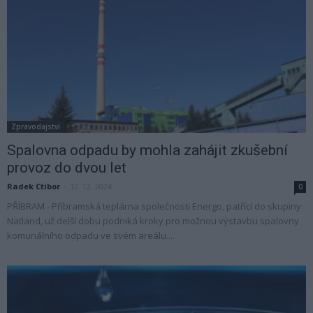
Zpravodajství
Spalovna odpadu by mohla zahájit zkušební
provoz do dvou let
Radek Ctibor
-
12. 12. 2024
0
PŘÍBRAM - Příbramská teplárna společnosti Energo, patřící do skupiny
Natland, už delší dobu podniká kroky pro možnou výstavbu spalovny
komunálního odpadu ve svém areálu....