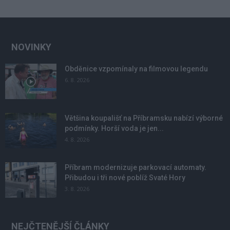
NOVINKY
Obděnice vzpomínaly na filmovou legendu
6. 8. 2026
Většina koupališť na Příbramsku nabízí výborné
podmínky. Horší voda je jen...
4. 8. 2026
Příbram modernizuje parkovací automaty.
Přibudou i tři nové poblíž Svaté Hory
3. 8. 2026
NEJČTENĚJŠÍ ČLÁNKY