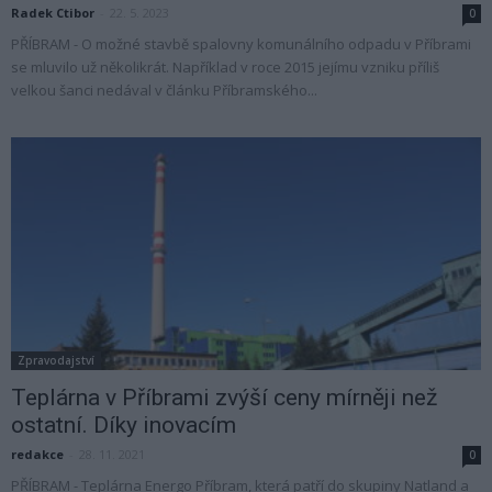
Radek Ctibor
-
22. 5. 2023
0
PŘÍBRAM - O možné stavbě spalovny komunálního odpadu v Příbrami
se mluvilo už několikrát. Například v roce 2015 jejímu vzniku příliš
velkou šanci nedával v článku Příbramského...
Zpravodajství
Teplárna v Příbrami zvýší ceny mírněji než
ostatní. Díky inovacím
redakce
-
28. 11. 2021
0
PŘÍBRAM - Teplárna Energo Příbram, která patří do skupiny Natland a