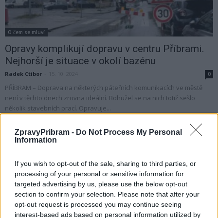
O čem se mluví
Opravy komplikují dopravu v centru Příbrami.
Nejhorší je situace v okolí bazénu
Radek Ctibor
-
15. 10. 2024
0
PŘÍBRAM – Doprava na některých páteřních komunikacích ve městě
není v těchto dnech zrovna ideální. Bohužel se na nich totiž sešlo
několik stavebních prací. Opravuje...
ZpravyPribram -
Do Not Process My Personal
Information
If you wish to opt-out of the sale, sharing to third parties, or
processing of your personal or sensitive information for
targeted advertising by us, please use the below opt-out
section to confirm your selection. Please note that after your
opt-out request is processed you may continue seeing
interest-based ads based on personal information utilized by