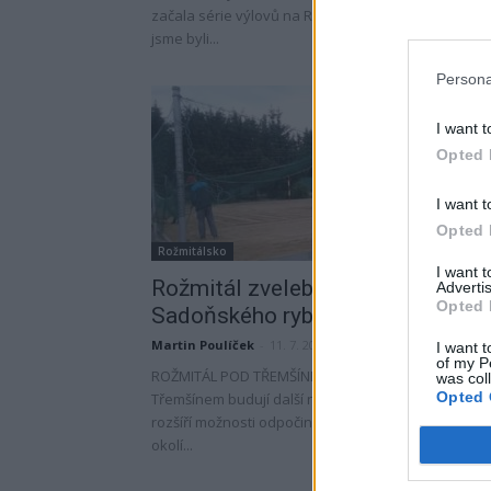
začala série výlovů na Rožmitálsku. S naší kamero
jsme byli...
Persona
I want t
Opted 
I want t
Opted 
Rožmitálsko
I want 
Rožmitál zvelebuje okolí
Advertis
Opted 
Sadoňského rybníka
Martin Poulíček
-
11. 7. 2019
I want t
of my P
ROŽMITÁL POD TŘEMŠÍNEM - V Rožmitále pod
was col
Opted 
Třemšínem budují další nové hrací prvky pro děti. T
rozšíří možnosti odpočinkového a dalšího vyžití v
okolí...