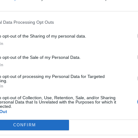
u
rybářské slavnosti spojené s výlovem. Začátek je v
10 hodin. Kromě...
l Data Processing Opt Outs
o opt-out of the Sharing of my personal data.
In
o opt-out of the Sale of my Personal Data.
In
Rožmitálsko
to opt-out of processing my Personal Data for Targeted
Vodníci dětem ukázali krásu
ing.
In
rybaření
Martin Poulíček
-
28. 6. 2019
0
0
o opt-out of Collection, Use, Retention, Sale, and/or Sharing
ersonal Data that Is Unrelated with the Purposes for which it
ROŽMITÁL POD TŘEMŠÍNEM - Rožmitálští rybáři
lected.
Out
y
připravili pro děti z mateřské školy ve sportovně-
rekreačním areálu u Sadoňského rybníka akci s
názvem „Ve vodě nežijí...
CONFIRM