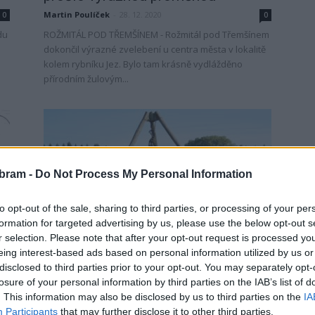
Martin Poulíček
-
28. 12. 2020
0
0
du
ROŽMITÁL POD TŘEMŠÍNEM - Rožmitál pod Třemšínem
dokončil výrazné zvelebení u centra města v lokalitě
kolem rybníku Jez. Bylo tam krásně vydlážděno
přírodním žulovým...
bram -
Do Not Process My Personal Information
to opt-out of the sale, sharing to third parties, or processing of your per
Rožmitálsko
formation for targeted advertising by us, please use the below opt-out s
V sobotu do Rožmitálu na
r selection. Please note that after your opt-out request is processed y
eing interest-based ads based on personal information utilized by us or
slavnosti spojené s výlovem
disclosed to third parties prior to your opt-out. You may separately opt-
Martin Poulíček
-
2. 10. 2019
0
0
losure of your personal information by third parties on the IAB’s list of
ROŽMITÁL POD TŘEMŠÍNEM - V sobotu se v Rožmitále
. This information may also be disclosed by us to third parties on the
IA
u Sadoňského rybníka konají čtvrté myslivecko-
Participants
that may further disclose it to other third parties.