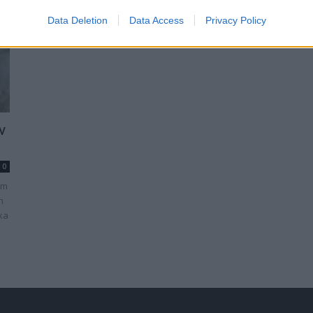
Data Deletion
Data Access
Privacy Policy
v
0
ém
h
ka