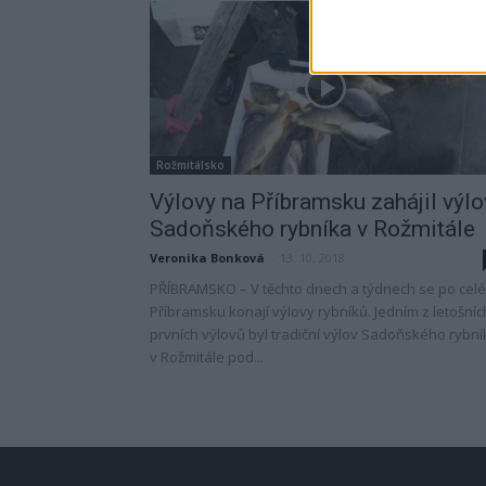
Rožmitálsko
Výlovy na Příbramsku zahájil výlo
Sadoňského rybníka v Rožmitále
Veronika Bonková
-
13. 10. 2018
PŘÍBRAMSKO – V těchto dnech a týdnech se po cel
Příbramsku konají výlovy rybníků. Jedním z letošníc
prvních výlovů byl tradiční výlov Sadoňského rybní
v Rožmitále pod...