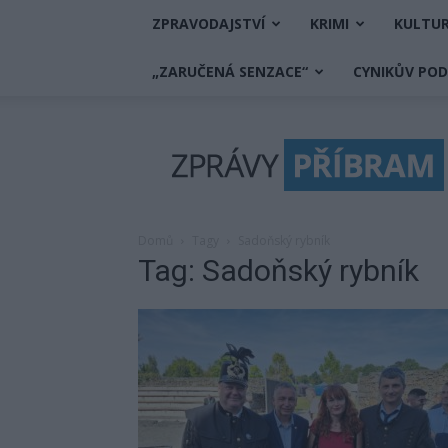
ZPRAVODAJSTVÍ
KRIMI
KULTU
„ZARUČENÁ SENZACE“
CYNIKŮV PO
Zprávy
Příbram
Domů
Tagy
Sadoňský rybník
Tag: Sadoňský rybník