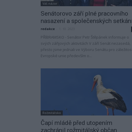
Váš názor
Senátorovo září plné pracovního
nasazení a společenských setkán
redakce
-
1. 10. 2023
PŘÍBRAMSKO - Senátor Petr Štěpánek informuje o
svých zářijových aktivitách V září Senát nezasedá,
přesto jsme jednali ve Výboru Senátu pro záležitost
Evropské unie především o...
Rožmitálsko
Čapí mládě před utopením
zachránil rožmitálský občan