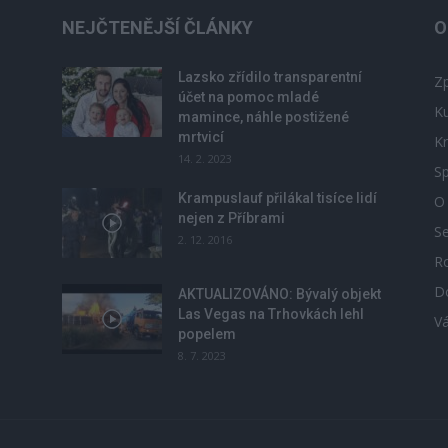
NEJČTENĚJŠÍ ČLÁNKY
O
Lazsko zřídilo transparentní
Zp
účet na pomoc mladé
Ku
mamince, náhle postižené
mrtvicí
Kr
14. 2. 2023
Sp
Krampuslauf přilákal tisíce lidí
O
nejen z Příbrami
S
2. 12. 2016
R
D
u
AKTUALIZOVÁNO: Bývalý objekt
Las Vegas na Trhovkách lehl
V
popelem
8. 7. 2023