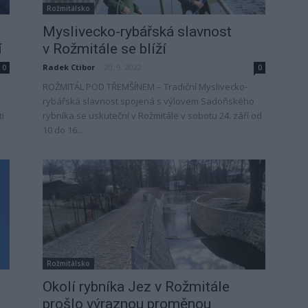
Rožmitálsko
Myslivecko-rybářská slavnost
í
v Rožmitále se blíží
Radek Ctibor
-
20. 9. 2022
0
0
ROŽMITÁL POD TŘEMŠÍNEM – Tradiční Myslivecko-
rybářská slavnost spojená s výlovem Sadoňského
i
rybníka se uskuteční v Rožmitále v sobotu 24. září od
10 do 16...
Rožmitálsko
Okolí rybníka Jez v Rožmitále
prošlo výraznou proměnou