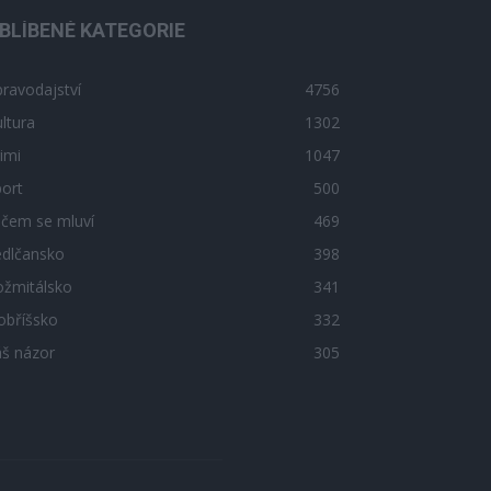
BLÍBENÉ KATEGORIE
ravodajství
4756
ltura
1302
imi
1047
ort
500
 čem se mluví
469
edlčansko
398
ožmitálsko
341
obříšsko
332
áš názor
305