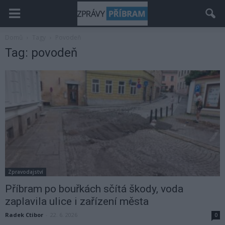
Domů
Tagy
Povodeň
Tag: povodeň
Zpravodajství
Příbram po bouřkách sčítá škody, voda
zaplavila ulice i zařízení města
Radek Ctibor
-
22. 6. 2026
0