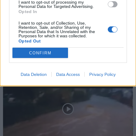
I want to opt-out of processing my
Personal Data for Targeted Advertising.
Opted In
I want to opt-out of Collection, Use,
Zpravodajství
Retention, Sale, and/or Sharing of my
Personal Data that Is Unrelated with the
Na Litavce stále platí 2. povodňový stupeň
Purposes for which it was collected.
Opted Out
Martin Poulíček
-
25. 5. 2018
0
PŘÍBRAM - V současné době v Příbrami na Litavce stále platí 2.
CONFIRM
povodňový stupeň. Naopak na Příbramském potoku v tuto chvíli žádný
povodňový stupeň vyhlášen není. Co...
Data Deletion
Data Access
Privacy Policy