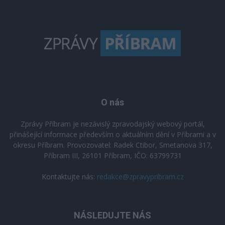
O nás
Zprávy Příbram je nezávislý zpravodajský webový portál,
přinášející informace především o aktuálním dění v Příbrami a v
okresu Příbram. Provozovatel: Radek Ctibor, Smetanova 317,
Příbram III, 26101 Příbram, IČO: 63799731
Kontaktujte nás:
redakce@zpravypribram.cz
NÁSLEDUJTE NÁS