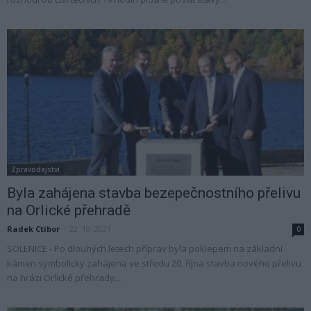
Zpravodajství
Byla zahájena stavba bezepečnostního přelivu
na Orlické přehradě
Radek Ctibor
-
22. 10. 2021
0
SOLENICE - Po dlouhých letech příprav byla poklepem na základní
kámen symbolicky zahájena ve středu 20. října stavba nového přelivu
na hrázi Orlické přehrady....