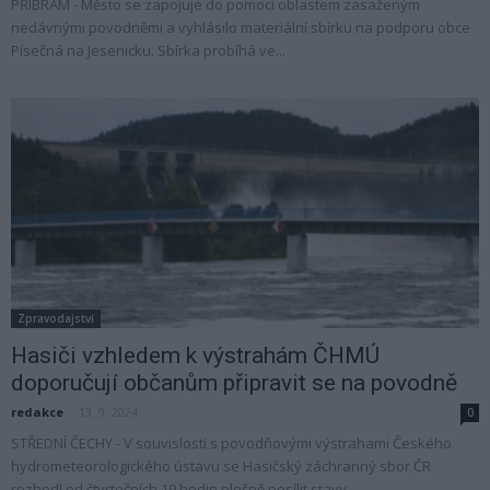
PŘÍBRAM - Město se zapojuje do pomoci oblastem zasaženým
nedávnými povodněmi a vyhlásilo materiální sbírku na podporu obce
Písečná na Jesenicku. Sbírka probíhá ve...
Zpravodajství
Hasiči vzhledem k výstrahám ČHMÚ
doporučují občanům připravit se na povodně
redakce
-
13. 9. 2024
0
STŘEDNÍ ČECHY - V souvislosti s povodňovými výstrahami Českého
hydrometeorologického ústavu se Hasičský záchranný sbor ČR
rozhodl od čtvrtečních 19 hodin plošně posílit stavy...