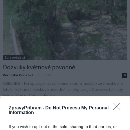
Zpravodajství
Dozvuky květnové povodně
Veronika Bonková
-
16. 9. 2018
0
OBECNICE – Na opravy místních komunikací a mostů, které poškodila
letošní květnová blesková povodeň, se připravuje Obecnice tak, aby
bylo možno požádat o dotace...
ZpravyPribram -
Do Not Process My Personal
Information
If you wish to opt-out of the sale, sharing to third parties, or