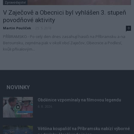
Zpravodajství
V Zaječově a Obecnici byl vyhlášen 3. stupeň
povodňové aktivity
Martin Poulíček
-
25. 5. 2018
0
PŘÍBRAMSKO - Po celý den dnes zasahují hasiči na Příbramsku a na
Berounsku, zejména pak v okolí obcí Zaječov, Obecnice a Podlesí,
kvůli přívalovým...
NOVINKY
Obděnice vzpomínaly na filmovou legendu
6. 8. 2026
Většina koupališť na Příbramsku nabízí výborné