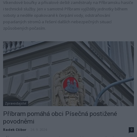
Víkendové bouřky a přívalové deště zaměstnaly na Příbramsku hasiče
i technické služby. Jen v samotné Příbrami vyjížděly jednotky během
soboty a neděle opakovaně k čerpání vody, odstraňování
popadaných stromů a řešení dalších nebezpečných situací
způsobených počasím.
Zpravodajství
Příbram pomáhá obci Písečná postižené
povodněmi
Radek Ctibor
-
24. 9. 2024
0