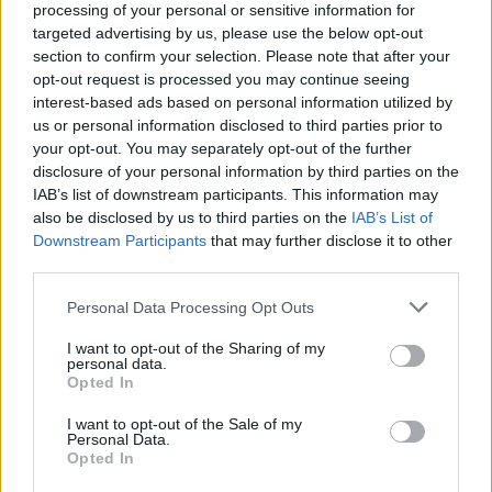
processing of your personal or sensitive information for
targeted advertising by us, please use the below opt-out
section to confirm your selection. Please note that after your
opt-out request is processed you may continue seeing
interest-based ads based on personal information utilized by
us or personal information disclosed to third parties prior to
Zpravodajství
your opt-out. You may separately opt-out of the further
disclosure of your personal information by third parties on the
Vzpomínka na povodně z roku 2002 a pomoc
IAB’s list of downstream participants. This information may
Příbrami zasaženým obcím
also be disclosed by us to third parties on the
IAB’s List of
Martin Poulíček
-
8. 8. 2018
0
Downstream Participants
that may further disclose it to other
PŘÍBRAMSKO – Dnes je tomu už šestnáct let od povodní z roku 2002,
third parties.
které zasáhly také náš region. Město samotné naštěstí neleží na
Personal Data Processing Opt Outs
žádném velkém...
I want to opt-out of the Sharing of my
personal data.
Opted In
I want to opt-out of the Sale of my
Personal Data.
Opted In