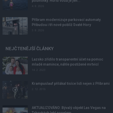
podmínky. Horší voda je jen...
4. 8. 2026
Příbram modernizuje parkovací automaty.
Přibudou i tři nové poblíž Svaté Hory
3. 8. 2026
NEJČTENĚJŠÍ ČLÁNKY
Lazsko zřídilo transparentní účet na pomoc
mladé mamince, náhle postižené mrtvicí
14. 2. 2023
Krampuslauf přilákal tisíce lidí nejen z Příbrami
2. 12. 2016
AKTUALIZOVÁNO: Bývalý objekt Las Vegas na
Trhovkách lehl popelem