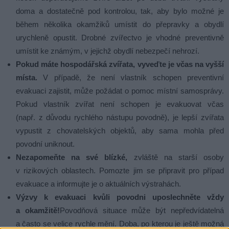
doma a dostatečně pod kontrolou, tak, aby bylo možné je
během několika okamžiků umístit do přepravky a obydlí
urychleně opustit. Drobné zvířectvo je vhodné preventivně
umístit ke známým, v jejichž obydlí nebezpečí nehrozí.
Pokud máte hospodářská zvířata, vyveďte je včas na vyšší
místa.
V případě, že není vlastník schopen preventivní
evakuaci zajistit, může požádat o pomoc místní samosprávy.
Pokud vlastník zvířat není schopen je evakuovat včas
(např. z důvodu rychlého nástupu povodně), je lepší zvířata
vypustit z chovatelských objektů, aby sama mohla před
povodní uniknout.
Nezapomeňte na své blízké,
zvláště na starší osoby
v rizikových oblastech. Pomozte jim se připravit pro případ
evakuace a informujte je o aktuálních výstrahách.
Výzvy k evakuaci kvůli povodni uposlechněte vždy
a okamžitě!
Povodňová situace může být nepředvídatelná
a často se velice rychle mění. Doba, po kterou je ještě možná