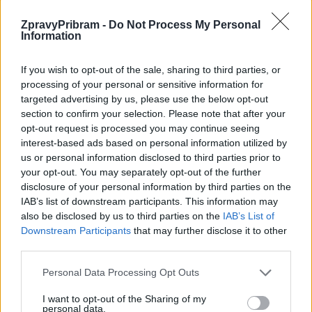
bezpečná evakuace, tak může být i velmi krátká. Před
ZpravyPribram -
Do Not Process My Personal
odchodem z domu doporučujeme vypnout uzávěr vody
Information
a přívod plynu. V případě, že hrozí zaplavení objektu,
doporučujeme vypnout i pojistky.
If you wish to opt-out of the sale, sharing to third parties, or
Evakuace s domácími mazlíčky
je samozřejmě možná,
processing of your personal or sensitive information for
targeted advertising by us, please use the below opt-out
limitující jsou ale schopnosti jednotlivého člověka, tj. kolik
section to confirm your selection. Please note that after your
zvířat při evakuaci bezpečně zvládne přepravit. Pokud to lze,
opt-out request is processed you may continue seeing
doporučujeme použít k jejich přenosu přepravky nebo
interest-based ads based on personal information utilized by
přenosné klece, psy opatřit obojkem a vodítkem,
us or personal information disclosed to third parties prior to
your opt-out. You may separately opt-out of the further
nezapomenout náhubek.
disclosure of your personal information by third parties on the
IAB’s list of downstream participants. This information may
also be disclosed by us to third parties on the
IAB’s List of
Downstream Participants
that may further disclose it to other
third parties.
Personal Data Processing Opt Outs
I want to opt-out of the Sharing of my
personal data.