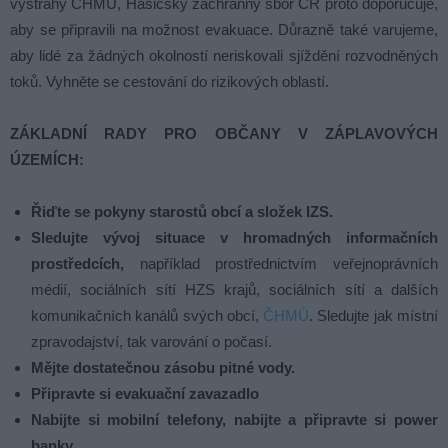
výstrahy ČHMÚ, Hasičský záchranný sbor ČR proto doporučuje,
aby se připravili na možnost evakuace. Důrazně také varujeme,
aby lidé za žádných okolností neriskovali sjíždění rozvodněných
toků. Vyhněte se cestování do rizikových oblastí.
ZÁKLADNÍ RADY PRO OBČANY V ZÁPLAVOVÝCH
ÚZEMÍCH:
Řiďte se pokyny starostů obcí a složek IZS.
Sledujte vývoj situace v hromadných informačních
prostředcích,
například prostřednictvím veřejnoprávních
médií, sociálních sítí HZS krajů, sociálních sítí a dalších
komunikačních kanálů svých obcí,
ČHMÚ
. Sledujte jak místní
zpravodajství, tak varování o počasí.
Mějte dostatečnou zásobu pitné vody.
Připravte si evakuační zavazadlo
Nabijte si mobilní telefony, nabijte a připravte si power
banky.