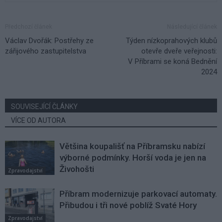
Předchozí článek
Následující článek
Václav Dvořák: Postřehy ze
Týden nízkoprahových klubů
zářijového zastupitelstva
otevře dveře veřejnosti:
V Příbrami se koná Bednění
2024
SOUVISEJÍCÍ ČLÁNKY
VÍCE OD AUTORA
Většina koupališť na Příbramsku nabízí
výborné podmínky. Horší voda je jen na
Živohošti
Zpravodajství
Příbram modernizuje parkovací automaty.
Přibudou i tři nové poblíž Svaté Hory
Zpravodajství