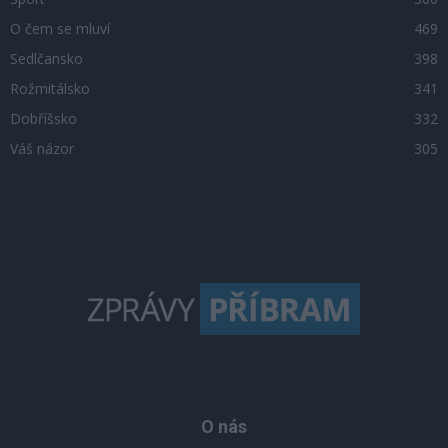
O čem se mluví
469
Sedlčansko
398
Rožmitálsko
341
Dobříšsko
332
Váš názor
305
O nás