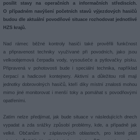
posílit stavy na operačních a informačních střediscích.
O případném navýšení početních stavů výjezdových hasičů
budou dle aktuální povodňové situace rozhodovat jednotlivé
HZS krajů.
Nad rámec běžné kontroly hasiči také prověřili funkčnost
a připravenost techniky využívané při povodních, jako jsou
velkoobjemová čerpadla vody, vysoušeče a pytlovačky písku.
Připravená v pohotovosti bude i speciální technika, například
čerpací a hadicové kontejnery. Aktivní a důležitou roli mají
jednotky dobrovolných hasičů, kteří díky místní znalosti mohou
mimo jiné monitorovat i menší toky a pomáhat s povodňovými
opatřeními.
Zatím nelze předjímat, jak bude situace v následujících dnech
vypadat a zda srážky způsobí problémy, kde, a případně jak
velké. Občanům v záplavových oblastech, pro které platí