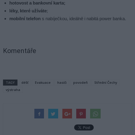
hotovost a bankovní karta;
léky, které užíváte
;
mobilní telefon
s nabíječkou, ideálně i nabitá power banka.
Komentáře
TAGY
déšť
Evakuace
hasiči
povodeň
Střední Čechy
výstraha