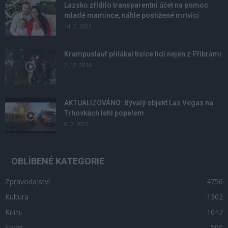
Lazsko zřídilo transparentní účet na pomoc
mladé mamince, náhle postižené mrtvicí
14. 2. 2023
Krampuslauf přilákal tisíce lidí nejen z Příbrami
2. 12. 2016
AKTUALIZOVÁNO: Bývalý objekt Las Vegas na
Trhovkách lehl popelem
8. 7. 2023
OBLÍBENÉ KATEGORIE
Zpravodajství
4756
Kultura
1302
Krimi
1047
Sport
500