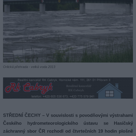
Orlická přehrada - velká voda 2013
STŘEDNÍ ČECHY – V souvislosti s povodňovými výstrahami
Českého hydrometeorologického ústavu se Hasičský
záchranný sbor ČR rozhodl od čtvrtečních 19 hodin plošně