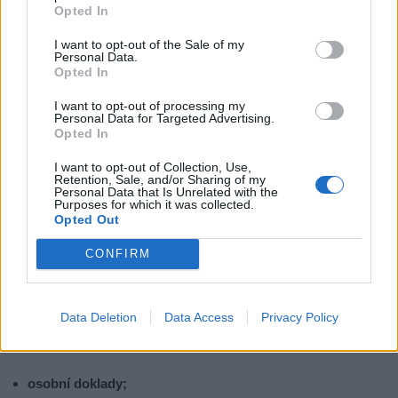
Opted In
I want to opt-out of the Sale of my
Personal Data.
Opted In
I want to opt-out of processing my
Personal Data for Targeted Advertising.
Opted In
Kamýk nad Vltavou v roce 2013
I want to opt-out of Collection, Use,
Retention, Sale, and/or Sharing of my
Personal Data that Is Unrelated with the
EVAKUAČNÍ ZAVAZADLO:
Purposes for which it was collected.
Opted Out
Své evakuační zavazadlo by měla mít každá osoba
CONFIRM
v domácnosti. Ideální jsou zavazadla, která se dobře a snadno
přemisťují – např. batohy. Zavazadla opatřete jménem a adresou.
Data Deletion
Data Access
Privacy Policy
V evakuačním zavazadle nesmí nikdy chybět:
osobní doklady;