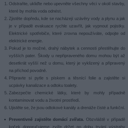
Odstraňte, ukliďte nebo upevněte všechny věci v okolí stavby,
které by mohla voda odnést.
Zjistěte dopředu, kde se nacházejí uzávěry vody a plynu a jak
je v případě evakuace rychle uzavřít, jak vypnout pojistky.
Elektrické spotřebiče, které zrovna nepoužíváte, odpojte od
elektrické energie.
Pokud je to možné, drahý nábytek a cennosti přestěhujte do
vyšších pater. Škody u nepřipraveného domu mohou být až
desetkrát vyšší než u domu, který je vyklizený a připravený
na příchod povodně.
Připravte si pytle s pískem a těsnící folie a zajistěte si
ucpávky kanalizace a odtoku toalety.
Zabezpečte chemické látky, které by mohly případně
kontaminovat vodu a životní prostředí.
Ujistěte se, že jsou odtokové kanály a drenáže čisté a funkční.
Preventivně zajistěte domácí zvířata.
Obzvláště v případě
koček doporučujeme zvíře držet po dobu trvání výstrahy