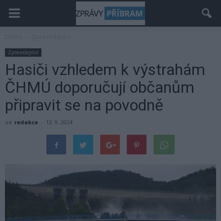
Domů
Zpravodajství
Zpravodajství
Hasiči vzhledem k výstrahám
ČHMÚ doporučují občanům
připravit se na povodně
od
redakce
-
13. 9. 2024