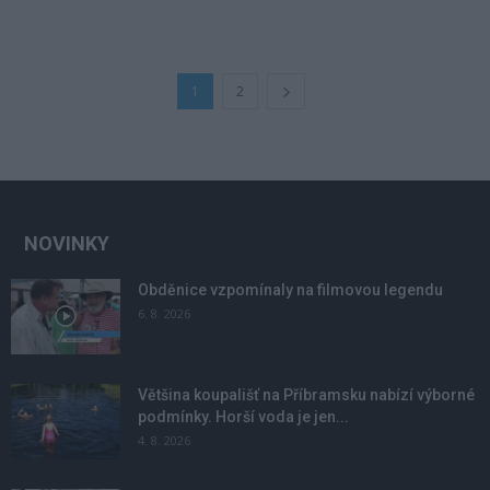
1
2
NOVINKY
Obděnice vzpomínaly na filmovou legendu
6. 8. 2026
Většina koupališť na Příbramsku nabízí výborné
podmínky. Horší voda je jen...
4. 8. 2026