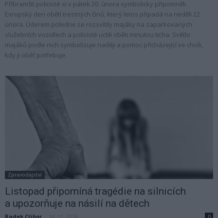
Příbramští policisté si v pátek 20. února symbolicky připomněli
Evropský den obětí trestných činů, který letos připadá na neděli 22.
února. Úderem poledne se rozsvítily majáky na zaparkovaných
služebních vozidlech a policisté uctili oběti minutou ticha. Světlo
majáků podle nich symbolizuje naději a pomoc přicházející ve chvíli,
kdy ji oběť potřebuje.
Zpravodajství
Listopad připomíná tragédie na silnicích
a upozorňuje na násilí na dětech
Radek Ctibor
-
14. 11. 2024
0