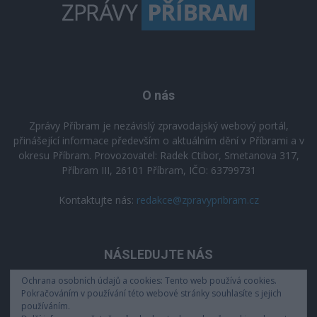
O nás
Zprávy Příbram je nezávislý zpravodajský webový portál,
přinášející informace především o aktuálním dění v Příbrami a v
okresu Příbram. Provozovatel: Radek Ctibor, Smetanova 317,
Příbram III, 26101 Příbram, IČO: 63799731
Kontaktujte nás:
redakce@zpravypribram.cz
NÁSLEDUJTE NÁS
Ochrana osobních údajů a cookies: Tento web používá cookies.
Pokračováním v používání této webové stránky souhlasíte s jejich
používáním.