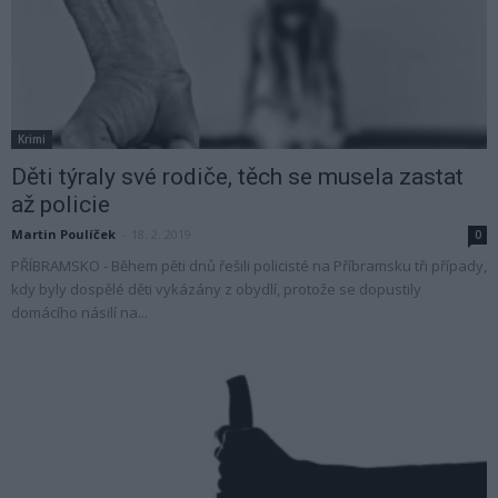
Krimi
Děti týraly své rodiče, těch se musela zastat
až policie
Martin Poulíček
-
18. 2. 2019
0
PŘÍBRAMSKO - Během pěti dnů řešili policisté na Příbramsku tři případy,
kdy byly dospělé děti vykázány z obydlí, protože se dopustily
domácího násilí na...