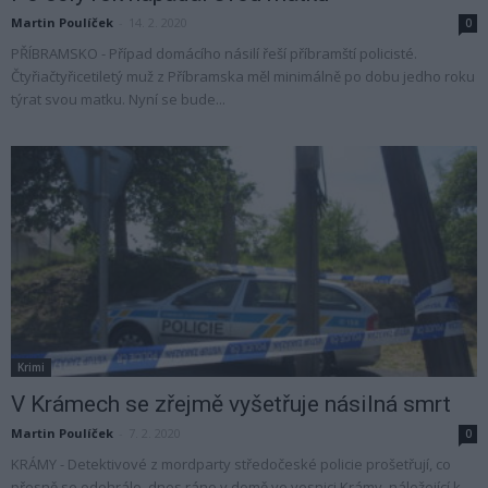
Martin Poulíček
-
14. 2. 2020
0
PŘÍBRAMSKO - Případ domácího násilí řeší příbramští policisté.
Čtyřiačtyřicetiletý muž z Příbramska měl minimálně po dobu jedho roku
týrat svou matku. Nyní se bude...
Krimi
V Krámech se zřejmě vyšetřuje násilná smrt
Martin Poulíček
-
7. 2. 2020
0
KRÁMY - Detektivové z mordparty středočeské policie prošetřují, co
přesně se odehrálo dnes ráno v domě ve vesnici Krámy, náležející k