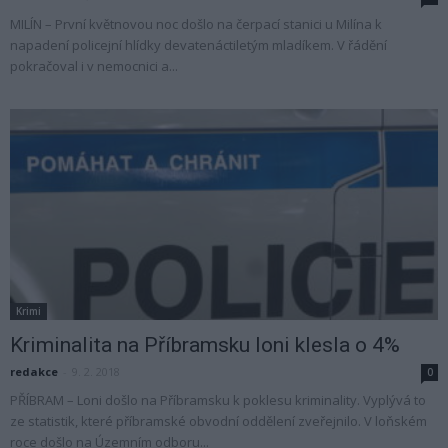
MILÍN – První květnovou noc došlo na čerpací stanici u Milína k
napadení policejní hlídky devatenáctiletým mladíkem. V řádění
pokračoval i v nemocnici a...
Krimi
Kriminalita na Příbramsku loni klesla o 4%
redakce
-
9. 2. 2018
0
PŘÍBRAM – Loni došlo na Příbramsku k poklesu kriminality. Vyplývá to
ze statistik, které příbramské obvodní oddělení zveřejnilo. V loňském
roce došlo na Územním odboru...