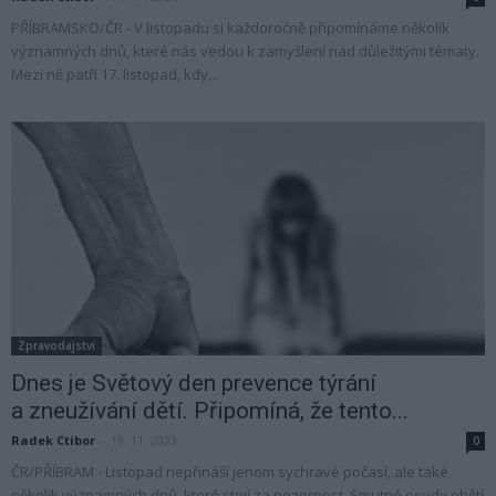
PŘÍBRAMSKO/ČR - V listopadu si každoročně připomínáme několik
významných dnů, které nás vedou k zamyšlení nad důležitými tématy.
Mezi ně patří 17. listopad, kdy...
Zpravodajství
Dnes je Světový den prevence týrání
a zneužívání dětí. Připomíná, že tento...
Radek Ctibor
-
19. 11. 2023
0
ČR/PŘÍBRAM - Listopad nepřináší jenom sychravé počasí, ale také
několik významných dnů, které stojí za pozornost. Smutné osudy obětí