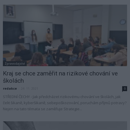
Zpravodajství
Kraj se chce zaměřit na rizikové chování ve
školách
redakce
-
24. 11. 2021
0
STŘEDNÍ ČECHY - Jak předcházet rizikovému chování ve školách, jak
čelit šikaně, kyberšikaně, sebepoškozování, poruchám příjmů potravy?
Nejen na tato témata se zaměřuje Strategie...