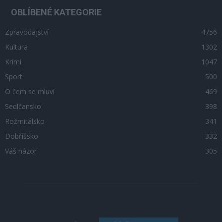
OBLÍBENÉ KATEGORIE
Zpravodajství
4756
Kultura
1302
Krimi
1047
Sport
500
O čem se mluví
469
Sedlčansko
398
Rožmitálsko
341
Dobříšsko
332
Váš názor
305