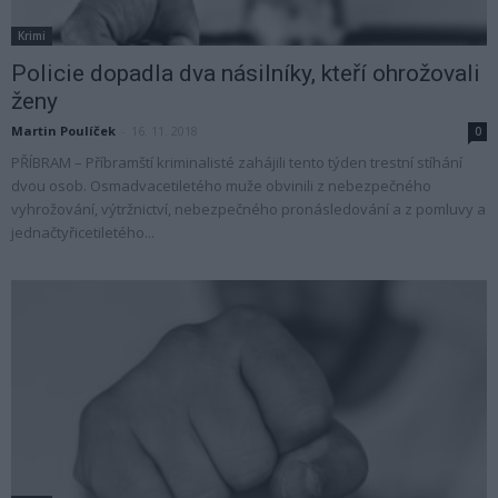
Krimi
Policie dopadla dva násilníky, kteří ohrožovali
ženy
Martin Poulíček
-
16. 11. 2018
0
PŘÍBRAM – Příbramští kriminalisté zahájili tento týden trestní stíhání
dvou osob. Osmadvacetiletého muže obvinili z nebezpečného
vyhrožování, výtržnictví, nebezpečného pronásledování a z pomluvy a
jednačtyřicetiletého...