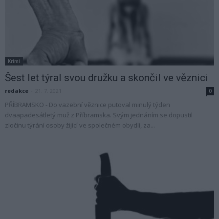
Krimi
Šest let týral svou družku a skončil ve věznici
redakce
-
21. 7. 2021
0
PŘÍBRAMSKO - Do vazební věznice putoval minulý týden
dvaapadesátletý muž z Příbramska. Svým jednáním se dopustil
zločinu týrání osoby žijící ve společném obydlí, za...