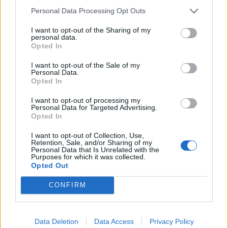
Personal Data Processing Opt Outs
I want to opt-out of the Sharing of my
personal data.
Opted In
I want to opt-out of the Sale of my
Personal Data.
Opted In
I want to opt-out of processing my
Personal Data for Targeted Advertising.
Krimi
Opted In
Vyjádření Policie ČR k videu zachycující bití
I want to opt-out of Collection, Use,
školáka v Sedlčanech
Retention, Sale, and/or Sharing of my
Personal Data that Is Unrelated with the
Martin Poulíček
-
30. 9. 2019
0
Purposes for which it was collected.
Opted Out
SEDLČANY - V těchto dnech pobouřilo veřejnost video, které bylo k
vidění na internetu, zachycující bití jednoho školáka skupinou svých
CONFIRM
vrstevníků. Video i celou...
Data Deletion
Data Access
Privacy Policy