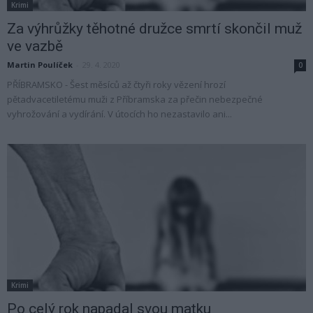
Krimi
Za výhrůžky těhotné družce smrtí skončil muž
ve vazbě
Martin Poulíček
-
29. 4. 2020
0
PŘÍBRAMSKO - Šest měsíců až čtyři roky vězení hrozí
pětadvacetiletému muži z Příbramska za přečin nebezpečné
vyhrožování a vydírání. V útocích ho nezastavilo ani...
Krimi
Po celý rok napadal svou matku