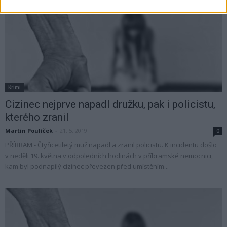
Krimi
Cizinec nejprve napadl družku, pak i policistu,
kterého zranil
Martin Poulíček
-
21. 5. 2019
0
PŘÍBRAM - Čtyřicetiletý muž napadl a zranil policistu. K incidentu došlo
v neděli 19. května v odpoledních hodinách v příbramské nemocnici,
kam byl podnapilý cizinec převezen před umístěním...