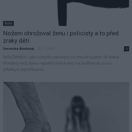
Krimi
Nožem ohrožoval ženu i policisty a to před
zraky dětí
Veronika Bonková
-
22. 1. 2019
0
SEDLČANSKO - Jako smyslů zabavený se choval v pátek 18. ledna
třicetiletý muž, který napadl v jedné obci na Sedlčansku svou
přítelkyni, její příbuzné,...