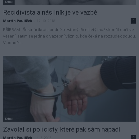
Krimi
Recidivista a násilník je ve vazbě
Martin Poulíček
-
17. 10. 2018
0
PŘÍBRAM - Šestnáctkrát soudně trestaný třicetiletý muž skončil opět ve
vězení, zatím se jedná o vazební věznici, kde čeká na rozsudek soudu.
V pondělí...
Krimi
Zavolal si policisty, které pak sám napadl
Martin Poulíček
-
4. 5. 2018
0