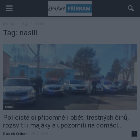
Domů
Tagy
Nasilí
Tag: nasilí
Krimi
Policisté si připomněli oběti trestných činů,
rozsvítili majáky a upozornili na domácí...
Radek Ctibor
-
22. 2. 2026
0