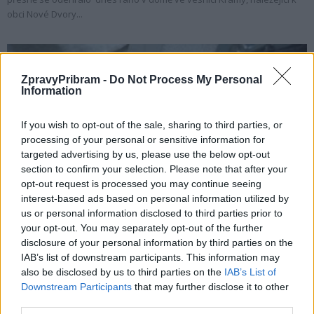
obci Nové Dvory...
ZpravyPribram -
Do Not Process My Personal
Information
If you wish to opt-out of the sale, sharing to third parties, or
processing of your personal or sensitive information for
targeted advertising by us, please use the below opt-out
section to confirm your selection. Please note that after your
opt-out request is processed you may continue seeing
Krimi
interest-based ads based on personal information utilized by
Policie dopadla agresivního lupiče z prodejen
us or personal information disclosed to third parties prior to
na Příbramsku
your opt-out. You may separately opt-out of the further
disclosure of your personal information by third parties on the
Martin Poulíček
-
29. 11. 2019
0
IAB’s list of downstream participants. This information may
PŘÍBRAM - Příbramští policisté a kriminalisté si připsali v těchto dnech
also be disclosed by us to third parties on the
IAB’s List of
další úspěch. Podařilo se jim dopadnout a obvinit pachatele, který
Downstream Participants
that may further disclose it to other
kradl v obchodech...
third parties.