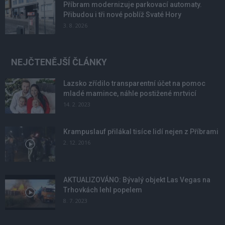
Příbram modernizuje parkovací automaty.
Přibudou i tři nové poblíž Svaté Hory
3. 8. 2026
NEJČTENĚJŠÍ ČLÁNKY
Lazsko zřídilo transparentní účet na pomoc
mladé mamince, náhle postižené mrtvicí
14. 2. 2023
Krampuslauf přilákal tisíce lidí nejen z Příbrami
2. 12. 2016
AKTUALIZOVÁNO: Bývalý objekt Las Vegas na
Trhovkách lehl popelem
8. 7. 2023