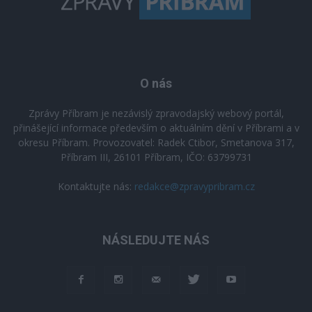
O nás
Zprávy Příbram je nezávislý zpravodajský webový portál,
přinášející informace především o aktuálním dění v Příbrami a v
okresu Příbram. Provozovatel: Radek Ctibor, Smetanova 317,
Příbram III, 26101 Příbram, IČO: 63799731
Kontaktujte nás:
redakce@zpravypribram.cz
NÁSLEDUJTE NÁS