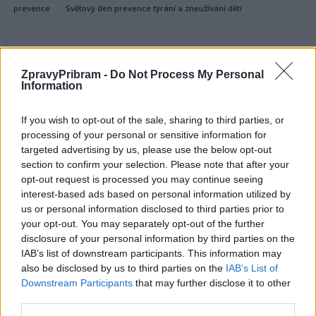
prevence
Světový den prevence týrání a zneužívání dětí
ZpravyPribram -
Do Not Process My Personal
Information
If you wish to opt-out of the sale, sharing to third parties, or
processing of your personal or sensitive information for
targeted advertising by us, please use the below opt-out
Předchozí článek
Následující článek
section to confirm your selection. Please note that after your
Dobříšští starostové vzpomínali
Senátor Petr Štěpánek jednal
opt-out request is processed you may continue seeing
u jednoho stolu na
s ministrem o budoucnosti
interest-based ads based on personal information utilized by
polistopadovou historii města
českého zemědělství
us or personal information disclosed to third parties prior to
your opt-out. You may separately opt-out of the further
disclosure of your personal information by third parties on the
SOUVISEJÍCÍ ČLÁNKY
IAB’s list of downstream participants. This information may
also be disclosed by us to third parties on the
IAB’s List of
VÍCE OD AUTORA
Downstream Participants
that may further disclose it to other
third parties.
Většina koupališť na Příbramsku nabízí