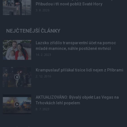
Přibudou i tři nové poblíž Svaté Hory
3. 8. 2026
NEJČTENĚJŠÍ ČLÁNKY
Lazsko zřídilo transparentní účet na pomoc
mladé mamince, náhle postižené mrtvicí
14. 2. 2023
Krampuslauf přilákal tisíce lidí nejen z Příbrami
2. 12. 2016
AKTUALIZOVÁNO: Bývalý objekt Las Vegas na
Trhovkách lehl popelem
8. 7. 2023