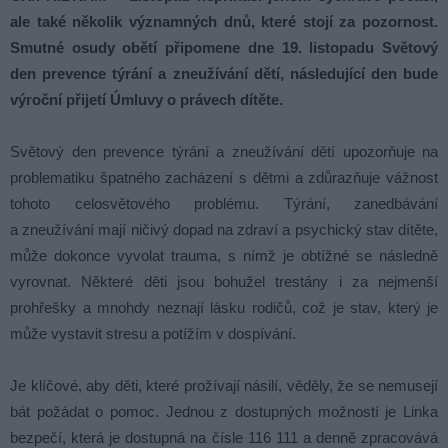
ale také několik významných dnů, které stojí za pozornost.
Smutné osudy obětí připomene dne 19. listopadu Světový
den prevence týrání a zneužívání dětí, následující den bude
výroční přijetí Úmluvy o právech dítěte.
Světový den prevence týrání a zneužívání dětí upozorňuje na
problematiku špatného zacházení s dětmi a zdůrazňuje vážnost
tohoto celosvětového problému. Týrání, zanedbávání
a zneužívání mají ničivý dopad na zdraví a psychický stav dítěte,
může dokonce vyvolat trauma, s nímž je obtížné se následně
vyrovnat. Některé děti jsou bohužel trestány i za nejmenší
prohřešky a mnohdy neznají lásku rodičů, což je stav, který je
může vystavit stresu a potížím v dospívání.
Je klíčové, aby děti, které prožívají násilí, věděly, že se nemusejí
bát požádat o pomoc. Jednou z dostupných možností je Linka
bezpečí, která je dostupná na čísle 116 111 a denně zpracovává