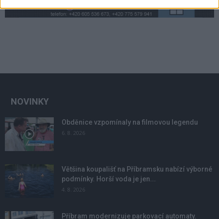
NOVINKY
Obděnice vzpomínaly na filmovou legendu
6. 8. 2026
Většina koupališť na Příbramsku nabízí výborné
podmínky. Horší voda je jen...
4. 8. 2026
Příbram modernizuje parkovací automaty.