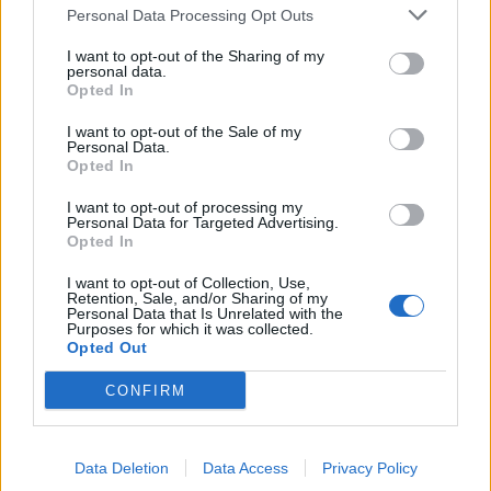
výborné podmínky. Horší voda je jen na
Personal Data Processing Opt Outs
Živohošti
Zpravodajství
I want to opt-out of the Sharing of my
personal data.
Opted In
Příbram modernizuje parkovací automaty.
Přibudou i tři nové poblíž Svaté Hory
I want to opt-out of the Sale of my
Zpravodajství
Personal Data.
Opted In
Středočeský kraj upravil pravidla soutěže.
I want to opt-out of processing my
Obce nově získají body i za předcházení
Personal Data for Targeted Advertising.
Opted In
vzniku odpadu
Zpravodajství
I want to opt-out of Collection, Use,
Retention, Sale, and/or Sharing of my
Personal Data that Is Unrelated with the
Purposes for which it was collected.
Opted Out
CONFIRM
Data Deletion
Data Access
Privacy Policy