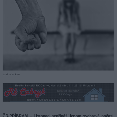
Ilustrační foto.
ČR/PŘÍBRAM – Listopad nepřináší jenom sychravé počasí,