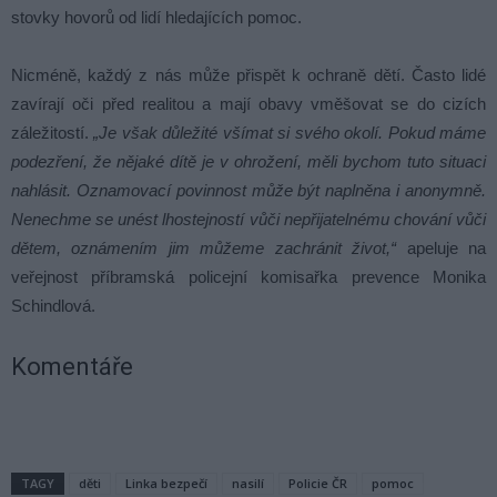
stovky hovorů od lidí hledajících pomoc.
Nicméně, každý z nás může přispět k ochraně dětí. Často lidé
zavírají oči před realitou a mají obavy vměšovat se do cizích
záležitostí.
„Je však důležité všímat si svého okolí. Pokud máme
podezření, že nějaké dítě je v ohrožení, měli bychom tuto situaci
nahlásit. Oznamovací povinnost může být naplněna i anonymně.
Nenechme se unést lhostejností vůči nepřijatelnému chování vůči
dětem, oznámením jim můžeme zachránit život,“
apeluje na
veřejnost příbramská policejní komisařka prevence Monika
Schindlová.
Komentáře
TAGY
děti
Linka bezpečí
nasilí
Policie ČR
pomoc