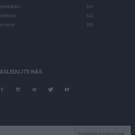
ožmitálsko
341
obříšsko
332
áš názor
305
ÁSLEDUJTE NÁS