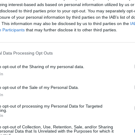
eing interest-based ads based on personal information utilized by us or
bylo minulý...
0
disclosed to third parties prior to your opt-out. You may separately opt-
redakce
-
4. 10. 2019
0
 se
losure of your personal information by third parties on the IAB’s list of
PŘÍBRAM - Vítání občánků je slavnostní obřad, při
. This information may also be disclosed by us to third parties on the
IA
kterém jsou nově narozené děti přivítány mezi
Participants
that may further disclose it to other third parties.
občany města Příbram. Vítání se koná v pravidelných
termínech. V...
l Data Processing Opt Outs
o opt-out of the Sharing of my personal data.
In
o opt-out of the Sale of my Personal Data.
In
Kultura
to opt-out of processing my Personal Data for Targeted
FOTOGALERIE: Studenti
ing.
In
připomněli vznik republiky
i slavného režiséra
o opt-out of Collection, Use, Retention, Sale, and/or Sharing
0
ersonal Data that Is Unrelated with the Purposes for which it
Veronika Bonková
-
28. 10. 2018
0