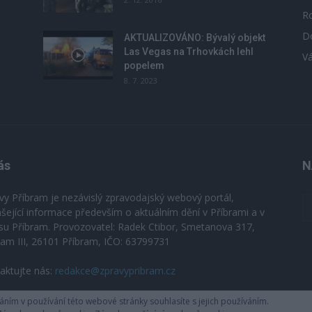
R
D
u
AKTUALIZOVÁNO: Bývalý objekt
Las Vegas na Trhovkách lehl
V
popelem
8. 7. 2023
ás
N
vy Příbram je nezávislý zpravodajský webový portál,
ášející informace především o aktuálním dění v Příbrami a v
su Příbram. Provozovatel: Radek Ctibor, Smetanova 317,
ram III, 26101 Příbram, IČO: 63799731
aktujte nás:
redakce@zpravypribram.cz
ím v používání této webové stránky souhlasíte s jejich používáním.