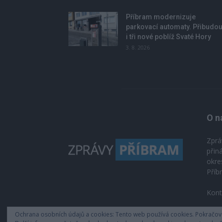
Příbram modernizuje
parkovací automaty. Přibudo
i tři nové poblíž Svaté Hory
3. 8. 2026
O n
Zprá
přin
okre
Příb
Kont
Ochrana osobních údajů a cookies: Tento web používá cookies. Pokračován