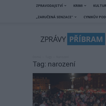
ZPRAVODAJSTVÍ
KRIMI
KULTU
„ZARUČENÁ SENZACE“
CYNIKŮV PO
Zprávy
Příbram
Domů
Tagy
Narození
Tag: narození