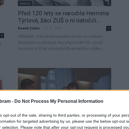
Kultura
Před 120 lety se narodila Hermína
Týrlová, žáci ZUŠ o ní natočili...
Radek Ctibor
-
13. 12. 2020
0
0
PŘÍBRAM - Odhalením pamětní desky na rodném
domě jsme si před pár dny připomněli 105. výročí
a
narození a 50 let od úmrtí příbramského rodáka...
bram -
Do Not Process My Personal Information
Zpravodajství
to opt-out of the sale, sharing to third parties, or processing of your per
Příbram vítá malé občánky
formation for targeted advertising by us, please use the below opt-out s
r selection. Please note that after your opt-out request is processed y
devětkrát do roka, naposledy to