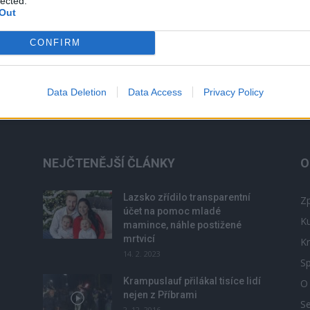
lected.
Out
PŘÍBRAM – V pátek si studenti Gymnázia pod Svatou
Horou připomněli prostřednictvím tradičního Dne
CONFIRM
divadla nejen nedožité sté narozeniny významného
příbramského rodáka, animátora, výtvarníka a...
Data Deletion
Data Access
Privacy Policy
NEJČTENĚJŠÍ ČLÁNKY
O
Lazsko zřídilo transparentní
Zp
účet na pomoc mladé
Ku
mamince, náhle postižené
mrtvicí
Kr
14. 2. 2023
Sp
Krampuslauf přilákal tisíce lidí
O
nejen z Příbrami
S
2. 12. 2016