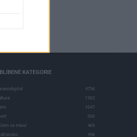
BLÍBENÉ KATEGORIE
ravodajství
4756
ltura
1302
imi
1047
ort
500
 čem se mluví
469
edlčansko
398