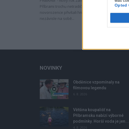
PŘÍBRAM - Nový rok zahájila Oblastní nemocnice v
was col
Opted 
Příbrami trochu netradičně, protože jako první
novorozence přivítali hned dvě miminka, která se
nezávisle na sobě...
NOVINKY
Obděnice vzpomínaly na
filmovou legendu
6. 8. 2026
Většina koupališť na
Příbramsku nabízí výborné
podmínky. Horší voda je jen...
4. 8. 2026