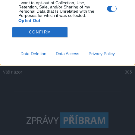
I want to opt-out of Collection, Use,
Retention, Sale, and/or Sharing of my
Kultura
1302
Personal Data that Is Unrelated with the
Purposes for which it was collected.
Krimi
1047
Opted Out
Sport
500
CONFIRM
O čem se mluví
469
Sedlčansko
398
Rožmitálsko
341
Data Deletion
Data Access
Privacy Policy
Dobříšsko
332
Váš názor
305