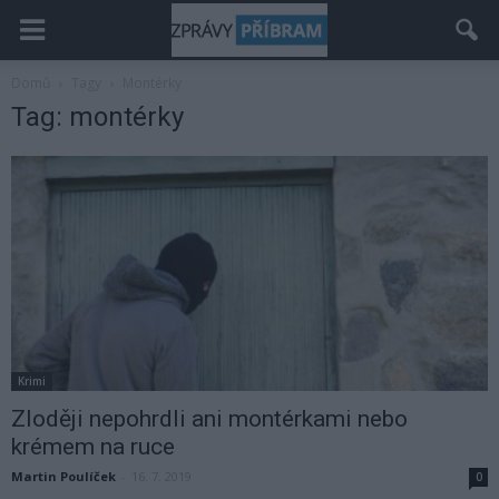
Domů
Tagy
Montérky
Tag: montérky
Krimi
Zloději nepohrdli ani montérkami nebo
krémem na ruce
Martin Poulíček
-
16. 7. 2019
0