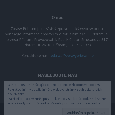
O nás
Zprávy Příbram je nezávislý zpravodajský webový portál,
přinášející informace především o aktuálním dění v Příbrami a v
okresu Příbram. Provozovatel: Radek Ctibor, Smetanova 317,
Příbram III, 26101 Příbram, IČO: 63799731
Kontaktujte nás:
redakce@zpravypribram.cz
NÁSLEDUJTE NÁS
Ochrana osobních údajů a cookies: Tento web používá cookies.
Pokračováním v používání této webové stránky souhlasíte s jejich
používáním.
Další informace včetně způsobu kontroly souborů cookie naleznete
zde: Zásady souborů cookie.
Zásady používání souborů cookie
Zásady zpracování osobních údajů