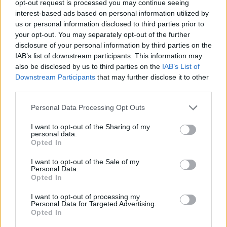
opt-out request is processed you may continue seeing
interest-based ads based on personal information utilized by
us or personal information disclosed to third parties prior to
NEJČTENĚJŠÍ ČLÁNKY
your opt-out. You may separately opt-out of the further
disclosure of your personal information by third parties on the
Lazsko zřídilo transparentní účet na pomoc
IAB’s list of downstream participants. This information may
mladé mamince, náhle postižené mrtvicí
also be disclosed by us to third parties on the
IAB’s List of
14. 2. 2023
Downstream Participants
that may further disclose it to other
third parties.
Krampuslauf přilákal tisíce lidí nejen z Příbrami
Personal Data Processing Opt Outs
2. 12. 2016
I want to opt-out of the Sharing of my
personal data.
Opted In
AKTUALIZOVÁNO: Bývalý objekt Las Vegas na
Trhovkách lehl popelem
I want to opt-out of the Sale of my
Personal Data.
8. 7. 2023
Opted In
I want to opt-out of processing my
Personal Data for Targeted Advertising.
OBLÍBENÉ KATEGORIE
Opted In
Zpravodajství
4756