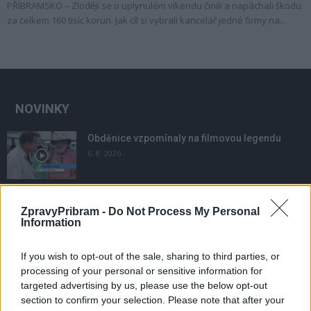
PŘÍBRAMSKO – Zloději se o uplynulém víkendu činili a napáchali škodu
za celkem 160 tisíc korun. Jak cíl si vybrali kancelář jedné firmy na...
NOVINKY
Obděnice vzpomínaly na filmovou legendu
6. 8. 2026
Většina koupališť na Příbramsku nabízí výborné
ZpravyPribram -
Do Not Process My Personal
podmínky. Horší voda je jen...
Information
4. 8. 2026
If you wish to opt-out of the sale, sharing to third parties, or
processing of your personal or sensitive information for
Příbram modernizuje parkovací automaty.
targeted advertising by us, please use the below opt-out
Přibudou i tři nové poblíž Svaté Hory
section to confirm your selection. Please note that after your
3. 8. 2026